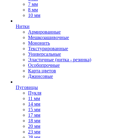
7 мм
8 мм
10 мм
Нитки
Армированные
Мешкозашивочные
Мононить
Текстурированные
Универсальные
Эластичные (нитка - резинка)
Особопрочные
Карта цветов
Джинсовые
Пуговицы
Пукля
11 мм
14 мм
15 мм
17 мм
18 мм
20 мм
23 мм
28 мм