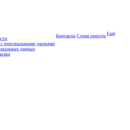
Ещё
Контакты
Схема проезда
ости
ы с персональными данными
сональных данных
сылки