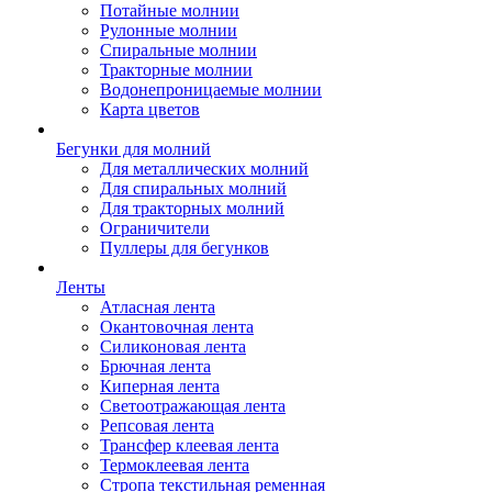
Потайные молнии
Рулонные молнии
Спиральные молнии
Тракторные молнии
Водонепроницаемые молнии
Карта цветов
Бегунки для молний
Для металлических молний
Для спиральных молний
Для тракторных молний
Ограничители
Пуллеры для бегунков
Ленты
Атласная лента
Окантовочная лента
Силиконовая лента
Брючная лента
Киперная лента
Светоотражающая лента
Репсовая лента
Трансфер клеевая лента
Термоклеевая лента
Стропа текстильная ременная