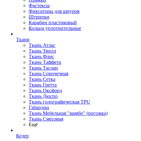
Фастексы
Фиксаторы для шнуров
Штрипки
Карабин пластиковый
Кольца уплотнительные
Ткани
Ткань Атлас
Ткань Твилл
Ткань Флис
Ткань Таффета
Ткань Таслан
Ткань Сорочечная
Ткань Сетка
Ткань Гретта
Ткань Оксфорд
Ткань Дюспо
Ткань голографическая TPU
Габардин
Ткань Мебельная "мамбо" (рогожка)
Ткань Смесовая
Ещё
Кедер