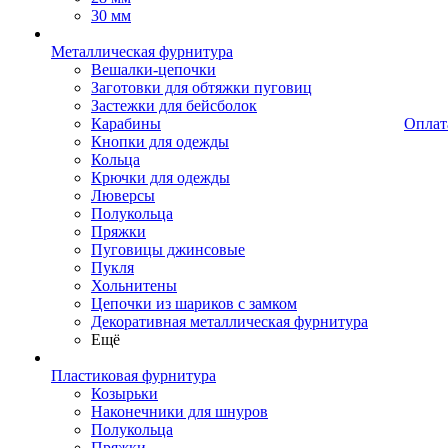
30 мм
Металлическая фурнитура
Вешалки-цепочки
Заготовки для обтяжки пуговиц
Застежки для бейсболок
Карабины
Оплат
Кнопки для одежды
Кольца
Крючки для одежды
Люверсы
Полукольца
Пряжки
Пуговицы джинсовые
Пукля
Хольнитены
Цепочки из шариков с замком
Декоративная металлическая фурнитура
Ещё
Пластиковая фурнитура
Козырьки
Наконечники для шнуров
Полукольца
Пряжки