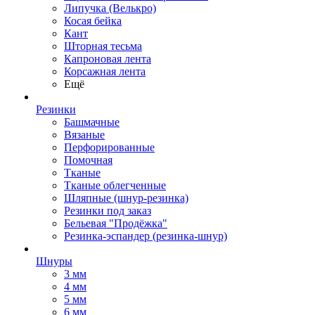
Липучка (Велькро)
Косая бейка
Кант
Шторная тесьма
Капроновая лента
Корсажная лента
Ещё
Резинки
Башмачные
Вязаные
Перфорированные
Помочная
Тканые
Тканые облегченные
Шляпные (шнур-резинка)
Резинки под заказ
Бельевая "Продёжка"
Резинка-эспандер (резинка-шнур)
Шнуры
3 мм
4 мм
5 мм
6 мм