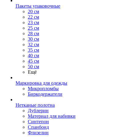
Пакеты упаковочные
20 см
22 см
23 см
25 см
28 см
30 см
32 см
35 см
40 см
45 см
50 см
Ещё
Маркировка для одежды
Микропломбы
Биркодержатели
Нетканые полотна
Дублерин
Материал для набивки
Синтепон
Спанбонд
Флизелин