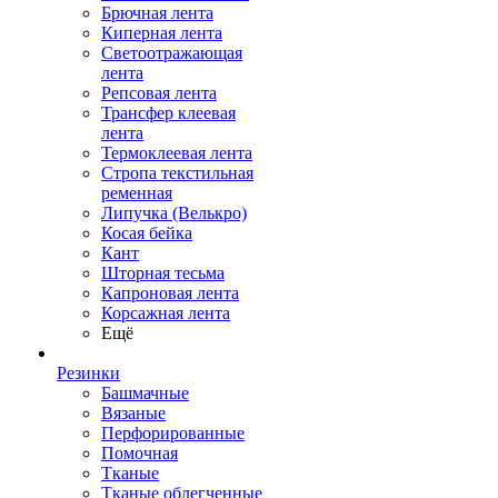
Брючная лента
Киперная лента
Светоотражающая
лента
Репсовая лента
Трансфер клеевая
лента
Термоклеевая лента
Стропа текстильная
ременная
Липучка (Велькро)
Косая бейка
Кант
Шторная тесьма
Капроновая лента
Корсажная лента
Ещё
Резинки
Башмачные
Вязаные
Перфорированные
Помочная
Тканые
Тканые облегченные