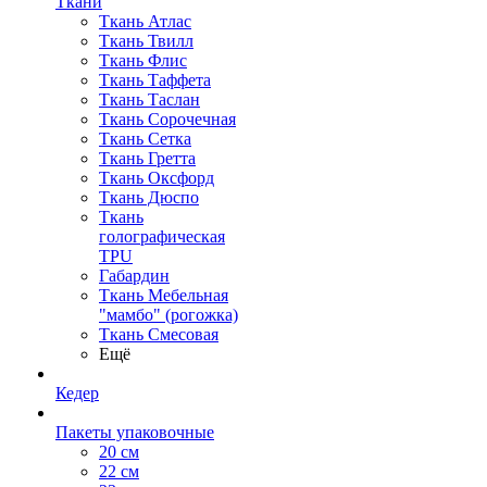
Ткани
Ткань Атлас
Ткань Твилл
Ткань Флис
Ткань Таффета
Ткань Таслан
Ткань Сорочечная
Ткань Сетка
Ткань Гретта
Ткань Оксфорд
Ткань Дюспо
Ткань
голографическая
TPU
Габардин
Ткань Мебельная
"мамбо" (рогожка)
Ткань Смесовая
Ещё
Кедер
Пакеты упаковочные
20 см
22 см