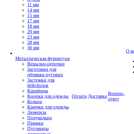
11 мм
14 мм
15 мм
17 мм
18 мм
20 мм
23 мм
28 мм
30 мм
О к
Металлическая фурнитура
Вешалки-цепочки
Заготовки для
обтяжки пуговиц
Застежки для
бейсболок
Карабины
Вопрос-
Кнопки для одежды
Оплата
Доставка
ответ
Кольца
Крючки для одежды
Люверсы
Полукольца
Пряжки
Пуговицы
джинсовые