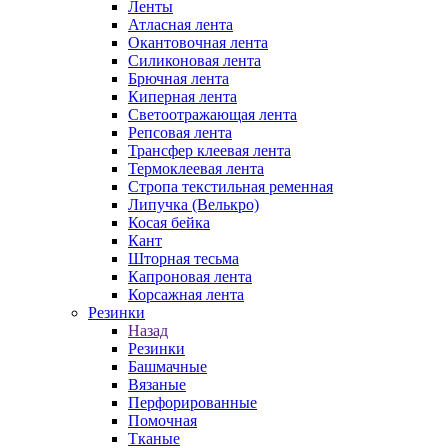
Ленты
Атласная лента
Окантовочная лента
Силиконовая лента
Брючная лента
Киперная лента
Светоотражающая лента
Репсовая лента
Трансфер клеевая лента
Термоклеевая лента
Стропа текстильная ременная
Липучка (Велькро)
Косая бейка
Кант
Шторная тесьма
Капроновая лента
Корсажная лента
Резинки
Назад
Резинки
Башмачные
Вязаные
Перфорированные
Помочная
Тканые