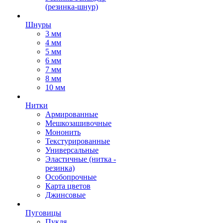
(резинка-шнур)
Шнуры
3 мм
4 мм
5 мм
6 мм
7 мм
8 мм
10 мм
Нитки
Армированные
Мешкозашивочные
Мононить
Текстурированные
Универсальные
Эластичные (нитка -
резинка)
Особопрочные
Карта цветов
Джинсовые
Пуговицы
Пукля