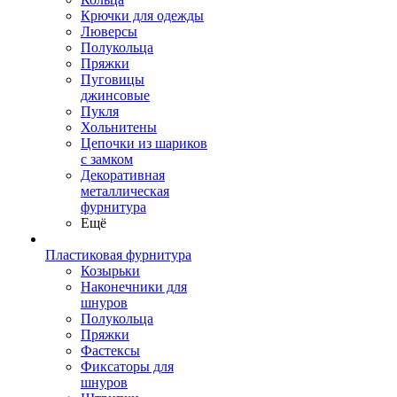
Крючки для одежды
Люверсы
Полукольца
Пряжки
Пуговицы
джинсовые
Пукля
Хольнитены
Цепочки из шариков
с замком
Декоративная
металлическая
фурнитура
Ещё
Пластиковая фурнитура
Козырьки
Наконечники для
шнуров
Полукольца
Пряжки
Фастексы
Фиксаторы для
шнуров