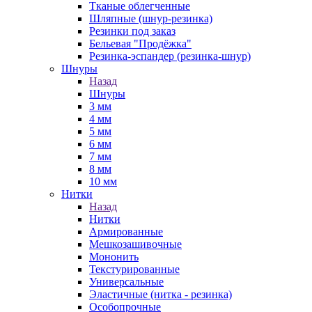
Тканые облегченные
Шляпные (шнур-резинка)
Резинки под заказ
Бельевая "Продёжка"
Резинка-эспандер (резинка-шнур)
Шнуры
Назад
Шнуры
3 мм
4 мм
5 мм
6 мм
7 мм
8 мм
10 мм
Нитки
Назад
Нитки
Армированные
Мешкозашивочные
Мононить
Текстурированные
Универсальные
Эластичные (нитка - резинка)
Особопрочные