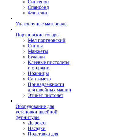
Синтепон
Спанбонд
Флизелин
Упаковочные материалы
Портновские товары
Мел портновский
Спицы
Манжеты
Булавки
Клеевые пистолеты
и стержни
Ножницы
Сантиметр
Принадлежности
для швейных машин
Этикет-пистолет
Оборудование для
установки швейной
фурнитуры
Дырокол
Насадки
Подставка для