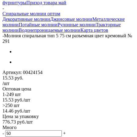
фурнитуры
Приход товара май
-
Спиральные молнии оптом
Декоративные молнии
Джинсовые молнии
Металлические
молнии
Потайные молнии
Рулонные молнии
Тракторные
молнии
Водонепроницаемые молнии
Карта цветов
-
Молния спиральная тип 5 75 см разъемная цвет кремовый №
291
Артикул:
00424154
15.53
руб.
/шт
Оптовая цена
1-249 шт
15.53
руб.
/шт
>250 шт
14.46
руб.
/шт
Цена за упаковку
776.73
руб.
/шт
Много
-
+