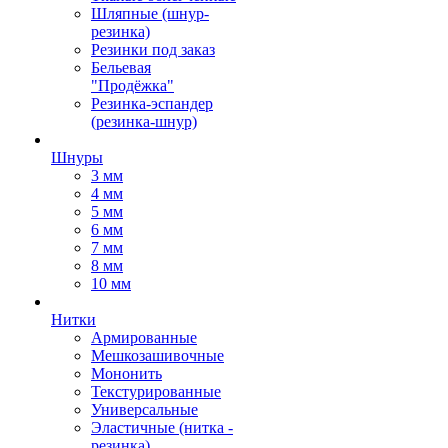
Шляпные (шнур-
резинка)
Резинки под заказ
Бельевая
"Продёжка"
Резинка-эспандер
(резинка-шнур)
Шнуры
3 мм
4 мм
5 мм
6 мм
7 мм
8 мм
10 мм
Нитки
Армированные
Мешкозашивочные
Мононить
Текстурированные
Универсальные
Эластичные (нитка -
резинка)