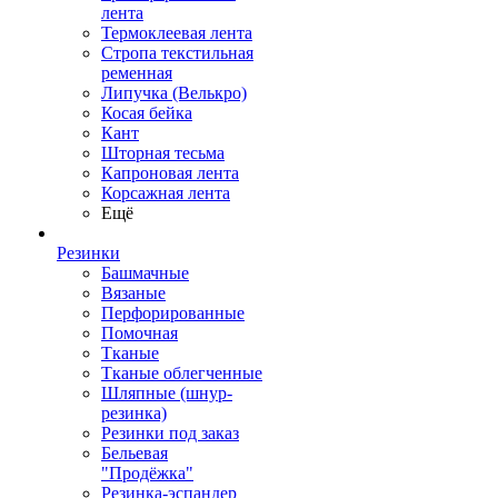
лента
Термоклеевая лента
Стропа текстильная
ременная
Липучка (Велькро)
Косая бейка
Кант
Шторная тесьма
Капроновая лента
Корсажная лента
Ещё
Резинки
Башмачные
Вязаные
Перфорированные
Помочная
Тканые
Тканые облегченные
Шляпные (шнур-
резинка)
Резинки под заказ
Бельевая
"Продёжка"
Резинка-эспандер