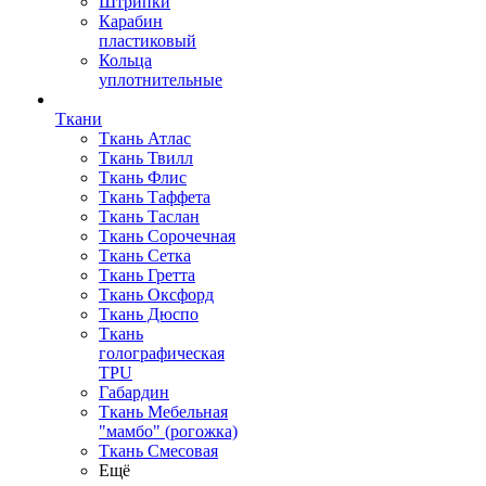
Штрипки
Карабин
пластиковый
Кольца
уплотнительные
Ткани
Ткань Атлас
Ткань Твилл
Ткань Флис
Ткань Таффета
Ткань Таслан
Ткань Сорочечная
Ткань Сетка
Ткань Гретта
Ткань Оксфорд
Ткань Дюспо
Ткань
голографическая
TPU
Габардин
Ткань Мебельная
"мамбо" (рогожка)
Ткань Смесовая
Ещё