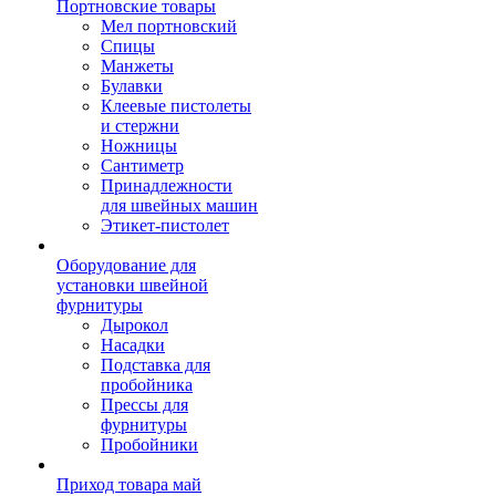
Портновские товары
Мел портновский
Спицы
Манжеты
Булавки
Клеевые пистолеты
и стержни
Ножницы
Сантиметр
Принадлежности
для швейных машин
Этикет-пистолет
Оборудование для
установки швейной
фурнитуры
Дырокол
Насадки
Подставка для
пробойника
Прессы для
фурнитуры
Пробойники
Приход товара май