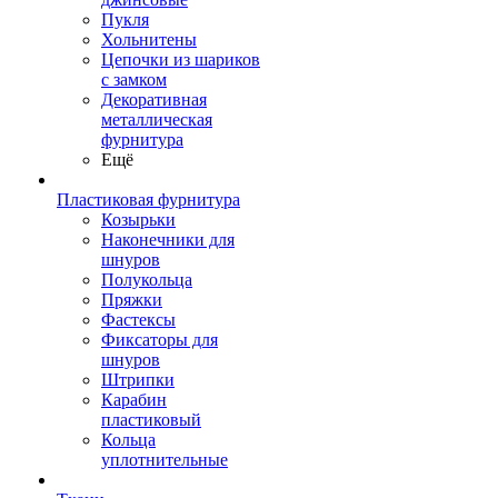
Пукля
Хольнитены
Цепочки из шариков
с замком
Декоративная
металлическая
фурнитура
Ещё
Пластиковая фурнитура
Козырьки
Наконечники для
шнуров
Полукольца
Пряжки
Фастексы
Фиксаторы для
шнуров
Штрипки
Карабин
пластиковый
Кольца
уплотнительные