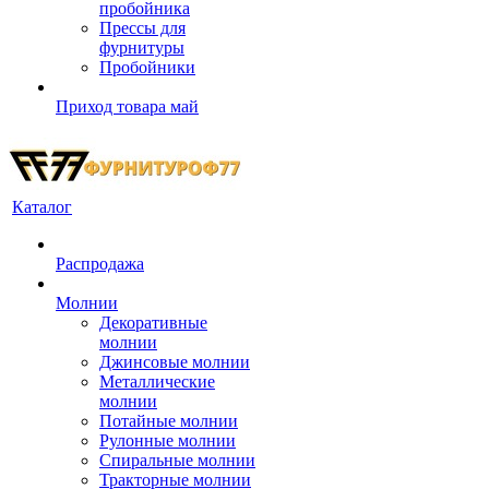
пробойника
Прессы для
фурнитуры
Пробойники
Приход товара май
Каталог
Распродажа
Молнии
Декоративные
молнии
Джинсовые молнии
Металлические
молнии
Потайные молнии
Рулонные молнии
Спиральные молнии
Тракторные молнии