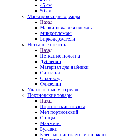
45 см
50 см
Маркировка для одежды
Назад
Маркировка для одежды
Микропломбы
Биркодержатели
Нетканые полотна
Назад
Нетканые полотна
Дублерин
Материал для набивки
Синтепон
Спанбонд
Флизелин
Упаковочные материалы
Портновские товары
Назад
Портновские товары
Мел портновский
Спицы
Манжеты
Булавки
Клеевые пистолеты и стержни