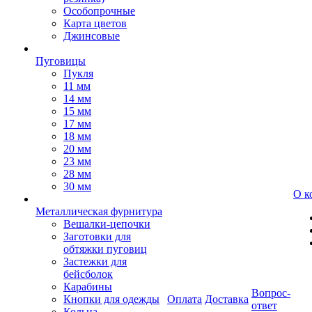
Особопрочные
Карта цветов
Джинсовые
Пуговицы
Пукля
11 мм
14 мм
15 мм
17 мм
18 мм
20 мм
23 мм
28 мм
30 мм
О к
Металлическая фурнитура
Вешалки-цепочки
Заготовки для
обтяжки пуговиц
Застежки для
бейсболок
Карабины
Вопрос-
Кнопки для одежды
Оплата
Доставка
ответ
Кольца