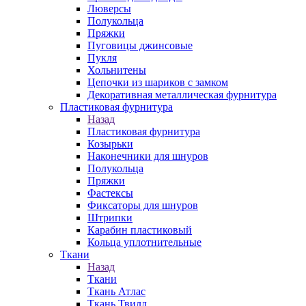
Люверсы
Полукольца
Пряжки
Пуговицы джинсовые
Пукля
Хольнитены
Цепочки из шариков с замком
Декоративная металлическая фурнитура
Пластиковая фурнитура
Назад
Пластиковая фурнитура
Козырьки
Наконечники для шнуров
Полукольца
Пряжки
Фастексы
Фиксаторы для шнуров
Штрипки
Карабин пластиковый
Кольца уплотнительные
Ткани
Назад
Ткани
Ткань Атлас
Ткань Твилл