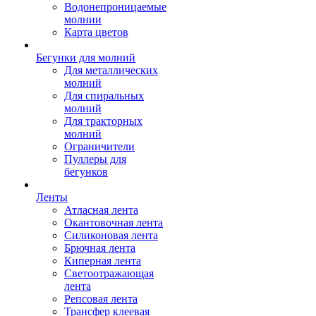
Водонепроницаемые
молнии
Карта цветов
Бегунки для молний
Для металлических
молний
Для спиральных
молний
Для тракторных
молний
Ограничители
Пуллеры для
бегунков
Ленты
Атласная лента
Окантовочная лента
Силиконовая лента
Брючная лента
Киперная лента
Светоотражающая
лента
Репсовая лента
Трансфер клеевая