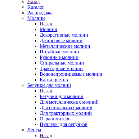
Назад
Каталог
Распродажа
Молнии
Назад
Молнии
Декоративные молнии
Джинсовые молнии
Металлические молнии
Потайные молнии
Рулонные молнии
Спиральные молнии
Тракторные молнии
Водонепроницаемые молнии
Карта цветов
Бегунки для молний
Назад
Бегунки для молний
Для металлических молний
Для спиральных молний
Для тракторных молний
Ограничители
Пуллеры для бегунков
Ленты
Назад