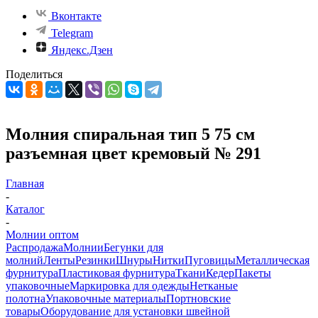
Вконтакте
Telegram
Яндекс.Дзен
Поделиться
Молния спиральная тип 5 75 см
разъемная цвет кремовый № 291
Главная
-
Каталог
-
Молнии оптом
Распродажа
Молнии
Бегунки для
молний
Ленты
Резинки
Шнуры
Нитки
Пуговицы
Металлическая
фурнитура
Пластиковая фурнитура
Ткани
Кедер
Пакеты
упаковочные
Маркировка для одежды
Нетканые
полотна
Упаковочные материалы
Портновские
товары
Оборудование для установки швейной