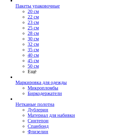
Пакеты упаковочные
20 см
22 см
23 см
25 см
28 см
30 см
32 см
35 см
40 см
45 см
50 см
Ещё
Маркировка для одежды
Микропломбы
Биркодержатели
Нетканые полотна
Дублерин
Материал для набивки
Синтепон
Спанбонд
Флизелин