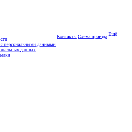
Ещё
Контакты
Схема проезда
ости
ы с персональными данными
сональных данных
сылки