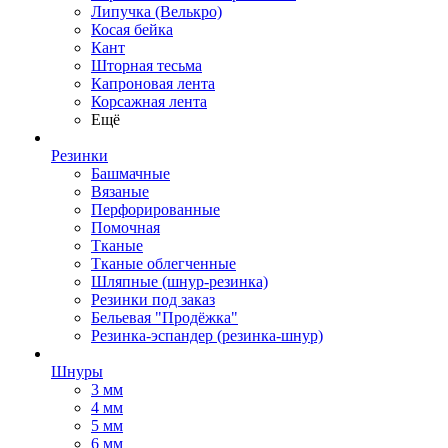
Липучка (Велькро)
Косая бейка
Кант
Шторная тесьма
Капроновая лента
Корсажная лента
Ещё
Резинки
Башмачные
Вязаные
Перфорированные
Помочная
Тканые
Тканые облегченные
Шляпные (шнур-резинка)
Резинки под заказ
Бельевая "Продёжка"
Резинка-эспандер (резинка-шнур)
Шнуры
3 мм
4 мм
5 мм
6 мм