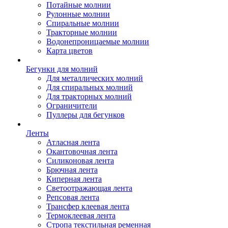
Потайные молнии
Рулонные молнии
Спиральные молнии
Тракторные молнии
Водонепроницаемые молнии
Карта цветов
Бегунки для молний
Для металлических молний
Для спиральных молний
Для тракторных молний
Ограничители
Пуллеры для бегунков
Ленты
Атласная лента
Окантовочная лента
Силиконовая лента
Брючная лента
Киперная лента
Светоотражающая лента
Репсовая лента
Трансфер клеевая лента
Термоклеевая лента
Стропа текстильная ременная