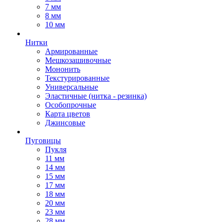
7 мм
8 мм
10 мм
Нитки
Армированные
Мешкозашивочные
Мононить
Текстурированные
Универсальные
Эластичные (нитка - резинка)
Особопрочные
Карта цветов
Джинсовые
Пуговицы
Пукля
11 мм
14 мм
15 мм
17 мм
18 мм
20 мм
23 мм
28 мм