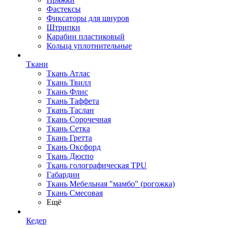
Фастексы
Фиксаторы для шнуров
Штрипки
Карабин пластиковый
Кольца уплотнительные
Ткани
Ткань Атлас
Ткань Твилл
Ткань Флис
Ткань Таффета
Ткань Таслан
Ткань Сорочечная
Ткань Сетка
Ткань Гретта
Ткань Оксфорд
Ткань Дюспо
Ткань голографическая TPU
Габардин
Ткань Мебельная "мамбо" (рогожка)
Ткань Смесовая
Ещё
Кедер