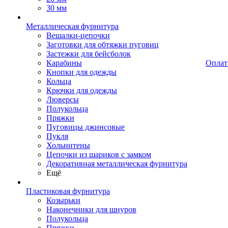
30 мм
Металлическая фурнитура
Вешалки-цепочки
Заготовки для обтяжки пуговиц
Застежки для бейсболок
Карабины
Оплат
Кнопки для одежды
Кольца
Крючки для одежды
Люверсы
Полукольца
Пряжки
Пуговицы джинсовые
Пукля
Хольнитены
Цепочки из шариков с замком
Декоративная металлическая фурнитура
Ещё
Пластиковая фурнитура
Козырьки
Наконечники для шнуров
Полукольца
Пряжки