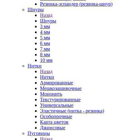
Резинка-эспандер (резинка-шнур)
Шнуры
Назад
Шнуры
3 мм
4 мм
5 мм
6 мм
7 мм
8 мм
10 мм
Нитки
Назад
Нитки
Армированные
Мешкозашивочные
Мононить
Текстурированные
Универсальные
Эластичные (нитка - резинка)
Особопрочные
Карта цветов
Джинсовые
Пуговицы
Назад