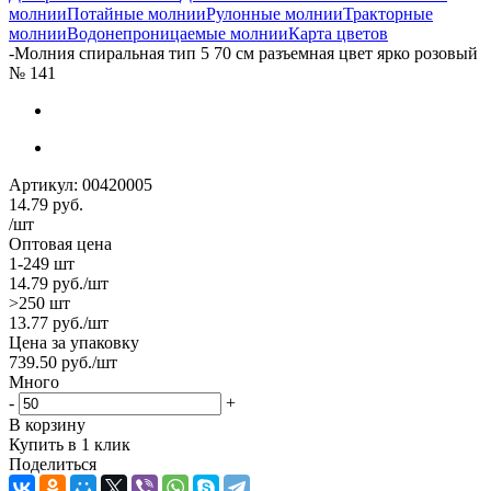
молнии
Потайные молнии
Рулонные молнии
Тракторные
молнии
Водонепроницаемые молнии
Карта цветов
-
Молния спиральная тип 5 70 см разъемная цвет ярко розовый
№ 141
Артикул:
00420005
14.79
руб.
/шт
Оптовая цена
1-249 шт
14.79
руб.
/шт
>250 шт
13.77
руб.
/шт
Цена за упаковку
739.50
руб.
/шт
Много
-
+
В корзину
Купить в 1 клик
Поделиться