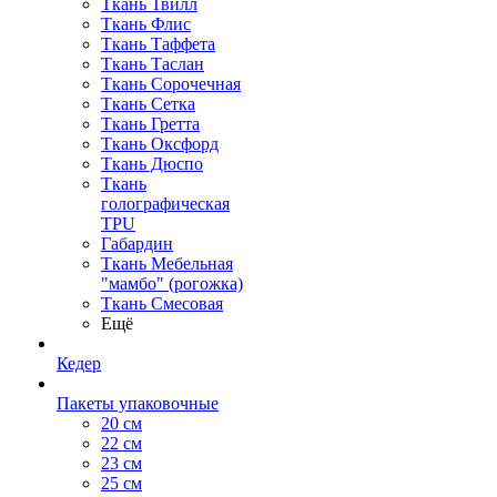
Ткань Твилл
Ткань Флис
Ткань Таффета
Ткань Таслан
Ткань Сорочечная
Ткань Сетка
Ткань Гретта
Ткань Оксфорд
Ткань Дюспо
Ткань
голографическая
TPU
Габардин
Ткань Мебельная
"мамбо" (рогожка)
Ткань Смесовая
Ещё
Кедер
Пакеты упаковочные
20 см
22 см
23 см
25 см