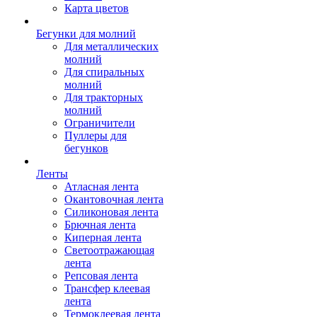
Карта цветов
Бегунки для молний
Для металлических
молний
Для спиральных
молний
Для тракторных
молний
Ограничители
Пуллеры для
бегунков
Ленты
Атласная лента
Окантовочная лента
Силиконовая лента
Брючная лента
Киперная лента
Светоотражающая
лента
Репсовая лента
Трансфер клеевая
лента
Термоклеевая лента