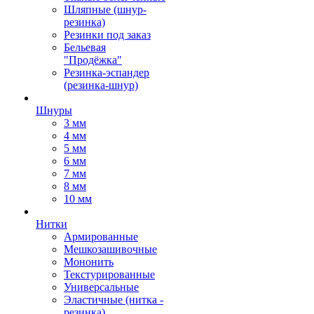
Шляпные (шнур-
резинка)
Резинки под заказ
Бельевая
"Продёжка"
Резинка-эспандер
(резинка-шнур)
Шнуры
3 мм
4 мм
5 мм
6 мм
7 мм
8 мм
10 мм
Нитки
Армированные
Мешкозашивочные
Мононить
Текстурированные
Универсальные
Эластичные (нитка -
резинка)