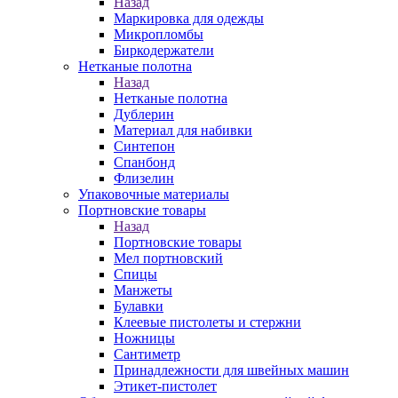
Назад
Маркировка для одежды
Микропломбы
Биркодержатели
Нетканые полотна
Назад
Нетканые полотна
Дублерин
Материал для набивки
Синтепон
Спанбонд
Флизелин
Упаковочные материалы
Портновские товары
Назад
Портновские товары
Мел портновский
Спицы
Манжеты
Булавки
Клеевые пистолеты и стержни
Ножницы
Сантиметр
Принадлежности для швейных машин
Этикет-пистолет