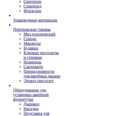
Синтепон
Спанбонд
Флизелин
Упаковочные материалы
Портновские товары
Мел портновский
Спицы
Манжеты
Булавки
Клеевые пистолеты
и стержни
Ножницы
Сантиметр
Принадлежности
для швейных машин
Этикет-пистолет
Оборудование для
установки швейной
фурнитуры
Дырокол
Насадки
Подставка для