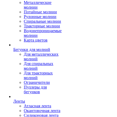
Металлические
молнии
Потайные молнии
Рулонные молнии
Спиральные молнии
Тракторные молнии
Водонепроницаемые
молнии
Карта цветов
Бегунки для молний
Для металлических
молний
Для спиральных
молний
Для тракторных
молний
Ограничители
Пуллеры для
бегунков
Ленты
Атласная лента
Окантовочная лента
Силиконовая лента