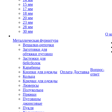
15 мм
17 мм
18 мм
20 мм
23 мм
28 мм
30 мм
О к
Металлическая фурнитура
Вешалки-цепочки
Заготовки для
обтяжки пуговиц
Застежки для
бейсболок
Карабины
Вопрос-
Кнопки для одежды
Оплата
Доставка
ответ
Кольца
Крючки для одежды
Люверсы
Полукольца
Пряжки
Пуговицы
джинсовые
Пукля