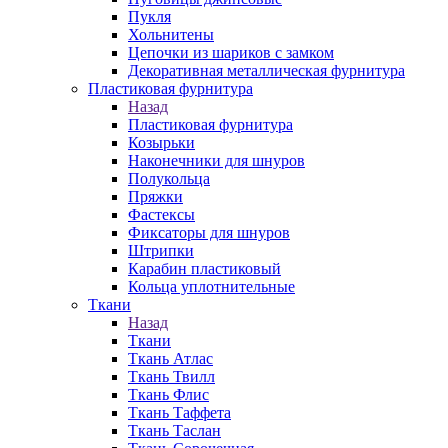
Пукля
Хольнитены
Цепочки из шариков с замком
Декоративная металлическая фурнитура
Пластиковая фурнитура
Назад
Пластиковая фурнитура
Козырьки
Наконечники для шнуров
Полукольца
Пряжки
Фастексы
Фиксаторы для шнуров
Штрипки
Карабин пластиковый
Кольца уплотнительные
Ткани
Назад
Ткани
Ткань Атлас
Ткань Твилл
Ткань Флис
Ткань Таффета
Ткань Таслан