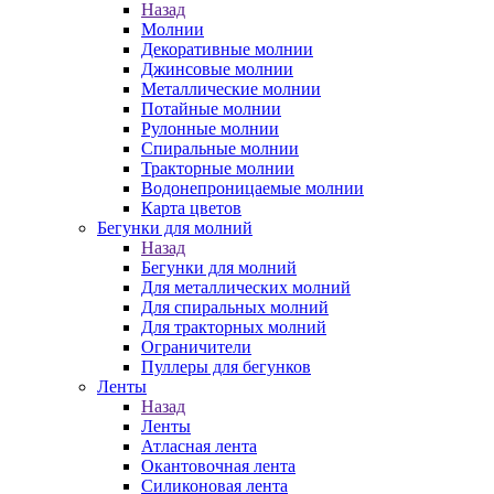
Назад
Молнии
Декоративные молнии
Джинсовые молнии
Металлические молнии
Потайные молнии
Рулонные молнии
Спиральные молнии
Тракторные молнии
Водонепроницаемые молнии
Карта цветов
Бегунки для молний
Назад
Бегунки для молний
Для металлических молний
Для спиральных молний
Для тракторных молний
Ограничители
Пуллеры для бегунков
Ленты
Назад
Ленты
Атласная лента
Окантовочная лента
Силиконовая лента