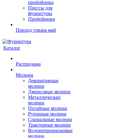
пробойника
Прессы для
фурнитуры
Пробойники
Приход товара май
Каталог
Распродажа
Молнии
Декоративные
молнии
Джинсовые молнии
Металлические
молнии
Потайные молнии
Рулонные молнии
Спиральные молнии
Тракторные молнии
Водонепроницаемые
молнии