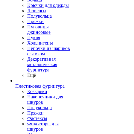
Крючки для одежды
Люверсы
Полукольца
Пряжки
Пуговицы
джинсовые
Пукля
Хольнитены
Цепочки из шариков
с замком
Декоративная
металлическая
фурнитура
Ещё
Пластиковая фурнитура
Козырьки
Наконечники для
шнуров
Полукольца
Пряжки
Фастексы
Фиксаторы для
шнуров