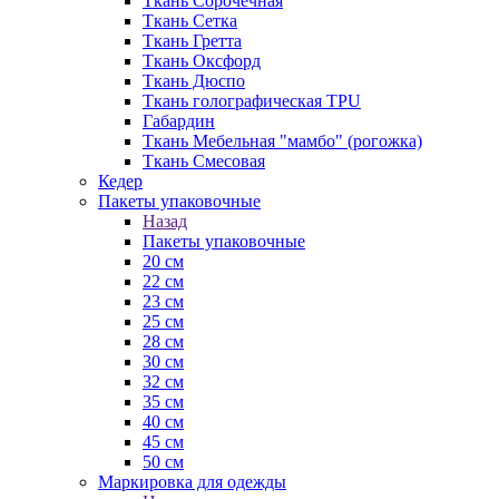
Ткань Сорочечная
Ткань Сетка
Ткань Гретта
Ткань Оксфорд
Ткань Дюспо
Ткань голографическая TPU
Габардин
Ткань Мебельная "мамбо" (рогожка)
Ткань Смесовая
Кедер
Пакеты упаковочные
Назад
Пакеты упаковочные
20 см
22 см
23 см
25 см
28 см
30 см
32 см
35 см
40 см
45 см
50 см
Маркировка для одежды