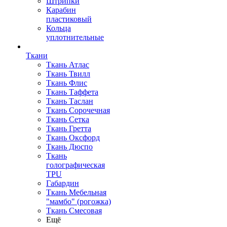
Штрипки
Карабин
пластиковый
Кольца
уплотнительные
Ткани
Ткань Атлас
Ткань Твилл
Ткань Флис
Ткань Таффета
Ткань Таслан
Ткань Сорочечная
Ткань Сетка
Ткань Гретта
Ткань Оксфорд
Ткань Дюспо
Ткань
голографическая
TPU
Габардин
Ткань Мебельная
"мамбо" (рогожка)
Ткань Смесовая
Ещё