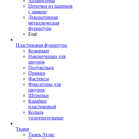
Хольнитены
Цепочки из шариков
с замком
Декоративная
металлическая
фурнитура
Ещё
Пластиковая фурнитура
Козырьки
Наконечники для
шнуров
Полукольца
Пряжки
Фастексы
Фиксаторы для
шнуров
Штрипки
Карабин
пластиковый
Кольца
уплотнительные
Ткани
Ткань Атлас