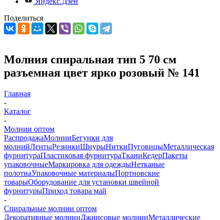
Яндекс.Дзен
Поделиться
Молния спиральная тип 5 70 см
разъемная цвет ярко розовый № 141
Главная
-
Каталог
-
Молнии оптом
Распродажа
Молнии
Бегунки для
молний
Ленты
Резинки
Шнуры
Нитки
Пуговицы
Металлическая
фурнитура
Пластиковая фурнитура
Ткани
Кедер
Пакеты
упаковочные
Маркировка для одежды
Нетканые
полотна
Упаковочные материалы
Портновские
товары
Оборудование для установки швейной
фурнитуры
Приход товара май
-
Спиральные молнии оптом
Декоративные молнии
Джинсовые молнии
Металлические