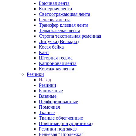
Брючная лента
Киперная лента
Светоотражающая лента
Репсовая лента
Трансфер клеевая лента
Термоклеевая лента
Стропа текстильная ременная
Липучка (Велькро)
Косая бейка
Кант
Шторная тесьма
Капроновая лента
Корсажная лента
Резинки
Назад
Резинки
Башмачные
Вязаные
Перфорированные
Помочная
Тканые
Тканые облегченные
Шляпные (шнур-резинка)
Резинки под заказ
Бельевая "Продёжка"