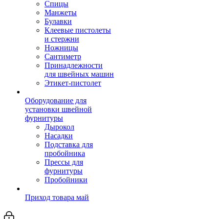
Спицы
Манжеты
Булавки
Клеевые пистолеты
и стержни
Ножницы
Сантиметр
Принадлежности
для швейных машин
Этикет-пистолет
Оборудование для
установки швейной
фурнитуры
Дырокол
Насадки
Подставка для
пробойника
Прессы для
фурнитуры
Пробойники
Приход товара май