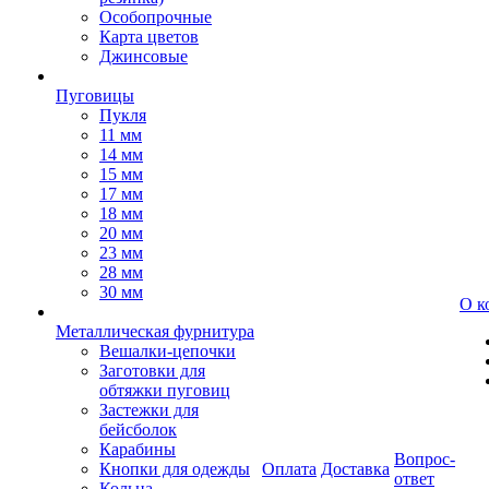
Особопрочные
Карта цветов
Джинсовые
Пуговицы
Пукля
11 мм
14 мм
15 мм
17 мм
18 мм
20 мм
23 мм
28 мм
30 мм
О к
Металлическая фурнитура
Вешалки-цепочки
Заготовки для
обтяжки пуговиц
Застежки для
бейсболок
Карабины
Вопрос-
Кнопки для одежды
Оплата
Доставка
ответ
Кольца