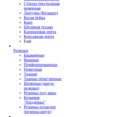
Стропа текстильная
ременная
Липучка (Велькро)
Косая бейка
Кант
Шторная тесьма
Капроновая лента
Корсажная лента
Ещё
Резинки
Башмачные
Вязаные
Перфорированные
Помочная
Тканые
Тканые облегченные
Шляпные (шнур-
резинка)
Резинки под заказ
Бельевая
"Продёжка"
Резинка-эспандер
(резинка-шнур)