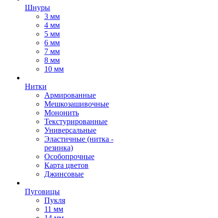
Шнуры
3 мм
4 мм
5 мм
6 мм
7 мм
8 мм
10 мм
Нитки
Армированные
Мешкозашивочные
Мононить
Текстурированные
Универсальные
Эластичные (нитка -
резинка)
Особопрочные
Карта цветов
Джинсовые
Пуговицы
Пукля
11 мм
14 мм