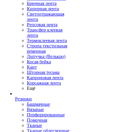
Брючная лента
Киперная лента
Светоотражающая
лента
Репсовая лента
Трансфер клеевая
лента
Термоклеевая лента
Стропа текстильная
ременная
Липучка (Велькро)
Косая бейка
Кант
Шторная тесьма
Капроновая лента
Корсажная лента
Ещё
Резинки
Башмачные
Вязаные
Перфорированные
Помочная
Тканые
Тканые облегченные