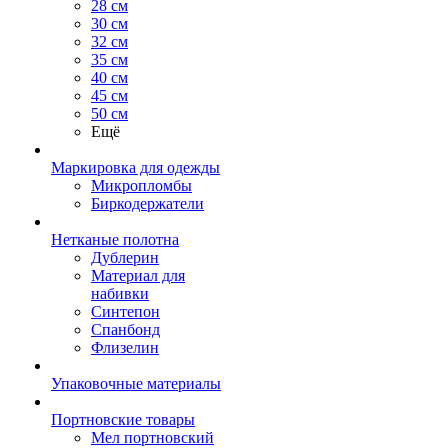
28 см
30 см
32 см
35 см
40 см
45 см
50 см
Ещё
Маркировка для одежды
Микропломбы
Биркодержатели
Нетканые полотна
Дублерин
Материал для
набивки
Синтепон
Спанбонд
Флизелин
Упаковочные материалы
Портновские товары
Мел портновский