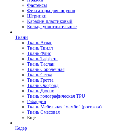
Фастексы
Фиксаторы для шнуров
Штрипки
Карабин пластиковый
Кольца уплотнительные
Ткани
Ткань Атлас
Ткань Твилл
Ткань Флис
Ткань Таффета
Ткань Таслан
Ткань Сорочечная
Ткань Сетка
Ткань Гретта
Ткань Оксфорд
Ткань Дюспо
Ткань голографическая TPU
Габардин
Ткань Мебельная "мамбо" (рогожка)
Ткань Смесовая
Ещё
Кедер