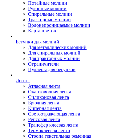
Потайные молнии
Рулонные молнии
Спиральные молнии
Тракторные молнии
Водонепроницаемые молнии
Карта цветов
Бегунки для молний
Для металлических молний
Для спиральных молний
Для тракторных молний
Ограничители
Пуллеры для бегунков
Ленты
Атласная лента
Окантовочная лента
Силиконовая лента
Брючная лента
Киперная лента
Светоотражающая лента
Репсовая лента
Трансфер клеевая лента
Термоклеевая лента
Стропа текстильная ременная