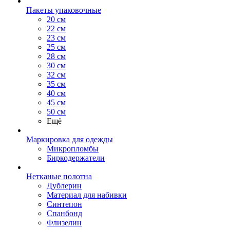
Пакеты упаковочные
20 см
22 см
23 см
25 см
28 см
30 см
32 см
35 см
40 см
45 см
50 см
Ещё
Маркировка для одежды
Микропломбы
Биркодержатели
Нетканые полотна
Дублерин
Материал для набивки
Синтепон
Спанбонд
Флизелин