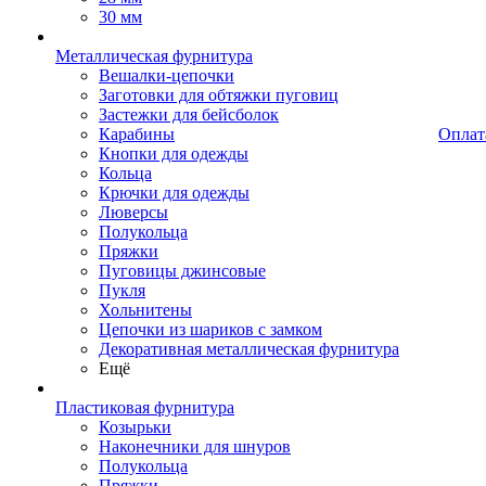
30 мм
Металлическая фурнитура
Вешалки-цепочки
Заготовки для обтяжки пуговиц
Застежки для бейсболок
Карабины
Оплат
Кнопки для одежды
Кольца
Крючки для одежды
Люверсы
Полукольца
Пряжки
Пуговицы джинсовые
Пукля
Хольнитены
Цепочки из шариков с замком
Декоративная металлическая фурнитура
Ещё
Пластиковая фурнитура
Козырьки
Наконечники для шнуров
Полукольца
Пряжки