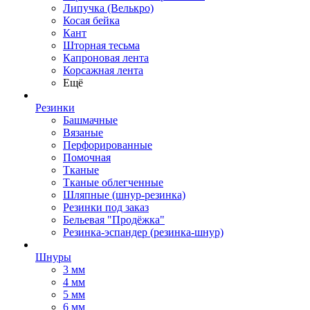
Липучка (Велькро)
Косая бейка
Кант
Шторная тесьма
Капроновая лента
Корсажная лента
Ещё
Резинки
Башмачные
Вязаные
Перфорированные
Помочная
Тканые
Тканые облегченные
Шляпные (шнур-резинка)
Резинки под заказ
Бельевая "Продёжка"
Резинка-эспандер (резинка-шнур)
Шнуры
3 мм
4 мм
5 мм
6 мм