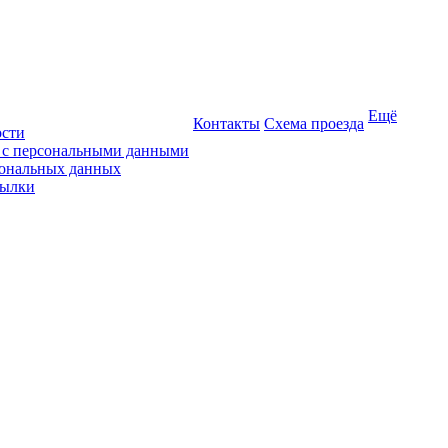
Ещё
Контакты
Схема проезда
ости
ы с персональными данными
сональных данных
сылки