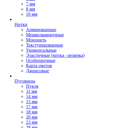
7 мм
8 мм
10 мм
Нитки
Армированные
Мешкозашивочные
Мононить
Текстурированные
Универсальные
Эластичные (нитка - резинка)
Особопрочные
Карта цветов
Джинсовые
Пуговицы
Пукля
11 мм
14 мм
15 мм
17 мм
18 мм
20 мм
23 мм
28 мм