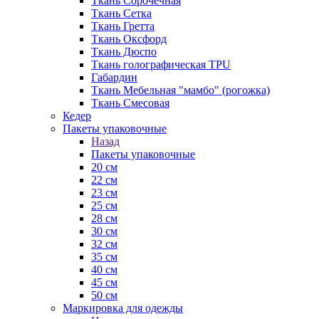
Ткань Сорочечная
Ткань Сетка
Ткань Гретта
Ткань Оксфорд
Ткань Дюспо
Ткань голографическая TPU
Габардин
Ткань Мебельная "мамбо" (рогожка)
Ткань Смесовая
Кедер
Пакеты упаковочные
Назад
Пакеты упаковочные
20 см
22 см
23 см
25 см
28 см
30 см
32 см
35 см
40 см
45 см
50 см
Маркировка для одежды