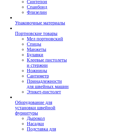
Синтепон
Спанбонд
Флизелин
Упаковочные материалы
Портновские товары
Мел портновский
Спицы
Манжеты
Булавки
Клеевые пистолеты
и стержни
Ножницы
Сантиметр
Принадлежности
для швейных машин
Этикет-пистолет
Оборудование для
установки швейной
фурнитуры
Дырокол
Насадки
Подставка для