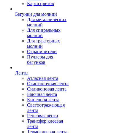
Карта цветов
Бегунки для молний
Для металлических
молний
Для спиральных
молний
Для тракторных
молний
Ограничители
Пуллеры для
бегунков
Ленты
Атласная лента
Окантовочная лента
Силиконовая лента
Брючная лента
Киперная лента
Светоотражающая
лента
Репсовая лента
Трансфер клеевая
лента
Термоклеевая лента