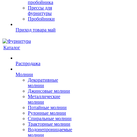
пробойника
Прессы для
фурнитуры
Пробойники
Приход товара май
Каталог
Распродажа
Молнии
Декоративные
молнии
Джинсовые молнии
Металлические
молнии
Потайные молнии
Рулонные молнии
Спиральные молнии
Тракторные молнии
Водонепроницаемые
молнии