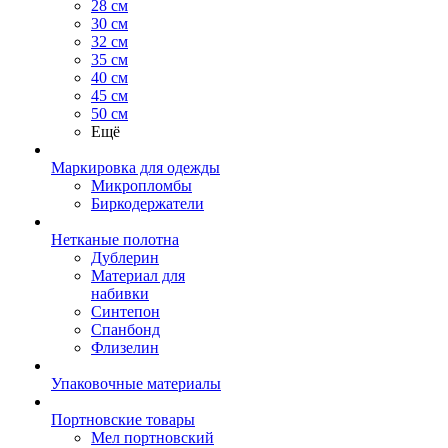
28 см
30 см
32 см
35 см
40 см
45 см
50 см
Ещё
Маркировка для одежды
Микропломбы
Биркодержатели
Нетканые полотна
Дублерин
Материал для
набивки
Синтепон
Спанбонд
Флизелин
Упаковочные материалы
Портновские товары
Мел портновский