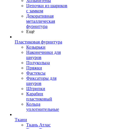
Хольнитены
Цепочки из шариков
с замком
Декоративная
металлическая
фурнитура
Ещё
Пластиковая фурнитура
Козырьки
Наконечники для
шнуров
Полукольца
Пряжки
Фастексы
Фиксаторы для
шнуров
Штрипки
Карабин
пластиковый
Кольца
уплотнительные
Ткани
Ткань Атлас