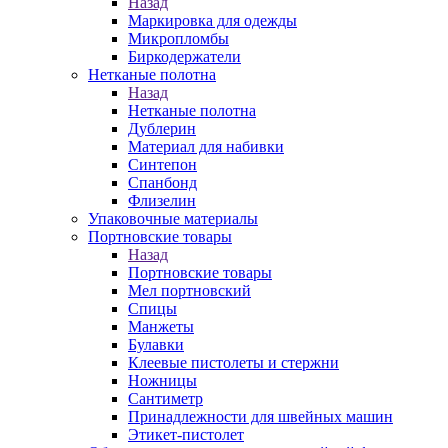
Назад
Маркировка для одежды
Микропломбы
Биркодержатели
Нетканые полотна
Назад
Нетканые полотна
Дублерин
Материал для набивки
Синтепон
Спанбонд
Флизелин
Упаковочные материалы
Портновские товары
Назад
Портновские товары
Мел портновский
Спицы
Манжеты
Булавки
Клеевые пистолеты и стержни
Ножницы
Сантиметр
Принадлежности для швейных машин
Этикет-пистолет