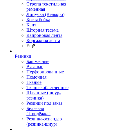
Стропа текстильная
ременная
Липучка (Велькро)
Косая бейка
Кант
Шторная тесьма
Капроновая лента
Корсажная лента
Ещё
Резинки
Башмачные
Вязаные
Перфорированные
Помочная
Тканые
Тканые облегченные
Шляпные (шнур-
резинка)
Резинки под заказ
Бельевая
"Продёжка"
Резинка-эспандер
(резинка-шнур)