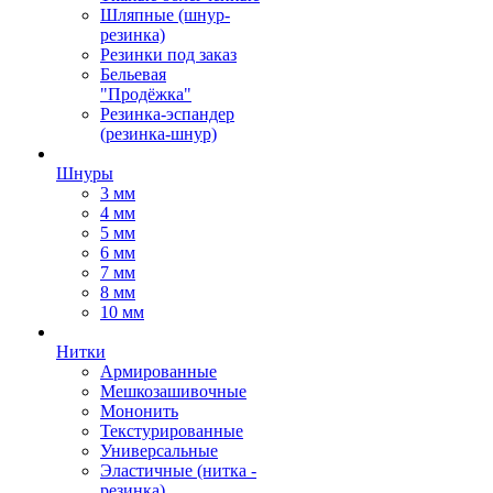
Шляпные (шнур-
резинка)
Резинки под заказ
Бельевая
"Продёжка"
Резинка-эспандер
(резинка-шнур)
Шнуры
3 мм
4 мм
5 мм
6 мм
7 мм
8 мм
10 мм
Нитки
Армированные
Мешкозашивочные
Мононить
Текстурированные
Универсальные
Эластичные (нитка -
резинка)