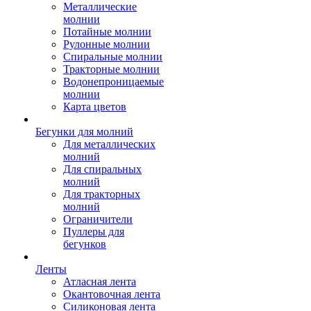
Металлические
молнии
Потайные молнии
Рулонные молнии
Спиральные молнии
Тракторные молнии
Водонепроницаемые
молнии
Карта цветов
Бегунки для молний
Для металлических
молний
Для спиральных
молний
Для тракторных
молний
Ограничители
Пуллеры для
бегунков
Ленты
Атласная лента
Окантовочная лента
Силиконовая лента