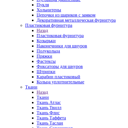
Пукля
Хольнитены
Цепочки из шариков с замком
Декоративная металлическая фурнитура
Пластиковая фурнитура
Назад
Пластиковая фурнитура
Козырьки
Наконечники для шнуров
Полукольца
Пряжки
Фастексы
Фиксаторы для шнуров
Штрипки
Карабин пластиковый
Кольца уплотнительные
Ткани
Назад
Ткани
Ткань Атлас
Ткань Твилл
Ткань Флис
Ткань Таффета
Ткань Таслан