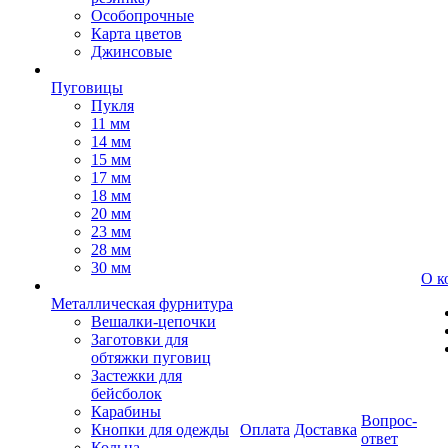
Особопрочные
Карта цветов
Джинсовые
Пуговицы
Пукля
11 мм
14 мм
15 мм
17 мм
18 мм
20 мм
23 мм
28 мм
30 мм
О к
Металлическая фурнитура
Вешалки-цепочки
Заготовки для
обтяжки пуговиц
Застежки для
бейсболок
Карабины
Вопрос-
Кнопки для одежды
Оплата
Доставка
ответ
Кольца