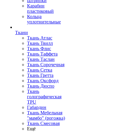
Штрипки
Карабин
пластиковый
Кольца
уплотнительные
Ткани
Ткань Атлас
Ткань Твилл
Ткань Флис
Ткань Таффета
Ткань Таслан
Ткань Сорочечная
Ткань Сетка
Ткань Гретта
Ткань Оксфорд
Ткань Дюспо
Ткань
голографическая
TPU
Габардин
Ткань Мебельная
"мамбо" (рогожка)
Ткань Смесовая
Ещё