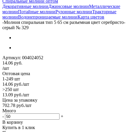
Спиральные молнии оптом
Декоративные молнии
Джинсовые молнии
Металлические
молнии
Потайные молнии
Рулонные молнии
Тракторные
молнии
Водонепроницаемые молнии
Карта цветов
-
Молния спиральная тип 5 65 см разъемная цвет серебристо-
серый № 329
Артикул:
004024052
14.06
руб.
/шт
Оптовая цена
1-249 шт
14.06
руб.
/шт
>250 шт
13.09
руб.
/шт
Цена за упаковку
702.78
руб.
/шт
Много
-
+
В корзину
Купить в 1 клик