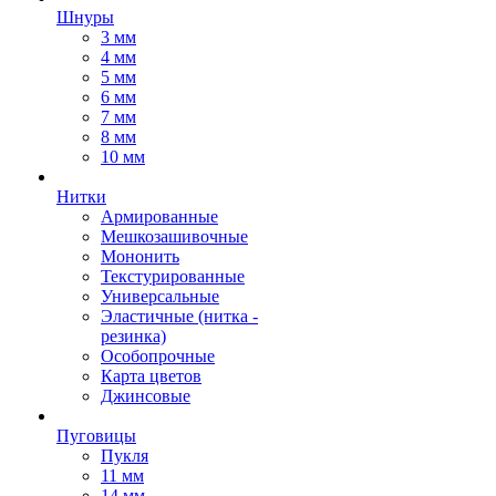
Шнуры
3 мм
4 мм
5 мм
6 мм
7 мм
8 мм
10 мм
Нитки
Армированные
Мешкозашивочные
Мононить
Текстурированные
Универсальные
Эластичные (нитка -
резинка)
Особопрочные
Карта цветов
Джинсовые
Пуговицы
Пукля
11 мм
14 мм