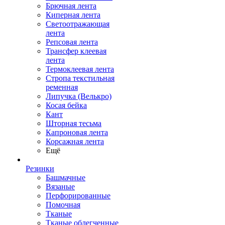
Брючная лента
Киперная лента
Светоотражающая
лента
Репсовая лента
Трансфер клеевая
лента
Термоклеевая лента
Стропа текстильная
ременная
Липучка (Велькро)
Косая бейка
Кант
Шторная тесьма
Капроновая лента
Корсажная лента
Ещё
Резинки
Башмачные
Вязаные
Перфорированные
Помочная
Тканые
Тканые облегченные