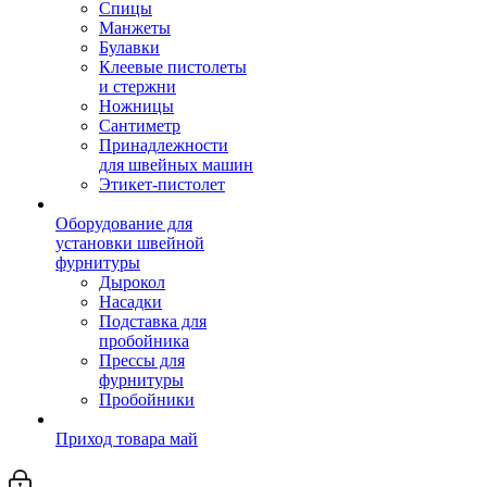
Спицы
Манжеты
Булавки
Клеевые пистолеты
и стержни
Ножницы
Сантиметр
Принадлежности
для швейных машин
Этикет-пистолет
Оборудование для
установки швейной
фурнитуры
Дырокол
Насадки
Подставка для
пробойника
Прессы для
фурнитуры
Пробойники
Приход товара май