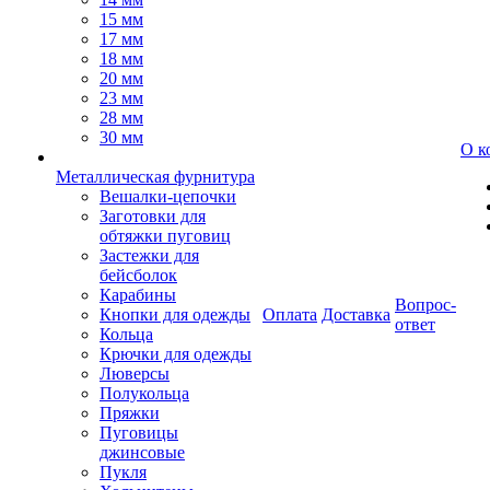
15 мм
17 мм
18 мм
20 мм
23 мм
28 мм
30 мм
О к
Металлическая фурнитура
Вешалки-цепочки
Заготовки для
обтяжки пуговиц
Застежки для
бейсболок
Карабины
Вопрос-
Кнопки для одежды
Оплата
Доставка
ответ
Кольца
Крючки для одежды
Люверсы
Полукольца
Пряжки
Пуговицы
джинсовые
Пукля