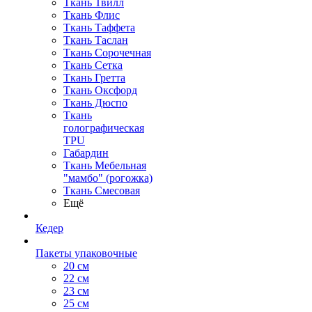
Ткань Твилл
Ткань Флис
Ткань Таффета
Ткань Таслан
Ткань Сорочечная
Ткань Сетка
Ткань Гретта
Ткань Оксфорд
Ткань Дюспо
Ткань
голографическая
TPU
Габардин
Ткань Мебельная
"мамбо" (рогожка)
Ткань Смесовая
Ещё
Кедер
Пакеты упаковочные
20 см
22 см
23 см
25 см