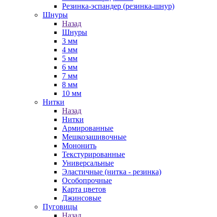
Резинка-эспандер (резинка-шнур)
Шнуры
Назад
Шнуры
3 мм
4 мм
5 мм
6 мм
7 мм
8 мм
10 мм
Нитки
Назад
Нитки
Армированные
Мешкозашивочные
Мононить
Текстурированные
Универсальные
Эластичные (нитка - резинка)
Особопрочные
Карта цветов
Джинсовые
Пуговицы
Назад