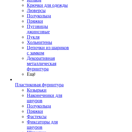
Крючки для одежды
Люверсы
Полукольца
Пряжки
Пуговицы
джинсовые
Пукля
Хольнитены
Цепочки из шариков
с замком
Декоративная
металлическая
фурнитура
Ещё
Пластиковая фурнитура
Козырьки
Наконечники для
шнуров
Полукольца
Пряжки
Фастексы
Фиксаторы для
шнуров