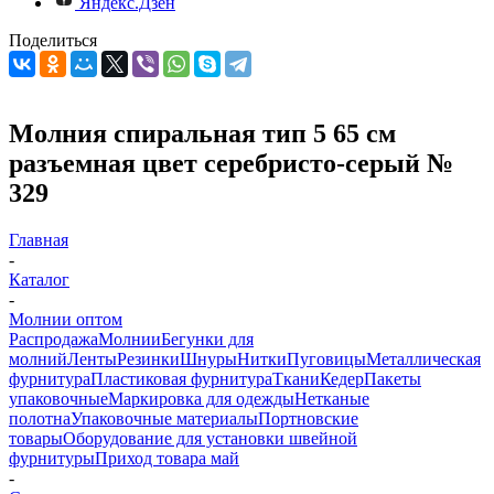
Яндекс.Дзен
Поделиться
Молния спиральная тип 5 65 см
разъемная цвет серебристо-серый №
329
Главная
-
Каталог
-
Молнии оптом
Распродажа
Молнии
Бегунки для
молний
Ленты
Резинки
Шнуры
Нитки
Пуговицы
Металлическая
фурнитура
Пластиковая фурнитура
Ткани
Кедер
Пакеты
упаковочные
Маркировка для одежды
Нетканые
полотна
Упаковочные материалы
Портновские
товары
Оборудование для установки швейной
фурнитуры
Приход товара май
-