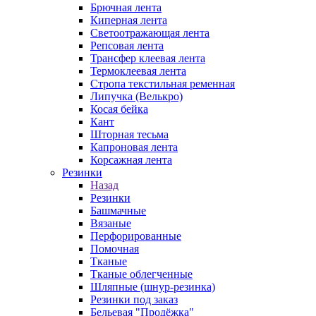
Брючная лента
Киперная лента
Светоотражающая лента
Репсовая лента
Трансфер клеевая лента
Термоклеевая лента
Стропа текстильная ременная
Липучка (Велькро)
Косая бейка
Кант
Шторная тесьма
Капроновая лента
Корсажная лента
Резинки
Назад
Резинки
Башмачные
Вязаные
Перфорированные
Помочная
Тканые
Тканые облегченные
Шляпные (шнур-резинка)
Резинки под заказ
Бельевая "Продёжка"