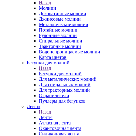
Назад
Молнии
Декоративные молнии
Джинсовые молнии
Металлические молнии
Потайные молнии
Рулонные молнии
Спиральные молнии
Тракторные молнии
Водонепроницаемые молнии
Карта цветов
Бегунки для молний
Назад
Бегунки для молний
Для металлических молний
Для спиральных молний
Для тракторных молний
Ограничители
Пуллеры для бегунков
Ленты
Назад
Ленты
Атласная лента
Окантовочная лента
Силиконовая лента