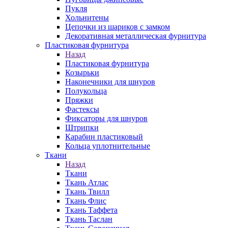
Пукля
Хольнитены
Цепочки из шариков с замком
Декоративная металлическая фурнитура
Пластиковая фурнитура
Назад
Пластиковая фурнитура
Козырьки
Наконечники для шнуров
Полукольца
Пряжки
Фастексы
Фиксаторы для шнуров
Штрипки
Карабин пластиковый
Кольца уплотнительные
Ткани
Назад
Ткани
Ткань Атлас
Ткань Твилл
Ткань Флис
Ткань Таффета
Ткань Таслан