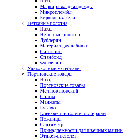
Назад
Маркировка для одежды
Микропломбы
Биркодержатели
Нетканые полотна
Назад
Нетканые полотна
Дублерин
Материал для набивки
Синтепон
Спанбонд
Флизелин
Упаковочные материалы
Портновские товары
Назад
Портновские товары
Мел портновский
Спицы
Манжеты
Булавки
Клеевые пистолеты и стержни
Ножницы
Сантиметр
Принадлежности для швейных машин
Этикет-пистолет