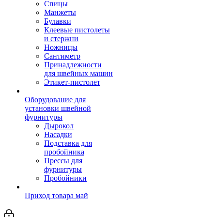
Спицы
Манжеты
Булавки
Клеевые пистолеты
и стержни
Ножницы
Сантиметр
Принадлежности
для швейных машин
Этикет-пистолет
Оборудование для
установки швейной
фурнитуры
Дырокол
Насадки
Подставка для
пробойника
Прессы для
фурнитуры
Пробойники
Приход товара май