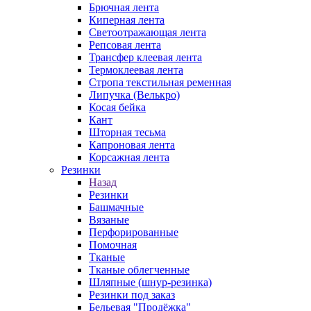
Брючная лента
Киперная лента
Светоотражающая лента
Репсовая лента
Трансфер клеевая лента
Термоклеевая лента
Стропа текстильная ременная
Липучка (Велькро)
Косая бейка
Кант
Шторная тесьма
Капроновая лента
Корсажная лента
Резинки
Назад
Резинки
Башмачные
Вязаные
Перфорированные
Помочная
Тканые
Тканые облегченные
Шляпные (шнур-резинка)
Резинки под заказ
Бельевая "Продёжка"