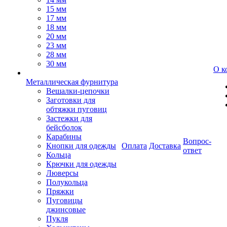
15 мм
17 мм
18 мм
20 мм
23 мм
28 мм
30 мм
О к
Металлическая фурнитура
Вешалки-цепочки
Заготовки для
обтяжки пуговиц
Застежки для
бейсболок
Карабины
Вопрос-
Кнопки для одежды
Оплата
Доставка
ответ
Кольца
Крючки для одежды
Люверсы
Полукольца
Пряжки
Пуговицы
джинсовые
Пукля