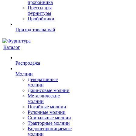
пробойника
Прессы для
фурнитуры
Пробойники
Приход товара май
Каталог
Распродажа
Молнии
Декоративные
молнии
Джинсовые молнии
Металлические
молнии
Потайные молнии
Рулонные молнии
Спиральные молнии
Тракторные молнии
Водонепроницаемые
молнии