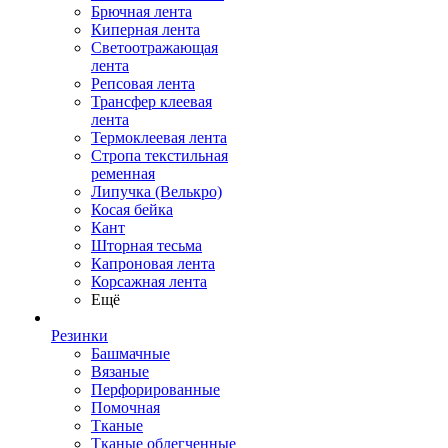
Брючная лента
Киперная лента
Светоотражающая
лента
Репсовая лента
Трансфер клеевая
лента
Термоклеевая лента
Стропа текстильная
ременная
Липучка (Велькро)
Косая бейка
Кант
Шторная тесьма
Капроновая лента
Корсажная лента
Ещё
Резинки
Башмачные
Вязаные
Перфорированные
Помочная
Тканые
Тканые облегченные