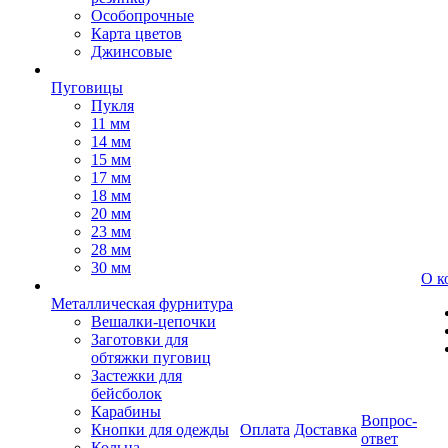
Особопрочные
Карта цветов
Джинсовые
Пуговицы
Пукля
11 мм
14 мм
15 мм
17 мм
18 мм
20 мм
23 мм
28 мм
30 мм
О к
Металлическая фурнитура
Вешалки-цепочки
Заготовки для
обтяжки пуговиц
Застежки для
бейсболок
Карабины
Вопрос-
Кнопки для одежды
Оплата
Доставка
ответ
Кольца