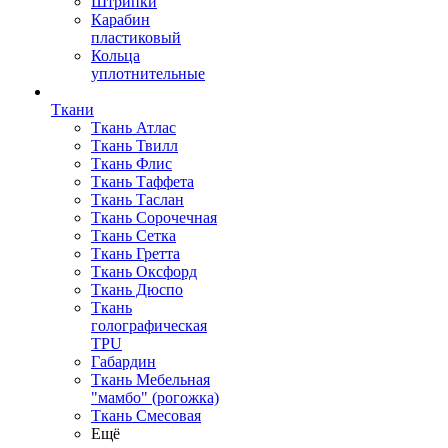
Штрипки
Карабин
пластиковый
Кольца
уплотнительные
Ткани
Ткань Атлас
Ткань Твилл
Ткань Флис
Ткань Таффета
Ткань Таслан
Ткань Сорочечная
Ткань Сетка
Ткань Гретта
Ткань Оксфорд
Ткань Дюспо
Ткань
голографическая
TPU
Габардин
Ткань Мебельная
"мамбо" (рогожка)
Ткань Смесовая
Ещё