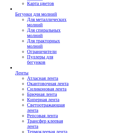
Карта цветов
Бегунки для молний
Для металлических
молний
Для спиральных
молний
Для тракторных
молний
Ограничители
Пуллеры для
бегунков
Ленты
Атласная лента
Окантовочная лента
Силиконовая лента
Брючная лента
Киперная лента
Светоотражающая
лента
Репсовая лента
Трансфер клеевая
лента
Термоклеевая лента