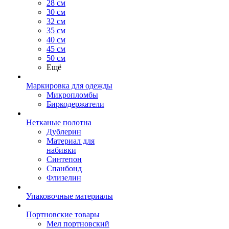
28 см
30 см
32 см
35 см
40 см
45 см
50 см
Ещё
Маркировка для одежды
Микропломбы
Биркодержатели
Нетканые полотна
Дублерин
Материал для
набивки
Синтепон
Спанбонд
Флизелин
Упаковочные материалы
Портновские товары
Мел портновский