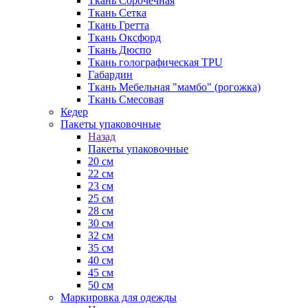
Ткань Сорочечная
Ткань Сетка
Ткань Гретта
Ткань Оксфорд
Ткань Дюспо
Ткань голографическая TPU
Габардин
Ткань Мебельная "мамбо" (рогожка)
Ткань Смесовая
Кедер
Пакеты упаковочные
Назад
Пакеты упаковочные
20 см
22 см
23 см
25 см
28 см
30 см
32 см
35 см
40 см
45 см
50 см
Маркировка для одежды