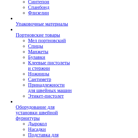
Синтепон
Спанбонд
Флизелин
Упаковочные материалы
Портновские товары
Мел портновский
Спицы
Манжеты
Булавки
Клеевые пистолеты
и стержни
Ножницы
Сантиметр
Принадлежности
для швейных машин
Этикет-пистолет
Оборудование для
установки швейной
фурнитуры
Дырокол
Насадки
Подставка для