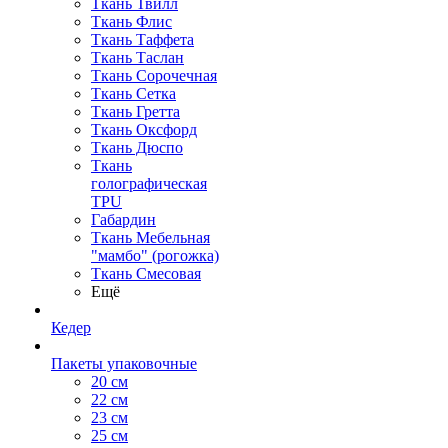
Ткань Твилл
Ткань Флис
Ткань Таффета
Ткань Таслан
Ткань Сорочечная
Ткань Сетка
Ткань Гретта
Ткань Оксфорд
Ткань Дюспо
Ткань
голографическая
TPU
Габардин
Ткань Мебельная
"мамбо" (рогожка)
Ткань Смесовая
Ещё
Кедер
Пакеты упаковочные
20 см
22 см
23 см
25 см