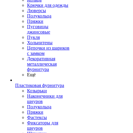
Крючки для одежды
Люверсы
Полукольца
Пряжки
Пуговицы
джинсовые
Пукля
Хольнитены
Цепочки из шариков
с замком
Декоративная
металлическая
фурнитура
Ещё
Пластиковая фурнитура
Козырьки
Наконечники для
шнуров
Полукольца
Пряжки
Фастексы
Фиксаторы для
шнуров