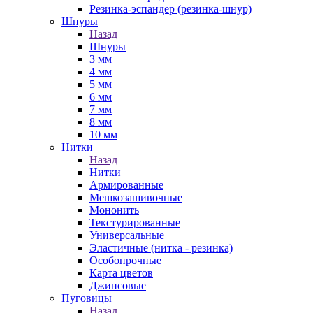
Резинка-эспандер (резинка-шнур)
Шнуры
Назад
Шнуры
3 мм
4 мм
5 мм
6 мм
7 мм
8 мм
10 мм
Нитки
Назад
Нитки
Армированные
Мешкозашивочные
Мононить
Текстурированные
Универсальные
Эластичные (нитка - резинка)
Особопрочные
Карта цветов
Джинсовые
Пуговицы
Назад