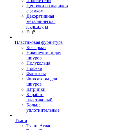
Хольнитены
Цепочки из шариков
с замком
Декоративная
металлическая
фурнитура
Ещё
Пластиковая фурнитура
Козырьки
Наконечники для
шнуров
Полукольца
Пряжки
Фастексы
Фиксаторы для
шнуров
Штрипки
Карабин
пластиковый
Кольца
уплотнительные
Ткани
Ткань Атлас