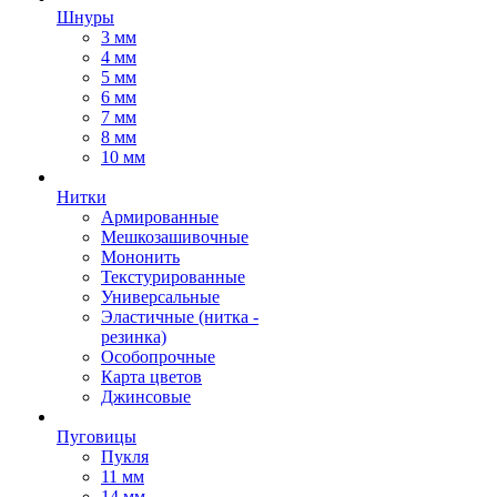
Шнуры
3 мм
4 мм
5 мм
6 мм
7 мм
8 мм
10 мм
Нитки
Армированные
Мешкозашивочные
Мононить
Текстурированные
Универсальные
Эластичные (нитка -
резинка)
Особопрочные
Карта цветов
Джинсовые
Пуговицы
Пукля
11 мм
14 мм