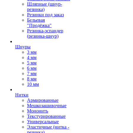
Шляпные (шнур-
резинка)
Резинки под заказ
Бельевая
"Продёжка"
Резинка-эспандер
(резинка-шнур)
Шнуры
3 мм
4 мм
5 мм
6 мм
7 мм
8 мм
10 мм
Нитки
Армированные
Мешкозашивочные
Мононить
Текстурированные
Универсальные
Эластичные (нитка -
резинка)