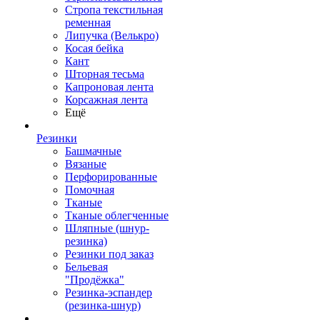
Стропа текстильная
ременная
Липучка (Велькро)
Косая бейка
Кант
Шторная тесьма
Капроновая лента
Корсажная лента
Ещё
Резинки
Башмачные
Вязаные
Перфорированные
Помочная
Тканые
Тканые облегченные
Шляпные (шнур-
резинка)
Резинки под заказ
Бельевая
"Продёжка"
Резинка-эспандер
(резинка-шнур)