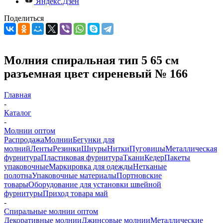
Яндекс.Дзен
Поделиться
Молния спиральная тип 5 65 см
разъемная цвет сиреневый № 166
Главная
-
Каталог
-
Молнии оптом
Распродажа
Молнии
Бегунки для
молний
Ленты
Резинки
Шнуры
Нитки
Пуговицы
Металлическая
фурнитура
Пластиковая фурнитура
Ткани
Кедер
Пакеты
упаковочные
Маркировка для одежды
Нетканые
полотна
Упаковочные материалы
Портновские
товары
Оборудование для установки швейной
фурнитуры
Приход товара май
-
Спиральные молнии оптом
Декоративные молнии
Джинсовые молнии
Металлические