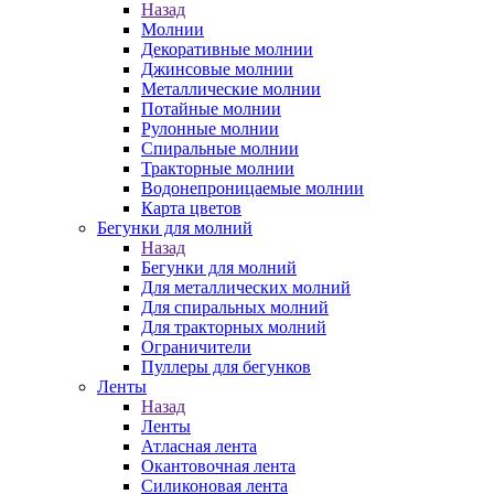
Назад
Молнии
Декоративные молнии
Джинсовые молнии
Металлические молнии
Потайные молнии
Рулонные молнии
Спиральные молнии
Тракторные молнии
Водонепроницаемые молнии
Карта цветов
Бегунки для молний
Назад
Бегунки для молний
Для металлических молний
Для спиральных молний
Для тракторных молний
Ограничители
Пуллеры для бегунков
Ленты
Назад
Ленты
Атласная лента
Окантовочная лента
Силиконовая лента