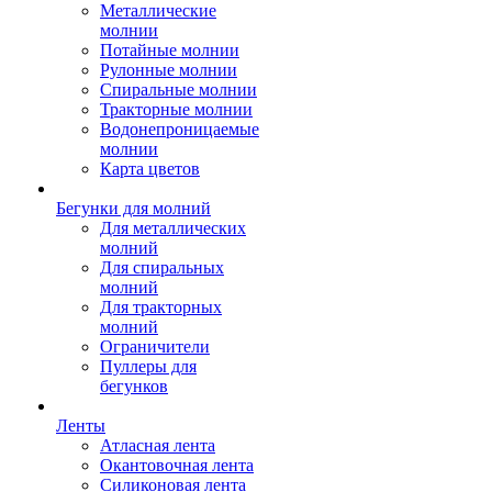
Металлические
молнии
Потайные молнии
Рулонные молнии
Спиральные молнии
Тракторные молнии
Водонепроницаемые
молнии
Карта цветов
Бегунки для молний
Для металлических
молний
Для спиральных
молний
Для тракторных
молний
Ограничители
Пуллеры для
бегунков
Ленты
Атласная лента
Окантовочная лента
Силиконовая лента