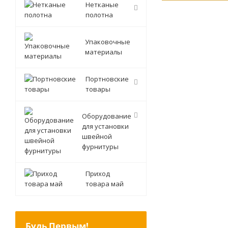
Нетканые
полотна
Упаковочные
материалы
Портновские
товары
Оборудование
для установки
швейной
фурнитуры
Приход
товара май
Будь Первым!