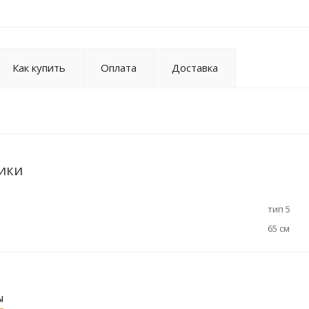
Как купить
Оплата
Доставка
ики
тип 5
65 см
ы