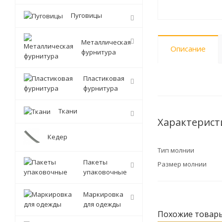
Пуговицы
Металлическая
Описание
фурнитура
Пластиковая
фурнитура
Ткани
Характерист
Кедер
Тип молнии
Пакеты
Размер молнии
упаковочные
Маркировка
для одежды
Похожие товар