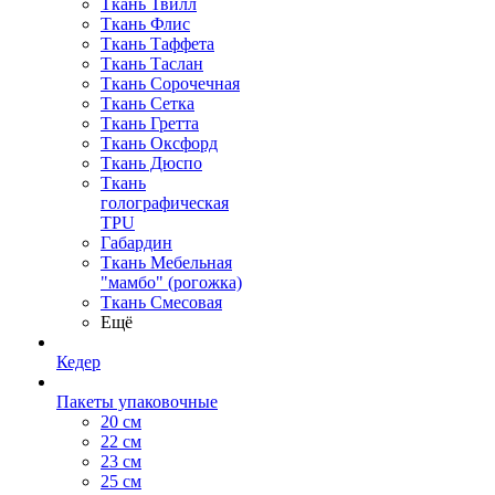
Ткань Твилл
Ткань Флис
Ткань Таффета
Ткань Таслан
Ткань Сорочечная
Ткань Сетка
Ткань Гретта
Ткань Оксфорд
Ткань Дюспо
Ткань
голографическая
TPU
Габардин
Ткань Мебельная
"мамбо" (рогожка)
Ткань Смесовая
Ещё
Кедер
Пакеты упаковочные
20 см
22 см
23 см
25 см