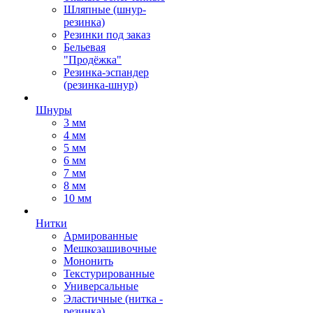
Шляпные (шнур-
резинка)
Резинки под заказ
Бельевая
"Продёжка"
Резинка-эспандер
(резинка-шнур)
Шнуры
3 мм
4 мм
5 мм
6 мм
7 мм
8 мм
10 мм
Нитки
Армированные
Мешкозашивочные
Мононить
Текстурированные
Универсальные
Эластичные (нитка -
резинка)