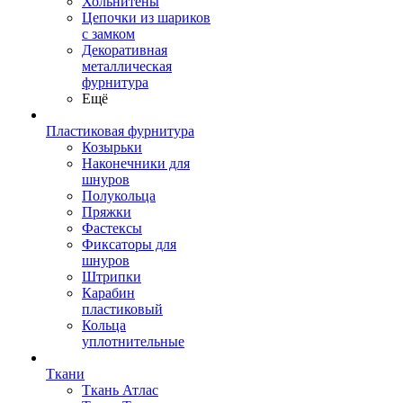
Хольнитены
Цепочки из шариков
с замком
Декоративная
металлическая
фурнитура
Ещё
Пластиковая фурнитура
Козырьки
Наконечники для
шнуров
Полукольца
Пряжки
Фастексы
Фиксаторы для
шнуров
Штрипки
Карабин
пластиковый
Кольца
уплотнительные
Ткани
Ткань Атлас