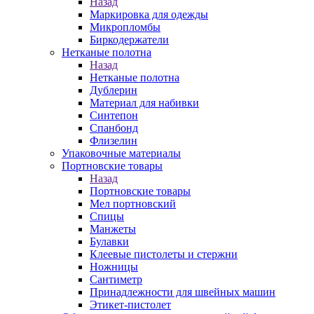
Назад
Маркировка для одежды
Микропломбы
Биркодержатели
Нетканые полотна
Назад
Нетканые полотна
Дублерин
Материал для набивки
Синтепон
Спанбонд
Флизелин
Упаковочные материалы
Портновские товары
Назад
Портновские товары
Мел портновский
Спицы
Манжеты
Булавки
Клеевые пистолеты и стержни
Ножницы
Сантиметр
Принадлежности для швейных машин
Этикет-пистолет