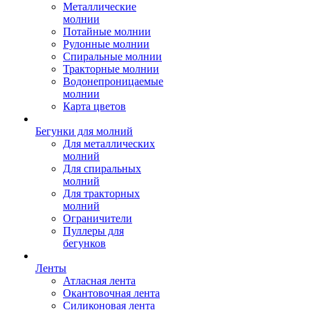
Металлические
молнии
Потайные молнии
Рулонные молнии
Спиральные молнии
Тракторные молнии
Водонепроницаемые
молнии
Карта цветов
Бегунки для молний
Для металлических
молний
Для спиральных
молний
Для тракторных
молний
Ограничители
Пуллеры для
бегунков
Ленты
Атласная лента
Окантовочная лента
Силиконовая лента