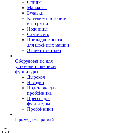
Спицы
Манжеты
Булавки
Клеевые пистолеты
и стержни
Ножницы
Сантиметр
Принадлежности
для швейных машин
Этикет-пистолет
Оборудование для
установки швейной
фурнитуры
Дырокол
Насадки
Подставка для
пробойника
Прессы для
фурнитуры
Пробойники
Приход товара май