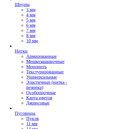
Шнуры
3 мм
4 мм
5 мм
6 мм
7 мм
8 мм
10 мм
Нитки
Армированные
Мешкозашивочные
Мононить
Текстурированные
Универсальные
Эластичные (нитка -
резинка)
Особопрочные
Карта цветов
Джинсовые
Пуговицы
Пукля
11 мм
14 мм