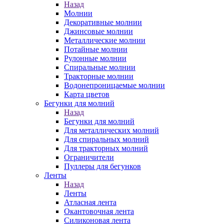
Назад
Молнии
Декоративные молнии
Джинсовые молнии
Металлические молнии
Потайные молнии
Рулонные молнии
Спиральные молнии
Тракторные молнии
Водонепроницаемые молнии
Карта цветов
Бегунки для молний
Назад
Бегунки для молний
Для металлических молний
Для спиральных молний
Для тракторных молний
Ограничители
Пуллеры для бегунков
Ленты
Назад
Ленты
Атласная лента
Окантовочная лента
Силиконовая лента