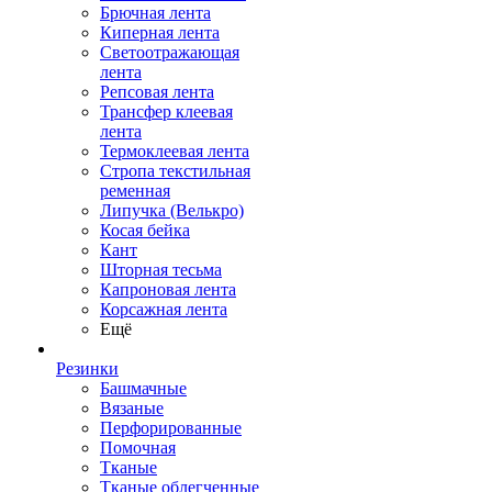
Брючная лента
Киперная лента
Светоотражающая
лента
Репсовая лента
Трансфер клеевая
лента
Термоклеевая лента
Стропа текстильная
ременная
Липучка (Велькро)
Косая бейка
Кант
Шторная тесьма
Капроновая лента
Корсажная лента
Ещё
Резинки
Башмачные
Вязаные
Перфорированные
Помочная
Тканые
Тканые облегченные