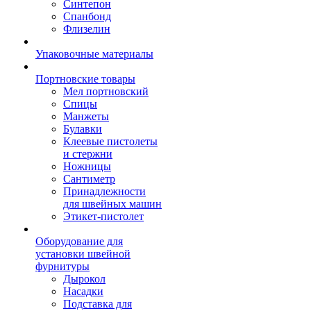
Синтепон
Спанбонд
Флизелин
Упаковочные материалы
Портновские товары
Мел портновский
Спицы
Манжеты
Булавки
Клеевые пистолеты
и стержни
Ножницы
Сантиметр
Принадлежности
для швейных машин
Этикет-пистолет
Оборудование для
установки швейной
фурнитуры
Дырокол
Насадки
Подставка для