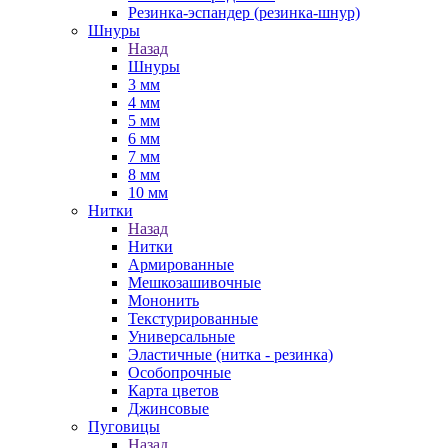
Резинка-эспандер (резинка-шнур)
Шнуры
Назад
Шнуры
3 мм
4 мм
5 мм
6 мм
7 мм
8 мм
10 мм
Нитки
Назад
Нитки
Армированные
Мешкозашивочные
Мононить
Текстурированные
Универсальные
Эластичные (нитка - резинка)
Особопрочные
Карта цветов
Джинсовые
Пуговицы
Назад