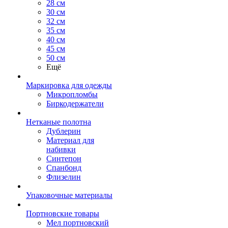
28 см
30 см
32 см
35 см
40 см
45 см
50 см
Ещё
Маркировка для одежды
Микропломбы
Биркодержатели
Нетканые полотна
Дублерин
Материал для
набивки
Синтепон
Спанбонд
Флизелин
Упаковочные материалы
Портновские товары
Мел портновский