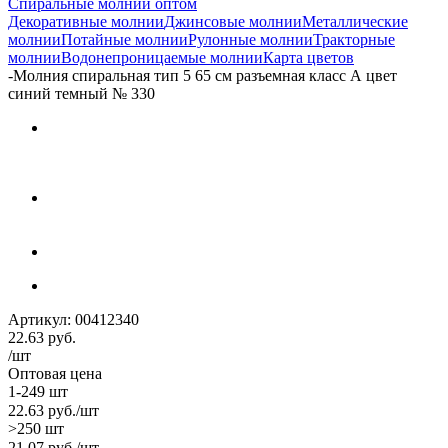
Спиральные молнии оптом
Декоративные молнии
Джинсовые молнии
Металлические
молнии
Потайные молнии
Рулонные молнии
Тракторные
молнии
Водонепроницаемые молнии
Карта цветов
-
Молния спиральная тип 5 65 см разъемная класс А цвет
синий темный № 330
Артикул:
00412340
22.63
руб.
/шт
Оптовая цена
1-249 шт
22.63
руб.
/шт
>250 шт
21.07
руб.
/шт