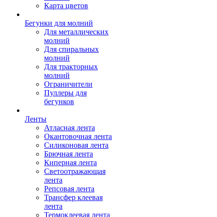
Карта цветов
Бегунки для молний
Для металлических
молний
Для спиральных
молний
Для тракторных
молний
Ограничители
Пуллеры для
бегунков
Ленты
Атласная лента
Окантовочная лента
Силиконовая лента
Брючная лента
Киперная лента
Светоотражающая
лента
Репсовая лента
Трансфер клеевая
лента
Термоклеевая лента