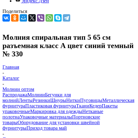
Яндекс.Дзен
Поделиться
Молния спиральная тип 5 65 см
разъемная класс А цвет синий темный
№ 330
Главная
-
Каталог
-
Молнии оптом
Распродажа
Молнии
Бегунки для
молний
Ленты
Резинки
Шнуры
Нитки
Пуговицы
Металлическая
фурнитура
Пластиковая фурнитура
Ткани
Кедер
Пакеты
упаковочные
Маркировка для одежды
Нетканые
полотна
Упаковочные материалы
Портновские
товары
Оборудование для установки швейной
фурнитуры
Приход товара май
-