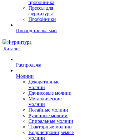
пробойника
Прессы для
фурнитуры
Пробойники
Приход товара май
Каталог
Распродажа
Молнии
Декоративные
молнии
Джинсовые молнии
Металлические
молнии
Потайные молнии
Рулонные молнии
Спиральные молнии
Тракторные молнии
Водонепроницаемые
молнии