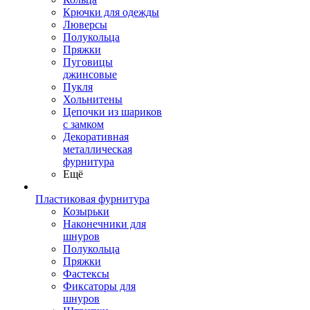
Крючки для одежды
Люверсы
Полукольца
Пряжки
Пуговицы
джинсовые
Пукля
Хольнитены
Цепочки из шариков
с замком
Декоративная
металлическая
фурнитура
Ещё
Пластиковая фурнитура
Козырьки
Наконечники для
шнуров
Полукольца
Пряжки
Фастексы
Фиксаторы для
шнуров