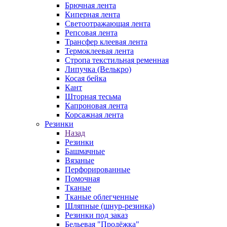
Брючная лента
Киперная лента
Светоотражающая лента
Репсовая лента
Трансфер клеевая лента
Термоклеевая лента
Стропа текстильная ременная
Липучка (Велькро)
Косая бейка
Кант
Шторная тесьма
Капроновая лента
Корсажная лента
Резинки
Назад
Резинки
Башмачные
Вязаные
Перфорированные
Помочная
Тканые
Тканые облегченные
Шляпные (шнур-резинка)
Резинки под заказ
Бельевая "Продёжка"