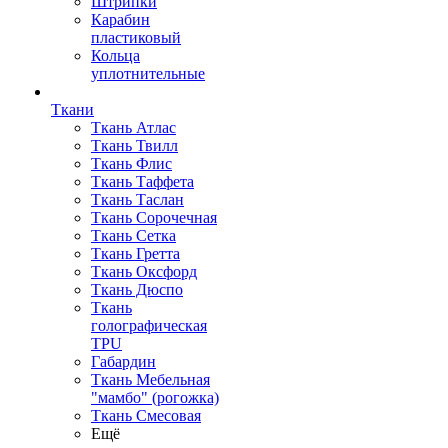
Штрипки
Карабин
пластиковый
Кольца
уплотнительные
Ткани
Ткань Атлас
Ткань Твилл
Ткань Флис
Ткань Таффета
Ткань Таслан
Ткань Сорочечная
Ткань Сетка
Ткань Гретта
Ткань Оксфорд
Ткань Дюспо
Ткань
голографическая
TPU
Габардин
Ткань Мебельная
"мамбо" (рогожка)
Ткань Смесовая
Ещё