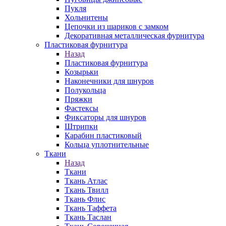
Пукля
Хольнитены
Цепочки из шариков с замком
Декоративная металлическая фурнитура
Пластиковая фурнитура
Назад
Пластиковая фурнитура
Козырьки
Наконечники для шнуров
Полукольца
Пряжки
Фастексы
Фиксаторы для шнуров
Штрипки
Карабин пластиковый
Кольца уплотнительные
Ткани
Назад
Ткани
Ткань Атлас
Ткань Твилл
Ткань Флис
Ткань Таффета
Ткань Таслан