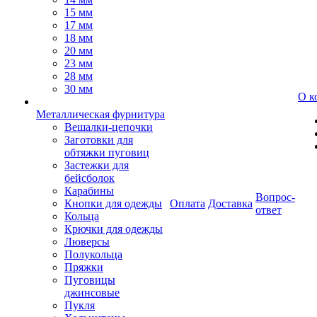
15 мм
17 мм
18 мм
20 мм
23 мм
28 мм
30 мм
О к
Металлическая фурнитура
Вешалки-цепочки
Заготовки для
обтяжки пуговиц
Застежки для
бейсболок
Карабины
Вопрос-
Кнопки для одежды
Оплата
Доставка
ответ
Кольца
Крючки для одежды
Люверсы
Полукольца
Пряжки
Пуговицы
джинсовые
Пукля