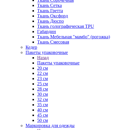
Ткань Сорочечная
Ткань Сетка
Ткань Гретта
Ткань Оксфорд
Ткань Дюспо
Ткань голографическая TPU
Габардин
Ткань Мебельная "мамбо" (рогожка)
Ткань Смесовая
Кедер
Пакеты упаковочные
Назад
Пакеты упаковочные
20 см
22 см
23 см
25 см
28 см
30 см
32 см
35 см
40 см
45 см
50 см
Маркировка для одежды