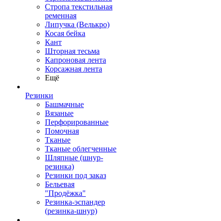
Стропа текстильная
ременная
Липучка (Велькро)
Косая бейка
Кант
Шторная тесьма
Капроновая лента
Корсажная лента
Ещё
Резинки
Башмачные
Вязаные
Перфорированные
Помочная
Тканые
Тканые облегченные
Шляпные (шнур-
резинка)
Резинки под заказ
Бельевая
"Продёжка"
Резинка-эспандер
(резинка-шнур)