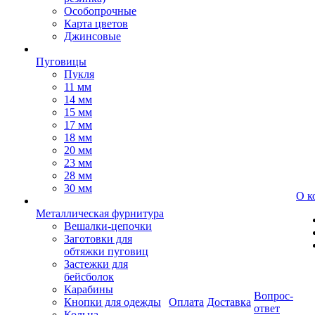
Особопрочные
Карта цветов
Джинсовые
Пуговицы
Пукля
11 мм
14 мм
15 мм
17 мм
18 мм
20 мм
23 мм
28 мм
30 мм
О к
Металлическая фурнитура
Вешалки-цепочки
Заготовки для
обтяжки пуговиц
Застежки для
бейсболок
Карабины
Вопрос-
Кнопки для одежды
Оплата
Доставка
ответ
Кольца