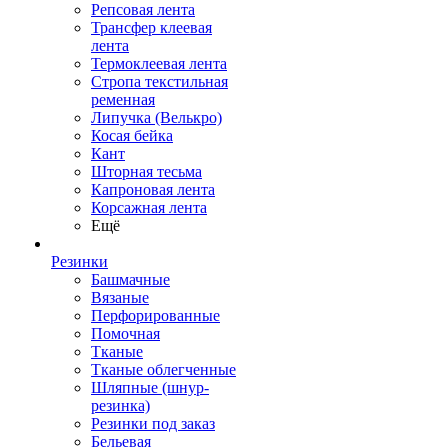
Репсовая лента
Трансфер клеевая
лента
Термоклеевая лента
Стропа текстильная
ременная
Липучка (Велькро)
Косая бейка
Кант
Шторная тесьма
Капроновая лента
Корсажная лента
Ещё
Резинки
Башмачные
Вязаные
Перфорированные
Помочная
Тканые
Тканые облегченные
Шляпные (шнур-
резинка)
Резинки под заказ
Бельевая