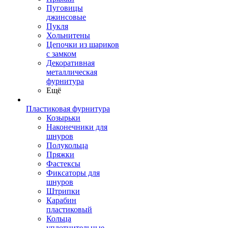
Пуговицы
джинсовые
Пукля
Хольнитены
Цепочки из шариков
с замком
Декоративная
металлическая
фурнитура
Ещё
Пластиковая фурнитура
Козырьки
Наконечники для
шнуров
Полукольца
Пряжки
Фастексы
Фиксаторы для
шнуров
Штрипки
Карабин
пластиковый
Кольца
уплотнительные