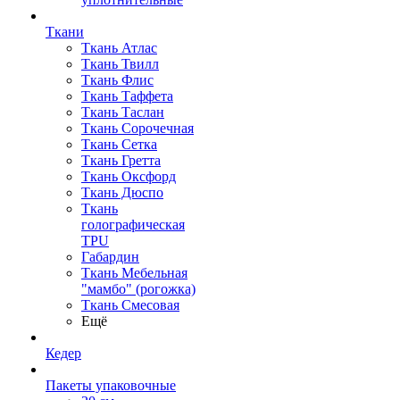
Ткани
Ткань Атлас
Ткань Твилл
Ткань Флис
Ткань Таффета
Ткань Таслан
Ткань Сорочечная
Ткань Сетка
Ткань Гретта
Ткань Оксфорд
Ткань Дюспо
Ткань
голографическая
TPU
Габардин
Ткань Мебельная
"мамбо" (рогожка)
Ткань Смесовая
Ещё
Кедер
Пакеты упаковочные