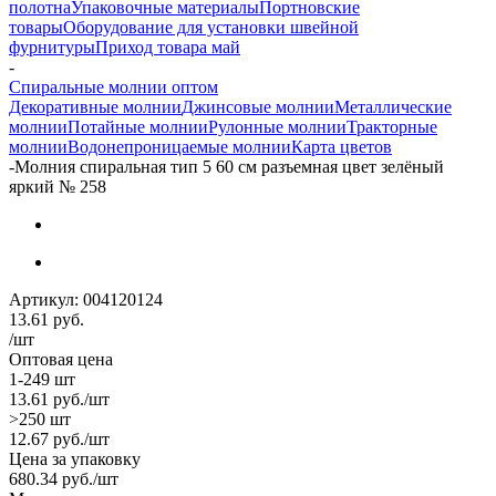
полотна
Упаковочные материалы
Портновские
товары
Оборудование для установки швейной
фурнитуры
Приход товара май
-
Спиральные молнии оптом
Декоративные молнии
Джинсовые молнии
Металлические
молнии
Потайные молнии
Рулонные молнии
Тракторные
молнии
Водонепроницаемые молнии
Карта цветов
-
Молния спиральная тип 5 60 см разъемная цвет зелёный
яркий № 258
Артикул:
004120124
13.61
руб.
/шт
Оптовая цена
1-249 шт
13.61
руб.
/шт
>250 шт
12.67
руб.
/шт
Цена за упаковку
680.34
руб.
/шт