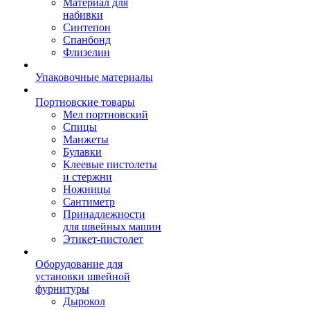
Материал для
набивки
Синтепон
Спанбонд
Флизелин
Упаковочные материалы
Портновские товары
Мел портновский
Спицы
Манжеты
Булавки
Клеевые пистолеты
и стержни
Ножницы
Сантиметр
Принадлежности
для швейных машин
Этикет-пистолет
Оборудование для
установки швейной
фурнитуры
Дырокол