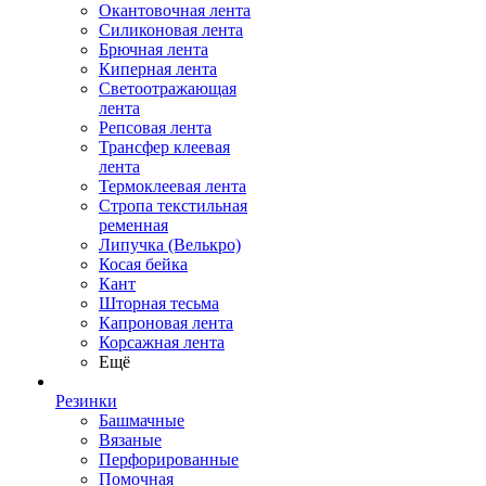
Окантовочная лента
Силиконовая лента
Брючная лента
Киперная лента
Светоотражающая
лента
Репсовая лента
Трансфер клеевая
лента
Термоклеевая лента
Стропа текстильная
ременная
Липучка (Велькро)
Косая бейка
Кант
Шторная тесьма
Капроновая лента
Корсажная лента
Ещё
Резинки
Башмачные
Вязаные
Перфорированные
Помочная