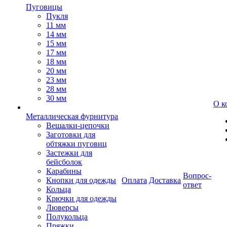
Пуговицы
Пукля
11 мм
14 мм
15 мм
17 мм
18 мм
20 мм
23 мм
28 мм
30 мм
О к
Металлическая фурнитура
Вешалки-цепочки
Заготовки для
обтяжки пуговиц
Застежки для
бейсболок
Карабины
Вопрос-
Кнопки для одежды
Оплата
Доставка
ответ
Кольца
Крючки для одежды
Люверсы
Полукольца
Пряжки