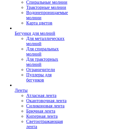
Спиральные молнии
Тракторные молнии
Водонепроницаемые
молнии
Карта цветов
Бегунки для молний
Для металлических
молний
Для спиральных
молний
Для тракторных
молний
Ограничители
Пуллеры для
бегунков
Ленты
Атласная лента
Окантовочная лента
Силиконовая лента
Брючная лента
Киперная лента
Светоотражающая
лента