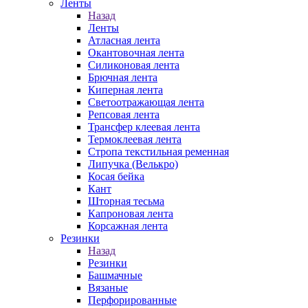
Ленты
Назад
Ленты
Атласная лента
Окантовочная лента
Силиконовая лента
Брючная лента
Киперная лента
Светоотражающая лента
Репсовая лента
Трансфер клеевая лента
Термоклеевая лента
Стропа текстильная ременная
Липучка (Велькро)
Косая бейка
Кант
Шторная тесьма
Капроновая лента
Корсажная лента
Резинки
Назад
Резинки
Башмачные
Вязаные
Перфорированные