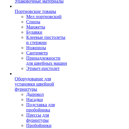
Упаковочные материалы
Портновские товары
Мел портновский
Спицы
Манжеты
Булавки
Клеевые пистолеты
и стержни
Ножницы
Сантиметр
Принадлежности
для швейных машин
Этикет-пистолет
Оборудование для
установки швейной
фурнитуры
Дырокол
Насадки
Подставка для
пробойника
Прессы для
фурнитуры
Пробойники