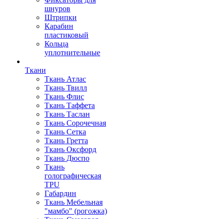
шнуров
Штрипки
Карабин
пластиковый
Кольца
уплотнительные
Ткани
Ткань Атлас
Ткань Твилл
Ткань Флис
Ткань Таффета
Ткань Таслан
Ткань Сорочечная
Ткань Сетка
Ткань Гретта
Ткань Оксфорд
Ткань Дюспо
Ткань
голографическая
TPU
Габардин
Ткань Мебельная
"мамбо" (рогожка)