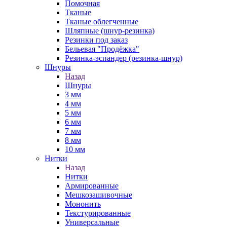
Помочная
Тканые
Тканые облегченные
Шляпные (шнур-резинка)
Резинки под заказ
Бельевая "Продёжка"
Резинка-эспандер (резинка-шнур)
Шнуры
Назад
Шнуры
3 мм
4 мм
5 мм
6 мм
7 мм
8 мм
10 мм
Нитки
Назад
Нитки
Армированные
Мешкозашивочные
Мононить
Текстурированные
Универсальные