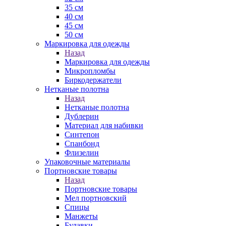
35 см
40 см
45 см
50 см
Маркировка для одежды
Назад
Маркировка для одежды
Микропломбы
Биркодержатели
Нетканые полотна
Назад
Нетканые полотна
Дублерин
Материал для набивки
Синтепон
Спанбонд
Флизелин
Упаковочные материалы
Портновские товары
Назад
Портновские товары
Мел портновский
Спицы
Манжеты
Булавки