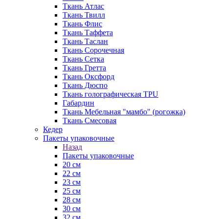
Ткань Атлас
Ткань Твилл
Ткань Флис
Ткань Таффета
Ткань Таслан
Ткань Сорочечная
Ткань Сетка
Ткань Гретта
Ткань Оксфорд
Ткань Дюспо
Ткань голографическая TPU
Габардин
Ткань Мебельная "мамбо" (рогожка)
Ткань Смесовая
Кедер
Пакеты упаковочные
Назад
Пакеты упаковочные
20 см
22 см
23 см
25 см
28 см
30 см
32 см