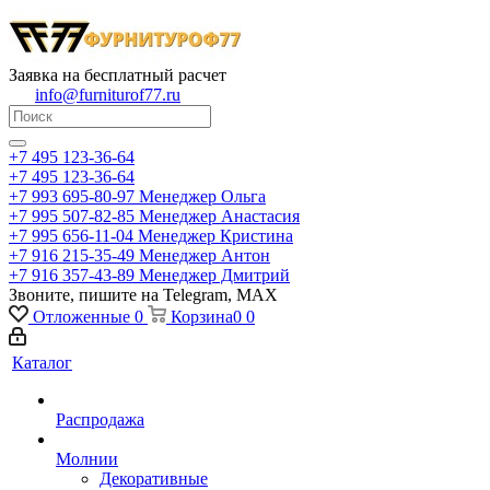
Заявка на бесплатный расчет
info@furniturof77.ru
+7 495 123-36-64
+7 495 123-36-64
+7 993 695-80-97
Менеджер Ольга
+7 995 507-82-85
Менеджер Анастасия
+7 995 656-11-04
Менеджер Кристина
+7 916 215-35-49
Менеджер Антон
+7 916 357-43-89
Менеджер Дмитрий
Звоните, пишите на Telegram, MAX
Отложенные
0
Корзина
0
0
Каталог
Распродажа
Молнии
Декоративные