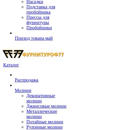
Насадки
Подставка для
пробойника
Прессы для
фурнитуры
Пробойники
Приход товара май
Каталог
Распродажа
Молнии
Декоративные
молнии
Джинсовые молнии
Металлические
молнии
Потайные молнии
Рулонные молнии