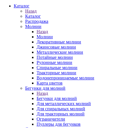
Каталог
Назад
Каталог
Распродажа
Молнии
Назад
Молнии
Декоративные молнии
Джинсовые молнии
Металлические молнии
Потайные молнии
Рулонные молнии
Спиральные молнии
Тракторные молнии
Водонепроницаемые молнии
Карта цветов
Бегунки для молний
Назад
Бегунки для молний
Для металлических молний
Для спиральных молний
Для тракторных молний
Ограничители
Пуллеры для бегунков