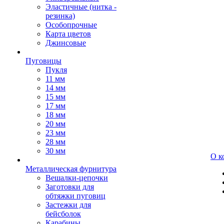
Эластичные (нитка -
резинка)
Особопрочные
Карта цветов
Джинсовые
Пуговицы
Пукля
11 мм
14 мм
15 мм
17 мм
18 мм
20 мм
23 мм
28 мм
30 мм
О к
Металлическая фурнитура
Вешалки-цепочки
Заготовки для
обтяжки пуговиц
Застежки для
бейсболок
Карабины