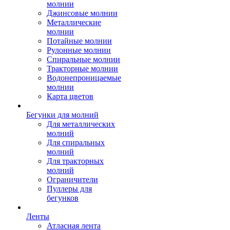
молнии
Джинсовые молнии
Металлические
молнии
Потайные молнии
Рулонные молнии
Спиральные молнии
Тракторные молнии
Водонепроницаемые
молнии
Карта цветов
Бегунки для молний
Для металлических
молний
Для спиральных
молний
Для тракторных
молний
Ограничители
Пуллеры для
бегунков
Ленты
Атласная лента