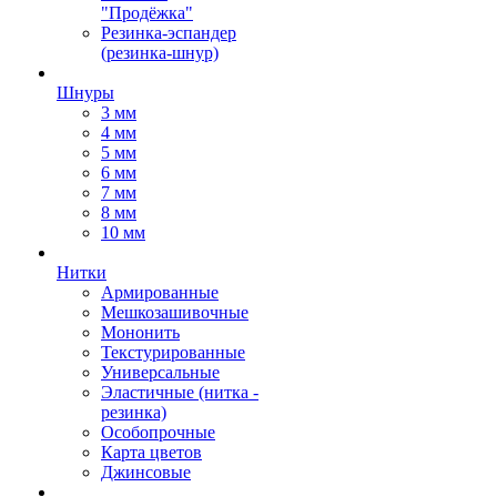
"Продёжка"
Резинка-эспандер
(резинка-шнур)
Шнуры
3 мм
4 мм
5 мм
6 мм
7 мм
8 мм
10 мм
Нитки
Армированные
Мешкозашивочные
Мононить
Текстурированные
Универсальные
Эластичные (нитка -
резинка)
Особопрочные
Карта цветов
Джинсовые