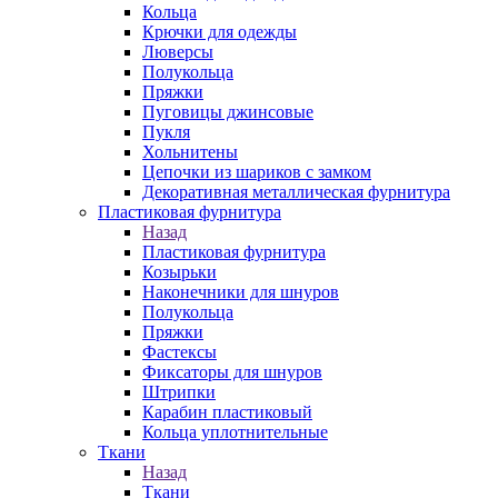
Кольца
Крючки для одежды
Люверсы
Полукольца
Пряжки
Пуговицы джинсовые
Пукля
Хольнитены
Цепочки из шариков с замком
Декоративная металлическая фурнитура
Пластиковая фурнитура
Назад
Пластиковая фурнитура
Козырьки
Наконечники для шнуров
Полукольца
Пряжки
Фастексы
Фиксаторы для шнуров
Штрипки
Карабин пластиковый
Кольца уплотнительные
Ткани
Назад
Ткани