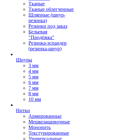
Тканые
Тканые облегченные
Шляпные (шнур-
резинка)
Резинки под заказ
Бельевая
"Продёжка"
Резинка-эспандер
(резинка-шнур)
Шнуры
3 мм
4 мм
5 мм
6 мм
7 мм
8 мм
10 мм
Нитки
Армированные
Мешкозашивочные
Мононить
Текстурированные
Универсальные