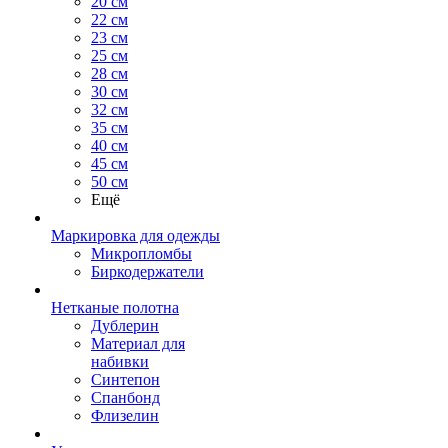
20 см
22 см
23 см
25 см
28 см
30 см
32 см
35 см
40 см
45 см
50 см
Ещё
Маркировка для одежды
Микропломбы
Биркодержатели
Нетканые полотна
Дублерин
Материал для
набивки
Синтепон
Спанбонд
Флизелин