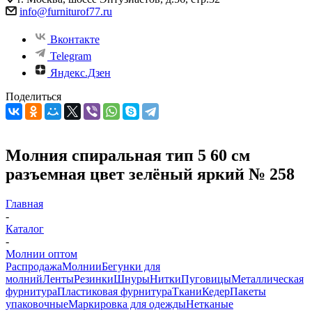
info@furniturof77.ru
Вконтакте
Telegram
Яндекс.Дзен
Поделиться
Молния спиральная тип 5 60 см
разъемная цвет зелёный яркий № 258
Главная
-
Каталог
-
Молнии оптом
Распродажа
Молнии
Бегунки для
молний
Ленты
Резинки
Шнуры
Нитки
Пуговицы
Металлическая
фурнитура
Пластиковая фурнитура
Ткани
Кедер
Пакеты
упаковочные
Маркировка для одежды
Нетканые