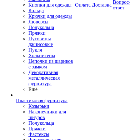
Вопрос-
Кнопки для одежды
Оплата
Доставка
ответ
Кольца
Крючки для одежды
Люверсы
Полукольца
Пряжки
Пуговицы
джинсовые
Пукля
Хольнитены
Цепочки из шариков
с замком
Декоративная
металлическая
фурнитура
Ещё
Пластиковая фурнитура
Козырьки
Наконечники для
шнуров
Полукольца
Пряжки
Фастексы
Фиксаторы для