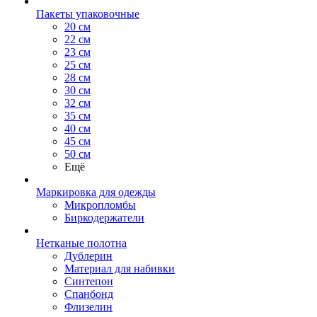
Пакеты упаковочные
20 см
22 см
23 см
25 см
28 см
30 см
32 см
35 см
40 см
45 см
50 см
Ещё
Маркировка для одежды
Микропломбы
Биркодержатели
Нетканые полотна
Дублерин
Материал для набивки
Синтепон
Спанбонд
Флизелин