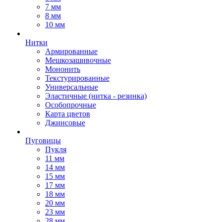
7 мм
8 мм
10 мм
Нитки
Армированные
Мешкозашивочные
Мононить
Текстурированные
Универсальные
Эластичные (нитка - резинка)
Особопрочные
Карта цветов
Джинсовые
Пуговицы
Пукля
11 мм
14 мм
15 мм
17 мм
18 мм
20 мм
23 мм
28 мм