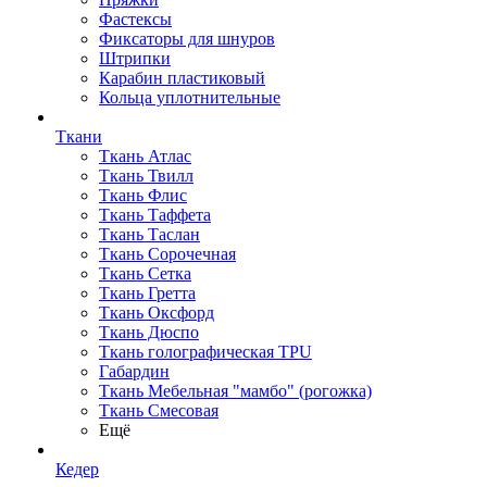
Фастексы
Фиксаторы для шнуров
Штрипки
Карабин пластиковый
Кольца уплотнительные
Ткани
Ткань Атлас
Ткань Твилл
Ткань Флис
Ткань Таффета
Ткань Таслан
Ткань Сорочечная
Ткань Сетка
Ткань Гретта
Ткань Оксфорд
Ткань Дюспо
Ткань голографическая TPU
Габардин
Ткань Мебельная "мамбо" (рогожка)
Ткань Смесовая
Ещё
Кедер