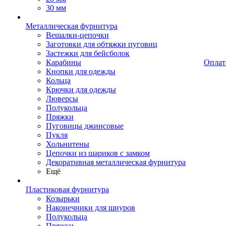
30 мм
Металлическая фурнитура
Вешалки-цепочки
Заготовки для обтяжки пуговиц
Застежки для бейсболок
Карабины
Оплат
Кнопки для одежды
Кольца
Крючки для одежды
Люверсы
Полукольца
Пряжки
Пуговицы джинсовые
Пукля
Хольнитены
Цепочки из шариков с замком
Декоративная металлическая фурнитура
Ещё
Пластиковая фурнитура
Козырьки
Наконечники для шнуров
Полукольца
Пряжки