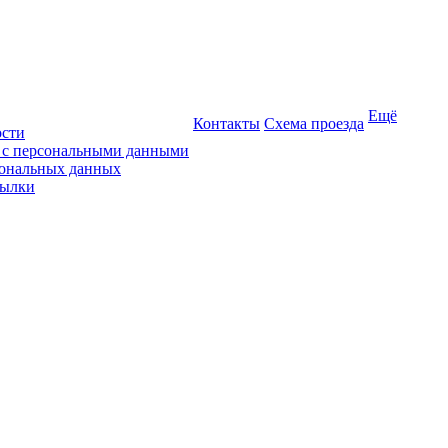
Ещё
Контакты
Схема проезда
ости
ы с персональными данными
сональных данных
сылки