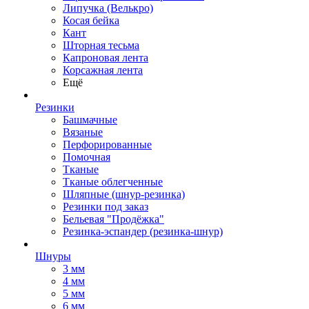
Липучка (Велькро)
Косая бейка
Кант
Шторная тесьма
Капроновая лента
Корсажная лента
Ещё
Резинки
Башмачные
Вязаные
Перфорированные
Помочная
Тканые
Тканые облегченные
Шляпные (шнур-резинка)
Резинки под заказ
Бельевая "Продёжка"
Резинка-эспандер (резинка-шнур)
Шнуры
3 мм
4 мм
5 мм
6 мм