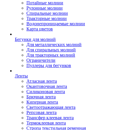
Потайные молнии
Рулонные молнии
Спиральные молнии
Тракторные молнии
Водонепроницаемые молнии
Карта цветов
Бегунки для молний
Для металлических молний
Для спиральных молний
Для тракторных молний
Ограничители
Пуллеры для бегунков
Ленты
Атласная лента
Окантовочная лента
Силиконовая лента
Брючная лента
Киперная лента
Светоотражающая лента
Репсовая лента
Трансфер клеевая лента
Термоклеевая лента
Стропа текстильная ременная