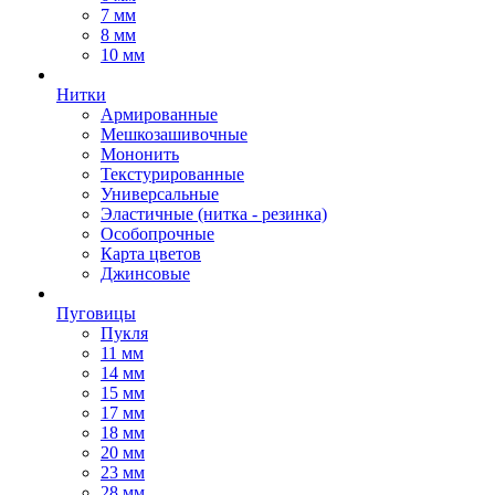
7 мм
8 мм
10 мм
Нитки
Армированные
Мешкозашивочные
Мононить
Текстурированные
Универсальные
Эластичные (нитка - резинка)
Особопрочные
Карта цветов
Джинсовые
Пуговицы
Пукля
11 мм
14 мм
15 мм
17 мм
18 мм
20 мм
23 мм
28 мм