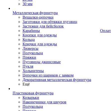
30 мм
Металлическая фурнитура
Вешалки-цепочки
Заготовки для обтяжки пуговиц
Застежки для бейсболок
Карабины
Оплат
Кнопки для одежды
Кольца
Крючки для одежды
Люверсы
Полукольца
Пряжки
Пуговицы джинсовые
Пукля
Хольнитены
Цепочки из шариков с замком
Декоративная металлическая фурнитура
Ещё
Пластиковая фурнитура
Козырьки
Наконечники для шнуров
Полукольца
Пряжки