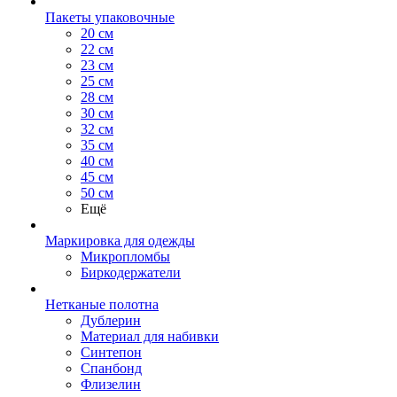
Пакеты упаковочные
20 см
22 см
23 см
25 см
28 см
30 см
32 см
35 см
40 см
45 см
50 см
Ещё
Маркировка для одежды
Микропломбы
Биркодержатели
Нетканые полотна
Дублерин
Материал для набивки
Синтепон
Спанбонд
Флизелин