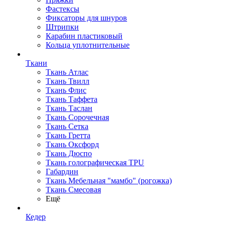
Фастексы
Фиксаторы для шнуров
Штрипки
Карабин пластиковый
Кольца уплотнительные
Ткани
Ткань Атлас
Ткань Твилл
Ткань Флис
Ткань Таффета
Ткань Таслан
Ткань Сорочечная
Ткань Сетка
Ткань Гретта
Ткань Оксфорд
Ткань Дюспо
Ткань голографическая TPU
Габардин
Ткань Мебельная "мамбо" (рогожка)
Ткань Смесовая
Ещё
Кедер