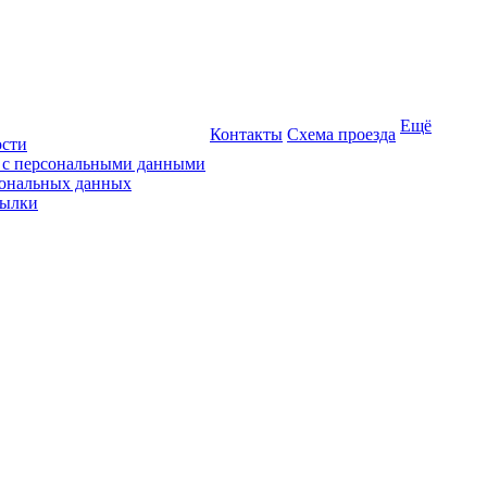
Ещё
Контакты
Схема проезда
ости
ы с персональными данными
сональных данных
сылки