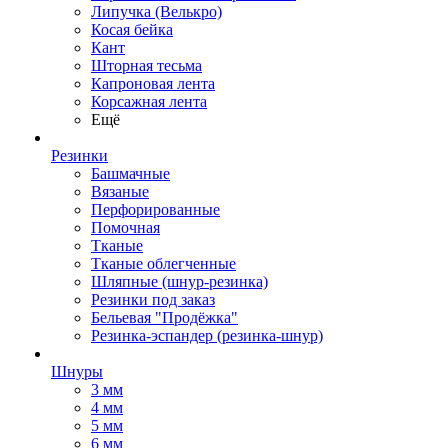
Липучка (Велькро)
Косая бейка
Кант
Шторная тесьма
Капроновая лента
Корсажная лента
Ещё
Резинки
Башмачные
Вязаные
Перфорированные
Помочная
Тканые
Тканые облегченные
Шляпные (шнур-резинка)
Резинки под заказ
Бельевая "Продёжка"
Резинка-эспандер (резинка-шнур)
Шнуры
3 мм
4 мм
5 мм
6 мм