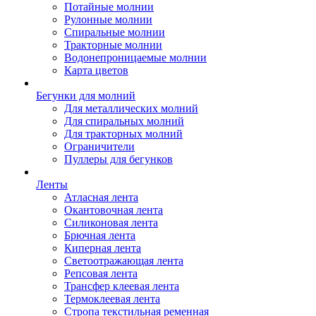
Потайные молнии
Рулонные молнии
Спиральные молнии
Тракторные молнии
Водонепроницаемые молнии
Карта цветов
Бегунки для молний
Для металлических молний
Для спиральных молний
Для тракторных молний
Ограничители
Пуллеры для бегунков
Ленты
Атласная лента
Окантовочная лента
Силиконовая лента
Брючная лента
Киперная лента
Светоотражающая лента
Репсовая лента
Трансфер клеевая лента
Термоклеевая лента
Стропа текстильная ременная