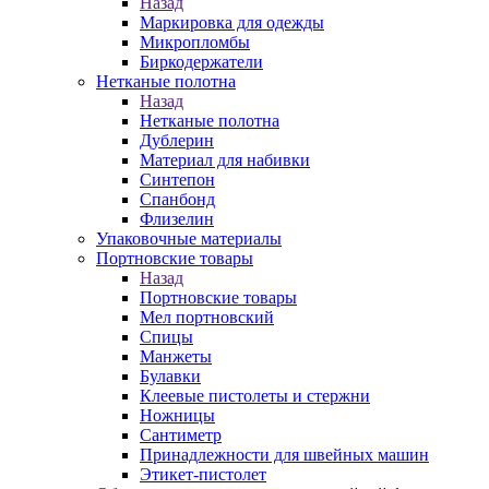
Назад
Маркировка для одежды
Микропломбы
Биркодержатели
Нетканые полотна
Назад
Нетканые полотна
Дублерин
Материал для набивки
Синтепон
Спанбонд
Флизелин
Упаковочные материалы
Портновские товары
Назад
Портновские товары
Мел портновский
Спицы
Манжеты
Булавки
Клеевые пистолеты и стержни
Ножницы
Сантиметр
Принадлежности для швейных машин
Этикет-пистолет