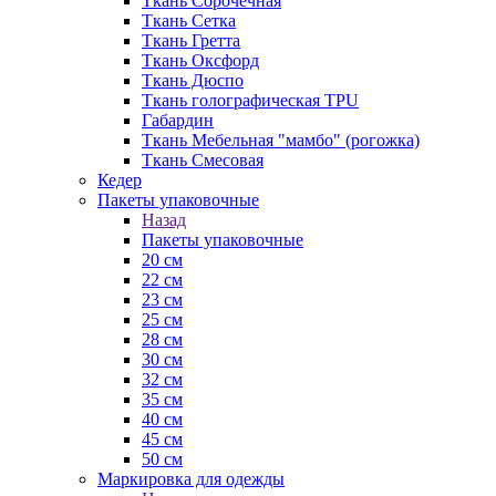
Ткань Сорочечная
Ткань Сетка
Ткань Гретта
Ткань Оксфорд
Ткань Дюспо
Ткань голографическая TPU
Габардин
Ткань Мебельная "мамбо" (рогожка)
Ткань Смесовая
Кедер
Пакеты упаковочные
Назад
Пакеты упаковочные
20 см
22 см
23 см
25 см
28 см
30 см
32 см
35 см
40 см
45 см
50 см
Маркировка для одежды