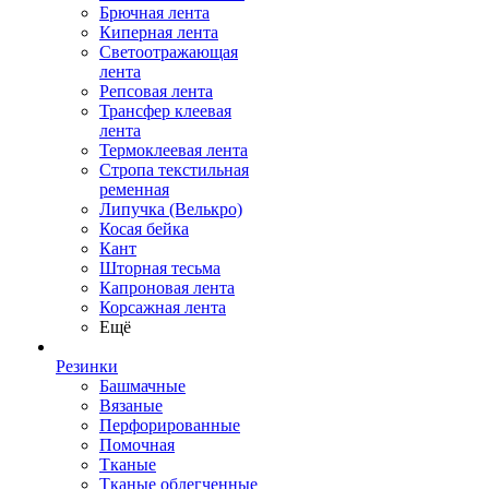
Брючная лента
Киперная лента
Светоотражающая
лента
Репсовая лента
Трансфер клеевая
лента
Термоклеевая лента
Стропа текстильная
ременная
Липучка (Велькро)
Косая бейка
Кант
Шторная тесьма
Капроновая лента
Корсажная лента
Ещё
Резинки
Башмачные
Вязаные
Перфорированные
Помочная
Тканые
Тканые облегченные