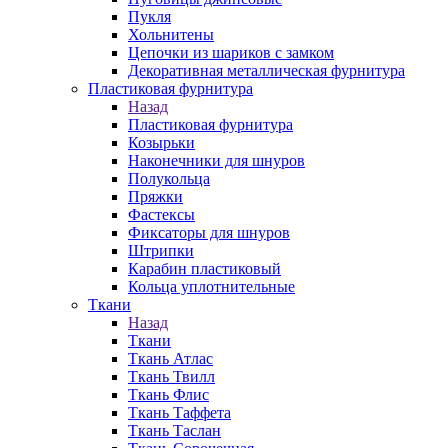
Пукля
Хольнитены
Цепочки из шариков с замком
Декоративная металлическая фурнитура
Пластиковая фурнитура
Назад
Пластиковая фурнитура
Козырьки
Наконечники для шнуров
Полукольца
Пряжки
Фастексы
Фиксаторы для шнуров
Штрипки
Карабин пластиковый
Кольца уплотнительные
Ткани
Назад
Ткани
Ткань Атлас
Ткань Твилл
Ткань Флис
Ткань Таффета
Ткань Таслан