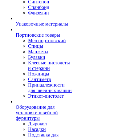
Синтепон
Спанбонд
Флизелин
Упаковочные материалы
Портновские товары
Мел портновский
Спицы
Манжеты
Булавки
Клеевые пистолеты
и стержни
Ножницы
Сантиметр
Принадлежности
для швейных машин
Этикет-пистолет
Оборудование для
установки швейной
фурнитуры
Дырокол
Насадки
Подставка для