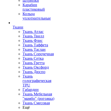
Штрипки
Карабин
пластиковый
Кольца
уплотнительные
Ткани
Ткань Атлас
Ткань Твилл
Ткань Флис
Ткань Таффета
Ткань Таслан
Ткань Сорочечная
Ткань Сетка
Ткань Гретта
Ткань Оксфорд
Ткань Дюспо
Ткань
голографическая
TPU
Габардин
Ткань Мебельная
"мамбо" (рогожка)
Ткань Смесовая
Ещё