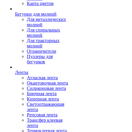
Карта цветов
Бегунки для молний
Для металлических
молний
Для спиральных
молний
Для тракторных
молний
Ограничители
Пуллеры для
бегунков
Ленты
Атласная лента
Окантовочная лента
Силиконовая лента
Брючная лента
Киперная лента
Светоотражающая
лента
Репсовая лента
Трансфер клеевая
лента
Термоклеевая лента