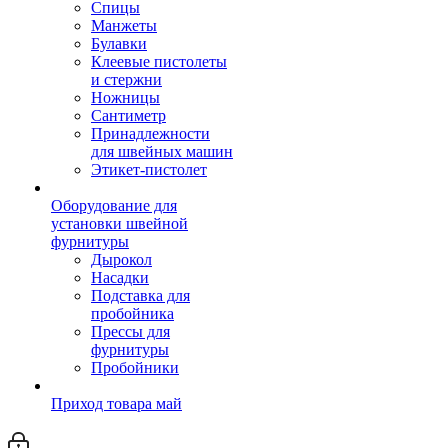
Спицы
Манжеты
Булавки
Клеевые пистолеты
и стержни
Ножницы
Сантиметр
Принадлежности
для швейных машин
Этикет-пистолет
Оборудование для
установки швейной
фурнитуры
Дырокол
Насадки
Подставка для
пробойника
Прессы для
фурнитуры
Пробойники
Приход товара май