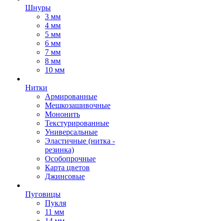
Шнуры
3 мм
4 мм
5 мм
6 мм
7 мм
8 мм
10 мм
Нитки
Армированные
Мешкозашивочные
Мононить
Текстурированные
Универсальные
Эластичные (нитка -
резинка)
Особопрочные
Карта цветов
Джинсовые
Пуговицы
Пукля
11 мм
14 мм