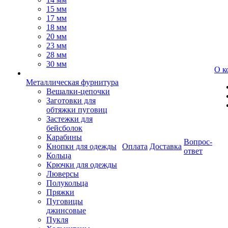
15 мм
17 мм
18 мм
20 мм
23 мм
28 мм
30 мм
О к
Металлическая фурнитура
Вешалки-цепочки
Заготовки для
обтяжки пуговиц
Застежки для
бейсболок
Карабины
Вопрос-
Кнопки для одежды
Оплата
Доставка
ответ
Кольца
Крючки для одежды
Люверсы
Полукольца
Пряжки
Пуговицы
джинсовые
Пукля