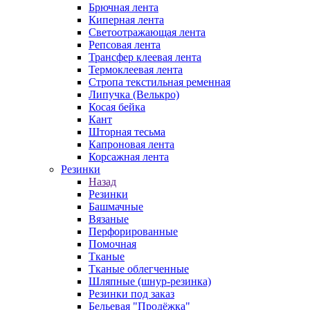
Брючная лента
Киперная лента
Светоотражающая лента
Репсовая лента
Трансфер клеевая лента
Термоклеевая лента
Стропа текстильная ременная
Липучка (Велькро)
Косая бейка
Кант
Шторная тесьма
Капроновая лента
Корсажная лента
Резинки
Назад
Резинки
Башмачные
Вязаные
Перфорированные
Помочная
Тканые
Тканые облегченные
Шляпные (шнур-резинка)
Резинки под заказ
Бельевая "Продёжка"