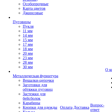
Особопрочные
Карта цветов
Джинсовые
Пуговицы
Пукля
11 мм
14 мм
15 мм
17 мм
18 мм
20 мм
23 мм
28 мм
30 мм
О к
Металлическая фурнитура
Вешалки-цепочки
Заготовки для
обтяжки пуговиц
Застежки для
бейсболок
Карабины
Вопрос-
Кнопки для одежды
Оплата
Доставка
ответ
Кольца