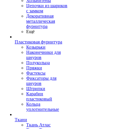
Хольнитены
Цепочки из шариков
с замком
Декоративная
металлическая
фурнитура
Ещё
Пластиковая фурнитура
Козырьки
Наконечники для
шнуров
Полукольца
Пряжки
Фастексы
Фиксаторы для
шнуров
Штрипки
Карабин
пластиковый
Кольца
уплотнительные
Ткани
Ткань Атлас