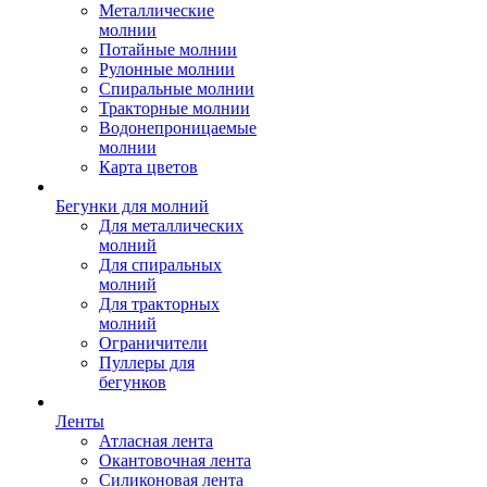
Металлические
молнии
Потайные молнии
Рулонные молнии
Спиральные молнии
Тракторные молнии
Водонепроницаемые
молнии
Карта цветов
Бегунки для молний
Для металлических
молний
Для спиральных
молний
Для тракторных
молний
Ограничители
Пуллеры для
бегунков
Ленты
Атласная лента
Окантовочная лента
Силиконовая лента