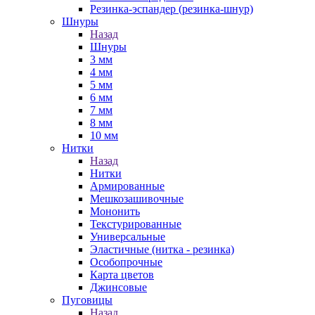
Резинка-эспандер (резинка-шнур)
Шнуры
Назад
Шнуры
3 мм
4 мм
5 мм
6 мм
7 мм
8 мм
10 мм
Нитки
Назад
Нитки
Армированные
Мешкозашивочные
Мононить
Текстурированные
Универсальные
Эластичные (нитка - резинка)
Особопрочные
Карта цветов
Джинсовые
Пуговицы
Назад