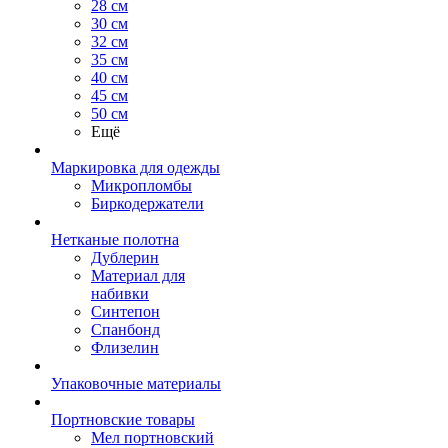
28 см
30 см
32 см
35 см
40 см
45 см
50 см
Ещё
Маркировка для одежды
Микропломбы
Биркодержатели
Нетканые полотна
Дублерин
Материал для
набивки
Синтепон
Спанбонд
Флизелин
Упаковочные материалы
Портновские товары
Мел портновский