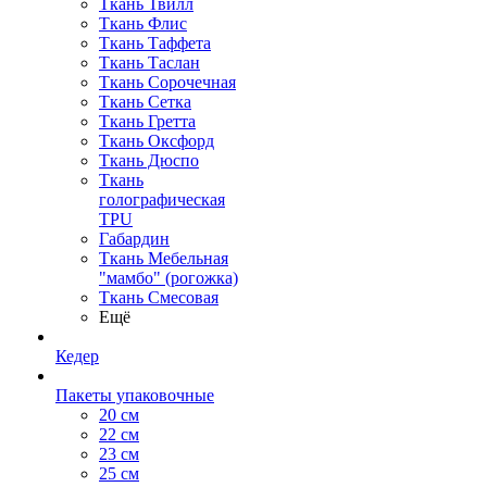
Ткань Твилл
Ткань Флис
Ткань Таффета
Ткань Таслан
Ткань Сорочечная
Ткань Сетка
Ткань Гретта
Ткань Оксфорд
Ткань Дюспо
Ткань
голографическая
TPU
Габардин
Ткань Мебельная
"мамбо" (рогожка)
Ткань Смесовая
Ещё
Кедер
Пакеты упаковочные
20 см
22 см
23 см
25 см