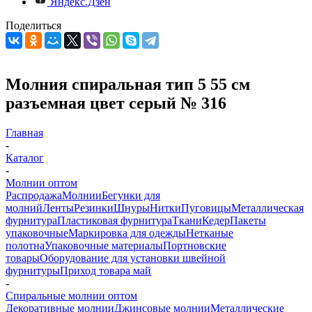
Яндекс.Дзен
Поделиться
Молния спиральная тип 5 55 см
разъемная цвет серый № 316
Главная
-
Каталог
-
Молнии оптом
Распродажа
Молнии
Бегунки для
молний
Ленты
Резинки
Шнуры
Нитки
Пуговицы
Металлическая
фурнитура
Пластиковая фурнитура
Ткани
Кедер
Пакеты
упаковочные
Маркировка для одежды
Нетканые
полотна
Упаковочные материалы
Портновские
товары
Оборудование для установки швейной
фурнитуры
Приход товара май
-
Спиральные молнии оптом
Декоративные молнии
Джинсовые молнии
Металлические