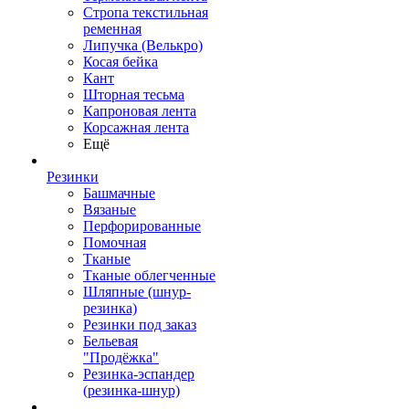
Стропа текстильная
ременная
Липучка (Велькро)
Косая бейка
Кант
Шторная тесьма
Капроновая лента
Корсажная лента
Ещё
Резинки
Башмачные
Вязаные
Перфорированные
Помочная
Тканые
Тканые облегченные
Шляпные (шнур-
резинка)
Резинки под заказ
Бельевая
"Продёжка"
Резинка-эспандер
(резинка-шнур)