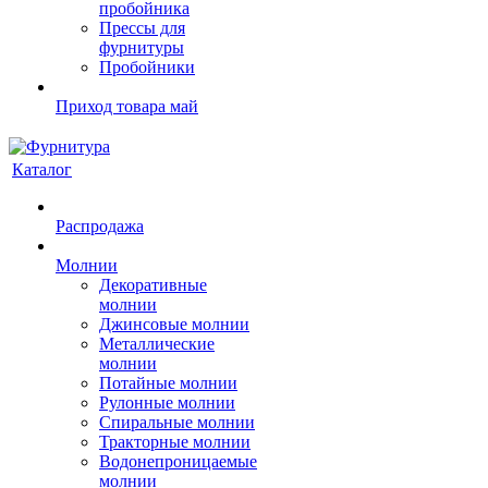
пробойника
Прессы для
фурнитуры
Пробойники
Приход товара май
Каталог
Распродажа
Молнии
Декоративные
молнии
Джинсовые молнии
Металлические
молнии
Потайные молнии
Рулонные молнии
Спиральные молнии
Тракторные молнии
Водонепроницаемые
молнии