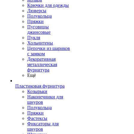
Крючки для одежды
Люверсы
Полукольца
Пряжки
Пуговицы
джинсовые
Пукля
Хольнитены
Цепочки из шариков
с замком
Декоративная
металлическая
фурнитура
Ещё
Пластиковая фурнитура
Козырьки
Наконечники для
шнуров
Полукольца
Пряжки
Фастексы
Фиксаторы для
шнуров