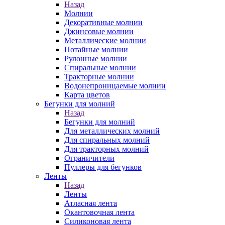
Назад
Молнии
Декоративные молнии
Джинсовые молнии
Металлические молнии
Потайные молнии
Рулонные молнии
Спиральные молнии
Тракторные молнии
Водонепроницаемые молнии
Карта цветов
Бегунки для молний
Назад
Бегунки для молний
Для металлических молний
Для спиральных молний
Для тракторных молний
Ограничители
Пуллеры для бегунков
Ленты
Назад
Ленты
Атласная лента
Окантовочная лента
Силиконовая лента