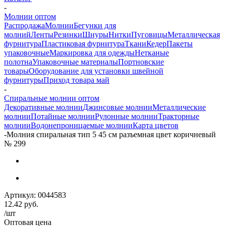
-
Молнии оптом
Распродажа
Молнии
Бегунки для
молний
Ленты
Резинки
Шнуры
Нитки
Пуговицы
Металлическая
фурнитура
Пластиковая фурнитура
Ткани
Кедер
Пакеты
упаковочные
Маркировка для одежды
Нетканые
полотна
Упаковочные материалы
Портновские
товары
Оборудование для установки швейной
фурнитуры
Приход товара май
-
Спиральные молнии оптом
Декоративные молнии
Джинсовые молнии
Металлические
молнии
Потайные молнии
Рулонные молнии
Тракторные
молнии
Водонепроницаемые молнии
Карта цветов
-
Молния спиральная тип 5 45 см разъемная цвет коричневый
№ 299
Артикул:
0044583
12.42
руб.
/шт
Оптовая цена