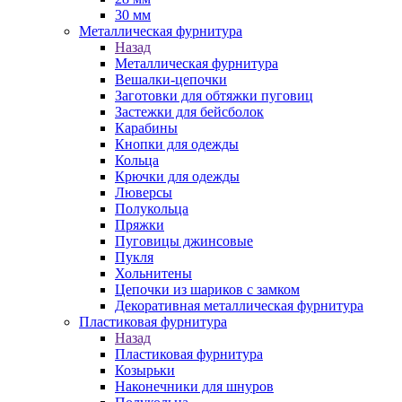
30 мм
Металлическая фурнитура
Назад
Металлическая фурнитура
Вешалки-цепочки
Заготовки для обтяжки пуговиц
Застежки для бейсболок
Карабины
Кнопки для одежды
Кольца
Крючки для одежды
Люверсы
Полукольца
Пряжки
Пуговицы джинсовые
Пукля
Хольнитены
Цепочки из шариков с замком
Декоративная металлическая фурнитура
Пластиковая фурнитура
Назад
Пластиковая фурнитура
Козырьки
Наконечники для шнуров