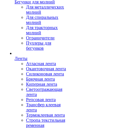
Бегунки для молний
Для металлических
молний
Для спиральных
молний
Для тракторных
молний
Ограничители
Пуллеры для
бегунков
Ленты
Атласная лента
Окантовочная лента
Силиконовая лента
Брючная лента
Киперная лента
Светоотражающая
лента
Репсовая лента
Трансфер клеевая
лента
Термоклеевая лента
Стропа текстильная
ременная