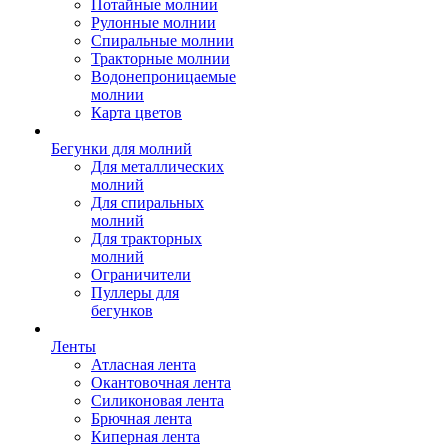
Потайные молнии
Рулонные молнии
Спиральные молнии
Тракторные молнии
Водонепроницаемые
молнии
Карта цветов
Бегунки для молний
Для металлических
молний
Для спиральных
молний
Для тракторных
молний
Ограничители
Пуллеры для
бегунков
Ленты
Атласная лента
Окантовочная лента
Силиконовая лента
Брючная лента
Киперная лента