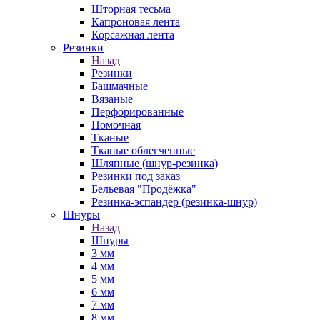
Шторная тесьма
Капроновая лента
Корсажная лента
Резинки
Назад
Резинки
Башмачные
Вязаные
Перфорированные
Помочная
Тканые
Тканые облегченные
Шляпные (шнур-резинка)
Резинки под заказ
Бельевая "Продёжка"
Резинка-эспандер (резинка-шнур)
Шнуры
Назад
Шнуры
3 мм
4 мм
5 мм
6 мм
7 мм
8 мм