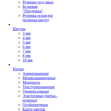
Резинки под заказ
Бельевая
"Продёжка"
Резинка-эспандер
(резинка-шнур)
Шнуры
3 мм
4 мм
5 мм
6 мм
7 мм
8 мм
10 мм
Нитки
Армированные
Мешкозашивочные
Мононить
Текстурированные
Универсальные
Эластичные (нитка -
резинка)
Особопрочные
Карта цветов