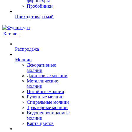
фурнитуры
Пробойники
Приход товара май
Каталог
Распродажа
Молнии
Декоративные
молнии
Джинсовые молнии
Металлические
молнии
Потайные молнии
Рулонные молнии
Спиральные молнии
Тракторные молнии
Водонепроницаемые
молнии
Карта цветов