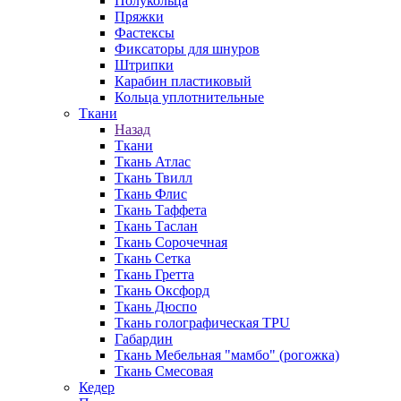
Полукольца
Пряжки
Фастексы
Фиксаторы для шнуров
Штрипки
Карабин пластиковый
Кольца уплотнительные
Ткани
Назад
Ткани
Ткань Атлас
Ткань Твилл
Ткань Флис
Ткань Таффета
Ткань Таслан
Ткань Сорочечная
Ткань Сетка
Ткань Гретта
Ткань Оксфорд
Ткань Дюспо
Ткань голографическая TPU
Габардин
Ткань Мебельная "мамбо" (рогожка)
Ткань Смесовая
Кедер