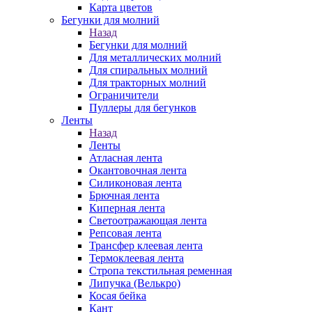
Карта цветов
Бегунки для молний
Назад
Бегунки для молний
Для металлических молний
Для спиральных молний
Для тракторных молний
Ограничители
Пуллеры для бегунков
Ленты
Назад
Ленты
Атласная лента
Окантовочная лента
Силиконовая лента
Брючная лента
Киперная лента
Светоотражающая лента
Репсовая лента
Трансфер клеевая лента
Термоклеевая лента
Стропа текстильная ременная
Липучка (Велькро)
Косая бейка
Кант