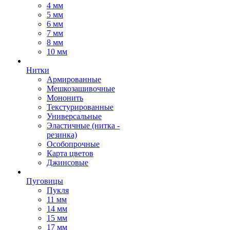
4 мм
5 мм
6 мм
7 мм
8 мм
10 мм
Нитки
Армированные
Мешкозашивочные
Мононить
Текстурированные
Универсальные
Эластичные (нитка -
резинка)
Особопрочные
Карта цветов
Джинсовые
Пуговицы
Пукля
11 мм
14 мм
15 мм
17 мм