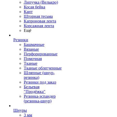
Липучка (Велькро)
Косая бейка
Кант
Шторная тесьма
Капроновая лента
Корсажная лента
Ещё
Резинки
Башмачные
Вязаные
Перфорированные
Помочная
Тканые
Тканые облегченные
Шляпные (шнур-
резинка)
Резинки под заказ
Бельевая
"Продёжка"
Резинка-эспандер
(резинка-шнур)
Шнуры
3 мм