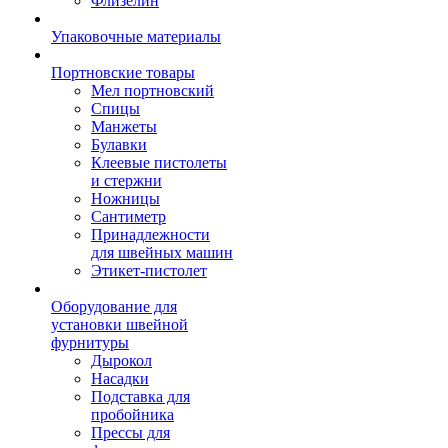
Флизелин
Упаковочные материалы
Портновские товары
Мел портновский
Спицы
Манжеты
Булавки
Клеевые пистолеты
и стержни
Ножницы
Сантиметр
Принадлежности
для швейных машин
Этикет-пистолет
Оборудование для
установки швейной
фурнитуры
Дырокол
Насадки
Подставка для
пробойника
Прессы для