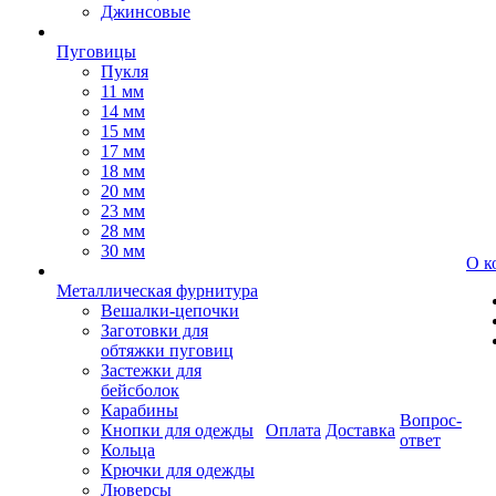
Джинсовые
Пуговицы
Пукля
11 мм
14 мм
15 мм
17 мм
18 мм
20 мм
23 мм
28 мм
30 мм
О к
Металлическая фурнитура
Вешалки-цепочки
Заготовки для
обтяжки пуговиц
Застежки для
бейсболок
Карабины
Вопрос-
Кнопки для одежды
Оплата
Доставка
ответ
Кольца
Крючки для одежды
Люверсы