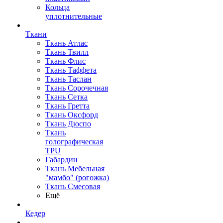
Кольца
уплотнительные
Ткани
Ткань Атлас
Ткань Твилл
Ткань Флис
Ткань Таффета
Ткань Таслан
Ткань Сорочечная
Ткань Сетка
Ткань Гретта
Ткань Оксфорд
Ткань Дюспо
Ткань
голографическая
TPU
Габардин
Ткань Мебельная
"мамбо" (рогожка)
Ткань Смесовая
Ещё
Кедер