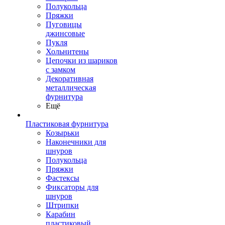
Полукольца
Пряжки
Пуговицы
джинсовые
Пукля
Хольнитены
Цепочки из шариков
с замком
Декоративная
металлическая
фурнитура
Ещё
Пластиковая фурнитура
Козырьки
Наконечники для
шнуров
Полукольца
Пряжки
Фастексы
Фиксаторы для
шнуров
Штрипки
Карабин
пластиковый