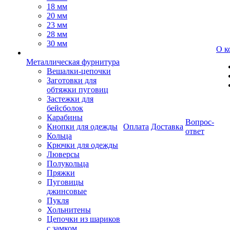
18 мм
20 мм
23 мм
28 мм
30 мм
О к
Металлическая фурнитура
Вешалки-цепочки
Заготовки для
обтяжки пуговиц
Застежки для
бейсболок
Карабины
Вопрос-
Кнопки для одежды
Оплата
Доставка
ответ
Кольца
Крючки для одежды
Люверсы
Полукольца
Пряжки
Пуговицы
джинсовые
Пукля
Хольнитены
Цепочки из шариков
с замком