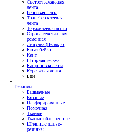
Светоотражающая
лента
Репсовая лента
Трансфер клеевая
лента
Термоклеевая лента
Стропа текстильная
ременная
Липучка (Велькро)
Косая бейка
Кант
Шторная тесьма
Капроновая лента
Корсажная лента
Ещё
Резинки
Башмачные
Вязаные
Перфорированные
Помочная
Тканые
Тканые облегченные
Шляпные (шнур-
резинка)