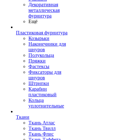
Декоративная
металлическая
фурнитура
Ещё
Пластиковая фурнитура
Козырьки
Наконечники для
шнуров
Полукольца
Пряжки
Фастексы
Фиксаторы для
шнуров
Штрипки
Карабин
пластиковый
Кольца
уплотнительные
Ткани
Ткань Атлас
Ткань Твилл
Ткань Флис
Ткань Таффета