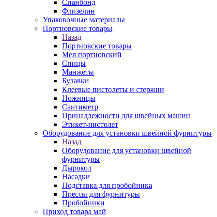
Спанбонд
Флизелин
Упаковочные материалы
Портновские товары
Назад
Портновские товары
Мел портновский
Спицы
Манжеты
Булавки
Клеевые пистолеты и стержни
Ножницы
Сантиметр
Принадлежности для швейных машин
Этикет-пистолет
Оборудование для установки швейной фурнитуры
Назад
Оборудование для установки швейной
фурнитуры
Дырокол
Насадки
Подставка для пробойника
Прессы для фурнитуры
Пробойники
Приход товара май