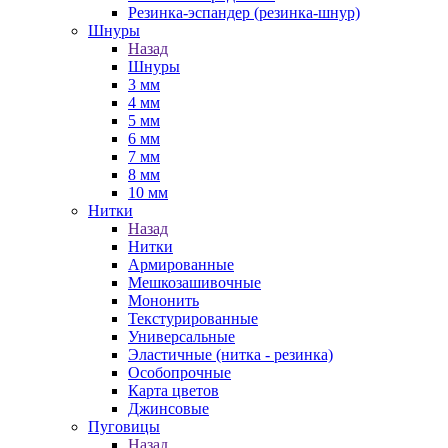
Резинка-эспандер (резинка-шнур)
Шнуры
Назад
Шнуры
3 мм
4 мм
5 мм
6 мм
7 мм
8 мм
10 мм
Нитки
Назад
Нитки
Армированные
Мешкозашивочные
Мононить
Текстурированные
Универсальные
Эластичные (нитка - резинка)
Особопрочные
Карта цветов
Джинсовые
Пуговицы
Назад