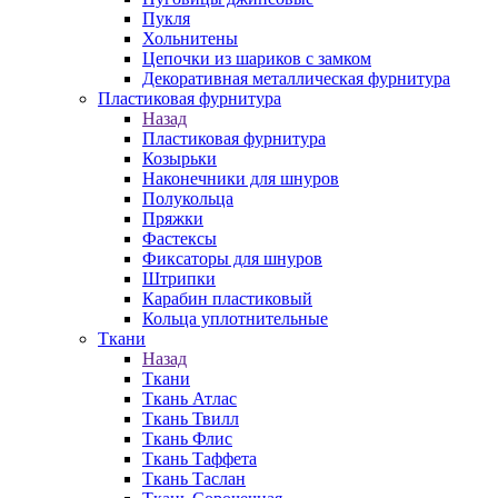
Пукля
Хольнитены
Цепочки из шариков с замком
Декоративная металлическая фурнитура
Пластиковая фурнитура
Назад
Пластиковая фурнитура
Козырьки
Наконечники для шнуров
Полукольца
Пряжки
Фастексы
Фиксаторы для шнуров
Штрипки
Карабин пластиковый
Кольца уплотнительные
Ткани
Назад
Ткани
Ткань Атлас
Ткань Твилл
Ткань Флис
Ткань Таффета
Ткань Таслан