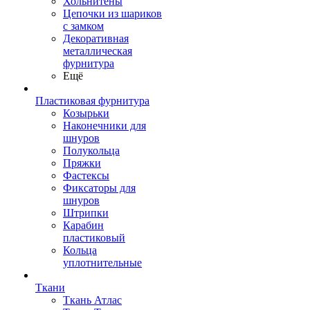
Хольнитены
Цепочки из шариков
с замком
Декоративная
металлическая
фурнитура
Ещё
Пластиковая фурнитура
Козырьки
Наконечники для
шнуров
Полукольца
Пряжки
Фастексы
Фиксаторы для
шнуров
Штрипки
Карабин
пластиковый
Кольца
уплотнительные
Ткани
Ткань Атлас