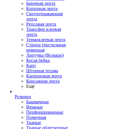
Брючная лента
Киперная лента
Светоотражающая
лента
Репсовая лента
Трансфер клеевая
лента
Термоклеевая лента
Стропа текстильная
ременная
Липучка (Велькро)
Косая бейка
Кант
Шторная тесьма
Капроновая лента
Корсажная лента
Ещё
Резинки
Башмачные
Вязаные
Перфорированные
Помочная
Тканые
Тканые облегченные