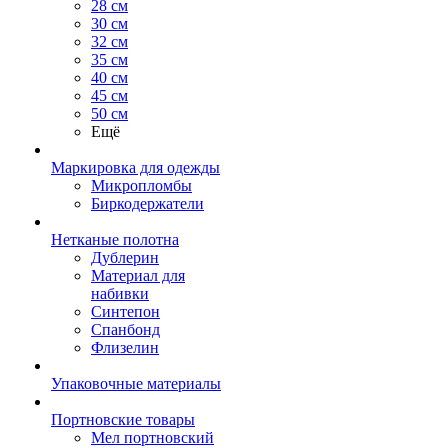
28 см
30 см
32 см
35 см
40 см
45 см
50 см
Ещё
Маркировка для одежды
Микропломбы
Биркодержатели
Нетканые полотна
Дублерин
Материал для
набивки
Синтепон
Спанбонд
Флизелин
Упаковочные материалы
Портновские товары
Мел портновский