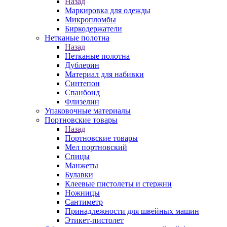
Назад
Маркировка для одежды
Микропломбы
Биркодержатели
Нетканые полотна
Назад
Нетканые полотна
Дублерин
Материал для набивки
Синтепон
Спанбонд
Флизелин
Упаковочные материалы
Портновские товары
Назад
Портновские товары
Мел портновский
Спицы
Манжеты
Булавки
Клеевые пистолеты и стержни
Ножницы
Сантиметр
Принадлежности для швейных машин
Этикет-пистолет