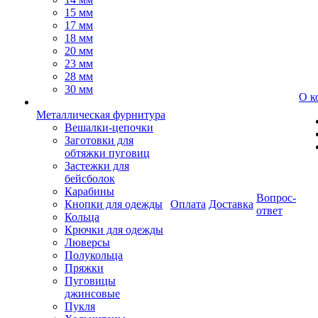
15 мм
17 мм
18 мм
20 мм
23 мм
28 мм
30 мм
О к
Металлическая фурнитура
Вешалки-цепочки
Заготовки для
обтяжки пуговиц
Застежки для
бейсболок
Карабины
Вопрос-
Кнопки для одежды
Оплата
Доставка
ответ
Кольца
Крючки для одежды
Люверсы
Полукольца
Пряжки
Пуговицы
джинсовые
Пукля