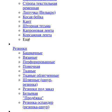
Стропа текстильная
ременная
Липучка (Велькро)
Косая бейка
Кант
Шторная тесьма
Капроновая лента
Корсажная лента
Ещё
Резинки
Башмачные
Вязаные
Перфорированные
Помочная
Тканые
Тканые облегченные
Шляпные (шнур-
резинка)
Резинки под заказ
Бельевая
"Продёжка"
Резинка-эспандер
(резинка-шнур)