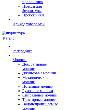
пробойника
Прессы для
фурнитуры
Пробойники
Приход товара май
Каталог
Распродажа
Молнии
Декоративные
молнии
Джинсовые молнии
Металлические
молнии
Потайные молнии
Рулонные молнии
Спиральные молнии
Тракторные молнии
Водонепроницаемые
молнии