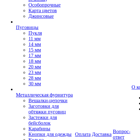
Особопрочные
Карта цветов
Джинсовые
Пуговицы
Пукля
11 мм
14 мм
15 мм
17 мм
18 мм
20 мм
23 мм
28 мм
30 мм
О к
Металлическая фурнитура
Вешалки-цепочки
Заготовки для
обтяжки пуговиц
Застежки для
бейсболок
Карабины
Вопрос-
Кнопки для одежды
Оплата
Доставка
ответ
Кольца