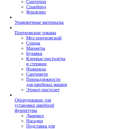
Синтепон
Спанбонд
Флизелин
Упаковочные материалы
Портновские товары
Мел портновский
Спицы
Манжеты
Булавки
Клеевые пистолеты
и стержни
Ножницы
Сантиметр
Принадлежности
для швейных машин
Этикет-пистолет
Оборудование для
установки швейной
фурнитуры
Дырокол
Насадки
Подставка для