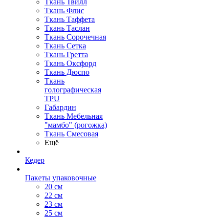
Ткань Твилл
Ткань Флис
Ткань Таффета
Ткань Таслан
Ткань Сорочечная
Ткань Сетка
Ткань Гретта
Ткань Оксфорд
Ткань Дюспо
Ткань
голографическая
TPU
Габардин
Ткань Мебельная
"мамбо" (рогожка)
Ткань Смесовая
Ещё
Кедер
Пакеты упаковочные
20 см
22 см
23 см
25 см