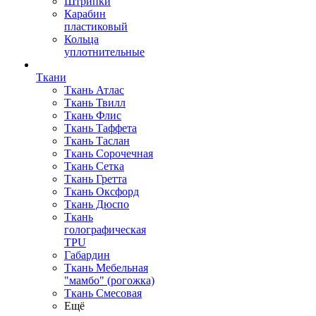
Штрипки
Карабин
пластиковый
Кольца
уплотнительные
Ткани
Ткань Атлас
Ткань Твилл
Ткань Флис
Ткань Таффета
Ткань Таслан
Ткань Сорочечная
Ткань Сетка
Ткань Гретта
Ткань Оксфорд
Ткань Дюспо
Ткань
голографическая
TPU
Габардин
Ткань Мебельная
"мамбо" (рогожка)
Ткань Смесовая
Ещё