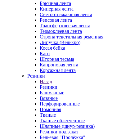
Брючная лента
Киперная лента
Светоотражающая лента
Репсовая лента
Трансфер клеевая лента
Термоклеевая лента
Стропа текстильная ременная
Липучка (Велькро)
Косая бейка
Кант
Шторная тесьма
Капроновая лента
Корсажная лента
Резинки
Назад
Резинки
Башмачные
Вязаные
Перфорированные
Помочная
Тканые
Тканые облегченные
Шляпные (шнур-резинка)
Резинки под заказ
Бельевая "Продёжка"