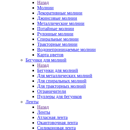
Назад
Молнии
Декоративные молнии
Джинсовые молнии
Металлические молнии
Потайные молнии
Рулонные молнии
Спиральные молнии
Тракторные молнии
Водонепроницаемые молнии
Карта цветов
Бегунки для молний
Назад
Бегунки для молний
Для металлических молний
Для спиральных молний
Для тракторных молний
Ограничители
Пуллеры для бегунков
Ленты
Назад
Ленты
Атласная лента
Окантовочная лента
Силиконовая лента