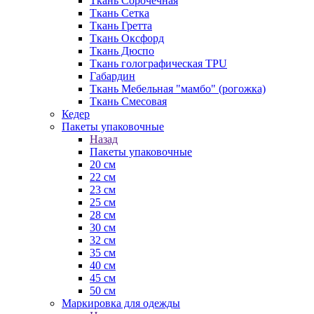
Ткань Сорочечная
Ткань Сетка
Ткань Гретта
Ткань Оксфорд
Ткань Дюспо
Ткань голографическая TPU
Габардин
Ткань Мебельная "мамбо" (рогожка)
Ткань Смесовая
Кедер
Пакеты упаковочные
Назад
Пакеты упаковочные
20 см
22 см
23 см
25 см
28 см
30 см
32 см
35 см
40 см
45 см
50 см
Маркировка для одежды