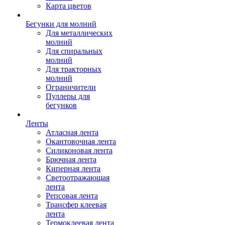
Карта цветов
Бегунки для молний
Для металлических
молний
Для спиральных
молний
Для тракторных
молний
Ограничители
Пуллеры для
бегунков
Ленты
Атласная лента
Окантовочная лента
Силиконовая лента
Брючная лента
Киперная лента
Светоотражающая
лента
Репсовая лента
Трансфер клеевая
лента
Термоклеевая лента