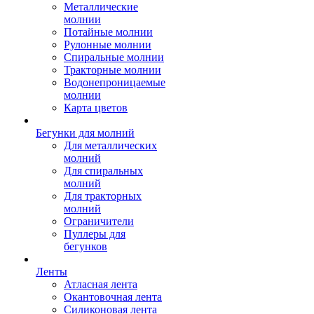
Металлические
молнии
Потайные молнии
Рулонные молнии
Спиральные молнии
Тракторные молнии
Водонепроницаемые
молнии
Карта цветов
Бегунки для молний
Для металлических
молний
Для спиральных
молний
Для тракторных
молний
Ограничители
Пуллеры для
бегунков
Ленты
Атласная лента
Окантовочная лента
Силиконовая лента