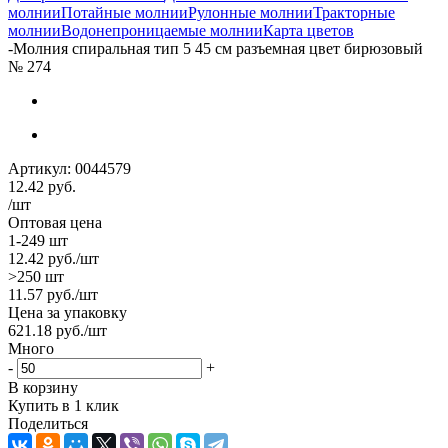
молнии
Потайные молнии
Рулонные молнии
Тракторные
молнии
Водонепроницаемые молнии
Карта цветов
-
Молния спиральная тип 5 45 см разъемная цвет бирюзовый
№ 274
Артикул:
0044579
12.42
руб.
/шт
Оптовая цена
1-249 шт
12.42
руб.
/шт
>250 шт
11.57
руб.
/шт
Цена за упаковку
621.18
руб.
/шт
Много
-
+
В корзину
Купить в 1 клик
Поделиться