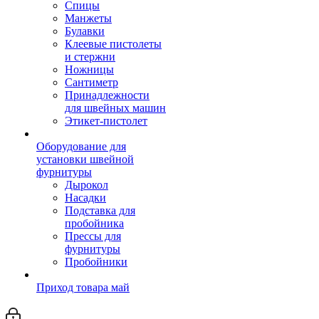
Спицы
Манжеты
Булавки
Клеевые пистолеты
и стержни
Ножницы
Сантиметр
Принадлежности
для швейных машин
Этикет-пистолет
Оборудование для
установки швейной
фурнитуры
Дырокол
Насадки
Подставка для
пробойника
Прессы для
фурнитуры
Пробойники
Приход товара май