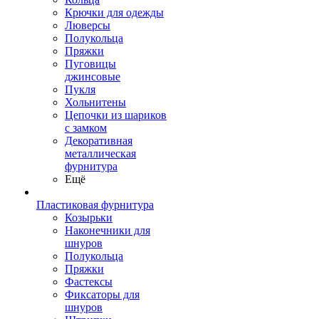
Крючки для одежды
Люверсы
Полукольца
Пряжки
Пуговицы
джинсовые
Пукля
Хольнитены
Цепочки из шариков
с замком
Декоративная
металлическая
фурнитура
Ещё
Пластиковая фурнитура
Козырьки
Наконечники для
шнуров
Полукольца
Пряжки
Фастексы
Фиксаторы для
шнуров