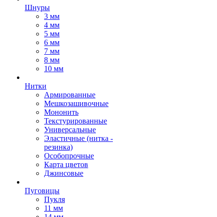
Шнуры
3 мм
4 мм
5 мм
6 мм
7 мм
8 мм
10 мм
Нитки
Армированные
Мешкозашивочные
Мононить
Текстурированные
Универсальные
Эластичные (нитка -
резинка)
Особопрочные
Карта цветов
Джинсовые
Пуговицы
Пукля
11 мм
14 мм