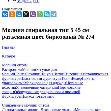
Яндекс.Дзен
Поделиться
Молния спиральная тип 5 45 см
разъемная цвет бирюзовый № 274
Главная
-
Каталог
-
Молнии оптом
Распродажа
Молнии
Бегунки для
молний
Ленты
Резинки
Шнуры
Нитки
Пуговицы
Металлическая
фурнитура
Пластиковая фурнитура
Ткани
Кедер
Пакеты
упаковочные
Маркировка для одежды
Нетканые
полотна
Упаковочные материалы
Портновские
товары
Оборудование для установки швейной
фурнитуры
Приход товара май
-
Спиральные молнии оптом
Декоративные молнии
Джинсовые молнии
Металлические