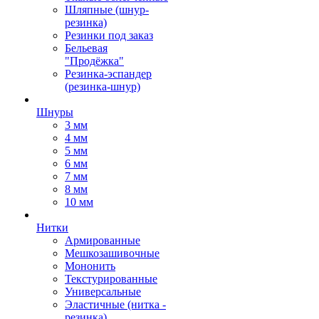
Шляпные (шнур-
резинка)
Резинки под заказ
Бельевая
"Продёжка"
Резинка-эспандер
(резинка-шнур)
Шнуры
3 мм
4 мм
5 мм
6 мм
7 мм
8 мм
10 мм
Нитки
Армированные
Мешкозашивочные
Мононить
Текстурированные
Универсальные
Эластичные (нитка -
резинка)