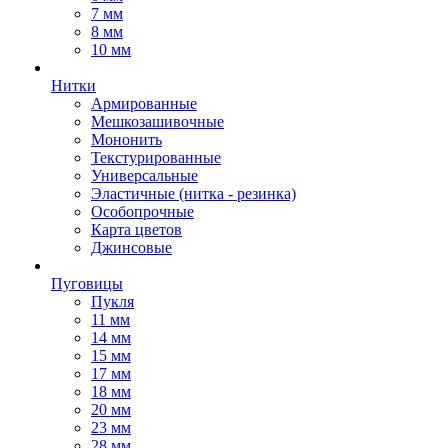
7 мм
8 мм
10 мм
Нитки
Армированные
Мешкозашивочные
Мононить
Текстурированные
Универсальные
Эластичные (нитка - резинка)
Особопрочные
Карта цветов
Джинсовые
Пуговицы
Пукля
11 мм
14 мм
15 мм
17 мм
18 мм
20 мм
23 мм
28 мм