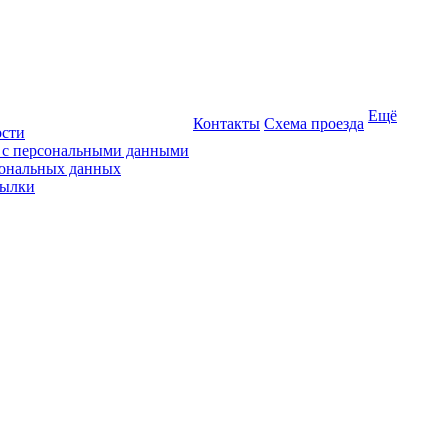
Ещё
Контакты
Схема проезда
ости
ы с персональными данными
сональных данных
сылки