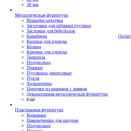
30 мм
Металлическая фурнитура
Вешалки-цепочки
Заготовки для обтяжки пуговиц
Застежки для бейсболок
Карабины
Оплат
Кнопки для одежды
Кольца
Крючки для одежды
Люверсы
Полукольца
Пряжки
Пуговицы джинсовые
Пукля
Хольнитены
Цепочки из шариков с замком
Декоративная металлическая фурнитура
Ещё
Пластиковая фурнитура
Козырьки
Наконечники для шнуров
Полукольца
Пряжки