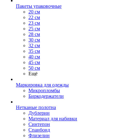
Пакеты упаковочные
20 см
22 см
23 см
25 см
28 см
30 см
32 см
35 см
40 см
45 см
50 см
Ещё
Маркировка для одежды
Микропломбы
Биркодержатели
Нетканые полотна
Дублерин
Материал для набивки
Синтепон
Спанбонд
Флизелин