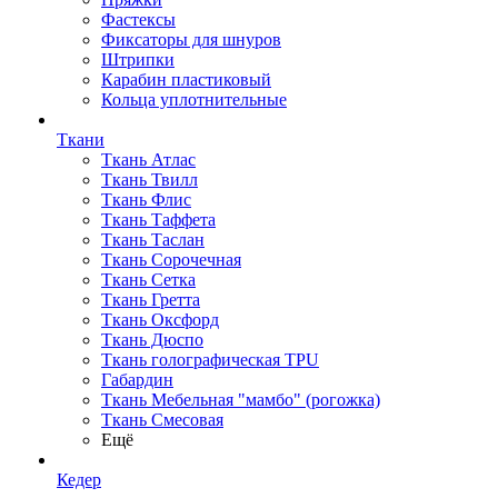
Фастексы
Фиксаторы для шнуров
Штрипки
Карабин пластиковый
Кольца уплотнительные
Ткани
Ткань Атлас
Ткань Твилл
Ткань Флис
Ткань Таффета
Ткань Таслан
Ткань Сорочечная
Ткань Сетка
Ткань Гретта
Ткань Оксфорд
Ткань Дюспо
Ткань голографическая TPU
Габардин
Ткань Мебельная "мамбо" (рогожка)
Ткань Смесовая
Ещё
Кедер