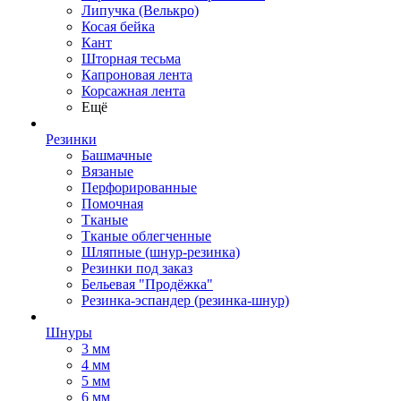
Липучка (Велькро)
Косая бейка
Кант
Шторная тесьма
Капроновая лента
Корсажная лента
Ещё
Резинки
Башмачные
Вязаные
Перфорированные
Помочная
Тканые
Тканые облегченные
Шляпные (шнур-резинка)
Резинки под заказ
Бельевая "Продёжка"
Резинка-эспандер (резинка-шнур)
Шнуры
3 мм
4 мм
5 мм
6 мм