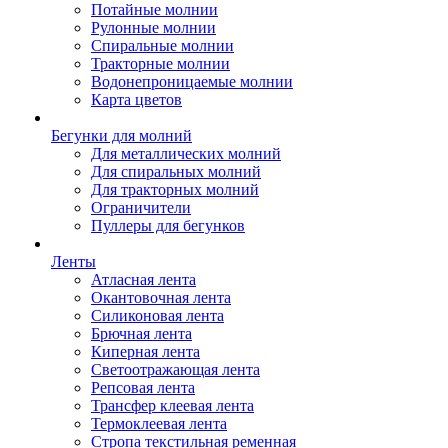
Потайные молнии
Рулонные молнии
Спиральные молнии
Тракторные молнии
Водонепроницаемые молнии
Карта цветов
Бегунки для молний
Для металлических молний
Для спиральных молний
Для тракторных молний
Ограничители
Пуллеры для бегунков
Ленты
Атласная лента
Окантовочная лента
Силиконовая лента
Брючная лента
Киперная лента
Светоотражающая лента
Репсовая лента
Трансфер клеевая лента
Термоклеевая лента
Стропа текстильная ременная