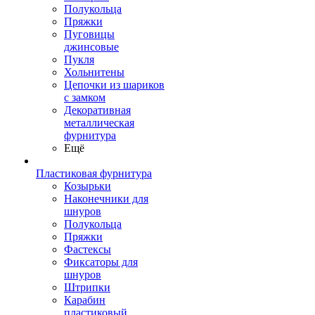
Полукольца
Пряжки
Пуговицы
джинсовые
Пукля
Хольнитены
Цепочки из шариков
с замком
Декоративная
металлическая
фурнитура
Ещё
Пластиковая фурнитура
Козырьки
Наконечники для
шнуров
Полукольца
Пряжки
Фастексы
Фиксаторы для
шнуров
Штрипки
Карабин
пластиковый