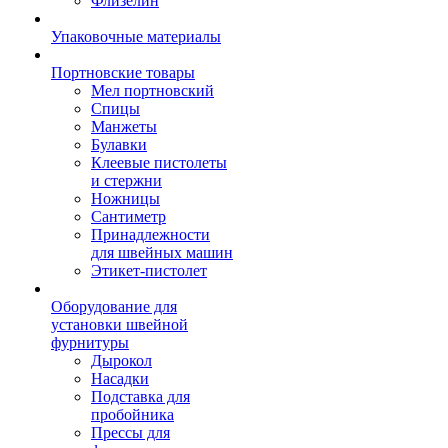
Флизелин
Упаковочные материалы
Портновские товары
Мел портновский
Спицы
Манжеты
Булавки
Клеевые пистолеты
и стержни
Ножницы
Сантиметр
Принадлежности
для швейных машин
Этикет-пистолет
Оборудование для
установки швейной
фурнитуры
Дырокол
Насадки
Подставка для
пробойника
Прессы для