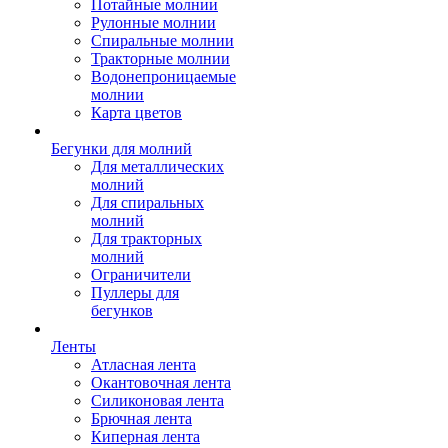
Потайные молнии
Рулонные молнии
Спиральные молнии
Тракторные молнии
Водонепроницаемые
молнии
Карта цветов
Бегунки для молний
Для металлических
молний
Для спиральных
молний
Для тракторных
молний
Ограничители
Пуллеры для
бегунков
Ленты
Атласная лента
Окантовочная лента
Силиконовая лента
Брючная лента
Киперная лента