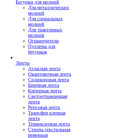
Бегунки для молний
Для металлических
молний
Для спиральных
молний
Для тракторных
молний
Ограничители
Пуллеры для
бегунков
Ленты
Атласная лента
Окантовочная лента
Силиконовая лента
Брючная лента
Киперная лента
Светоотражающая
лента
Репсовая лента
Трансфер клеевая
лента
Термоклеевая лента
Стропа текстильная
ременная