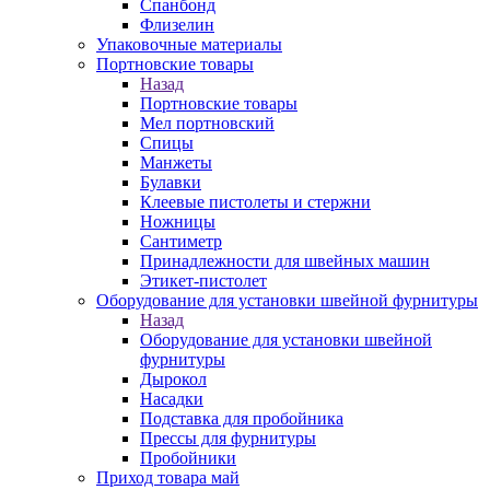
Спанбонд
Флизелин
Упаковочные материалы
Портновские товары
Назад
Портновские товары
Мел портновский
Спицы
Манжеты
Булавки
Клеевые пистолеты и стержни
Ножницы
Сантиметр
Принадлежности для швейных машин
Этикет-пистолет
Оборудование для установки швейной фурнитуры
Назад
Оборудование для установки швейной
фурнитуры
Дырокол
Насадки
Подставка для пробойника
Прессы для фурнитуры
Пробойники
Приход товара май