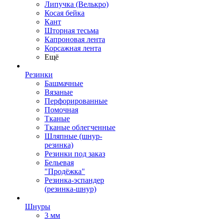
Липучка (Велькро)
Косая бейка
Кант
Шторная тесьма
Капроновая лента
Корсажная лента
Ещё
Резинки
Башмачные
Вязаные
Перфорированные
Помочная
Тканые
Тканые облегченные
Шляпные (шнур-
резинка)
Резинки под заказ
Бельевая
"Продёжка"
Резинка-эспандер
(резинка-шнур)
Шнуры
3 мм