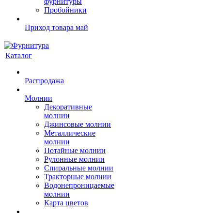
фурнитуры
Пробойники
Приход товара май
Каталог
Распродажа
Молнии
Декоративные
молнии
Джинсовые молнии
Металлические
молнии
Потайные молнии
Рулонные молнии
Спиральные молнии
Тракторные молнии
Водонепроницаемые
молнии
Карта цветов