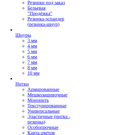
Резинки под заказ
Бельевая
"Продёжка"
Резинка-эспандер
(резинка-шнур)
Шнуры
3 мм
4 мм
5 мм
6 мм
7 мм
8 мм
10 мм
Нитки
Армированные
Мешкозашивочные
Мононить
Текстурированные
Универсальные
Эластичные (нитка -
резинка)
Особопрочные
Карта цветов