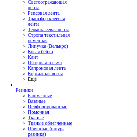
Светоотражающая
лента
Репсовая лента
Трансфер клеевая
лента
Термоклеевая лента
Стропа текстильная
ременная
Липучка (Велькро)
Косая бейка
Кант
Шторная тесьма
Капроновая лента
Корсажная лента
Ещё
Резинки
Башмачные
Вязаные
Перфорированные
Помочная
Тканые
Тканые облегченные
Шляпные (шнур-
резинка)