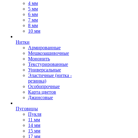
4 мм
5 мм
6 мм
7 мм
8 мм
10 мм
Нитки
Армированные
Мешкозашивочные
Мононить
Текстурированные
Универсальные
Эластичные (нитка -
резинка)
Особопрочные
Карта цветов
Джинсовые
Пуговицы
Пукля
11 мм
14 мм
15 мм
17 мм