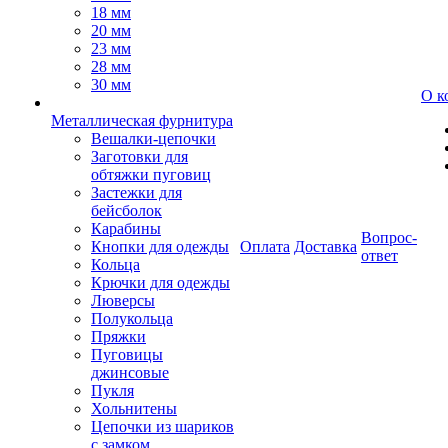
18 мм
20 мм
23 мм
28 мм
30 мм
О к
Металлическая фурнитура
Вешалки-цепочки
Заготовки для
обтяжки пуговиц
Застежки для
бейсболок
Карабины
Вопрос-
Кнопки для одежды
Оплата
Доставка
ответ
Кольца
Крючки для одежды
Люверсы
Полукольца
Пряжки
Пуговицы
джинсовые
Пукля
Хольнитены
Цепочки из шариков
с замком