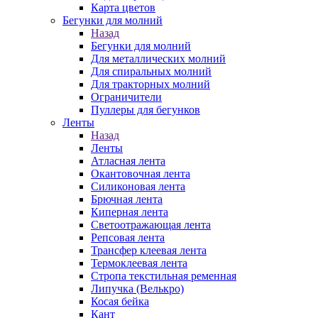
Карта цветов
Бегунки для молний
Назад
Бегунки для молний
Для металлических молний
Для спиральных молний
Для тракторных молний
Ограничители
Пуллеры для бегунков
Ленты
Назад
Ленты
Атласная лента
Окантовочная лента
Силиконовая лента
Брючная лента
Киперная лента
Светоотражающая лента
Репсовая лента
Трансфер клеевая лента
Термоклеевая лента
Стропа текстильная ременная
Липучка (Велькро)
Косая бейка
Кант