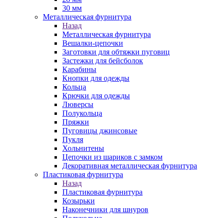
30 мм
Металлическая фурнитура
Назад
Металлическая фурнитура
Вешалки-цепочки
Заготовки для обтяжки пуговиц
Застежки для бейсболок
Карабины
Кнопки для одежды
Кольца
Крючки для одежды
Люверсы
Полукольца
Пряжки
Пуговицы джинсовые
Пукля
Хольнитены
Цепочки из шариков с замком
Декоративная металлическая фурнитура
Пластиковая фурнитура
Назад
Пластиковая фурнитура
Козырьки
Наконечники для шнуров