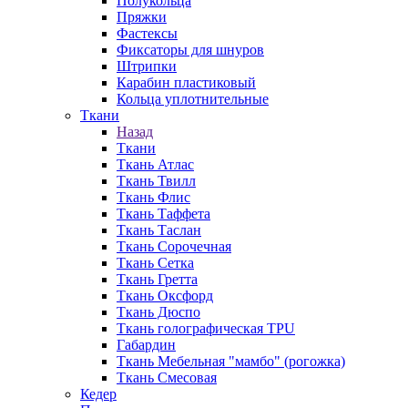
Полукольца
Пряжки
Фастексы
Фиксаторы для шнуров
Штрипки
Карабин пластиковый
Кольца уплотнительные
Ткани
Назад
Ткани
Ткань Атлас
Ткань Твилл
Ткань Флис
Ткань Таффета
Ткань Таслан
Ткань Сорочечная
Ткань Сетка
Ткань Гретта
Ткань Оксфорд
Ткань Дюспо
Ткань голографическая TPU
Габардин
Ткань Мебельная "мамбо" (рогожка)
Ткань Смесовая
Кедер