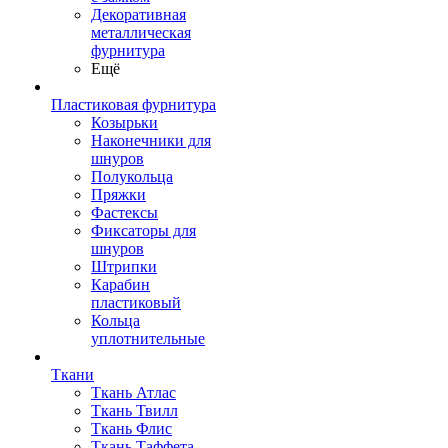
Декоративная
металлическая
фурнитура
Ещё
Пластиковая фурнитура
Козырьки
Наконечники для
шнуров
Полукольца
Пряжки
Фастексы
Фиксаторы для
шнуров
Штрипки
Карабин
пластиковый
Кольца
уплотнительные
Ткани
Ткань Атлас
Ткань Твилл
Ткань Флис
Ткань Таффета