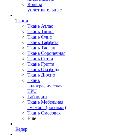
Кольца
уплотнительные
Ткани
Ткань Атлас
Ткань Твилл
Ткань Флис
Ткань Таффета
Ткань Таслан
Ткань Сорочечная
Ткань Сетка
Ткань Гретта
Ткань Оксфорд
Ткань Дюспо
Ткань
голографическая
TPU
Габардин
Ткань Мебельная
"мамбо" (рогожка)
Ткань Смесовая
Ещё
Кедер