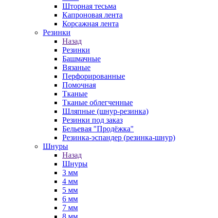
Шторная тесьма
Капроновая лента
Корсажная лента
Резинки
Назад
Резинки
Башмачные
Вязаные
Перфорированные
Помочная
Тканые
Тканые облегченные
Шляпные (шнур-резинка)
Резинки под заказ
Бельевая "Продёжка"
Резинка-эспандер (резинка-шнур)
Шнуры
Назад
Шнуры
3 мм
4 мм
5 мм
6 мм
7 мм
8 мм