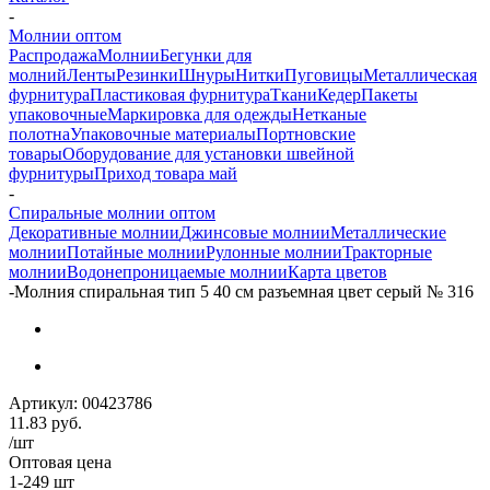
-
Молнии оптом
Распродажа
Молнии
Бегунки для
молний
Ленты
Резинки
Шнуры
Нитки
Пуговицы
Металлическая
фурнитура
Пластиковая фурнитура
Ткани
Кедер
Пакеты
упаковочные
Маркировка для одежды
Нетканые
полотна
Упаковочные материалы
Портновские
товары
Оборудование для установки швейной
фурнитуры
Приход товара май
-
Спиральные молнии оптом
Декоративные молнии
Джинсовые молнии
Металлические
молнии
Потайные молнии
Рулонные молнии
Тракторные
молнии
Водонепроницаемые молнии
Карта цветов
-
Молния спиральная тип 5 40 см разъемная цвет серый № 316
Артикул:
00423786
11.83
руб.
/шт
Оптовая цена
1-249 шт