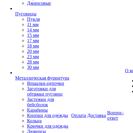
Джинсовые
Пуговицы
Пукля
11 мм
14 мм
15 мм
17 мм
18 мм
20 мм
23 мм
28 мм
30 мм
О к
Металлическая фурнитура
Вешалки-цепочки
Заготовки для
обтяжки пуговиц
Застежки для
бейсболок
Карабины
Вопрос-
Кнопки для одежды
Оплата
Доставка
ответ
Кольца
Крючки для одежды
Люверсы