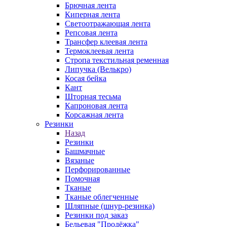
Брючная лента
Киперная лента
Светоотражающая лента
Репсовая лента
Трансфер клеевая лента
Термоклеевая лента
Стропа текстильная ременная
Липучка (Велькро)
Косая бейка
Кант
Шторная тесьма
Капроновая лента
Корсажная лента
Резинки
Назад
Резинки
Башмачные
Вязаные
Перфорированные
Помочная
Тканые
Тканые облегченные
Шляпные (шнур-резинка)
Резинки под заказ
Бельевая "Продёжка"