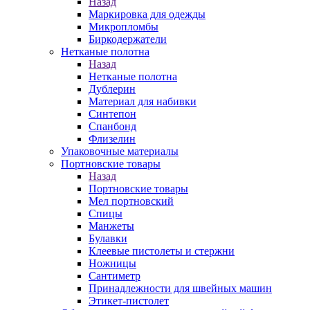
Назад
Маркировка для одежды
Микропломбы
Биркодержатели
Нетканые полотна
Назад
Нетканые полотна
Дублерин
Материал для набивки
Синтепон
Спанбонд
Флизелин
Упаковочные материалы
Портновские товары
Назад
Портновские товары
Мел портновский
Спицы
Манжеты
Булавки
Клеевые пистолеты и стержни
Ножницы
Сантиметр
Принадлежности для швейных машин
Этикет-пистолет