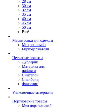
28 см
30 см
32 см
35 см
40 см
45 см
50 см
Ещё
Маркировка для одежды
Микропломбы
Биркодержатели
Нетканые полотна
Дублерин
Материал для
набивки
Синтепон
Спанбонд
Флизелин
Упаковочные материалы
Портновские товары
Мел портновский