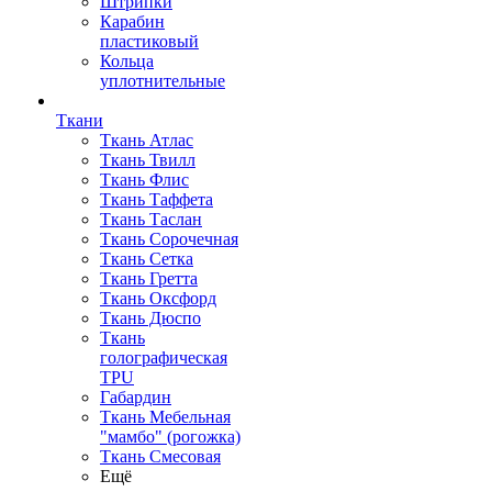
Штрипки
Карабин
пластиковый
Кольца
уплотнительные
Ткани
Ткань Атлас
Ткань Твилл
Ткань Флис
Ткань Таффета
Ткань Таслан
Ткань Сорочечная
Ткань Сетка
Ткань Гретта
Ткань Оксфорд
Ткань Дюспо
Ткань
голографическая
TPU
Габардин
Ткань Мебельная
"мамбо" (рогожка)
Ткань Смесовая
Ещё