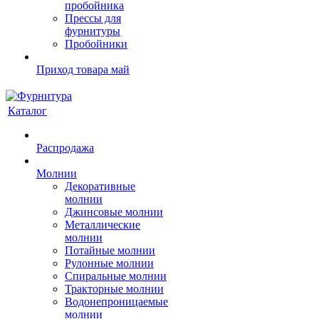
пробойника
Прессы для
фурнитуры
Пробойники
Приход товара май
Каталог
Распродажа
Молнии
Декоративные
молнии
Джинсовые молнии
Металлические
молнии
Потайные молнии
Рулонные молнии
Спиральные молнии
Тракторные молнии
Водонепроницаемые
молнии