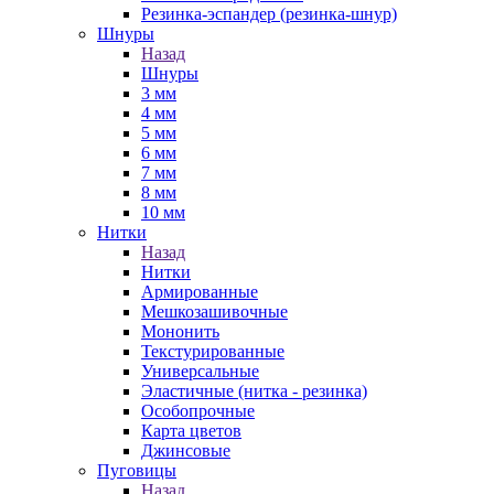
Резинка-эспандер (резинка-шнур)
Шнуры
Назад
Шнуры
3 мм
4 мм
5 мм
6 мм
7 мм
8 мм
10 мм
Нитки
Назад
Нитки
Армированные
Мешкозашивочные
Мононить
Текстурированные
Универсальные
Эластичные (нитка - резинка)
Особопрочные
Карта цветов
Джинсовые
Пуговицы
Назад