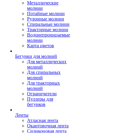
Металлические
молнии
Потайные молнии
Рулонные молнии
Спиральные молнии
Тракторные молнии
Водонепроницаемые
молнии
Карта цветов
Бегунки для молний
Для металлических
молний
Для спиральных
молний
Для тракторных
молний
Ограничители
Пуллеры для
бегунков
Ленты
Атласная лента
Окантовочная лента
Силиконовая лента