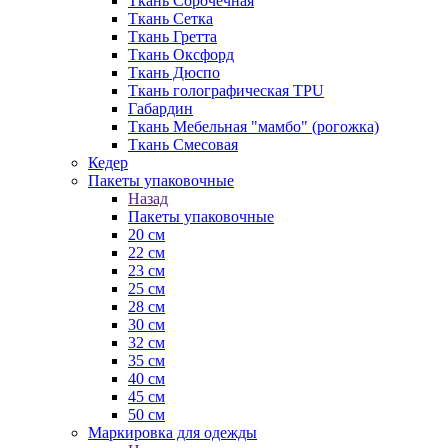
Ткань Сорочечная
Ткань Сетка
Ткань Гретта
Ткань Оксфорд
Ткань Дюспо
Ткань голографическая TPU
Габардин
Ткань Мебельная "мамбо" (рогожка)
Ткань Смесовая
Кедер
Пакеты упаковочные
Назад
Пакеты упаковочные
20 см
22 см
23 см
25 см
28 см
30 см
32 см
35 см
40 см
45 см
50 см
Маркировка для одежды