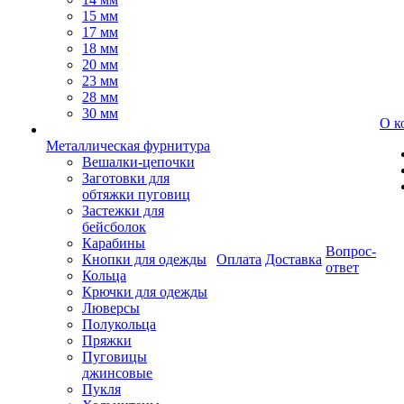
15 мм
17 мм
18 мм
20 мм
23 мм
28 мм
30 мм
О к
Металлическая фурнитура
Вешалки-цепочки
Заготовки для
обтяжки пуговиц
Застежки для
бейсболок
Карабины
Вопрос-
Кнопки для одежды
Оплата
Доставка
ответ
Кольца
Крючки для одежды
Люверсы
Полукольца
Пряжки
Пуговицы
джинсовые
Пукля