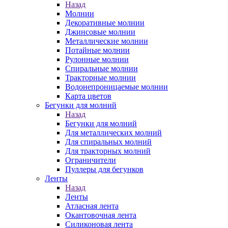
Назад
Молнии
Декоративные молнии
Джинсовые молнии
Металлические молнии
Потайные молнии
Рулонные молнии
Спиральные молнии
Тракторные молнии
Водонепроницаемые молнии
Карта цветов
Бегунки для молний
Назад
Бегунки для молний
Для металлических молний
Для спиральных молний
Для тракторных молний
Ограничители
Пуллеры для бегунков
Ленты
Назад
Ленты
Атласная лента
Окантовочная лента
Силиконовая лента