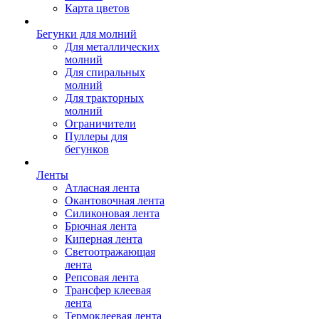
Карта цветов
Бегунки для молний
Для металлических
молний
Для спиральных
молний
Для тракторных
молний
Ограничители
Пуллеры для
бегунков
Ленты
Атласная лента
Окантовочная лента
Силиконовая лента
Брючная лента
Киперная лента
Светоотражающая
лента
Репсовая лента
Трансфер клеевая
лента
Термоклеевая лента