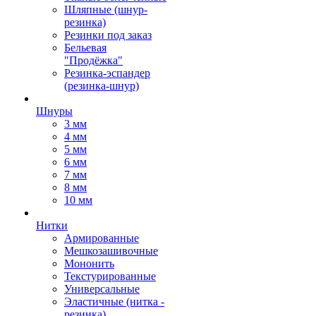
Шляпные (шнур-
резинка)
Резинки под заказ
Бельевая
"Продёжка"
Резинка-эспандер
(резинка-шнур)
Шнуры
3 мм
4 мм
5 мм
6 мм
7 мм
8 мм
10 мм
Нитки
Армированные
Мешкозашивочные
Мононить
Текстурированные
Универсальные
Эластичные (нитка -
резинка)