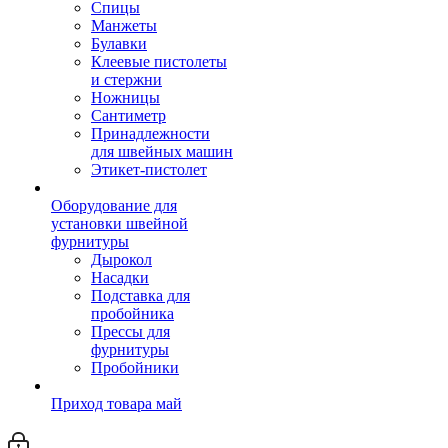
Спицы
Манжеты
Булавки
Клеевые пистолеты
и стержни
Ножницы
Сантиметр
Принадлежности
для швейных машин
Этикет-пистолет
Оборудование для
установки швейной
фурнитуры
Дырокол
Насадки
Подставка для
пробойника
Прессы для
фурнитуры
Пробойники
Приход товара май