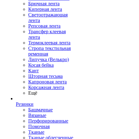
Брючная лента
Киперная лента
Светоотражающая
лента
Репсовая лента
Трансфер клеевая
лента
Термоклеевая лента
Стропа текстильная
ременная
Липучка (Велькро)
Косая бейка
Кант
Шторная тесьма
Капроновая лента
Корсажная лента
Ещё
Резинки
Башмачные
Вязаные
Перфорированные
Помочная
Тканые
Тканые облегченные