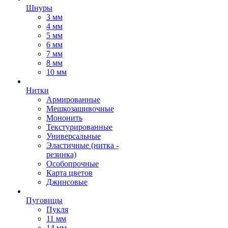
Шнуры
3 мм
4 мм
5 мм
6 мм
7 мм
8 мм
10 мм
Нитки
Армированные
Мешкозашивочные
Мононить
Текстурированные
Универсальные
Эластичные (нитка -
резинка)
Особопрочные
Карта цветов
Джинсовые
Пуговицы
Пукля
11 мм
14 мм