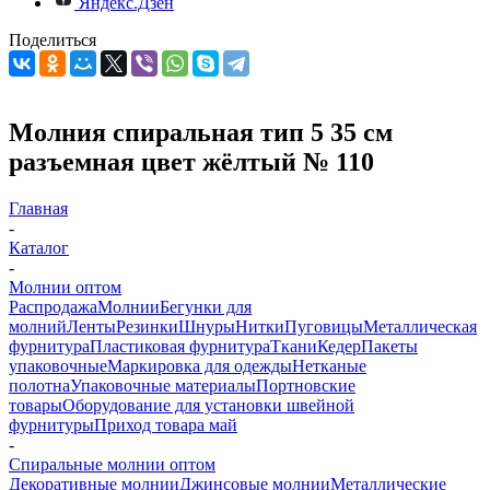
Яндекс.Дзен
Поделиться
Молния спиральная тип 5 35 см
разъемная цвет жёлтый № 110
Главная
-
Каталог
-
Молнии оптом
Распродажа
Молнии
Бегунки для
молний
Ленты
Резинки
Шнуры
Нитки
Пуговицы
Металлическая
фурнитура
Пластиковая фурнитура
Ткани
Кедер
Пакеты
упаковочные
Маркировка для одежды
Нетканые
полотна
Упаковочные материалы
Портновские
товары
Оборудование для установки швейной
фурнитуры
Приход товара май
-
Спиральные молнии оптом
Декоративные молнии
Джинсовые молнии
Металлические