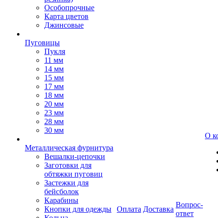
Особопрочные
Карта цветов
Джинсовые
Пуговицы
Пукля
11 мм
14 мм
15 мм
17 мм
18 мм
20 мм
23 мм
28 мм
30 мм
О к
Металлическая фурнитура
Вешалки-цепочки
Заготовки для
обтяжки пуговиц
Застежки для
бейсболок
Карабины
Вопрос-
Кнопки для одежды
Оплата
Доставка
ответ
Кольца