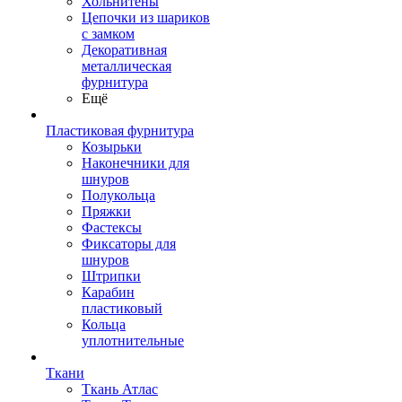
Хольнитены
Цепочки из шариков
с замком
Декоративная
металлическая
фурнитура
Ещё
Пластиковая фурнитура
Козырьки
Наконечники для
шнуров
Полукольца
Пряжки
Фастексы
Фиксаторы для
шнуров
Штрипки
Карабин
пластиковый
Кольца
уплотнительные
Ткани
Ткань Атлас