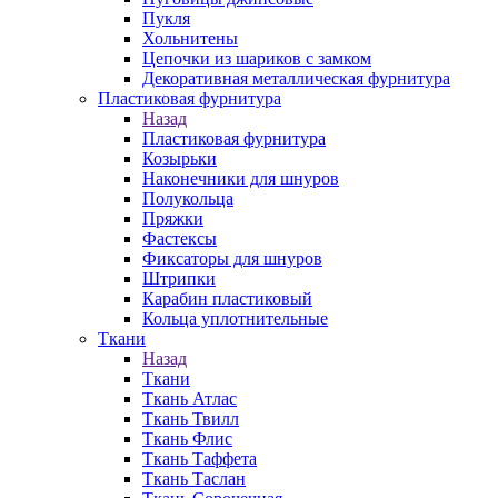
Пукля
Хольнитены
Цепочки из шариков с замком
Декоративная металлическая фурнитура
Пластиковая фурнитура
Назад
Пластиковая фурнитура
Козырьки
Наконечники для шнуров
Полукольца
Пряжки
Фастексы
Фиксаторы для шнуров
Штрипки
Карабин пластиковый
Кольца уплотнительные
Ткани
Назад
Ткани
Ткань Атлас
Ткань Твилл
Ткань Флис
Ткань Таффета
Ткань Таслан