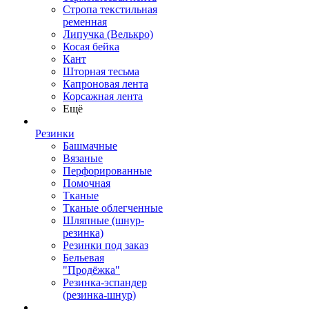
Стропа текстильная
ременная
Липучка (Велькро)
Косая бейка
Кант
Шторная тесьма
Капроновая лента
Корсажная лента
Ещё
Резинки
Башмачные
Вязаные
Перфорированные
Помочная
Тканые
Тканые облегченные
Шляпные (шнур-
резинка)
Резинки под заказ
Бельевая
"Продёжка"
Резинка-эспандер
(резинка-шнур)