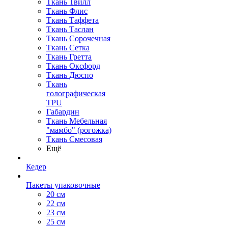
Ткань Твилл
Ткань Флис
Ткань Таффета
Ткань Таслан
Ткань Сорочечная
Ткань Сетка
Ткань Гретта
Ткань Оксфорд
Ткань Дюспо
Ткань
голографическая
TPU
Габардин
Ткань Мебельная
"мамбо" (рогожка)
Ткань Смесовая
Ещё
Кедер
Пакеты упаковочные
20 см
22 см
23 см
25 см