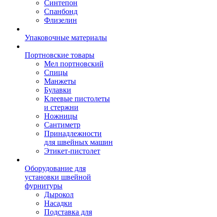
Синтепон
Спанбонд
Флизелин
Упаковочные материалы
Портновские товары
Мел портновский
Спицы
Манжеты
Булавки
Клеевые пистолеты
и стержни
Ножницы
Сантиметр
Принадлежности
для швейных машин
Этикет-пистолет
Оборудование для
установки швейной
фурнитуры
Дырокол
Насадки
Подставка для