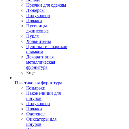
Крючки для одежды
Люверсы
Полукольца
Пряжки
Пуговицы
джинсовые
Пукля
Хольнитены
Цепочки из шариков
с замком
Декоративная
металлическая
фурнитура
Ещё
Пластиковая фурнитура
Козырьки
Наконечники для
шнуров
Полукольца
Пряжки
Фастексы
Фиксаторы для
шнуров