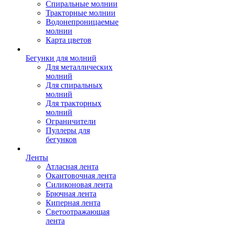
Спиральные молнии
Тракторные молнии
Водонепроницаемые
молнии
Карта цветов
Бегунки для молний
Для металлических
молний
Для спиральных
молний
Для тракторных
молний
Ограничители
Пуллеры для
бегунков
Ленты
Атласная лента
Окантовочная лента
Силиконовая лента
Брючная лента
Киперная лента
Светоотражающая
лента