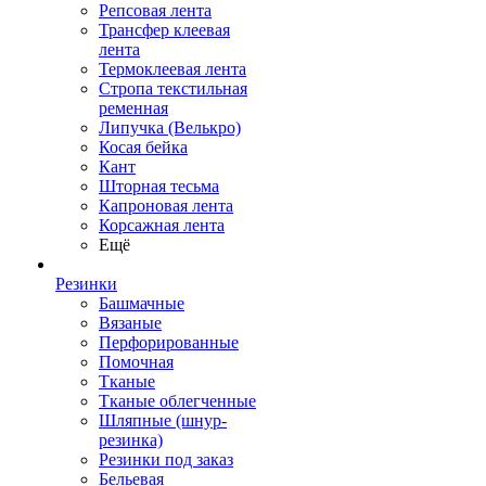
Репсовая лента
Трансфер клеевая
лента
Термоклеевая лента
Стропа текстильная
ременная
Липучка (Велькро)
Косая бейка
Кант
Шторная тесьма
Капроновая лента
Корсажная лента
Ещё
Резинки
Башмачные
Вязаные
Перфорированные
Помочная
Тканые
Тканые облегченные
Шляпные (шнур-
резинка)
Резинки под заказ
Бельевая