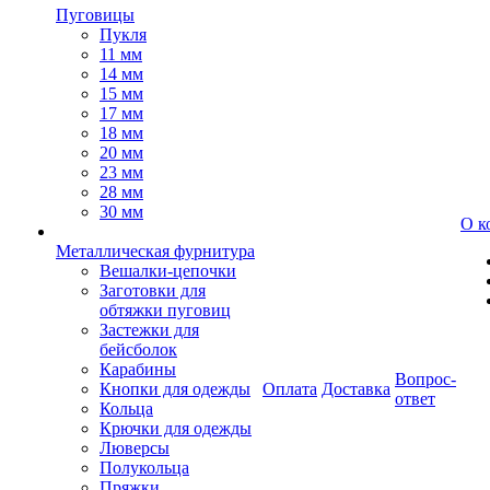
Пуговицы
Пукля
11 мм
14 мм
15 мм
17 мм
18 мм
20 мм
23 мм
28 мм
30 мм
О к
Металлическая фурнитура
Вешалки-цепочки
Заготовки для
обтяжки пуговиц
Застежки для
бейсболок
Карабины
Вопрос-
Кнопки для одежды
Оплата
Доставка
ответ
Кольца
Крючки для одежды
Люверсы
Полукольца
Пряжки