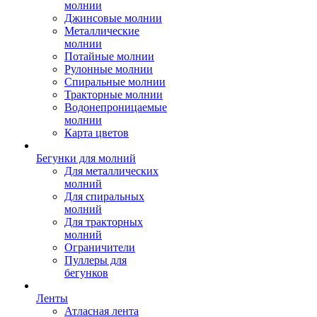
молнии
Джинсовые молнии
Металлические
молнии
Потайные молнии
Рулонные молнии
Спиральные молнии
Тракторные молнии
Водонепроницаемые
молнии
Карта цветов
Бегунки для молний
Для металлических
молний
Для спиральных
молний
Для тракторных
молний
Ограничители
Пуллеры для
бегунков
Ленты
Атласная лента