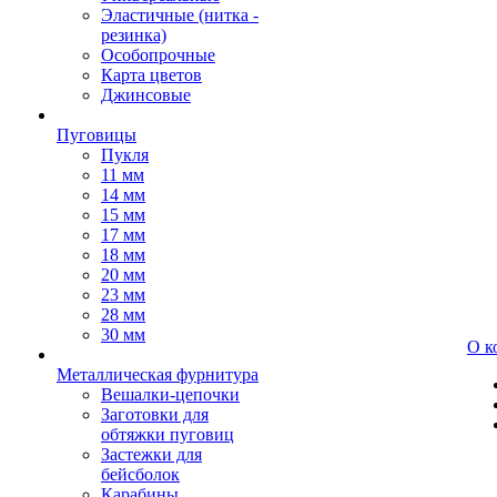
Эластичные (нитка -
резинка)
Особопрочные
Карта цветов
Джинсовые
Пуговицы
Пукля
11 мм
14 мм
15 мм
17 мм
18 мм
20 мм
23 мм
28 мм
30 мм
О к
Металлическая фурнитура
Вешалки-цепочки
Заготовки для
обтяжки пуговиц
Застежки для
бейсболок
Карабины