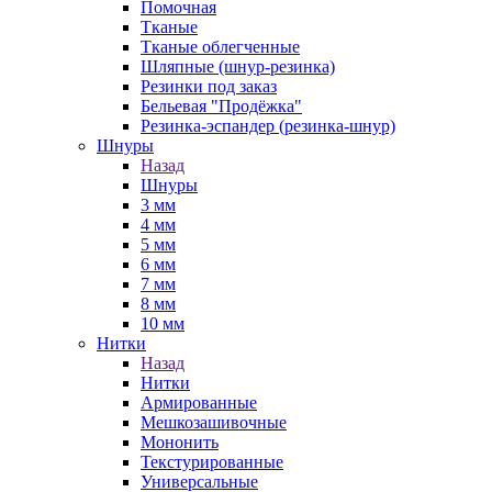
Помочная
Тканые
Тканые облегченные
Шляпные (шнур-резинка)
Резинки под заказ
Бельевая "Продёжка"
Резинка-эспандер (резинка-шнур)
Шнуры
Назад
Шнуры
3 мм
4 мм
5 мм
6 мм
7 мм
8 мм
10 мм
Нитки
Назад
Нитки
Армированные
Мешкозашивочные
Мононить
Текстурированные
Универсальные