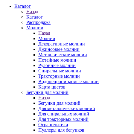
Каталог
Назад
Каталог
Распродажа
Молнии
Назад
Молнии
Декоративные молнии
Джинсовые молнии
Металлические молнии
Потайные молнии
Рулонные молнии
Спиральные молнии
Тракторные молнии
Водонепроницаемые молнии
Карта цветов
Бегунки для молний
Назад
Бегунки для молний
Для металлических молний
Для спиральных молний
Для тракторных молний
Ограничители
Пуллеры для бегунков