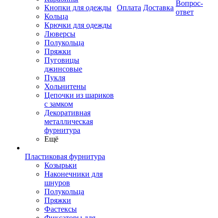
Вопрос-
Кнопки для одежды
Оплата
Доставка
ответ
Кольца
Крючки для одежды
Люверсы
Полукольца
Пряжки
Пуговицы
джинсовые
Пукля
Хольнитены
Цепочки из шариков
с замком
Декоративная
металлическая
фурнитура
Ещё
Пластиковая фурнитура
Козырьки
Наконечники для
шнуров
Полукольца
Пряжки
Фастексы
Фиксаторы для