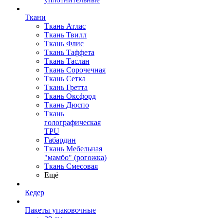
Ткани
Ткань Атлас
Ткань Твилл
Ткань Флис
Ткань Таффета
Ткань Таслан
Ткань Сорочечная
Ткань Сетка
Ткань Гретта
Ткань Оксфорд
Ткань Дюспо
Ткань
голографическая
TPU
Габардин
Ткань Мебельная
"мамбо" (рогожка)
Ткань Смесовая
Ещё
Кедер
Пакеты упаковочные