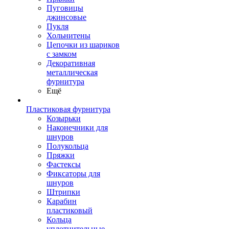
Пуговицы
джинсовые
Пукля
Хольнитены
Цепочки из шариков
с замком
Декоративная
металлическая
фурнитура
Ещё
Пластиковая фурнитура
Козырьки
Наконечники для
шнуров
Полукольца
Пряжки
Фастексы
Фиксаторы для
шнуров
Штрипки
Карабин
пластиковый
Кольца
уплотнительные