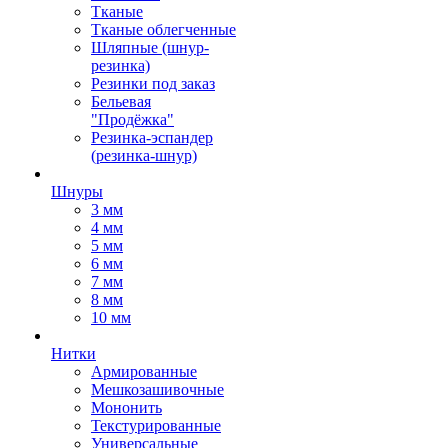
Тканые
Тканые облегченные
Шляпные (шнур-
резинка)
Резинки под заказ
Бельевая
"Продёжка"
Резинка-эспандер
(резинка-шнур)
Шнуры
3 мм
4 мм
5 мм
6 мм
7 мм
8 мм
10 мм
Нитки
Армированные
Мешкозашивочные
Мононить
Текстурированные
Универсальные