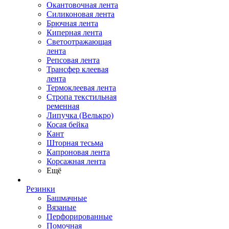
Окантовочная лента
Силиконовая лента
Брючная лента
Киперная лента
Светоотражающая
лента
Репсовая лента
Трансфер клеевая
лента
Термоклеевая лента
Стропа текстильная
ременная
Липучка (Велькро)
Косая бейка
Кант
Шторная тесьма
Капроновая лента
Корсажная лента
Ещё
Резинки
Башмачные
Вязаные
Перфорированные
Помочная