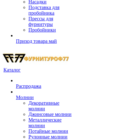
Насадки
Подставка для
пробойника
Прессы для
фурнитуры
Пробойники
Приход товара май
Каталог
Распродажа
Молнии
Декоративные
молнии
Джинсовые молнии
Металлические
молнии
Потайные молнии
Рулонные молнии