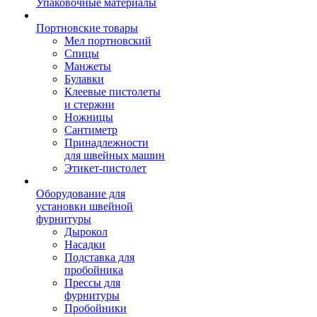
Упаковочные материалы
Портновские товары
Мел портновский
Спицы
Манжеты
Булавки
Клеевые пистолеты
и стержни
Ножницы
Сантиметр
Принадлежности
для швейных машин
Этикет-пистолет
Оборудование для
установки швейной
фурнитуры
Дырокол
Насадки
Подставка для
пробойника
Прессы для
фурнитуры
Пробойники