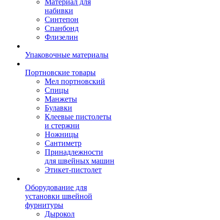
Материал для
набивки
Синтепон
Спанбонд
Флизелин
Упаковочные материалы
Портновские товары
Мел портновский
Спицы
Манжеты
Булавки
Клеевые пистолеты
и стержни
Ножницы
Сантиметр
Принадлежности
для швейных машин
Этикет-пистолет
Оборудование для
установки швейной
фурнитуры
Дырокол