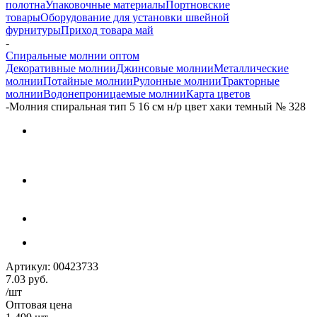
полотна
Упаковочные материалы
Портновские
товары
Оборудование для установки швейной
фурнитуры
Приход товара май
-
Спиральные молнии оптом
Декоративные молнии
Джинсовые молнии
Металлические
молнии
Потайные молнии
Рулонные молнии
Тракторные
молнии
Водонепроницаемые молнии
Карта цветов
-
Молния спиральная тип 5 16 см н/р цвет хаки темный № 328
Артикул:
00423733
7.03
руб.
/шт
Оптовая цена