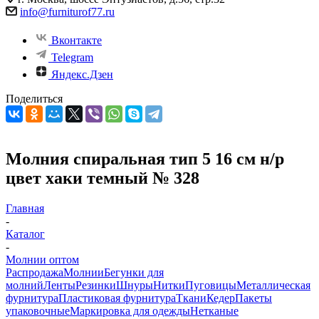
info@furniturof77.ru
Вконтакте
Telegram
Яндекс.Дзен
Поделиться
Молния спиральная тип 5 16 см н/р
цвет хаки темный № 328
Главная
-
Каталог
-
Молнии оптом
Распродажа
Молнии
Бегунки для
молний
Ленты
Резинки
Шнуры
Нитки
Пуговицы
Металлическая
фурнитура
Пластиковая фурнитура
Ткани
Кедер
Пакеты
упаковочные
Маркировка для одежды
Нетканые