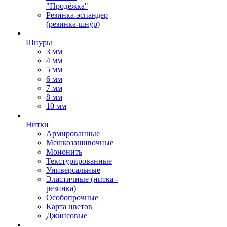
"Продёжка"
Резинка-эспандер
(резинка-шнур)
Шнуры
3 мм
4 мм
5 мм
6 мм
7 мм
8 мм
10 мм
Нитки
Армированные
Мешкозашивочные
Мононить
Текстурированные
Универсальные
Эластичные (нитка -
резинка)
Особопрочные
Карта цветов
Джинсовые