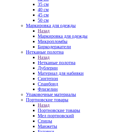
35 см
40 см
45 см
50 см
Маркировка для одежды
Назад
Маркировка для одежды
Микропломбы
Биркодержатели
Нетканые полотна
Назад
Нетканые полотна
Дублерин
Материал для набивки
Синтепон
Спанбонд
Флизелин
Упаковочные материалы
Портновские товары
Назад
Портновские товары
Мел портновский
Спицы
Манжеты
Булавки