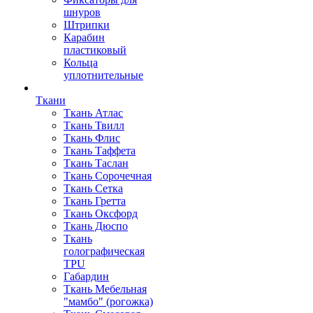
шнуров
Штрипки
Карабин
пластиковый
Кольца
уплотнительные
Ткани
Ткань Атлас
Ткань Твилл
Ткань Флис
Ткань Таффета
Ткань Таслан
Ткань Сорочечная
Ткань Сетка
Ткань Гретта
Ткань Оксфорд
Ткань Дюспо
Ткань
голографическая
TPU
Габардин
Ткань Мебельная
"мамбо" (рогожка)