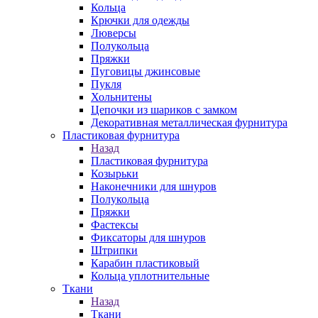
Кольца
Крючки для одежды
Люверсы
Полукольца
Пряжки
Пуговицы джинсовые
Пукля
Хольнитены
Цепочки из шариков с замком
Декоративная металлическая фурнитура
Пластиковая фурнитура
Назад
Пластиковая фурнитура
Козырьки
Наконечники для шнуров
Полукольца
Пряжки
Фастексы
Фиксаторы для шнуров
Штрипки
Карабин пластиковый
Кольца уплотнительные
Ткани
Назад
Ткани