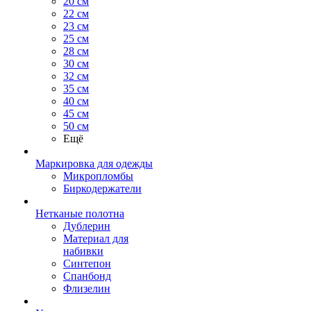
20 см
22 см
23 см
25 см
28 см
30 см
32 см
35 см
40 см
45 см
50 см
Ещё
Маркировка для одежды
Микропломбы
Биркодержатели
Нетканые полотна
Дублерин
Материал для
набивки
Синтепон
Спанбонд
Флизелин