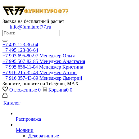
Заявка на бесплатный расчет
info@furniturof77.ru
+7 495 123-36-64
+7 495 123-36-64
+7 993 695-80-97
Менеджер Ольга
+7 995 507-82-85
Менеджер Анастасия
+7 995 656-11-04
Менеджер Кристина
+7 916 215-35-49
Менеджер Антон
+7 916 357-43-89
Менеджер Дмитрий
Звоните, пишите на Telegram, MAX
Отложенные
0
Корзина
0
0
Каталог
Распродажа
Молнии
Декоративные