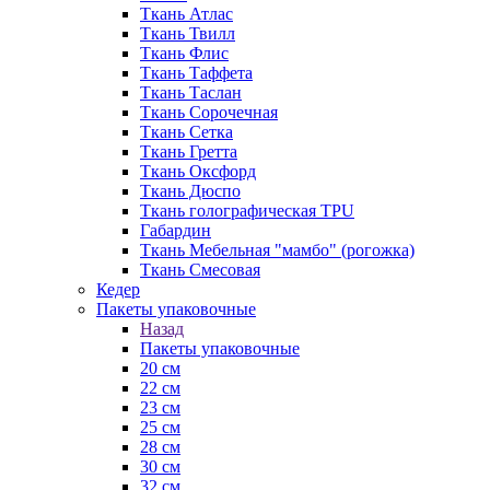
Ткань Атлас
Ткань Твилл
Ткань Флис
Ткань Таффета
Ткань Таслан
Ткань Сорочечная
Ткань Сетка
Ткань Гретта
Ткань Оксфорд
Ткань Дюспо
Ткань голографическая TPU
Габардин
Ткань Мебельная "мамбо" (рогожка)
Ткань Смесовая
Кедер
Пакеты упаковочные
Назад
Пакеты упаковочные
20 см
22 см
23 см
25 см
28 см
30 см
32 см