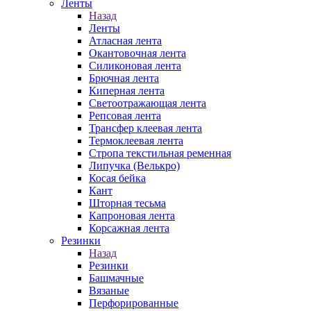
Ленты
Назад
Ленты
Атласная лента
Окантовочная лента
Силиконовая лента
Брючная лента
Киперная лента
Светоотражающая лента
Репсовая лента
Трансфер клеевая лента
Термоклеевая лента
Стропа текстильная ременная
Липучка (Велькро)
Косая бейка
Кант
Шторная тесьма
Капроновая лента
Корсажная лента
Резинки
Назад
Резинки
Башмачные
Вязаные
Перфорированные