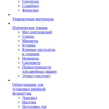
Синтепон
Спанбонд
Флизелин
Упаковочные материалы
Портновские товары
Мел портновский
Спицы
Манжеты
Булавки
Клеевые пистолеты
и стержни
Ножницы
Сантиметр
Принадлежности
для швейных машин
Этикет-пистолет
Оборудование для
установки швейной
фурнитуры
Дырокол
Насадки
Подставка для