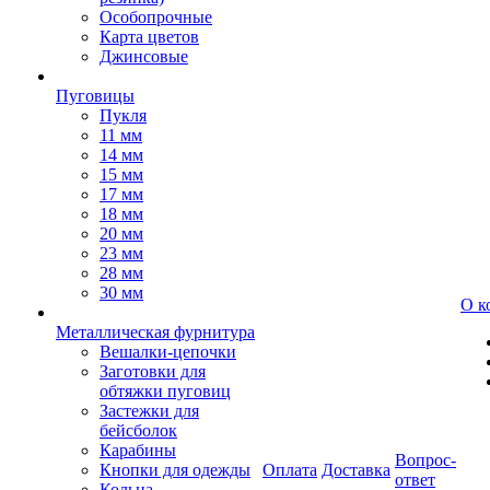
Особопрочные
Карта цветов
Джинсовые
Пуговицы
Пукля
11 мм
14 мм
15 мм
17 мм
18 мм
20 мм
23 мм
28 мм
30 мм
О к
Металлическая фурнитура
Вешалки-цепочки
Заготовки для
обтяжки пуговиц
Застежки для
бейсболок
Карабины
Вопрос-
Кнопки для одежды
Оплата
Доставка
ответ
Кольца