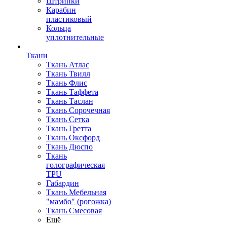
Штрипки
Карабин
пластиковый
Кольца
уплотнительные
Ткани
Ткань Атлас
Ткань Твилл
Ткань Флис
Ткань Таффета
Ткань Таслан
Ткань Сорочечная
Ткань Сетка
Ткань Гретта
Ткань Оксфорд
Ткань Дюспо
Ткань
голографическая
TPU
Габардин
Ткань Мебельная
"мамбо" (рогожка)
Ткань Смесовая
Ещё