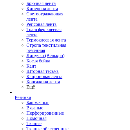
Брючная лента
Киперная лента
Светоотражающая
лента
Репсовая лента
Трансфер клеевая
лента
Термоклеевая лента
Стропа текстильная
ременная
Липучка (Велькро)
Косая бейка
Кант
Шторная тесьма
Капроновая лента
Корсажная лента
Ещё
Резинки
Башмачные
Вязаные
Перфорированные
Помочная
Тканые
Тканые облегченные