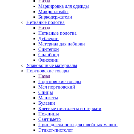
Назад
Маркировка для одежды
Микропломбы
Биркодержатели
Нетканые полотна
Назад
Нетканые полотна
Дублерин
Материал для набивки
Синтепон
Спанбонд
Флизелин
Упаковочные материалы
Портновские товары
Назад
Портновские товары
Мел портновский
Спицы
Манжеты
Булавки
Клеевые пистолеты и стержни
Ножницы
Сантиметр
Принадлежности для швейных машин
Этикет-пистолет