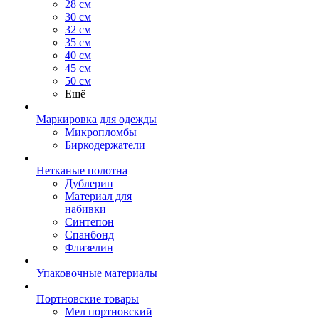
28 см
30 см
32 см
35 см
40 см
45 см
50 см
Ещё
Маркировка для одежды
Микропломбы
Биркодержатели
Нетканые полотна
Дублерин
Материал для
набивки
Синтепон
Спанбонд
Флизелин
Упаковочные материалы
Портновские товары
Мел портновский