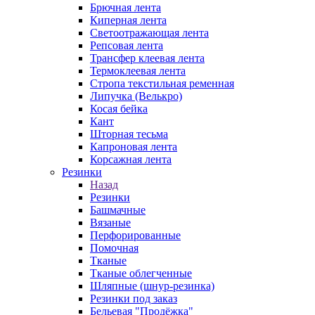
Брючная лента
Киперная лента
Светоотражающая лента
Репсовая лента
Трансфер клеевая лента
Термоклеевая лента
Стропа текстильная ременная
Липучка (Велькро)
Косая бейка
Кант
Шторная тесьма
Капроновая лента
Корсажная лента
Резинки
Назад
Резинки
Башмачные
Вязаные
Перфорированные
Помочная
Тканые
Тканые облегченные
Шляпные (шнур-резинка)
Резинки под заказ
Бельевая "Продёжка"