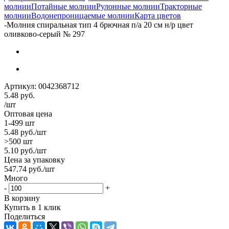
молнии
Потайные молнии
Рулонные молнии
Тракторные
молнии
Водонепроницаемые молнии
Карта цветов
-
Молния спиральная тип 4 брючная п/а 20 см н/р цвет
оливково-серый № 297
Артикул:
0042368712
5.48
руб.
/шт
Оптовая цена
1-499 шт
5.48
руб.
/шт
>500 шт
5.10
руб.
/шт
Цена за упаковку
547.74
руб.
/шт
Много
-
+
В корзину
Купить в 1 клик
Поделиться