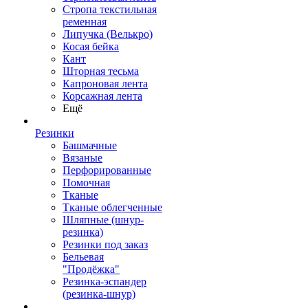
Стропа текстильная
ременная
Липучка (Велькро)
Косая бейка
Кант
Шторная тесьма
Капроновая лента
Корсажная лента
Ещё
Резинки
Башмачные
Вязаные
Перфорированные
Помочная
Тканые
Тканые облегченные
Шляпные (шнур-
резинка)
Резинки под заказ
Бельевая
"Продёжка"
Резинка-эспандер
(резинка-шнур)