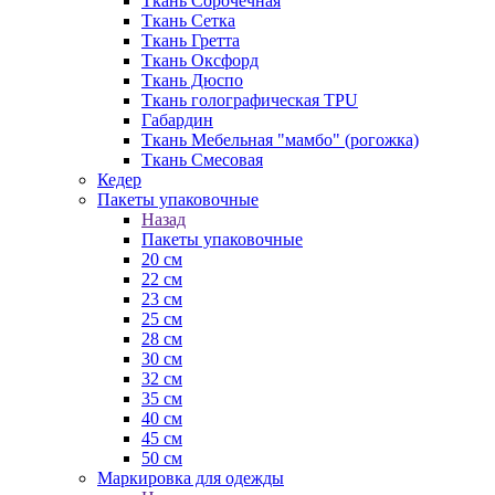
Ткань Сорочечная
Ткань Сетка
Ткань Гретта
Ткань Оксфорд
Ткань Дюспо
Ткань голографическая TPU
Габардин
Ткань Мебельная "мамбо" (рогожка)
Ткань Смесовая
Кедер
Пакеты упаковочные
Назад
Пакеты упаковочные
20 см
22 см
23 см
25 см
28 см
30 см
32 см
35 см
40 см
45 см
50 см
Маркировка для одежды