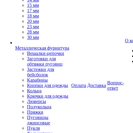
15 мм
17 мм
18 мм
20 мм
23 мм
28 мм
30 мм
О к
Металлическая фурнитура
Вешалки-цепочки
Заготовки для
обтяжки пуговиц
Застежки для
бейсболок
Карабины
Вопрос-
Кнопки для одежды
Оплата
Доставка
ответ
Кольца
Крючки для одежды
Люверсы
Полукольца
Пряжки
Пуговицы
джинсовые
Пукля