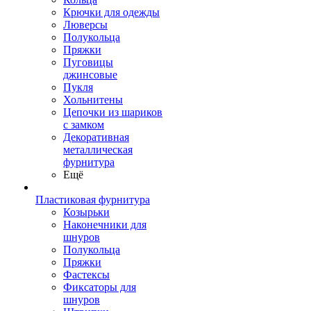
Крючки для одежды
Люверсы
Полукольца
Пряжки
Пуговицы
джинсовые
Пукля
Хольнитены
Цепочки из шариков
с замком
Декоративная
металлическая
фурнитура
Ещё
Пластиковая фурнитура
Козырьки
Наконечники для
шнуров
Полукольца
Пряжки
Фастексы
Фиксаторы для
шнуров