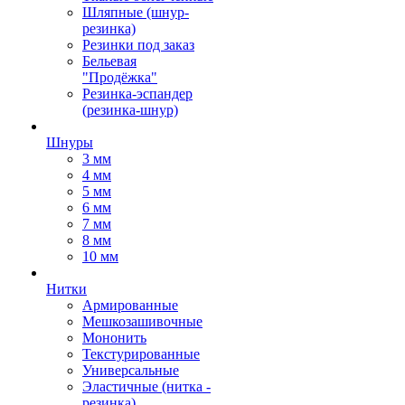
Шляпные (шнур-
резинка)
Резинки под заказ
Бельевая
"Продёжка"
Резинка-эспандер
(резинка-шнур)
Шнуры
3 мм
4 мм
5 мм
6 мм
7 мм
8 мм
10 мм
Нитки
Армированные
Мешкозашивочные
Мононить
Текстурированные
Универсальные
Эластичные (нитка -
резинка)