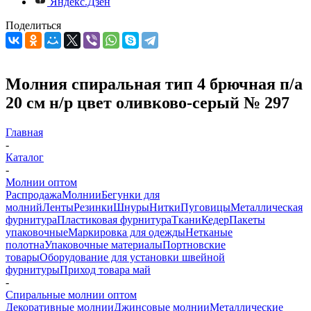
Яндекс.Дзен
Поделиться
Молния спиральная тип 4 брючная п/а
20 см н/р цвет оливково-серый № 297
Главная
-
Каталог
-
Молнии оптом
Распродажа
Молнии
Бегунки для
молний
Ленты
Резинки
Шнуры
Нитки
Пуговицы
Металлическая
фурнитура
Пластиковая фурнитура
Ткани
Кедер
Пакеты
упаковочные
Маркировка для одежды
Нетканые
полотна
Упаковочные материалы
Портновские
товары
Оборудование для установки швейной
фурнитуры
Приход товара май
-
Спиральные молнии оптом
Декоративные молнии
Джинсовые молнии
Металлические