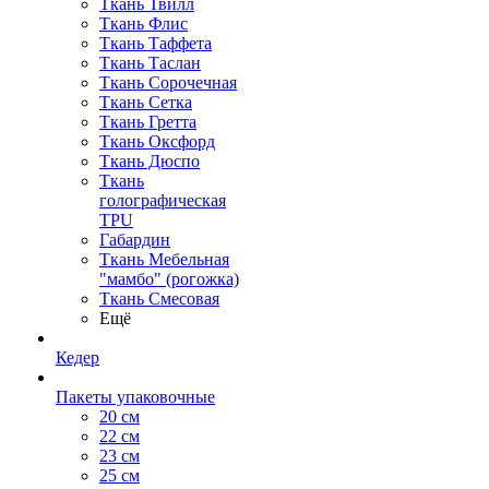
Ткань Твилл
Ткань Флис
Ткань Таффета
Ткань Таслан
Ткань Сорочечная
Ткань Сетка
Ткань Гретта
Ткань Оксфорд
Ткань Дюспо
Ткань
голографическая
TPU
Габардин
Ткань Мебельная
"мамбо" (рогожка)
Ткань Смесовая
Ещё
Кедер
Пакеты упаковочные
20 см
22 см
23 см
25 см