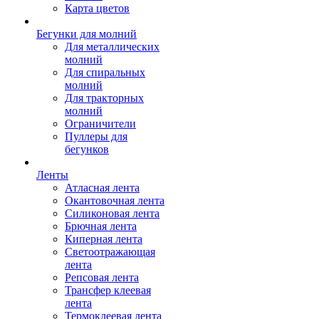
Карта цветов
Бегунки для молний
Для металлических
молний
Для спиральных
молний
Для тракторных
молний
Ограничители
Пуллеры для
бегунков
Ленты
Атласная лента
Окантовочная лента
Силиконовая лента
Брючная лента
Киперная лента
Светоотражающая
лента
Репсовая лента
Трансфер клеевая
лента
Термоклеевая лента