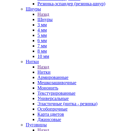
Резинка-эспандер (резинка-шнур)
Шнуры
Назад
Шнуры
3 мм
4 мм
5 мм
6 мм
7 мм
8 мм
10 мм
Нитки
Назад
Нитки
Армированные
Мешкозашивочные
Мононить
Текстурированные
Универсальные
Эластичные (нитка - резинка)
Особопрочные
Карта цветов
Джинсовые
Пуговицы
Назад