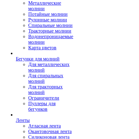
Металлические
молнии
Потайные молнии
Рулонные молнии
Спиральные молнии
Тракторные молнии
Водонепроницаемые
молнии
Карта цветов
Бегунки для молний
Для металлических
молний
Для спиральных
молний
Для тракторных
молний
Ограничители
Пуллеры для
бегунков
Ленты
Атласная лента
Окантовочная лента
Силиконовая лента