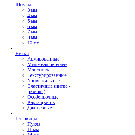
Шнуры
3 мм
4 мм
5 мм
6 мм
7 мм
8 мм
10 мм
Нитки
Армированные
Мешкозашивочные
Мононить
Текстурированные
Универсальные
Эластичные (нитка -
резинка)
Особопрочные
Карта цветов
Джинсовые
Пуговицы
Пукля
11 мм
14 мм