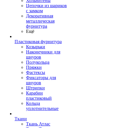
Хольнитены
Цепочки из шариков
с замком
Декоративная
металлическая
фурнитура
Ещё
Пластиковая фурнитура
Козырьки
Наконечники для
шнуров
Полукольца
Пряжки
Фастексы
Фиксаторы для
шнуров
Штрипки
Карабин
пластиковый
Кольца
уплотнительные
Ткани
Ткань Атлас