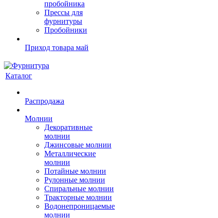
пробойника
Прессы для
фурнитуры
Пробойники
Приход товара май
Каталог
Распродажа
Молнии
Декоративные
молнии
Джинсовые молнии
Металлические
молнии
Потайные молнии
Рулонные молнии
Спиральные молнии
Тракторные молнии
Водонепроницаемые
молнии