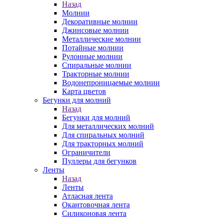
Назад
Молнии
Декоративные молнии
Джинсовые молнии
Металлические молнии
Потайные молнии
Рулонные молнии
Спиральные молнии
Тракторные молнии
Водонепроницаемые молнии
Карта цветов
Бегунки для молний
Назад
Бегунки для молний
Для металлических молний
Для спиральных молний
Для тракторных молний
Ограничители
Пуллеры для бегунков
Ленты
Назад
Ленты
Атласная лента
Окантовочная лента
Силиконовая лента