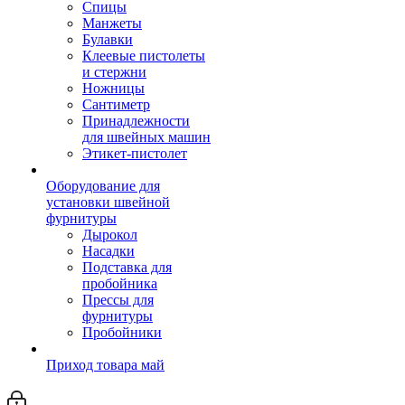
Спицы
Манжеты
Булавки
Клеевые пистолеты
и стержни
Ножницы
Сантиметр
Принадлежности
для швейных машин
Этикет-пистолет
Оборудование для
установки швейной
фурнитуры
Дырокол
Насадки
Подставка для
пробойника
Прессы для
фурнитуры
Пробойники
Приход товара май