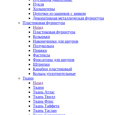
Пукля
Хольнитены
Цепочки из шариков с замком
Декоративная металлическая фурнитура
Пластиковая фурнитура
Назад
Пластиковая фурнитура
Козырьки
Наконечники для шнуров
Полукольца
Пряжки
Фастексы
Фиксаторы для шнуров
Штрипки
Карабин пластиковый
Кольца уплотнительные
Ткани
Назад
Ткани
Ткань Атлас
Ткань Твилл
Ткань Флис
Ткань Таффета
Ткань Таслан