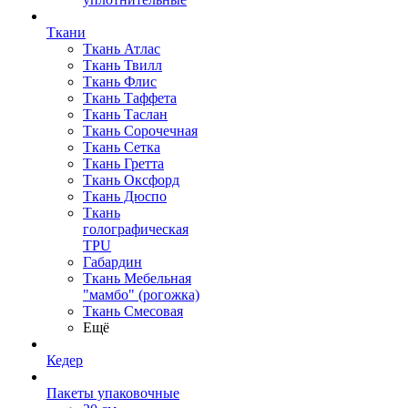
Ткани
Ткань Атлас
Ткань Твилл
Ткань Флис
Ткань Таффета
Ткань Таслан
Ткань Сорочечная
Ткань Сетка
Ткань Гретта
Ткань Оксфорд
Ткань Дюспо
Ткань
голографическая
TPU
Габардин
Ткань Мебельная
"мамбо" (рогожка)
Ткань Смесовая
Ещё
Кедер
Пакеты упаковочные