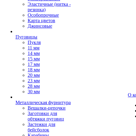
Эластичные (нитка -
резинка)
Особопрочные
Карта цветов
Джинсовые
Пуговицы
Пукля
11 мм
14 мм
15 мм
17 мм
18 мм
20 мм
23 мм
28 мм
30 мм
О к
Металлическая фурнитура
Вешалки-цепочки
Заготовки для
обтяжки пуговиц
Застежки для
бейсболок
Карабины