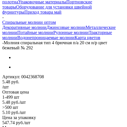
полотна
Упаковочные материалы
Портновские
товары
Оборудование для установки швейной
фурнитуры
Приход товара май
-
Спиральные молнии оптом
Декоративные молнии
Джинсовые молнии
Металлические
молнии
Потайные молнии
Рулонные молнии
Тракторные
молнии
Водонепроницаемые молнии
Карта цветов
-
Молния спиральная тип 4 брючная п/а 20 см н/р цвет
бежевый № 292
Артикул:
0042368708
5.48
руб.
/шт
Оптовая цена
1-499 шт
5.48
руб.
/шт
>500 шт
5.10
руб.
/шт
Цена за упаковку
547.74
руб.
/шт