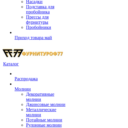
Насадки
Подставка для
пробойника
Прессы для
фурнитуры
Пробойники
Приход товара май
Каталог
Распродажа
Молнии
Декоративные
молнии
Джинсовые молнии
Металлические
молнии
Потайные молнии
Рулонные молнии