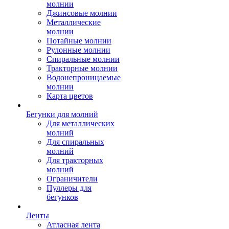
молнии
Джинсовые молнии
Металлические
молнии
Потайные молнии
Рулонные молнии
Спиральные молнии
Тракторные молнии
Водонепроницаемые
молнии
Карта цветов
Бегунки для молний
Для металлических
молний
Для спиральных
молний
Для тракторных
молний
Ограничители
Пуллеры для
бегунков
Ленты
Атласная лента