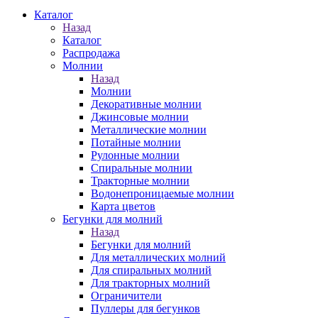
Каталог
Назад
Каталог
Распродажа
Молнии
Назад
Молнии
Декоративные молнии
Джинсовые молнии
Металлические молнии
Потайные молнии
Рулонные молнии
Спиральные молнии
Тракторные молнии
Водонепроницаемые молнии
Карта цветов
Бегунки для молний
Назад
Бегунки для молний
Для металлических молний
Для спиральных молний
Для тракторных молний
Ограничители
Пуллеры для бегунков