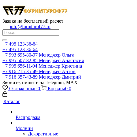
Заявка на бесплатный расчет
info@furniturof77.ru
+7 495 123-36-64
+7 495 123-36-64
+7 993 695-80-97
Менеджер Ольга
+7 995 507-82-85
Менеджер Анастасия
+7 995 656-11-04
Менеджер Кристина
+7 916 215-35-49
Менеджер Антон
+7 916 357-43-89
Менеджер Дмитрий
Звоните, пишите на Telegram, MAX
Отложенные
0
Корзина
0
0
Каталог
Распродажа
Молнии
Декоративные