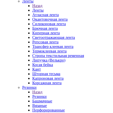
Ленты
Назад
Ленты
Атласная лента
Окантовочная лента
Силиконовая лента
Брючная лента
Киперная лента
Светоотражающая лента
Репсовая лента
Трансфер клеевая лента
Термоклеевая лента
Стропа текстильная ременная
Липучка (Велькро)
Косая бейка
Кант
Шторная тесьма
Капроновая лента
Корсажная лента
Резинки
Назад
Резинки
Башмачные
Вязаные
Перфорированные