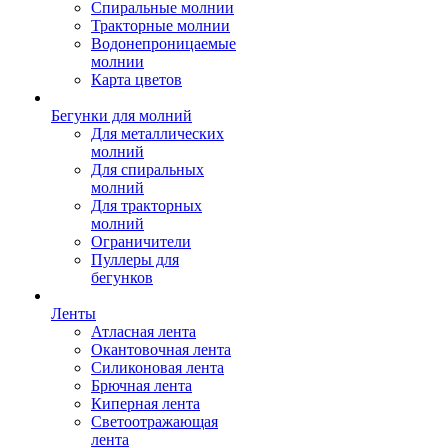
Спиральные молнии
Тракторные молнии
Водонепроницаемые
молнии
Карта цветов
Бегунки для молний
Для металлических
молний
Для спиральных
молний
Для тракторных
молний
Ограничители
Пуллеры для
бегунков
Ленты
Атласная лента
Окантовочная лента
Силиконовая лента
Брючная лента
Киперная лента
Светоотражающая
лента