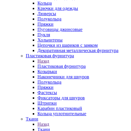
Кольца
Крючки для одежды
Люверсы
Полукольца
Пряжки
Пуговицы джинсовые
Пукля
Хольнитены
Цепочки из шариков с замком
Декоративная металлическая фурнитура
Пластиковая фурнитура
Назад
Пластиковая фурнитура
Козырьки
Наконечники для шнуров
Полукольца
Пряжки
Фастексы
Фиксаторы для шнуров
Штрипки
Карабин пластиковый
Кольца уплотнительные
Ткани
Назад
Ткани