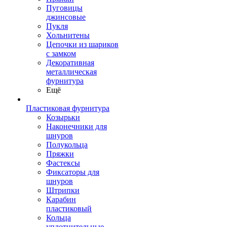
Пуговицы
джинсовые
Пукля
Хольнитены
Цепочки из шариков
с замком
Декоративная
металлическая
фурнитура
Ещё
Пластиковая фурнитура
Козырьки
Наконечники для
шнуров
Полукольца
Пряжки
Фастексы
Фиксаторы для
шнуров
Штрипки
Карабин
пластиковый
Кольца
уплотнительные