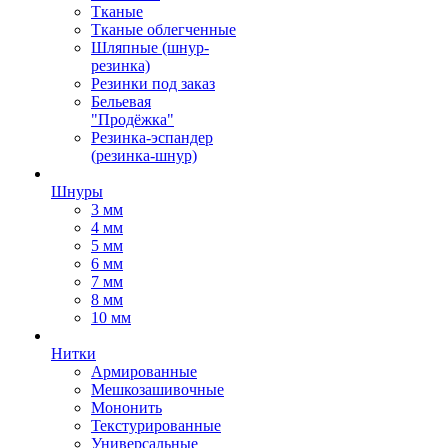
Тканые
Тканые облегченные
Шляпные (шнур-
резинка)
Резинки под заказ
Бельевая
"Продёжка"
Резинка-эспандер
(резинка-шнур)
Шнуры
3 мм
4 мм
5 мм
6 мм
7 мм
8 мм
10 мм
Нитки
Армированные
Мешкозашивочные
Мононить
Текстурированные
Универсальные