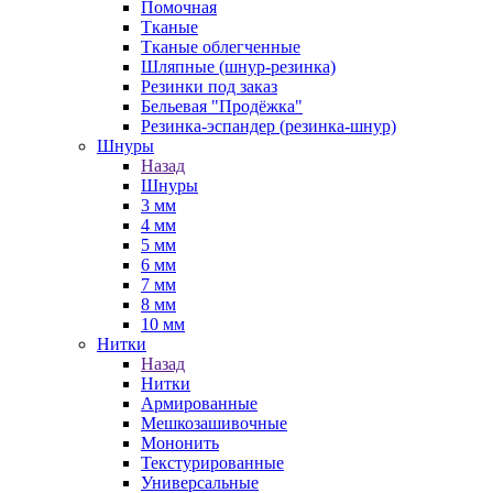
Помочная
Тканые
Тканые облегченные
Шляпные (шнур-резинка)
Резинки под заказ
Бельевая "Продёжка"
Резинка-эспандер (резинка-шнур)
Шнуры
Назад
Шнуры
3 мм
4 мм
5 мм
6 мм
7 мм
8 мм
10 мм
Нитки
Назад
Нитки
Армированные
Мешкозашивочные
Мононить
Текстурированные
Универсальные