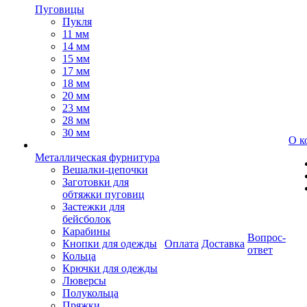
Пуговицы
Пукля
11 мм
14 мм
15 мм
17 мм
18 мм
20 мм
23 мм
28 мм
30 мм
О к
Металлическая фурнитура
Вешалки-цепочки
Заготовки для
обтяжки пуговиц
Застежки для
бейсболок
Карабины
Вопрос-
Кнопки для одежды
Оплата
Доставка
ответ
Кольца
Крючки для одежды
Люверсы
Полукольца
Пряжки