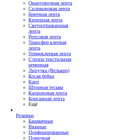
Окантовочная лента
Силиконовая лента
Брючная лента
Киперная лента
Светоотражающая
лента
Репсовая лента
Трансфер клеевая
лента
Термоклеевая лента
Стропа текстильная
ременная
Липучка (Велькро)
Косая бейка
Кант
Шторная тесьма
Капроновая лента
Корсажная лента
Ещё
Резинки
Башмачные
Вязаные
Перфорированные
Помочная