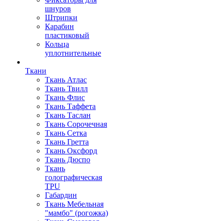
шнуров
Штрипки
Карабин
пластиковый
Кольца
уплотнительные
Ткани
Ткань Атлас
Ткань Твилл
Ткань Флис
Ткань Таффета
Ткань Таслан
Ткань Сорочечная
Ткань Сетка
Ткань Гретта
Ткань Оксфорд
Ткань Дюспо
Ткань
голографическая
TPU
Габардин
Ткань Мебельная
"мамбо" (рогожка)