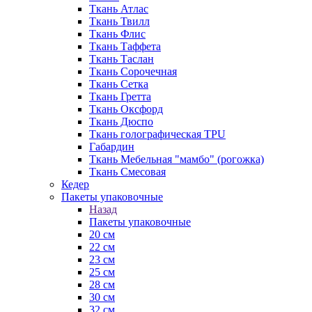
Ткань Атлас
Ткань Твилл
Ткань Флис
Ткань Таффета
Ткань Таслан
Ткань Сорочечная
Ткань Сетка
Ткань Гретта
Ткань Оксфорд
Ткань Дюспо
Ткань голографическая TPU
Габардин
Ткань Мебельная "мамбо" (рогожка)
Ткань Смесовая
Кедер
Пакеты упаковочные
Назад
Пакеты упаковочные
20 см
22 см
23 см
25 см
28 см
30 см
32 см