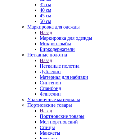
35 см
40 см
45 см
50 см
Маркировка для одежды
Назад
Маркировка для одежды
Микропломбы
Биркодержатели
Нетканые полотна
Назад
Нетканые полотна
Дублерин
Материал для набивки
Синтепон
Спанбонд
Флизелин
Упаковочные материалы
Портновские товары
Назад
Портновские товары
Мел портновский
Спицы
Манжеты
Булавки