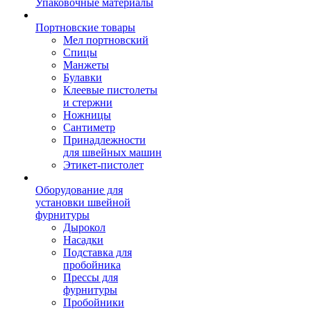
Упаковочные материалы
Портновские товары
Мел портновский
Спицы
Манжеты
Булавки
Клеевые пистолеты
и стержни
Ножницы
Сантиметр
Принадлежности
для швейных машин
Этикет-пистолет
Оборудование для
установки швейной
фурнитуры
Дырокол
Насадки
Подставка для
пробойника
Прессы для
фурнитуры
Пробойники