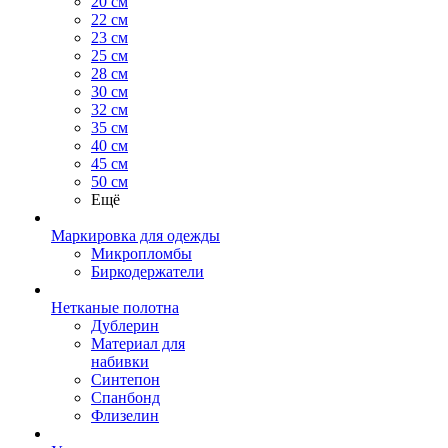
20 см
22 см
23 см
25 см
28 см
30 см
32 см
35 см
40 см
45 см
50 см
Ещё
Маркировка для одежды
Микропломбы
Биркодержатели
Нетканые полотна
Дублерин
Материал для
набивки
Синтепон
Спанбонд
Флизелин