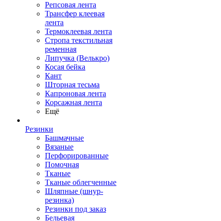
Репсовая лента
Трансфер клеевая
лента
Термоклеевая лента
Стропа текстильная
ременная
Липучка (Велькро)
Косая бейка
Кант
Шторная тесьма
Капроновая лента
Корсажная лента
Ещё
Резинки
Башмачные
Вязаные
Перфорированные
Помочная
Тканые
Тканые облегченные
Шляпные (шнур-
резинка)
Резинки под заказ
Бельевая