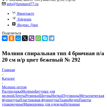
info@furniturof77.ru
Вконтакте
Telegram
Яндекс.Дзен
Поделиться
Молния спиральная тип 4 брючная п/а
20 см н/р цвет бежевый № 292
Главная
-
Каталог
-
Молнии оптом
Распродажа
Молнии
Бегунки для
молний
Ленты
Резинки
Шнуры
Нитки
Пуговицы
Металлическая
фурнитура
Пластиковая фурнитура
Ткани
Кедер
Пакеты
упаковочные
Маркировка для одежды
Нетканые