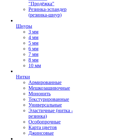
"Продёжка"
Резинка-эспандер
(резинка-шнур)
Шнуры
3 мм
4 мм
5 мм
6 мм
7 мм
8 мм
10 мм
Нитки
Армированные
Мешкозашивочные
Мононить
Текстурированные
Универсальные
Эластичные (нитка -
резинка)
Особопрочные
Карта цветов
Джинсовые