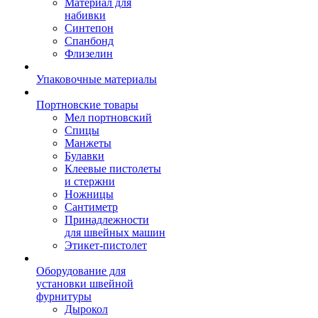
Материал для
набивки
Синтепон
Спанбонд
Флизелин
Упаковочные материалы
Портновские товары
Мел портновский
Спицы
Манжеты
Булавки
Клеевые пистолеты
и стержни
Ножницы
Сантиметр
Принадлежности
для швейных машин
Этикет-пистолет
Оборудование для
установки швейной
фурнитуры
Дырокол