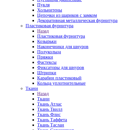
Пукля
Хольнитены
Цепочки из шариков с замком
Декоративная металлическая фурнитура
Пластиковая фурнитура
Назад
Пластиковая фурнитура
Козырьки
Наконечники для шнуров
Полукольца
Пряжки
Фастексы
Фиксаторы для шнуров
Штрипки
Карабин пластиковый
Кольца уплотнительные
Ткани
Назад
Ткани
Ткань Атлас
Ткань Твилл
Ткань Флис
Ткань Таффета
Ткань Таслан