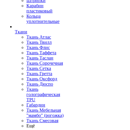
Штрипки
Карабин
пластиковый
Кольца
уплотнительные
Ткани
Ткань Атлас
Ткань Твилл
Ткань Флис
Ткань Таффета
Ткань Таслан
Ткань Сорочечная
Ткань Сетка
Ткань Гретта
Ткань Оксфорд
Ткань Дюспо
Ткань
голографическая
TPU
Габардин
Ткань Мебельная
"мамбо" (рогожка)
Ткань Смесовая
Ещё