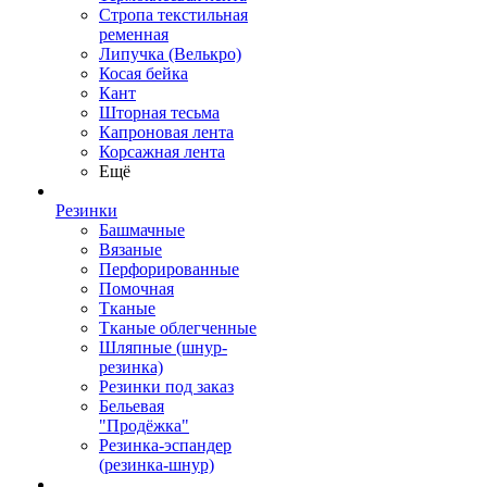
Стропа текстильная
ременная
Липучка (Велькро)
Косая бейка
Кант
Шторная тесьма
Капроновая лента
Корсажная лента
Ещё
Резинки
Башмачные
Вязаные
Перфорированные
Помочная
Тканые
Тканые облегченные
Шляпные (шнур-
резинка)
Резинки под заказ
Бельевая
"Продёжка"
Резинка-эспандер
(резинка-шнур)