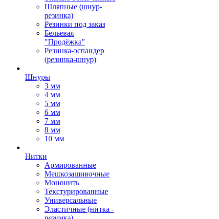
Шляпные (шнур-
резинка)
Резинки под заказ
Бельевая
"Продёжка"
Резинка-эспандер
(резинка-шнур)
Шнуры
3 мм
4 мм
5 мм
6 мм
7 мм
8 мм
10 мм
Нитки
Армированные
Мешкозашивочные
Мононить
Текстурированные
Универсальные
Эластичные (нитка -
резинка)