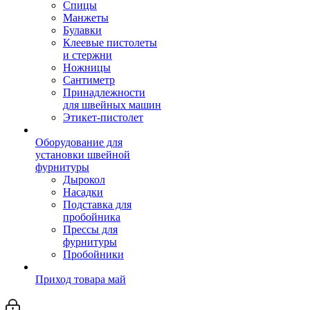
Спицы
Манжеты
Булавки
Клеевые пистолеты
и стержни
Ножницы
Сантиметр
Принадлежности
для швейных машин
Этикет-пистолет
Оборудование для
установки швейной
фурнитуры
Дырокол
Насадки
Подставка для
пробойника
Прессы для
фурнитуры
Пробойники
Приход товара май