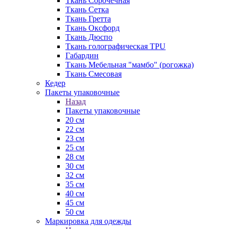
Ткань Сорочечная
Ткань Сетка
Ткань Гретта
Ткань Оксфорд
Ткань Дюспо
Ткань голографическая TPU
Габардин
Ткань Мебельная "мамбо" (рогожка)
Ткань Смесовая
Кедер
Пакеты упаковочные
Назад
Пакеты упаковочные
20 см
22 см
23 см
25 см
28 см
30 см
32 см
35 см
40 см
45 см
50 см
Маркировка для одежды