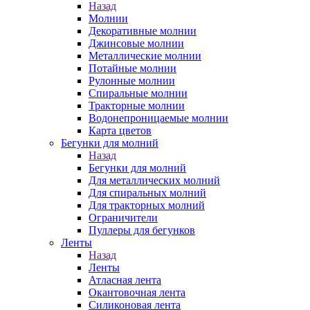
Назад
Молнии
Декоративные молнии
Джинсовые молнии
Металлические молнии
Потайные молнии
Рулонные молнии
Спиральные молнии
Тракторные молнии
Водонепроницаемые молнии
Карта цветов
Бегунки для молний
Назад
Бегунки для молний
Для металлических молний
Для спиральных молний
Для тракторных молний
Ограничители
Пуллеры для бегунков
Ленты
Назад
Ленты
Атласная лента
Окантовочная лента
Силиконовая лента