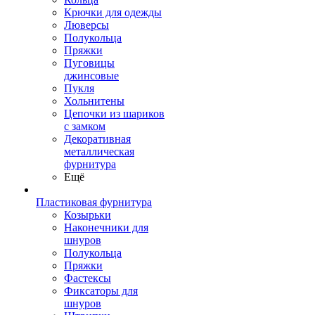
Крючки для одежды
Люверсы
Полукольца
Пряжки
Пуговицы
джинсовые
Пукля
Хольнитены
Цепочки из шариков
с замком
Декоративная
металлическая
фурнитура
Ещё
Пластиковая фурнитура
Козырьки
Наконечники для
шнуров
Полукольца
Пряжки
Фастексы
Фиксаторы для
шнуров