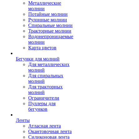
Металлические
молнии
Потайные молнии
Рулонные молнии
Спиральные молнии
Тракторные молнии
Водонепроницаемые
молнии
Карта цветов
Бегунки для молний
Для металлических
молний
Для спиральных
молний
Для тракторных
молний
Ограничители
Пуллеры для
бегунков
Ленты
Атласная лента
Окантовочная лента
Силиконовая лента