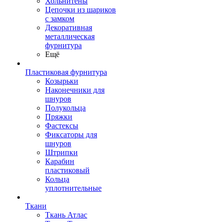
Хольнитены
Цепочки из шариков
с замком
Декоративная
металлическая
фурнитура
Ещё
Пластиковая фурнитура
Козырьки
Наконечники для
шнуров
Полукольца
Пряжки
Фастексы
Фиксаторы для
шнуров
Штрипки
Карабин
пластиковый
Кольца
уплотнительные
Ткани
Ткань Атлас