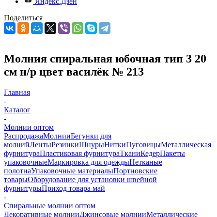
Яндекс.Дзен
Поделиться
Молния спиральная юбочная тип 3 20
см н/р цвет василёк № 213
Главная
-
Каталог
-
Молнии оптом
Распродажа
Молнии
Бегунки для
молний
Ленты
Резинки
Шнуры
Нитки
Пуговицы
Металлическая
фурнитура
Пластиковая фурнитура
Ткани
Кедер
Пакеты
упаковочные
Маркировка для одежды
Нетканые
полотна
Упаковочные материалы
Портновские
товары
Оборудование для установки швейной
фурнитуры
Приход товара май
-
Спиральные молнии оптом
Декоративные молнии
Джинсовые молнии
Металлические