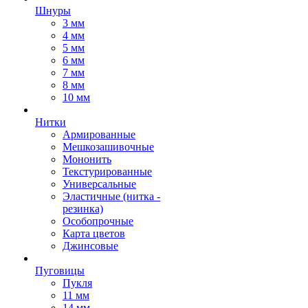
Шнуры
3 мм
4 мм
5 мм
6 мм
7 мм
8 мм
10 мм
Нитки
Армированные
Мешкозашивочные
Мононить
Текстурированные
Универсальные
Эластичные (нитка -
резинка)
Особопрочные
Карта цветов
Джинсовые
Пуговицы
Пукля
11 мм
14 мм