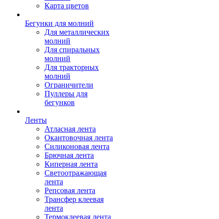
Карта цветов
Бегунки для молний
Для металлических
молний
Для спиральных
молний
Для тракторных
молний
Ограничители
Пуллеры для
бегунков
Ленты
Атласная лента
Окантовочная лента
Силиконовая лента
Брючная лента
Киперная лента
Светоотражающая
лента
Репсовая лента
Трансфер клеевая
лента
Термоклеевая лента