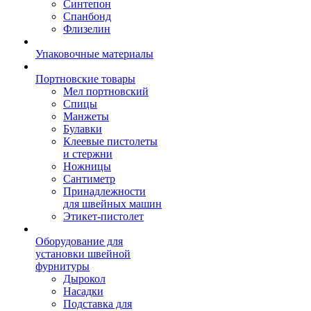
Синтепон
Спанбонд
Флизелин
Упаковочные материалы
Портновские товары
Мел портновский
Спицы
Манжеты
Булавки
Клеевые пистолеты
и стержни
Ножницы
Сантиметр
Принадлежности
для швейных машин
Этикет-пистолет
Оборудование для
установки швейной
фурнитуры
Дырокол
Насадки
Подставка для