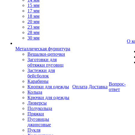
15 мм
17 мм
18 мм
20 мм
23 мм
28 мм
30 мм
О к
Металлическая фурнитура
Вешалки-цепочки
Заготовки для
обтяжки пуговиц
Застежки для
бейсболок
Карабины
Вопрос-
Кнопки для одежды
Оплата
Доставка
ответ
Кольца
Крючки для одежды
Люверсы
Полукольца
Пряжки
Пуговицы
джинсовые
Пукля