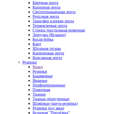
Брючная лента
Киперная лента
Светоотражающая лента
Репсовая лента
Трансфер клеевая лента
Термоклеевая лента
Стропа текстильная ременная
Липучка (Велькро)
Косая бейка
Кант
Шторная тесьма
Капроновая лента
Корсажная лента
Резинки
Назад
Резинки
Башмачные
Вязаные
Перфорированные
Помочная
Тканые
Тканые облегченные
Шляпные (шнур-резинка)
Резинки под заказ
Бельевая "Продёжка"