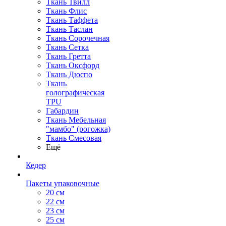
Ткань Твилл
Ткань Флис
Ткань Таффета
Ткань Таслан
Ткань Сорочечная
Ткань Сетка
Ткань Гретта
Ткань Оксфорд
Ткань Дюспо
Ткань
голографическая
TPU
Габардин
Ткань Мебельная
"мамбо" (рогожка)
Ткань Смесовая
Ещё
Кедер
Пакеты упаковочные
20 см
22 см
23 см
25 см