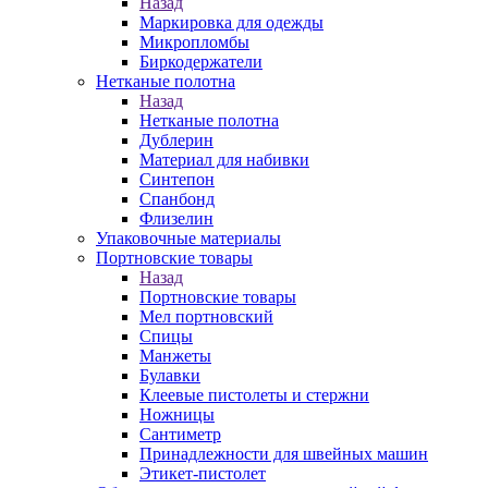
Назад
Маркировка для одежды
Микропломбы
Биркодержатели
Нетканые полотна
Назад
Нетканые полотна
Дублерин
Материал для набивки
Синтепон
Спанбонд
Флизелин
Упаковочные материалы
Портновские товары
Назад
Портновские товары
Мел портновский
Спицы
Манжеты
Булавки
Клеевые пистолеты и стержни
Ножницы
Сантиметр
Принадлежности для швейных машин
Этикет-пистолет