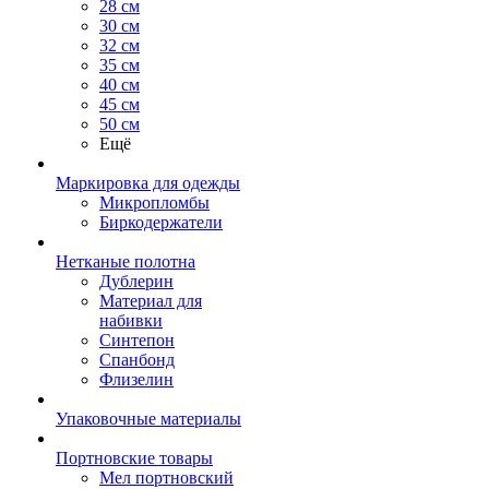
28 см
30 см
32 см
35 см
40 см
45 см
50 см
Ещё
Маркировка для одежды
Микропломбы
Биркодержатели
Нетканые полотна
Дублерин
Материал для
набивки
Синтепон
Спанбонд
Флизелин
Упаковочные материалы
Портновские товары
Мел портновский