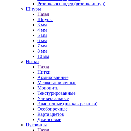
Резинка-эспандер (резинка-шнур)
Шнуры
Назад
Шнуры
3 мм
4 мм
5 мм
6 мм
7 мм
8 мм
10 мм
Нитки
Назад
Нитки
Армированные
Мешкозашивочные
Мононить
Текстурированные
Универсальные
Эластичные (нитка - резинка)
Особопрочные
Карта цветов
Джинсовые
Пуговицы
Назад