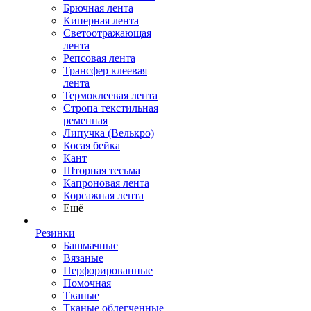
Брючная лента
Киперная лента
Светоотражающая
лента
Репсовая лента
Трансфер клеевая
лента
Термоклеевая лента
Стропа текстильная
ременная
Липучка (Велькро)
Косая бейка
Кант
Шторная тесьма
Капроновая лента
Корсажная лента
Ещё
Резинки
Башмачные
Вязаные
Перфорированные
Помочная
Тканые
Тканые облегченные