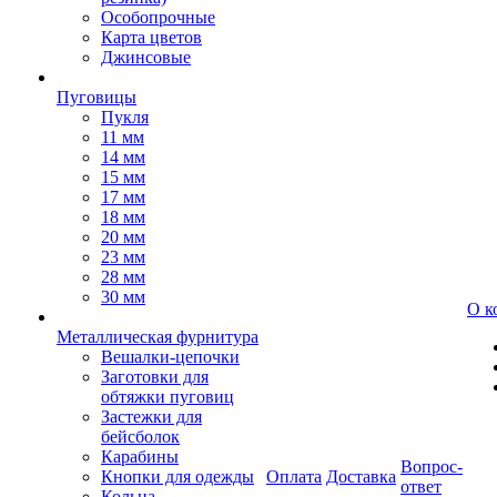
Особопрочные
Карта цветов
Джинсовые
Пуговицы
Пукля
11 мм
14 мм
15 мм
17 мм
18 мм
20 мм
23 мм
28 мм
30 мм
О к
Металлическая фурнитура
Вешалки-цепочки
Заготовки для
обтяжки пуговиц
Застежки для
бейсболок
Карабины
Вопрос-
Кнопки для одежды
Оплата
Доставка
ответ
Кольца