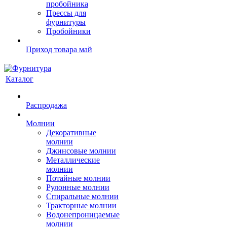
пробойника
Прессы для
фурнитуры
Пробойники
Приход товара май
Каталог
Распродажа
Молнии
Декоративные
молнии
Джинсовые молнии
Металлические
молнии
Потайные молнии
Рулонные молнии
Спиральные молнии
Тракторные молнии
Водонепроницаемые
молнии