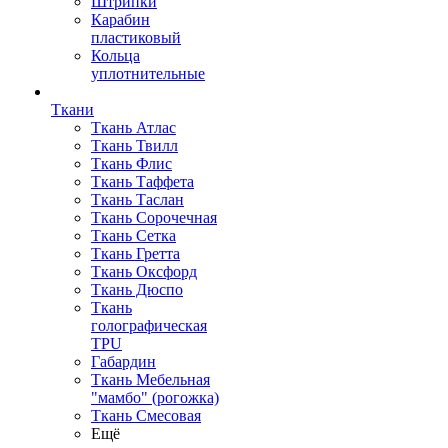
Штрипки
Карабин
пластиковый
Кольца
уплотнительные
Ткани
Ткань Атлас
Ткань Твилл
Ткань Флис
Ткань Таффета
Ткань Таслан
Ткань Сорочечная
Ткань Сетка
Ткань Гретта
Ткань Оксфорд
Ткань Дюспо
Ткань
голографическая
TPU
Габардин
Ткань Мебельная
"мамбо" (рогожка)
Ткань Смесовая
Ещё