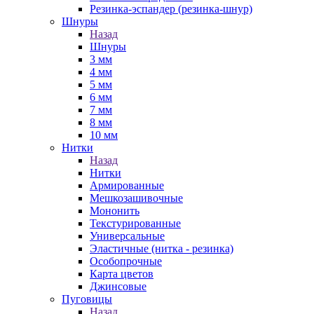
Резинка-эспандер (резинка-шнур)
Шнуры
Назад
Шнуры
3 мм
4 мм
5 мм
6 мм
7 мм
8 мм
10 мм
Нитки
Назад
Нитки
Армированные
Мешкозашивочные
Мононить
Текстурированные
Универсальные
Эластичные (нитка - резинка)
Особопрочные
Карта цветов
Джинсовые
Пуговицы
Назад