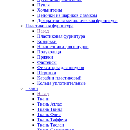
Пукля
Хольнитены
Цепочки из шариков с замком
Декоративная металлическая фурнитура
Пластиковая фурнитура
Назад
Пластиковая фурнитура
Козырьки
Наконечники для шнуров
Полукольца
Пряжки
Фастексы
Фиксаторы для шнуров
Штрипки
Карабин пластиковый
Кольца уплотнительные
Ткани
Назад
Ткани
Ткань Атлас
Ткань Твилл
Ткань Флис
Ткань Таффета
Ткань Таслан