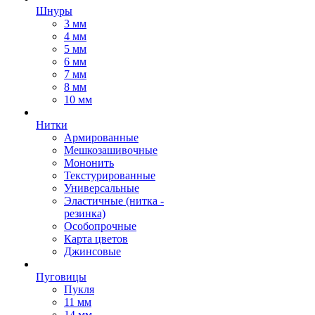
Шнуры
3 мм
4 мм
5 мм
6 мм
7 мм
8 мм
10 мм
Нитки
Армированные
Мешкозашивочные
Мононить
Текстурированные
Универсальные
Эластичные (нитка -
резинка)
Особопрочные
Карта цветов
Джинсовые
Пуговицы
Пукля
11 мм
14 мм