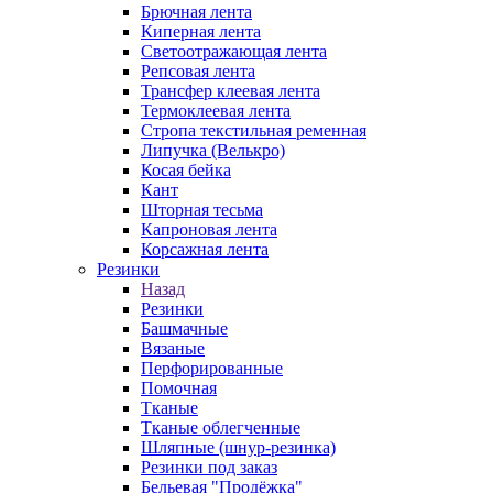
Брючная лента
Киперная лента
Светоотражающая лента
Репсовая лента
Трансфер клеевая лента
Термоклеевая лента
Стропа текстильная ременная
Липучка (Велькро)
Косая бейка
Кант
Шторная тесьма
Капроновая лента
Корсажная лента
Резинки
Назад
Резинки
Башмачные
Вязаные
Перфорированные
Помочная
Тканые
Тканые облегченные
Шляпные (шнур-резинка)
Резинки под заказ
Бельевая "Продёжка"