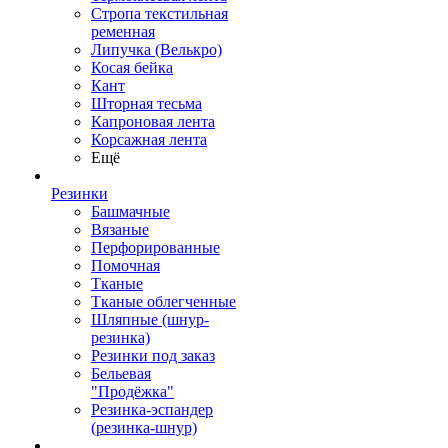
Стропа текстильная
ременная
Липучка (Велькро)
Косая бейка
Кант
Шторная тесьма
Капроновая лента
Корсажная лента
Ещё
Резинки
Башмачные
Вязаные
Перфорированные
Помочная
Тканые
Тканые облегченные
Шляпные (шнур-
резинка)
Резинки под заказ
Бельевая
"Продёжка"
Резинка-эспандер
(резинка-шнур)