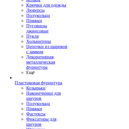
Крючки для одежды
Люверсы
Полукольца
Пряжки
Пуговицы
джинсовые
Пукля
Хольнитены
Цепочки из шариков
с замком
Декоративная
металлическая
фурнитура
Ещё
Пластиковая фурнитура
Козырьки
Наконечники для
шнуров
Полукольца
Пряжки
Фастексы
Фиксаторы для
шнуров