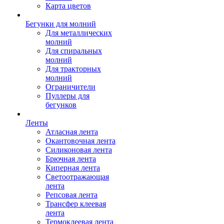
Карта цветов
Бегунки для молний
Для металлических
молний
Для спиральных
молний
Для тракторных
молний
Ограничители
Пуллеры для
бегунков
Ленты
Атласная лента
Окантовочная лента
Силиконовая лента
Брючная лента
Киперная лента
Светоотражающая
лента
Репсовая лента
Трансфер клеевая
лента
Термоклеевая лента