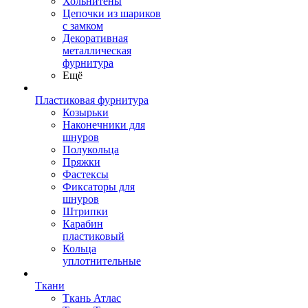
Хольнитены
Цепочки из шариков
с замком
Декоративная
металлическая
фурнитура
Ещё
Пластиковая фурнитура
Козырьки
Наконечники для
шнуров
Полукольца
Пряжки
Фастексы
Фиксаторы для
шнуров
Штрипки
Карабин
пластиковый
Кольца
уплотнительные
Ткани
Ткань Атлас