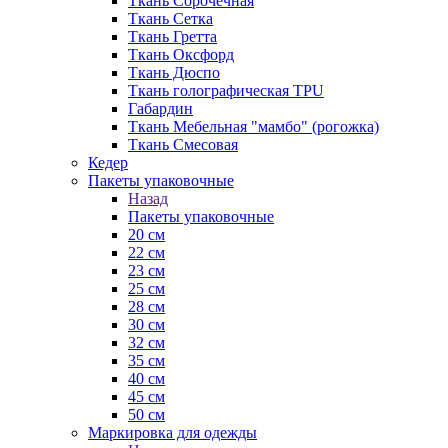
Ткань Сорочечная
Ткань Сетка
Ткань Гретта
Ткань Оксфорд
Ткань Дюспо
Ткань голографическая TPU
Габардин
Ткань Мебельная "мамбо" (рогожка)
Ткань Смесовая
Кедер
Пакеты упаковочные
Назад
Пакеты упаковочные
20 см
22 см
23 см
25 см
28 см
30 см
32 см
35 см
40 см
45 см
50 см
Маркировка для одежды