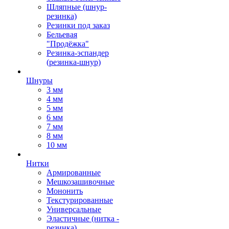
Шляпные (шнур-
резинка)
Резинки под заказ
Бельевая
"Продёжка"
Резинка-эспандер
(резинка-шнур)
Шнуры
3 мм
4 мм
5 мм
6 мм
7 мм
8 мм
10 мм
Нитки
Армированные
Мешкозашивочные
Мононить
Текстурированные
Универсальные
Эластичные (нитка -
резинка)