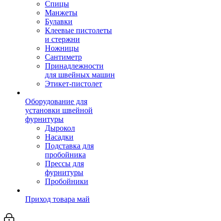
Спицы
Манжеты
Булавки
Клеевые пистолеты
и стержни
Ножницы
Сантиметр
Принадлежности
для швейных машин
Этикет-пистолет
Оборудование для
установки швейной
фурнитуры
Дырокол
Насадки
Подставка для
пробойника
Прессы для
фурнитуры
Пробойники
Приход товара май