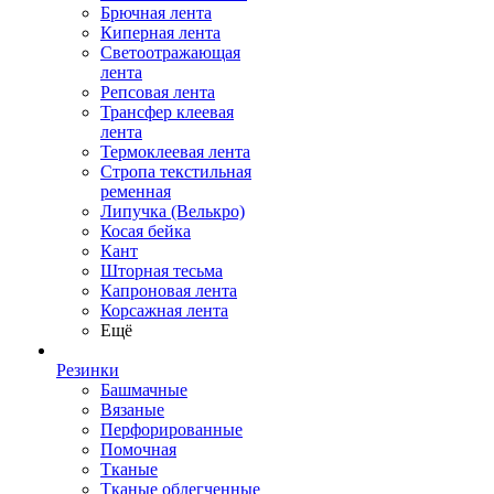
Брючная лента
Киперная лента
Светоотражающая
лента
Репсовая лента
Трансфер клеевая
лента
Термоклеевая лента
Стропа текстильная
ременная
Липучка (Велькро)
Косая бейка
Кант
Шторная тесьма
Капроновая лента
Корсажная лента
Ещё
Резинки
Башмачные
Вязаные
Перфорированные
Помочная
Тканые
Тканые облегченные