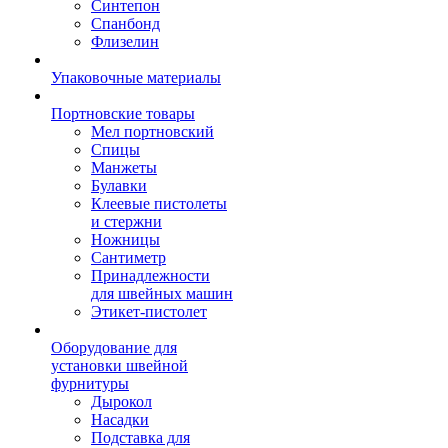
Синтепон
Спанбонд
Флизелин
Упаковочные материалы
Портновские товары
Мел портновский
Спицы
Манжеты
Булавки
Клеевые пистолеты
и стержни
Ножницы
Сантиметр
Принадлежности
для швейных машин
Этикет-пистолет
Оборудование для
установки швейной
фурнитуры
Дырокол
Насадки
Подставка для