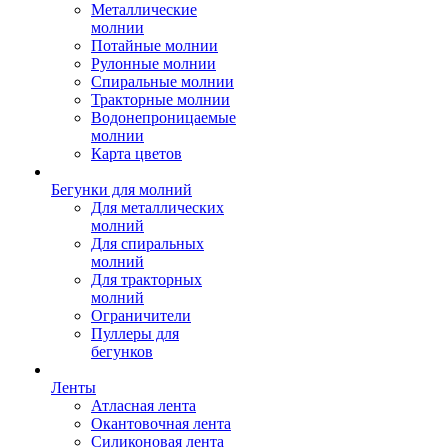
Металлические
молнии
Потайные молнии
Рулонные молнии
Спиральные молнии
Тракторные молнии
Водонепроницаемые
молнии
Карта цветов
Бегунки для молний
Для металлических
молний
Для спиральных
молний
Для тракторных
молний
Ограничители
Пуллеры для
бегунков
Ленты
Атласная лента
Окантовочная лента
Силиконовая лента