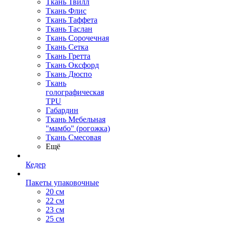
Ткань Твилл
Ткань Флис
Ткань Таффета
Ткань Таслан
Ткань Сорочечная
Ткань Сетка
Ткань Гретта
Ткань Оксфорд
Ткань Дюспо
Ткань
голографическая
TPU
Габардин
Ткань Мебельная
"мамбо" (рогожка)
Ткань Смесовая
Ещё
Кедер
Пакеты упаковочные
20 см
22 см
23 см
25 см