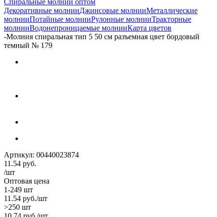
Спиральные молнии оптом
Декоративные молнии
Джинсовые молнии
Металлические
молнии
Потайные молнии
Рулонные молнии
Тракторные
молнии
Водонепроницаемые молнии
Карта цветов
-
Молния спиральная тип 5 50 см разъемная цвет бордовый
темный № 179
Артикул:
00440023874
11.54
руб.
/шт
Оптовая цена
1-249 шт
11.54
руб.
/шт
>250 шт
10.74
руб.
/шт