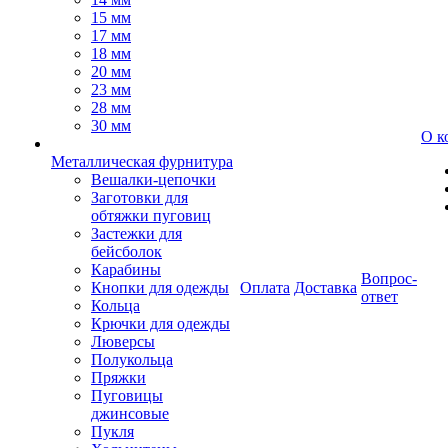
15 мм
17 мм
18 мм
20 мм
23 мм
28 мм
30 мм
О к
Металлическая фурнитура
Вешалки-цепочки
Заготовки для
обтяжки пуговиц
Застежки для
бейсболок
Карабины
Вопрос-
Кнопки для одежды
Оплата
Доставка
ответ
Кольца
Крючки для одежды
Люверсы
Полукольца
Пряжки
Пуговицы
джинсовые
Пукля