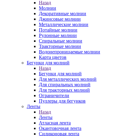
Назад
Молнии
Декоративные молнии
Джинсовые молнии
Металлические молнии
Потайные молнии
Рулонные молнии
Спиральные молнии
Тракторные молнии
Водонепроницаемые молнии
Карта цветов
Бегунки для молний
Назад
Бегунки для молний
Для металлических молний
Для спиральных молний
Для тракторных молний
Ограничители
Пуллеры для бегунков
Ленты
Назад
Ленты
Атласная лента
Окантовочная лента
Силиконовая лента