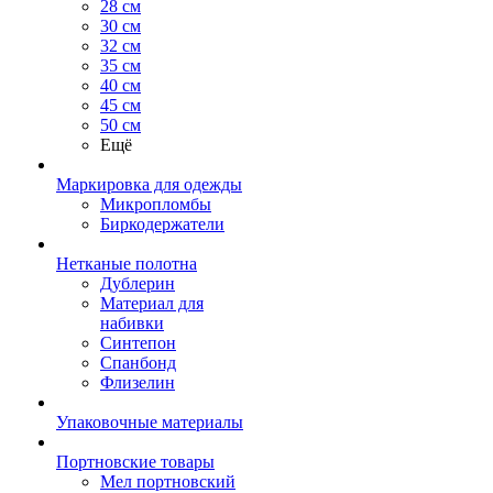
28 см
30 см
32 см
35 см
40 см
45 см
50 см
Ещё
Маркировка для одежды
Микропломбы
Биркодержатели
Нетканые полотна
Дублерин
Материал для
набивки
Синтепон
Спанбонд
Флизелин
Упаковочные материалы
Портновские товары
Мел портновский