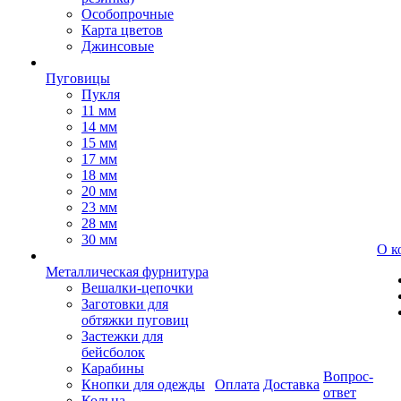
Особопрочные
Карта цветов
Джинсовые
Пуговицы
Пукля
11 мм
14 мм
15 мм
17 мм
18 мм
20 мм
23 мм
28 мм
30 мм
О к
Металлическая фурнитура
Вешалки-цепочки
Заготовки для
обтяжки пуговиц
Застежки для
бейсболок
Карабины
Вопрос-
Кнопки для одежды
Оплата
Доставка
ответ
Кольца