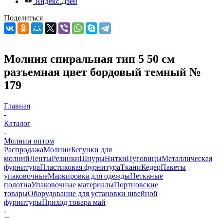
Яндекс.Дзен
Поделиться
Молния спиральная тип 5 50 см
разъемная цвет бордовый темный №
179
Главная
-
Каталог
-
Молнии оптом
Распродажа
Молнии
Бегунки для
молний
Ленты
Резинки
Шнуры
Нитки
Пуговицы
Металлическая
фурнитура
Пластиковая фурнитура
Ткани
Кедер
Пакеты
упаковочные
Маркировка для одежды
Нетканые
полотна
Упаковочные материалы
Портновские
товары
Оборудование для установки швейной
фурнитуры
Приход товара май
-