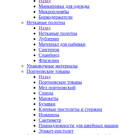
Назад
Маркировка для одежды
Микропломбы
Биркодержатели
Нетканые полотна
Назад
Нетканые полотна
Дублерин
Материал для набивки
Синтепон
Спанбонд
Флизелин
Упаковочные материалы
Портновские товары
Назад
Портновские товары
Мел портновский
Спицы
Манжеты
Булавки
Клеевые пистолеты и стержни
Ножницы
Сантиметр
Принадлежности для швейных машин
Этикет-пистолет