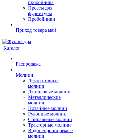
пробойника
Прессы для
фурнитуры
Пробойники
Приход товара май
Каталог
Распродажа
Молнии
Декоративные
молнии
Джинсовые молнии
Металлические
молнии
Потайные молнии
Рулонные молнии
Спиральные молнии
Тракторные молнии
Водонепроницаемые
молнии