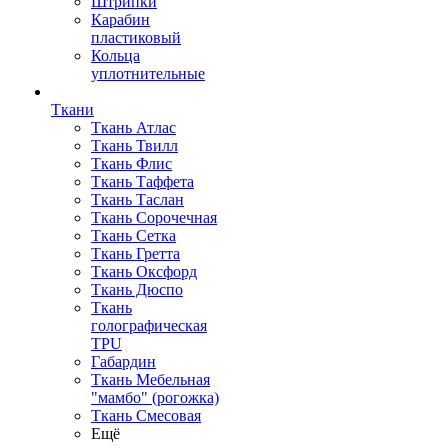
Штрипки
Карабин
пластиковый
Кольца
уплотнительные
Ткани
Ткань Атлас
Ткань Твилл
Ткань Флис
Ткань Таффета
Ткань Таслан
Ткань Сорочечная
Ткань Сетка
Ткань Гретта
Ткань Оксфорд
Ткань Дюспо
Ткань
голографическая
TPU
Габардин
Ткань Мебельная
"мамбо" (рогожка)
Ткань Смесовая
Ещё