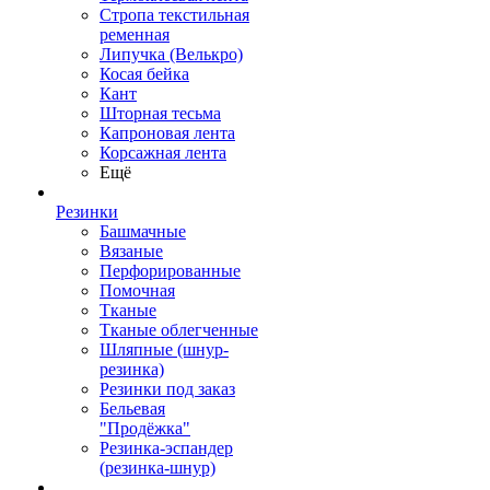
Стропа текстильная
ременная
Липучка (Велькро)
Косая бейка
Кант
Шторная тесьма
Капроновая лента
Корсажная лента
Ещё
Резинки
Башмачные
Вязаные
Перфорированные
Помочная
Тканые
Тканые облегченные
Шляпные (шнур-
резинка)
Резинки под заказ
Бельевая
"Продёжка"
Резинка-эспандер
(резинка-шнур)