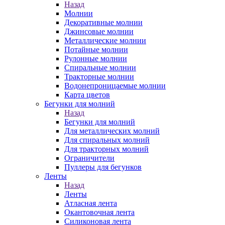
Назад
Молнии
Декоративные молнии
Джинсовые молнии
Металлические молнии
Потайные молнии
Рулонные молнии
Спиральные молнии
Тракторные молнии
Водонепроницаемые молнии
Карта цветов
Бегунки для молний
Назад
Бегунки для молний
Для металлических молний
Для спиральных молний
Для тракторных молний
Ограничители
Пуллеры для бегунков
Ленты
Назад
Ленты
Атласная лента
Окантовочная лента
Силиконовая лента