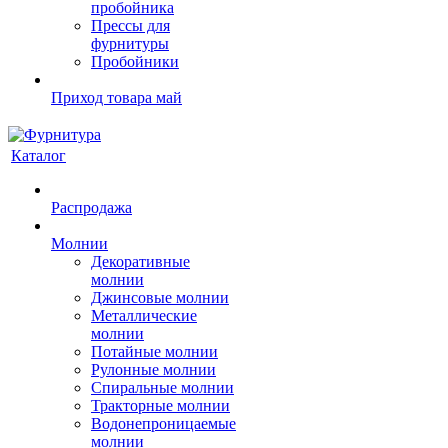
пробойника
Прессы для
фурнитуры
Пробойники
Приход товара май
Каталог
Распродажа
Молнии
Декоративные
молнии
Джинсовые молнии
Металлические
молнии
Потайные молнии
Рулонные молнии
Спиральные молнии
Тракторные молнии
Водонепроницаемые
молнии