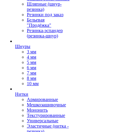
Шляпные (шнур-
резинка)
Резинки под заказ
Бельевая
"Продёжка"
Резинка-эспандер
(резинка-шнур)
Шнуры
3 мм
4 мм
5 мм
6 мм
7 мм
8 мм
10 мм
Нитки
Армированные
Мешкозашивочные
Мононить
Текстурированные
Универсальные
Эластичные (нитка -
резинка)