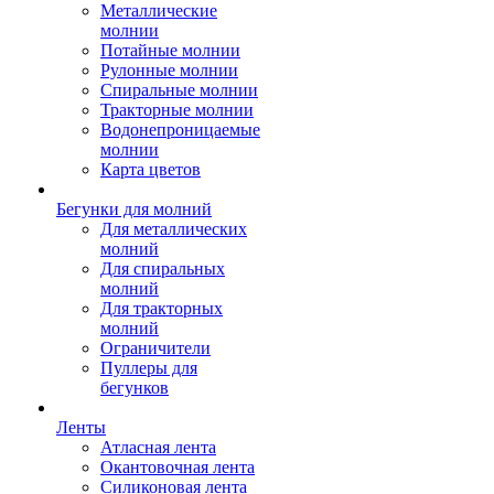
Металлические
молнии
Потайные молнии
Рулонные молнии
Спиральные молнии
Тракторные молнии
Водонепроницаемые
молнии
Карта цветов
Бегунки для молний
Для металлических
молний
Для спиральных
молний
Для тракторных
молний
Ограничители
Пуллеры для
бегунков
Ленты
Атласная лента
Окантовочная лента
Силиконовая лента