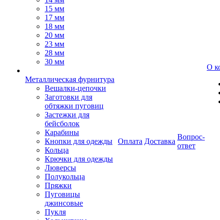
15 мм
17 мм
18 мм
20 мм
23 мм
28 мм
30 мм
О к
Металлическая фурнитура
Вешалки-цепочки
Заготовки для
обтяжки пуговиц
Застежки для
бейсболок
Карабины
Вопрос-
Кнопки для одежды
Оплата
Доставка
ответ
Кольца
Крючки для одежды
Люверсы
Полукольца
Пряжки
Пуговицы
джинсовые
Пукля