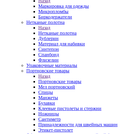
Назад
Маркировка для одежды
Микропломбы
Биркодержатели
Нетканые полотна
Назад
Нетканые полотна
Дублерин
Материал для набивки
Синтепон
Спанбонд
Флизелин
Упаковочные материалы
Портновские товары
Назад
Портновские товары
Мел портновский
Спицы
Манжеты
Булавки
Клеевые пистолеты и стержни
Ножницы
Сантиметр
Принадлежности для швейных машин
Этикет-пистолет