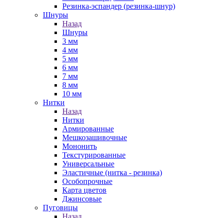
Резинка-эспандер (резинка-шнур)
Шнуры
Назад
Шнуры
3 мм
4 мм
5 мм
6 мм
7 мм
8 мм
10 мм
Нитки
Назад
Нитки
Армированные
Мешкозашивочные
Мононить
Текстурированные
Универсальные
Эластичные (нитка - резинка)
Особопрочные
Карта цветов
Джинсовые
Пуговицы
Назад