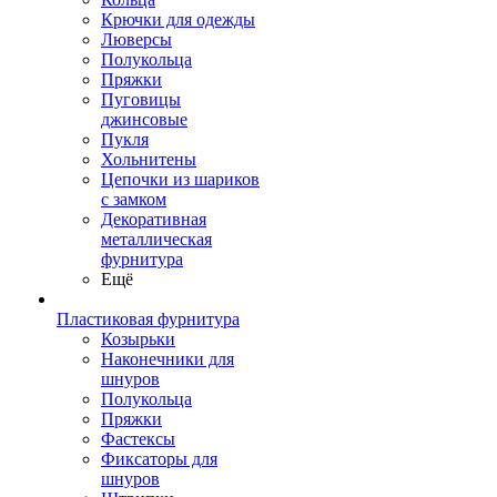
Крючки для одежды
Люверсы
Полукольца
Пряжки
Пуговицы
джинсовые
Пукля
Хольнитены
Цепочки из шариков
с замком
Декоративная
металлическая
фурнитура
Ещё
Пластиковая фурнитура
Козырьки
Наконечники для
шнуров
Полукольца
Пряжки
Фастексы
Фиксаторы для
шнуров