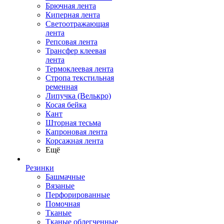
Брючная лента
Киперная лента
Светоотражающая
лента
Репсовая лента
Трансфер клеевая
лента
Термоклеевая лента
Стропа текстильная
ременная
Липучка (Велькро)
Косая бейка
Кант
Шторная тесьма
Капроновая лента
Корсажная лента
Ещё
Резинки
Башмачные
Вязаные
Перфорированные
Помочная
Тканые
Тканые облегченные