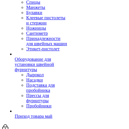
Спицы
Манжеты
Булавки
Клеевые пистолеты
и стержни
Ножницы
Сантиметр
Принадлежности
для швейных машин
Этикет-пистолет
Оборудование для
установки швейной
фурнитуры
Дырокол
Насадки
Подставка для
пробойника
Прессы для
фурнитуры
Пробойники
Приход товара май