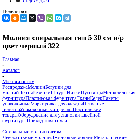
Яндекс.Дзен
Поделиться
Молния спиральная тип 5 30 см н/р
цвет черный 322
Главная
-
Каталог
-
Молнии оптом
Распродажа
Молнии
Бегунки для
молний
Ленты
Резинки
Шнуры
Нитки
Пуговицы
Металлическая
фурнитура
Пластиковая фурнитура
Ткани
Кедер
Пакеты
упаковочные
Маркировка для одежды
Нетканые
полотна
Упаковочные материалы
Портновские
товары
Оборудование для установки швейной
фурнитуры
Приход товара май
-
Спиральные молнии оптом
Декоративные молнии
Джинсовые молнии
Металлические