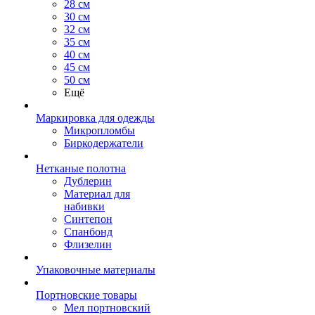
28 см
30 см
32 см
35 см
40 см
45 см
50 см
Ещё
Маркировка для одежды
Микропломбы
Биркодержатели
Нетканые полотна
Дублерин
Материал для
набивки
Синтепон
Спанбонд
Флизелин
Упаковочные материалы
Портновские товары
Мел портновский