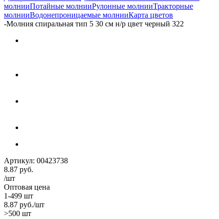
молнии
Потайные молнии
Рулонные молнии
Тракторные
молнии
Водонепроницаемые молнии
Карта цветов
-
Молния спиральная тип 5 30 см н/р цвет черный 322
Артикул:
00423738
8.87
руб.
/шт
Оптовая цена
1-499 шт
8.87
руб.
/шт
>500 шт