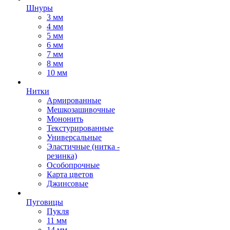
Шнуры
3 мм
4 мм
5 мм
6 мм
7 мм
8 мм
10 мм
Нитки
Армированные
Мешкозашивочные
Мононить
Текстурированные
Универсальные
Эластичные (нитка -
резинка)
Особопрочные
Карта цветов
Джинсовые
Пуговицы
Пукля
11 мм
14 мм