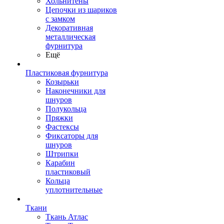
Хольнитены
Цепочки из шариков
с замком
Декоративная
металлическая
фурнитура
Ещё
Пластиковая фурнитура
Козырьки
Наконечники для
шнуров
Полукольца
Пряжки
Фастексы
Фиксаторы для
шнуров
Штрипки
Карабин
пластиковый
Кольца
уплотнительные
Ткани
Ткань Атлас