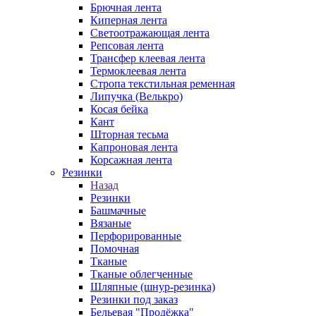
Брючная лента
Киперная лента
Светоотражающая лента
Репсовая лента
Трансфер клеевая лента
Термоклеевая лента
Стропа текстильная ременная
Липучка (Велькро)
Косая бейка
Кант
Шторная тесьма
Капроновая лента
Корсажная лента
Резинки
Назад
Резинки
Башмачные
Вязаные
Перфорированные
Помочная
Тканые
Тканые облегченные
Шляпные (шнур-резинка)
Резинки под заказ
Бельевая "Продёжка"