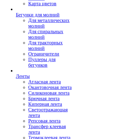
Карта цветов
Бегунки для молний
Для металлических
молний
Для спиральных
молний
Для тракторных
молний
Ограничители
Пуллеры для
бегунков
Ленты
Атласная лента
Окантовочная лента
Силиконовая лента
Брючная лента
Киперная лента
Светоотражающая
лента
Репсовая лента
Трансфер клеевая
лента
Термоклеевая лента