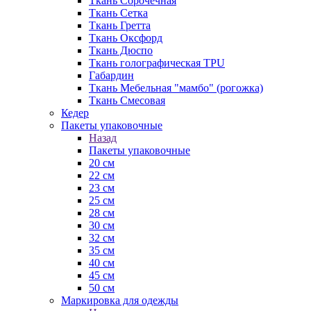
Ткань Сорочечная
Ткань Сетка
Ткань Гретта
Ткань Оксфорд
Ткань Дюспо
Ткань голографическая TPU
Габардин
Ткань Мебельная "мамбо" (рогожка)
Ткань Смесовая
Кедер
Пакеты упаковочные
Назад
Пакеты упаковочные
20 см
22 см
23 см
25 см
28 см
30 см
32 см
35 см
40 см
45 см
50 см
Маркировка для одежды