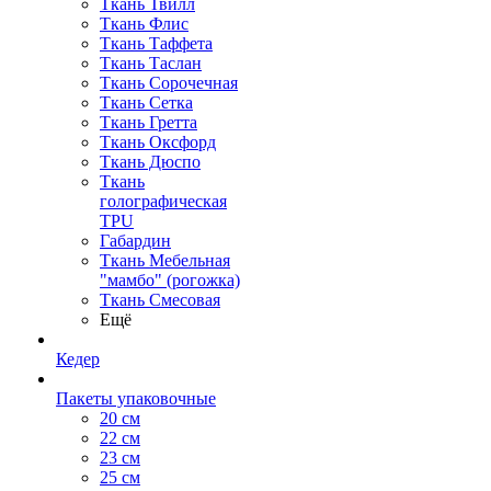
Ткань Твилл
Ткань Флис
Ткань Таффета
Ткань Таслан
Ткань Сорочечная
Ткань Сетка
Ткань Гретта
Ткань Оксфорд
Ткань Дюспо
Ткань
голографическая
TPU
Габардин
Ткань Мебельная
"мамбо" (рогожка)
Ткань Смесовая
Ещё
Кедер
Пакеты упаковочные
20 см
22 см
23 см
25 см