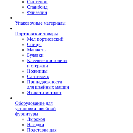
Синтепон
Спанбонд
Флизелин
Упаковочные материалы
Портновские товары
Мел портновский
Спицы
Манжеты
Булавки
Клеевые пистолеты
и стержни
Ножницы
Сантиметр
Принадлежности
для швейных машин
Этикет-пистолет
Оборудование для
установки швейной
фурнитуры
Дырокол
Насадки
Подставка для