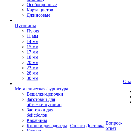
Особопрочные
Карта цветов
Джинсовые
Пуговицы
Пукля
11 мм
14 мм
15 мм
17 мм
18 мм
20 мм
23 мм
28 мм
30 мм
О к
Металлическая фурнитура
Вешалки-цепочки
Заготовки для
обтяжки пуговиц
Застежки для
бейсболок
Карабины
Вопрос-
Кнопки для одежды
Оплата
Доставка
ответ
Кольца