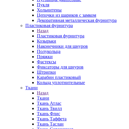
Пукля
Хольнитены
Цепочки из шариков с замком
Декоративная металлическая фурнитура
Пластиковая фурнитура
Назад
Пластиковая фурнитура
Козырьки
Наконечники для шнуров
Полукольца
Пряжки
Фастексы
Фиксаторы для шнуров
Штрипки
Карабин пластиковый
Кольца уплотнительные
Ткани
Назад
Ткани
Ткань Атлас
Ткань Твилл
Ткань Флис
Ткань Таффета
Ткань Таслан