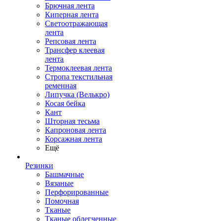
Брючная лента
Киперная лента
Светоотражающая
лента
Репсовая лента
Трансфер клеевая
лента
Термоклеевая лента
Стропа текстильная
ременная
Липучка (Велькро)
Косая бейка
Кант
Шторная тесьма
Капроновая лента
Корсажная лента
Ещё
Резинки
Башмачные
Вязаные
Перфорированные
Помочная
Тканые
Тканые облегченные