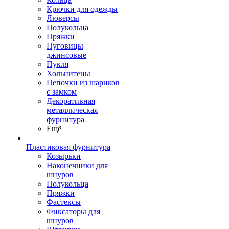
Крючки для одежды
Люверсы
Полукольца
Пряжки
Пуговицы
джинсовые
Пукля
Хольнитены
Цепочки из шариков
с замком
Декоративная
металлическая
фурнитура
Ещё
Пластиковая фурнитура
Козырьки
Наконечники для
шнуров
Полукольца
Пряжки
Фастексы
Фиксаторы для
шнуров