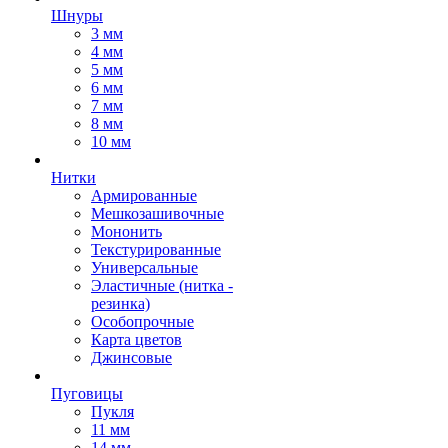
Шнуры
3 мм
4 мм
5 мм
6 мм
7 мм
8 мм
10 мм
Нитки
Армированные
Мешкозашивочные
Мононить
Текстурированные
Универсальные
Эластичные (нитка -
резинка)
Особопрочные
Карта цветов
Джинсовые
Пуговицы
Пукля
11 мм
14 мм