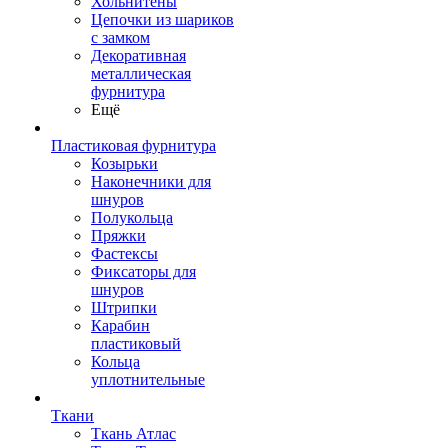
Хольнитены
Цепочки из шариков
с замком
Декоративная
металлическая
фурнитура
Ещё
Пластиковая фурнитура
Козырьки
Наконечники для
шнуров
Полукольца
Пряжки
Фастексы
Фиксаторы для
шнуров
Штрипки
Карабин
пластиковый
Кольца
уплотнительные
Ткани
Ткань Атлас