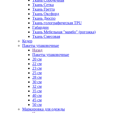
Ткань Сорочечная
Ткань Сетка
Ткань Гретта
Ткань Оксфорд
Ткань Дюспо
Ткань голографическая TPU
Габардин
Ткань Мебельная "мамбо" (рогожка)
Ткань Смесовая
Кедер
Пакеты упаковочные
Назад
Пакеты упаковочные
20 см
22 см
23 см
25 см
28 см
30 см
32 см
35 см
40 см
45 см
50 см
Маркировка для одежды