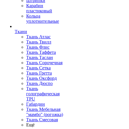
Штрипки
Карабин
пластиковый
Кольца
уплотнительные
Ткани
Ткань Атлас
Ткань Твилл
Ткань Флис
Ткань Таффета
Ткань Таслан
Ткань Сорочечная
Ткань Сетка
Ткань Гретта
Ткань Оксфорд
Ткань Дюспо
Ткань
голографическая
TPU
Габардин
Ткань Мебельная
"мамбо" (рогожка)
Ткань Смесовая
Ещё