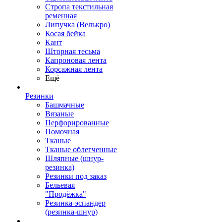
Стропа текстильная
ременная
Липучка (Велькро)
Косая бейка
Кант
Шторная тесьма
Капроновая лента
Корсажная лента
Ещё
Резинки
Башмачные
Вязаные
Перфорированные
Помочная
Тканые
Тканые облегченные
Шляпные (шнур-
резинка)
Резинки под заказ
Бельевая
"Продёжка"
Резинка-эспандер
(резинка-шнур)