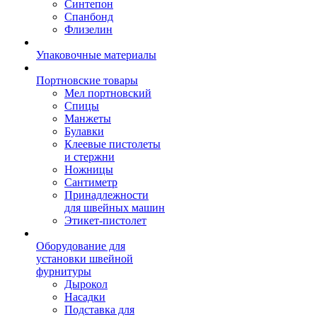
Синтепон
Спанбонд
Флизелин
Упаковочные материалы
Портновские товары
Мел портновский
Спицы
Манжеты
Булавки
Клеевые пистолеты
и стержни
Ножницы
Сантиметр
Принадлежности
для швейных машин
Этикет-пистолет
Оборудование для
установки швейной
фурнитуры
Дырокол
Насадки
Подставка для