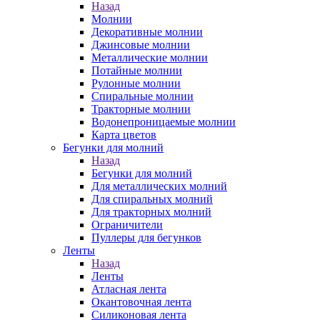
Назад
Молнии
Декоративные молнии
Джинсовые молнии
Металлические молнии
Потайные молнии
Рулонные молнии
Спиральные молнии
Тракторные молнии
Водонепроницаемые молнии
Карта цветов
Бегунки для молний
Назад
Бегунки для молний
Для металлических молний
Для спиральных молний
Для тракторных молний
Ограничители
Пуллеры для бегунков
Ленты
Назад
Ленты
Атласная лента
Окантовочная лента
Силиконовая лента