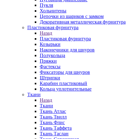
Пукля
Хольнитены
Цепочки из шариков с замком
Декоративная металлическая фурнитура
Пластиковая фурнитура
Назад
Пластиковая фурнитура
Козырьки
Наконечники для шнуров
Полукольца
Пряжки
Фастексы
Фиксаторы для шнуров
Штрипки
Карабин пластиковый
Кольца уплотнительные
Ткани
Назад
Ткани
Ткань Атлас
Ткань Твилл
Ткань Флис
Ткань Таффета
Ткань Таслан