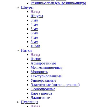
Резинка-эспандер (резинка-шнур)
Шнуры
Назад
Шнуры
3 мм
4 мм
5 мм
6 мм
7 мм
8 мм
10 мм
Нитки
Назад
Нитки
Армированные
Мешкозашивочные
Мононить
Текстурированные
Универсальные
Эластичные (нитка - резинка)
Особопрочные
Карта цветов
Джинсовые
Пуговицы
Назад