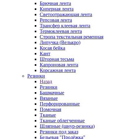
Брючная лента
Киперная лента
Светоотражающая лента
Репсовая лента
Трансфер клеевая лента
Термоклеевая лента
Стропа текстильная ременная
Липучка (Велькро)
Косая бейка
Кант
Шторная тесьма
Капроновая лента
Корсажная лента
Резинки
Назад
Резинки
Башмачные
Вязаные
Перфорированные
Помочная
Тканые
Тканые облегченные
Шляпные (шнур-резинка)
Резинки под заказ
Бельевая "Продёжка"