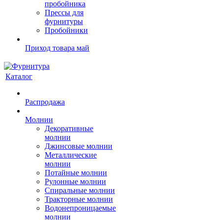
пробойника
Прессы для
фурнитуры
Пробойники
Приход товара май
Каталог
Распродажа
Молнии
Декоративные
молнии
Джинсовые молнии
Металлические
молнии
Потайные молнии
Рулонные молнии
Спиральные молнии
Тракторные молнии
Водонепроницаемые
молнии