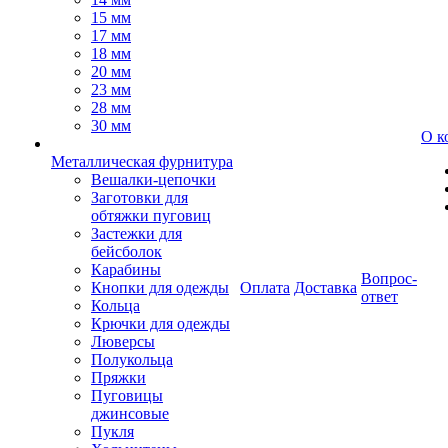
15 мм
17 мм
18 мм
20 мм
23 мм
28 мм
30 мм
О к
Металлическая фурнитура
Вешалки-цепочки
Заготовки для
обтяжки пуговиц
Застежки для
бейсболок
Карабины
Вопрос-
Кнопки для одежды
Оплата
Доставка
ответ
Кольца
Крючки для одежды
Люверсы
Полукольца
Пряжки
Пуговицы
джинсовые
Пукля