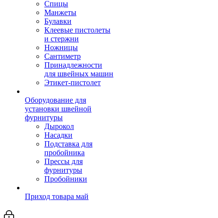
Спицы
Манжеты
Булавки
Клеевые пистолеты
и стержни
Ножницы
Сантиметр
Принадлежности
для швейных машин
Этикет-пистолет
Оборудование для
установки швейной
фурнитуры
Дырокол
Насадки
Подставка для
пробойника
Прессы для
фурнитуры
Пробойники
Приход товара май