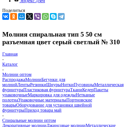
Яндекс.Дзен
Поделиться
Молния спиральная тип 5 50 см
разъемная цвет серый светлый № 310
Главная
-
Каталог
-
Молнии оптом
Распродажа
Молнии
Бегунки для
молний
Ленты
Резинки
Шнуры
Нитки
Пуговицы
Металлическая
фурнитура
Пластиковая фурнитура
Ткани
Кедер
Пакеты
упаковочные
Маркировка для одежды
Нетканые
полотна
Упаковочные материалы
Портновские
товары
Оборудование для установки швейной
фурнитуры
Приход товара май
-
Спиральные молнии оптом
Декоративные молнии
Джинсовые молнии
Металлические