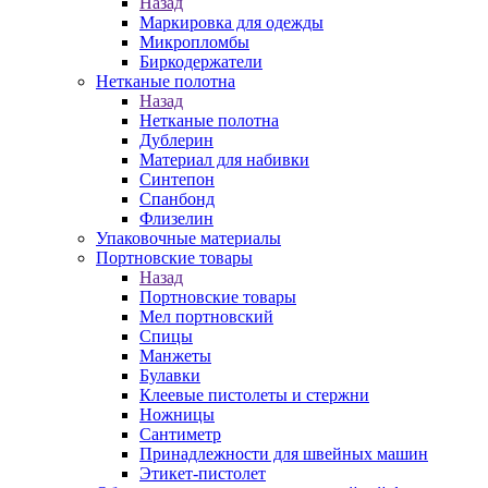
Назад
Маркировка для одежды
Микропломбы
Биркодержатели
Нетканые полотна
Назад
Нетканые полотна
Дублерин
Материал для набивки
Синтепон
Спанбонд
Флизелин
Упаковочные материалы
Портновские товары
Назад
Портновские товары
Мел портновский
Спицы
Манжеты
Булавки
Клеевые пистолеты и стержни
Ножницы
Сантиметр
Принадлежности для швейных машин
Этикет-пистолет