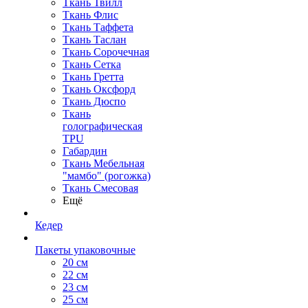
Ткань Твилл
Ткань Флис
Ткань Таффета
Ткань Таслан
Ткань Сорочечная
Ткань Сетка
Ткань Гретта
Ткань Оксфорд
Ткань Дюспо
Ткань
голографическая
TPU
Габардин
Ткань Мебельная
"мамбо" (рогожка)
Ткань Смесовая
Ещё
Кедер
Пакеты упаковочные
20 см
22 см
23 см
25 см