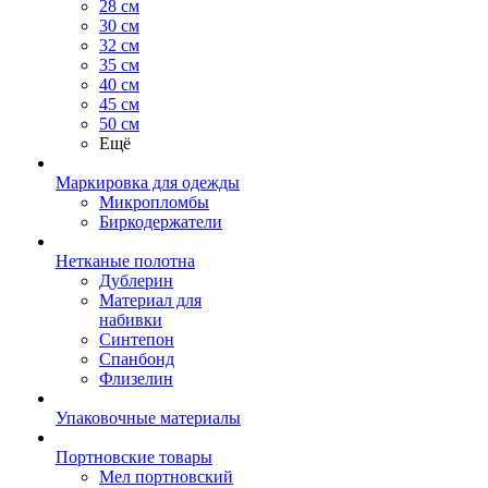
28 см
30 см
32 см
35 см
40 см
45 см
50 см
Ещё
Маркировка для одежды
Микропломбы
Биркодержатели
Нетканые полотна
Дублерин
Материал для
набивки
Синтепон
Спанбонд
Флизелин
Упаковочные материалы
Портновские товары
Мел портновский