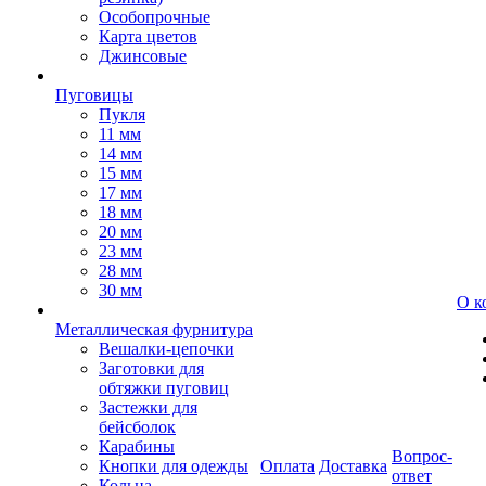
Особопрочные
Карта цветов
Джинсовые
Пуговицы
Пукля
11 мм
14 мм
15 мм
17 мм
18 мм
20 мм
23 мм
28 мм
30 мм
О к
Металлическая фурнитура
Вешалки-цепочки
Заготовки для
обтяжки пуговиц
Застежки для
бейсболок
Карабины
Вопрос-
Кнопки для одежды
Оплата
Доставка
ответ
Кольца