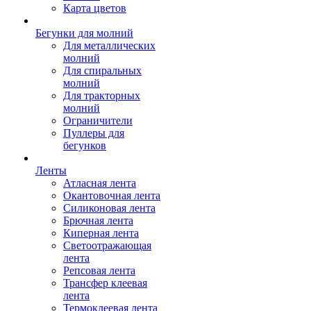
Карта цветов
Бегунки для молний
Для металлических
молний
Для спиральных
молний
Для тракторных
молний
Ограничители
Пуллеры для
бегунков
Ленты
Атласная лента
Окантовочная лента
Силиконовая лента
Брючная лента
Киперная лента
Светоотражающая
лента
Репсовая лента
Трансфер клеевая
лента
Термоклеевая лента