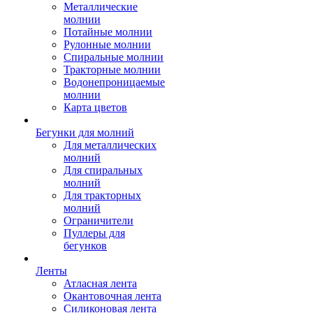
Металлические
молнии
Потайные молнии
Рулонные молнии
Спиральные молнии
Тракторные молнии
Водонепроницаемые
молнии
Карта цветов
Бегунки для молний
Для металлических
молний
Для спиральных
молний
Для тракторных
молний
Ограничители
Пуллеры для
бегунков
Ленты
Атласная лента
Окантовочная лента
Силиконовая лента