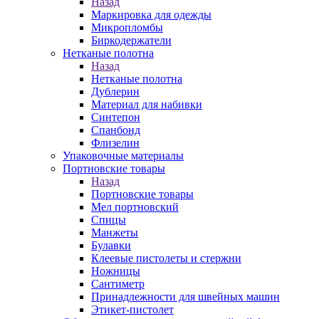
Назад
Маркировка для одежды
Микропломбы
Биркодержатели
Нетканые полотна
Назад
Нетканые полотна
Дублерин
Материал для набивки
Синтепон
Спанбонд
Флизелин
Упаковочные материалы
Портновские товары
Назад
Портновские товары
Мел портновский
Спицы
Манжеты
Булавки
Клеевые пистолеты и стержни
Ножницы
Сантиметр
Принадлежности для швейных машин
Этикет-пистолет