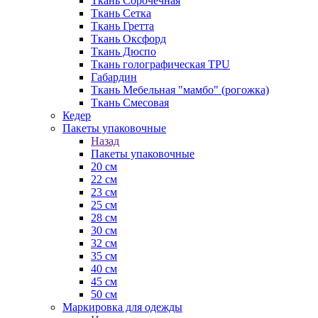
Ткань Сорочечная
Ткань Сетка
Ткань Гретта
Ткань Оксфорд
Ткань Дюспо
Ткань голографическая TPU
Габардин
Ткань Мебельная "мамбо" (рогожка)
Ткань Смесовая
Кедер
Пакеты упаковочные
Назад
Пакеты упаковочные
20 см
22 см
23 см
25 см
28 см
30 см
32 см
35 см
40 см
45 см
50 см
Маркировка для одежды