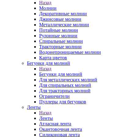
Назад
Молнии
Декоративные молнии
Джинсовые молнии
Металлические молнии
Потайные молнии
Рулонные молнии
Спиральные молнии
Тракторные молнии
Водонепроницаемые молнии
Карта цветов
Бегунки для молний
Назад
Бегунки для молний
Для металлических молний
Для спиральных молний
Для тракторных молний
Ограничители
Пуллеры для бегунков
Ленты
Назад
Ленты
Атласная лента
Окантовочная лента
Силиконовая лента