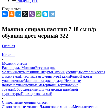
Яндекс.Дзен
Поделиться
Молния спиральная тип 7 18 см н/р
обувная цвет черный 322
Главная
-
Каталог
-
Молнии оптом
Распродажа
Молнии
Бегунки для
молний
Ленты
Резинки
Шнуры
Нитки
Пуговицы
Металлическая
фурнитура
Пластиковая фурнитура
Ткани
Кедер
Пакеты
упаковочные
Маркировка для одежды
Нетканые
полотна
Упаковочные материалы
Портновские
товары
Оборудование для установки швейной
фурнитуры
Приход товара май
-
Спиральные молнии оптом
Декоративные молнии
Джинсовые молнии
Металлические