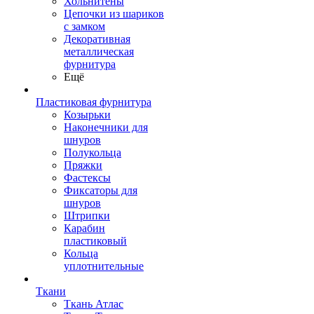
Хольнитены
Цепочки из шариков
с замком
Декоративная
металлическая
фурнитура
Ещё
Пластиковая фурнитура
Козырьки
Наконечники для
шнуров
Полукольца
Пряжки
Фастексы
Фиксаторы для
шнуров
Штрипки
Карабин
пластиковый
Кольца
уплотнительные
Ткани
Ткань Атлас