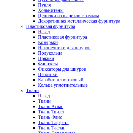
Пукля
Хольнитены
Цепочки из шариков с замком
Декоративная металлическая фурнитура
Пластиковая фурнитура
Назад
Пластиковая фурнитура
Козырьки
Наконечники для шнуров
Полукольца
Пряжки
Фастексы
Фиксаторы для шнуров
Штрипки
Карабин пластиковый
Кольца уплотнительные
Ткани
Назад
Ткани
Ткань Атлас
Ткань Твилл
Ткань Флис
Ткань Таффета
Ткань Таслан