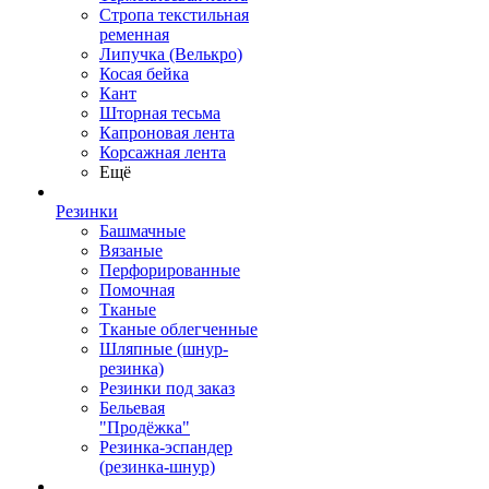
Стропа текстильная
ременная
Липучка (Велькро)
Косая бейка
Кант
Шторная тесьма
Капроновая лента
Корсажная лента
Ещё
Резинки
Башмачные
Вязаные
Перфорированные
Помочная
Тканые
Тканые облегченные
Шляпные (шнур-
резинка)
Резинки под заказ
Бельевая
"Продёжка"
Резинка-эспандер
(резинка-шнур)