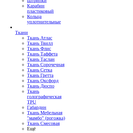
Штрипки
Карабин
пластиковый
Кольца
уплотнительные
Ткани
Ткань Атлас
Ткань Твилл
Ткань Флис
Ткань Таффета
Ткань Таслан
Ткань Сорочечная
Ткань Сетка
Ткань Гретта
Ткань Оксфорд
Ткань Дюспо
Ткань
голографическая
TPU
Габардин
Ткань Мебельная
"мамбо" (рогожка)
Ткань Смесовая
Ещё