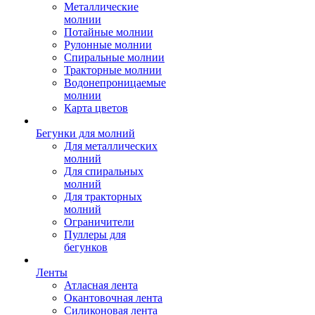
Металлические
молнии
Потайные молнии
Рулонные молнии
Спиральные молнии
Тракторные молнии
Водонепроницаемые
молнии
Карта цветов
Бегунки для молний
Для металлических
молний
Для спиральных
молний
Для тракторных
молний
Ограничители
Пуллеры для
бегунков
Ленты
Атласная лента
Окантовочная лента
Силиконовая лента