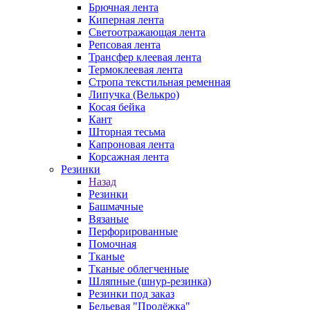
Брючная лента
Киперная лента
Светоотражающая лента
Репсовая лента
Трансфер клеевая лента
Термоклеевая лента
Стропа текстильная ременная
Липучка (Велькро)
Косая бейка
Кант
Шторная тесьма
Капроновая лента
Корсажная лента
Резинки
Назад
Резинки
Башмачные
Вязаные
Перфорированные
Помочная
Тканые
Тканые облегченные
Шляпные (шнур-резинка)
Резинки под заказ
Бельевая "Продёжка"