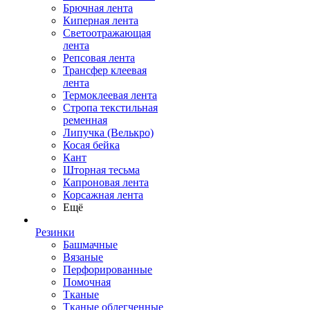
Брючная лента
Киперная лента
Светоотражающая
лента
Репсовая лента
Трансфер клеевая
лента
Термоклеевая лента
Стропа текстильная
ременная
Липучка (Велькро)
Косая бейка
Кант
Шторная тесьма
Капроновая лента
Корсажная лента
Ещё
Резинки
Башмачные
Вязаные
Перфорированные
Помочная
Тканые
Тканые облегченные