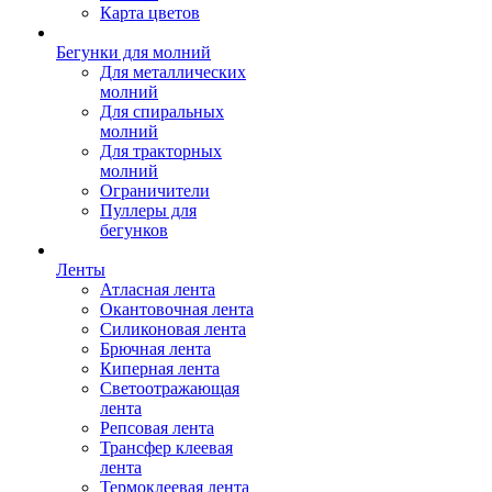
Карта цветов
Бегунки для молний
Для металлических
молний
Для спиральных
молний
Для тракторных
молний
Ограничители
Пуллеры для
бегунков
Ленты
Атласная лента
Окантовочная лента
Силиконовая лента
Брючная лента
Киперная лента
Светоотражающая
лента
Репсовая лента
Трансфер клеевая
лента
Термоклеевая лента