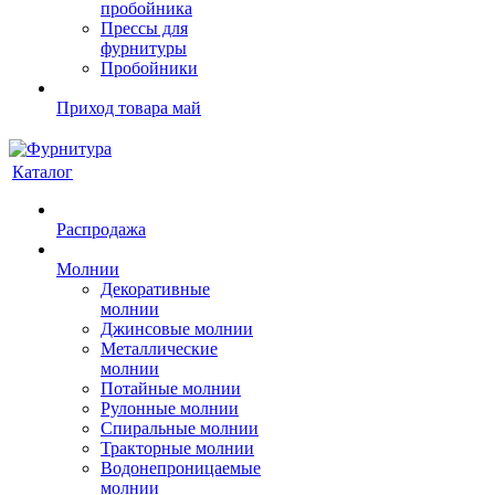
пробойника
Прессы для
фурнитуры
Пробойники
Приход товара май
Каталог
Распродажа
Молнии
Декоративные
молнии
Джинсовые молнии
Металлические
молнии
Потайные молнии
Рулонные молнии
Спиральные молнии
Тракторные молнии
Водонепроницаемые
молнии