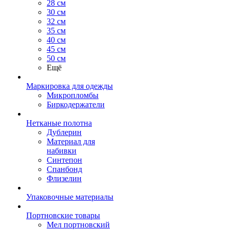
28 см
30 см
32 см
35 см
40 см
45 см
50 см
Ещё
Маркировка для одежды
Микропломбы
Биркодержатели
Нетканые полотна
Дублерин
Материал для
набивки
Синтепон
Спанбонд
Флизелин
Упаковочные материалы
Портновские товары
Мел портновский