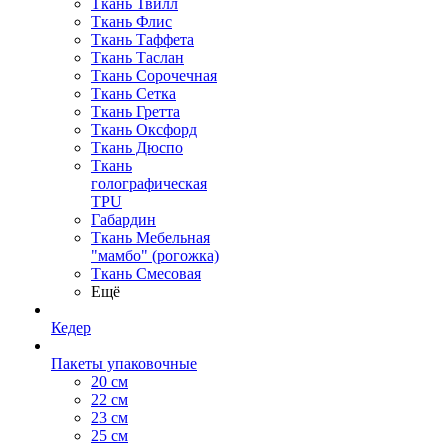
Ткань Твилл
Ткань Флис
Ткань Таффета
Ткань Таслан
Ткань Сорочечная
Ткань Сетка
Ткань Гретта
Ткань Оксфорд
Ткань Дюспо
Ткань
голографическая
TPU
Габардин
Ткань Мебельная
"мамбо" (рогожка)
Ткань Смесовая
Ещё
Кедер
Пакеты упаковочные
20 см
22 см
23 см
25 см