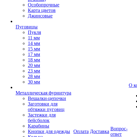
Особопрочные
Карта цветов
Джинсовые
Пуговицы
Пукля
11 мм
14 мм
15 мм
17 мм
18 мм
20 мм
23 мм
28 мм
30 мм
О к
Металлическая фурнитура
Вешалки-цепочки
Заготовки для
обтяжки пуговиц
Застежки для
бейсболок
Карабины
Вопрос-
Кнопки для одежды
Оплата
Доставка
ответ
Кольца