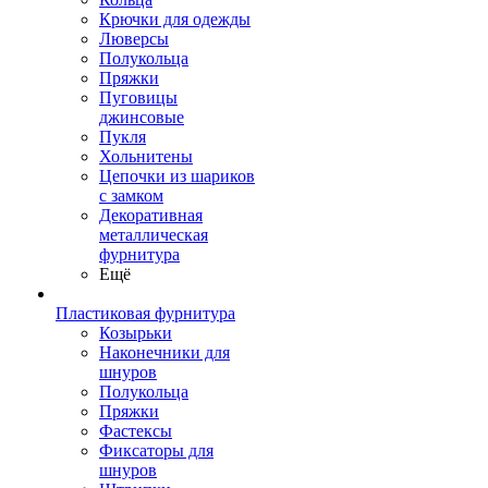
Крючки для одежды
Люверсы
Полукольца
Пряжки
Пуговицы
джинсовые
Пукля
Хольнитены
Цепочки из шариков
с замком
Декоративная
металлическая
фурнитура
Ещё
Пластиковая фурнитура
Козырьки
Наконечники для
шнуров
Полукольца
Пряжки
Фастексы
Фиксаторы для
шнуров