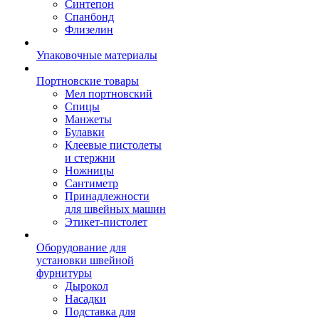
Синтепон
Спанбонд
Флизелин
Упаковочные материалы
Портновские товары
Мел портновский
Спицы
Манжеты
Булавки
Клеевые пистолеты
и стержни
Ножницы
Сантиметр
Принадлежности
для швейных машин
Этикет-пистолет
Оборудование для
установки швейной
фурнитуры
Дырокол
Насадки
Подставка для