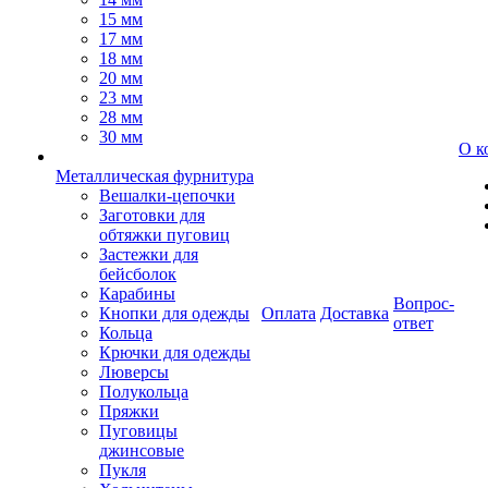
15 мм
17 мм
18 мм
20 мм
23 мм
28 мм
30 мм
О к
Металлическая фурнитура
Вешалки-цепочки
Заготовки для
обтяжки пуговиц
Застежки для
бейсболок
Карабины
Вопрос-
Кнопки для одежды
Оплата
Доставка
ответ
Кольца
Крючки для одежды
Люверсы
Полукольца
Пряжки
Пуговицы
джинсовые
Пукля