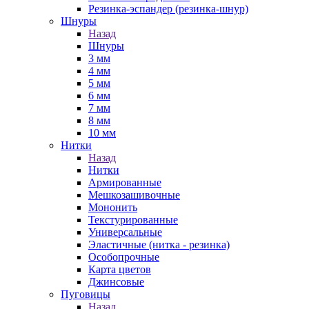
Резинка-эспандер (резинка-шнур)
Шнуры
Назад
Шнуры
3 мм
4 мм
5 мм
6 мм
7 мм
8 мм
10 мм
Нитки
Назад
Нитки
Армированные
Мешкозашивочные
Мононить
Текстурированные
Универсальные
Эластичные (нитка - резинка)
Особопрочные
Карта цветов
Джинсовые
Пуговицы
Назад