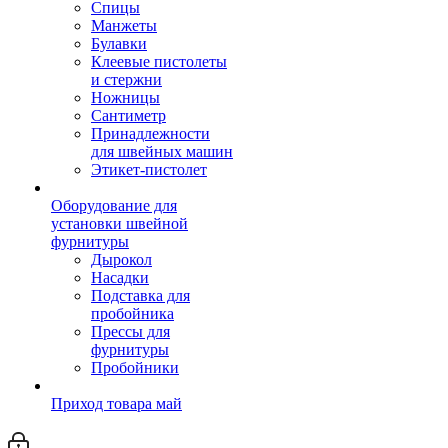
Спицы
Манжеты
Булавки
Клеевые пистолеты
и стержни
Ножницы
Сантиметр
Принадлежности
для швейных машин
Этикет-пистолет
Оборудование для
установки швейной
фурнитуры
Дырокол
Насадки
Подставка для
пробойника
Прессы для
фурнитуры
Пробойники
Приход товара май