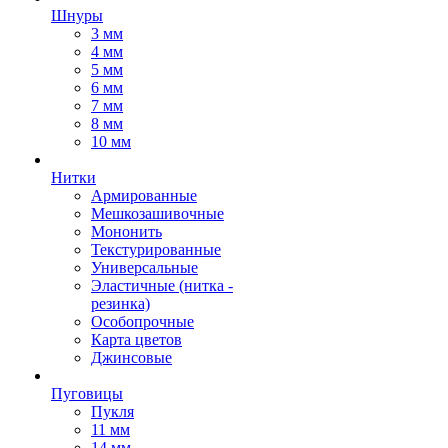
Шнуры
3 мм
4 мм
5 мм
6 мм
7 мм
8 мм
10 мм
Нитки
Армированные
Мешкозашивочные
Мононить
Текстурированные
Универсальные
Эластичные (нитка -
резинка)
Особопрочные
Карта цветов
Джинсовые
Пуговицы
Пукля
11 мм
14 мм