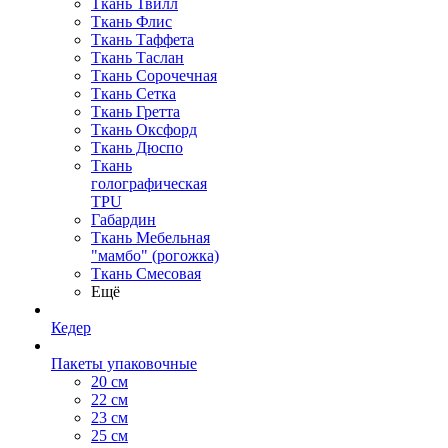
Ткань Твилл
Ткань Флис
Ткань Таффета
Ткань Таслан
Ткань Сорочечная
Ткань Сетка
Ткань Гретта
Ткань Оксфорд
Ткань Дюспо
Ткань
голографическая
TPU
Габардин
Ткань Мебельная
"мамбо" (рогожка)
Ткань Смесовая
Ещё
Кедер
Пакеты упаковочные
20 см
22 см
23 см
25 см