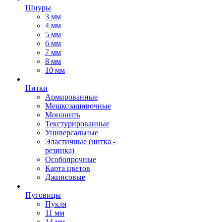
Шнуры
3 мм
4 мм
5 мм
6 мм
7 мм
8 мм
10 мм
Нитки
Армированные
Мешкозашивочные
Мононить
Текстурированные
Универсальные
Эластичные (нитка -
резинка)
Особопрочные
Карта цветов
Джинсовые
Пуговицы
Пукля
11 мм
14 мм