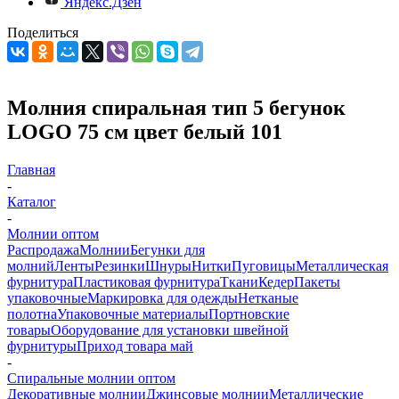
Яндекс.Дзен
Поделиться
Молния спиральная тип 5 бегунок
LOGO 75 см цвет белый 101
Главная
-
Каталог
-
Молнии оптом
Распродажа
Молнии
Бегунки для
молний
Ленты
Резинки
Шнуры
Нитки
Пуговицы
Металлическая
фурнитура
Пластиковая фурнитура
Ткани
Кедер
Пакеты
упаковочные
Маркировка для одежды
Нетканые
полотна
Упаковочные материалы
Портновские
товары
Оборудование для установки швейной
фурнитуры
Приход товара май
-
Спиральные молнии оптом
Декоративные молнии
Джинсовые молнии
Металлические