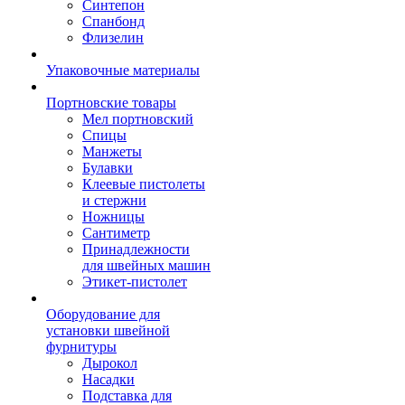
Синтепон
Спанбонд
Флизелин
Упаковочные материалы
Портновские товары
Мел портновский
Спицы
Манжеты
Булавки
Клеевые пистолеты
и стержни
Ножницы
Сантиметр
Принадлежности
для швейных машин
Этикет-пистолет
Оборудование для
установки швейной
фурнитуры
Дырокол
Насадки
Подставка для