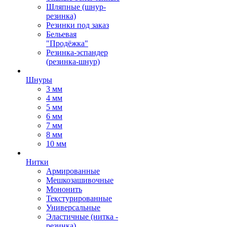
Шляпные (шнур-
резинка)
Резинки под заказ
Бельевая
"Продёжка"
Резинка-эспандер
(резинка-шнур)
Шнуры
3 мм
4 мм
5 мм
6 мм
7 мм
8 мм
10 мм
Нитки
Армированные
Мешкозашивочные
Мононить
Текстурированные
Универсальные
Эластичные (нитка -
резинка)