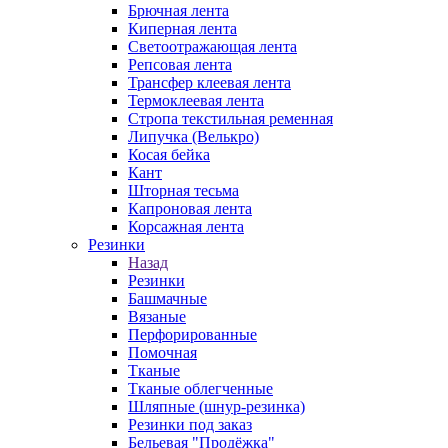
Брючная лента
Киперная лента
Светоотражающая лента
Репсовая лента
Трансфер клеевая лента
Термоклеевая лента
Стропа текстильная ременная
Липучка (Велькро)
Косая бейка
Кант
Шторная тесьма
Капроновая лента
Корсажная лента
Резинки
Назад
Резинки
Башмачные
Вязаные
Перфорированные
Помочная
Тканые
Тканые облегченные
Шляпные (шнур-резинка)
Резинки под заказ
Бельевая "Продёжка"