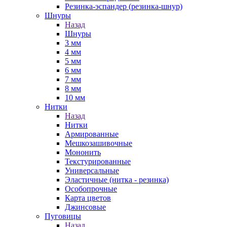
Резинка-эспандер (резинка-шнур)
Шнуры
Назад
Шнуры
3 мм
4 мм
5 мм
6 мм
7 мм
8 мм
10 мм
Нитки
Назад
Нитки
Армированные
Мешкозашивочные
Мононить
Текстурированные
Универсальные
Эластичные (нитка - резинка)
Особопрочные
Карта цветов
Джинсовые
Пуговицы
Назад