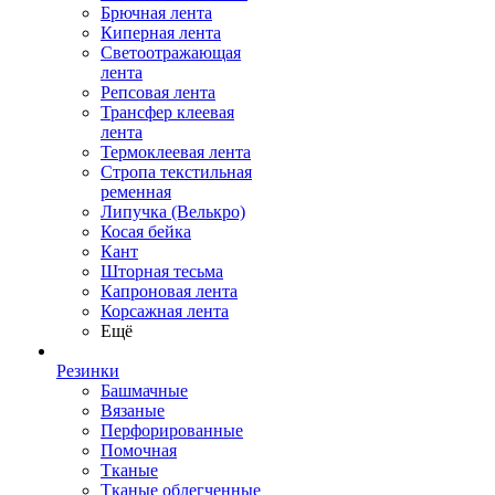
Брючная лента
Киперная лента
Светоотражающая
лента
Репсовая лента
Трансфер клеевая
лента
Термоклеевая лента
Стропа текстильная
ременная
Липучка (Велькро)
Косая бейка
Кант
Шторная тесьма
Капроновая лента
Корсажная лента
Ещё
Резинки
Башмачные
Вязаные
Перфорированные
Помочная
Тканые
Тканые облегченные