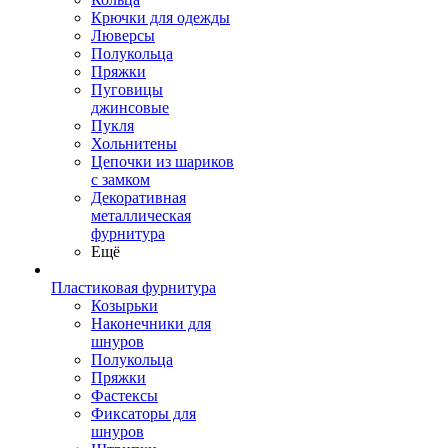
Крючки для одежды
Люверсы
Полукольца
Пряжки
Пуговицы
джинсовые
Пукля
Хольнитены
Цепочки из шариков
с замком
Декоративная
металлическая
фурнитура
Ещё
Пластиковая фурнитура
Козырьки
Наконечники для
шнуров
Полукольца
Пряжки
Фастексы
Фиксаторы для
шнуров