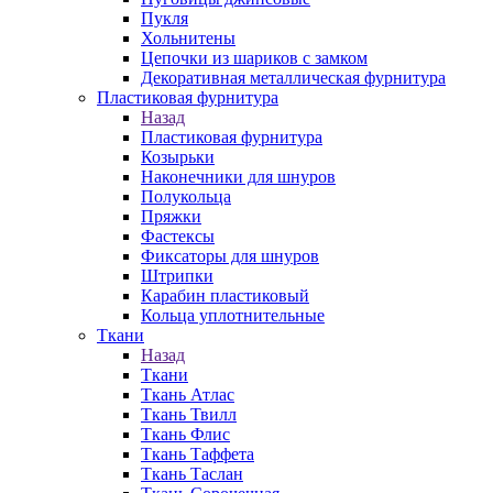
Пукля
Хольнитены
Цепочки из шариков с замком
Декоративная металлическая фурнитура
Пластиковая фурнитура
Назад
Пластиковая фурнитура
Козырьки
Наконечники для шнуров
Полукольца
Пряжки
Фастексы
Фиксаторы для шнуров
Штрипки
Карабин пластиковый
Кольца уплотнительные
Ткани
Назад
Ткани
Ткань Атлас
Ткань Твилл
Ткань Флис
Ткань Таффета
Ткань Таслан