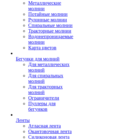
Металлические
молнии
Потайные молнии
Рулонные молнии
Спиральные молнии
Тракторные молнии
Водонепроницаемые
молнии
Карта цветов
Бегунки для молний
Для металлических
молний
Для спиральных
молний
Для тракторных
молний
Ограничители
Пуллеры для
бегунков
Ленты
Атласная лента
Окантовочная лента
Силиконовая лента