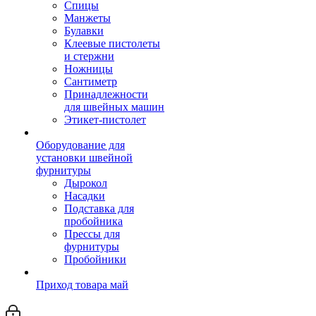
Спицы
Манжеты
Булавки
Клеевые пистолеты
и стержни
Ножницы
Сантиметр
Принадлежности
для швейных машин
Этикет-пистолет
Оборудование для
установки швейной
фурнитуры
Дырокол
Насадки
Подставка для
пробойника
Прессы для
фурнитуры
Пробойники
Приход товара май