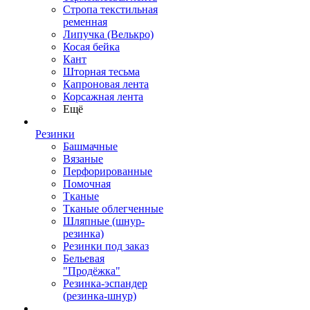
Стропа текстильная
ременная
Липучка (Велькро)
Косая бейка
Кант
Шторная тесьма
Капроновая лента
Корсажная лента
Ещё
Резинки
Башмачные
Вязаные
Перфорированные
Помочная
Тканые
Тканые облегченные
Шляпные (шнур-
резинка)
Резинки под заказ
Бельевая
"Продёжка"
Резинка-эспандер
(резинка-шнур)