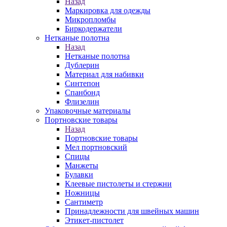
Назад
Маркировка для одежды
Микропломбы
Биркодержатели
Нетканые полотна
Назад
Нетканые полотна
Дублерин
Материал для набивки
Синтепон
Спанбонд
Флизелин
Упаковочные материалы
Портновские товары
Назад
Портновские товары
Мел портновский
Спицы
Манжеты
Булавки
Клеевые пистолеты и стержни
Ножницы
Сантиметр
Принадлежности для швейных машин
Этикет-пистолет