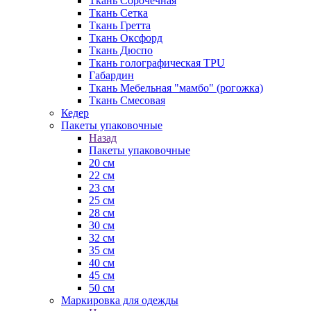
Ткань Сорочечная
Ткань Сетка
Ткань Гретта
Ткань Оксфорд
Ткань Дюспо
Ткань голографическая TPU
Габардин
Ткань Мебельная "мамбо" (рогожка)
Ткань Смесовая
Кедер
Пакеты упаковочные
Назад
Пакеты упаковочные
20 см
22 см
23 см
25 см
28 см
30 см
32 см
35 см
40 см
45 см
50 см
Маркировка для одежды