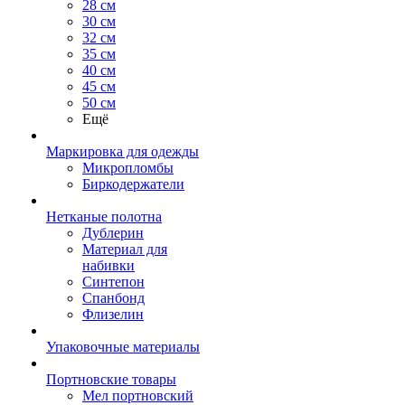
28 см
30 см
32 см
35 см
40 см
45 см
50 см
Ещё
Маркировка для одежды
Микропломбы
Биркодержатели
Нетканые полотна
Дублерин
Материал для
набивки
Синтепон
Спанбонд
Флизелин
Упаковочные материалы
Портновские товары
Мел портновский