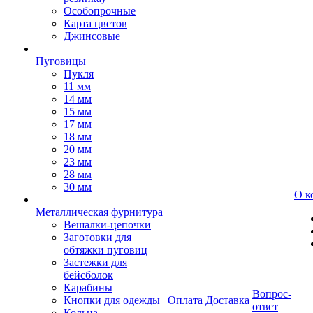
Особопрочные
Карта цветов
Джинсовые
Пуговицы
Пукля
11 мм
14 мм
15 мм
17 мм
18 мм
20 мм
23 мм
28 мм
30 мм
О к
Металлическая фурнитура
Вешалки-цепочки
Заготовки для
обтяжки пуговиц
Застежки для
бейсболок
Карабины
Вопрос-
Кнопки для одежды
Оплата
Доставка
ответ
Кольца