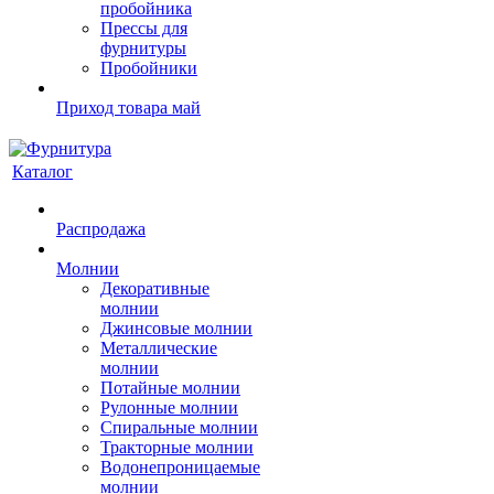
пробойника
Прессы для
фурнитуры
Пробойники
Приход товара май
Каталог
Распродажа
Молнии
Декоративные
молнии
Джинсовые молнии
Металлические
молнии
Потайные молнии
Рулонные молнии
Спиральные молнии
Тракторные молнии
Водонепроницаемые
молнии