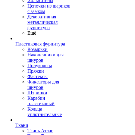
Хольнитены
Цепочки из шариков
с замком
Декоративная
металлическая
фурнитура
Ещё
Пластиковая фурнитура
Козырьки
Наконечники для
шнуров
Полукольца
Пряжки
Фастексы
Фиксаторы для
шнуров
Штрипки
Карабин
пластиковый
Кольца
уплотнительные
Ткани
Ткань Атлас