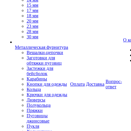
15 мм
17 мм
18 мм
20 мм
23 мм
28 мм
30 мм
О к
Металлическая фурнитура
Вешалки-цепочки
Заготовки для
обтяжки пуговиц
Застежки для
бейсболок
Карабины
Вопрос-
Кнопки для одежды
Оплата
Доставка
ответ
Кольца
Крючки для одежды
Люверсы
Полукольца
Пряжки
Пуговицы
джинсовые
Пукля