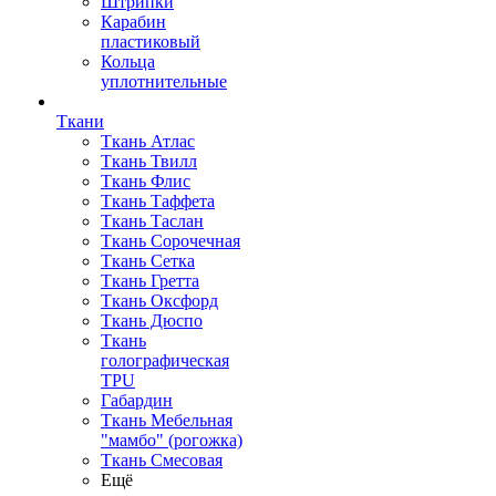
Штрипки
Карабин
пластиковый
Кольца
уплотнительные
Ткани
Ткань Атлас
Ткань Твилл
Ткань Флис
Ткань Таффета
Ткань Таслан
Ткань Сорочечная
Ткань Сетка
Ткань Гретта
Ткань Оксфорд
Ткань Дюспо
Ткань
голографическая
TPU
Габардин
Ткань Мебельная
"мамбо" (рогожка)
Ткань Смесовая
Ещё