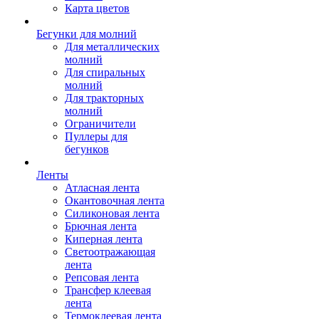
Карта цветов
Бегунки для молний
Для металлических
молний
Для спиральных
молний
Для тракторных
молний
Ограничители
Пуллеры для
бегунков
Ленты
Атласная лента
Окантовочная лента
Силиконовая лента
Брючная лента
Киперная лента
Светоотражающая
лента
Репсовая лента
Трансфер клеевая
лента
Термоклеевая лента