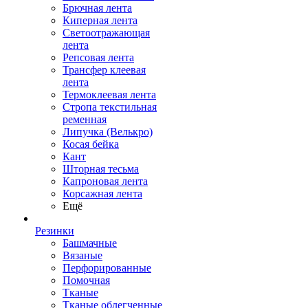
Брючная лента
Киперная лента
Светоотражающая
лента
Репсовая лента
Трансфер клеевая
лента
Термоклеевая лента
Стропа текстильная
ременная
Липучка (Велькро)
Косая бейка
Кант
Шторная тесьма
Капроновая лента
Корсажная лента
Ещё
Резинки
Башмачные
Вязаные
Перфорированные
Помочная
Тканые
Тканые облегченные