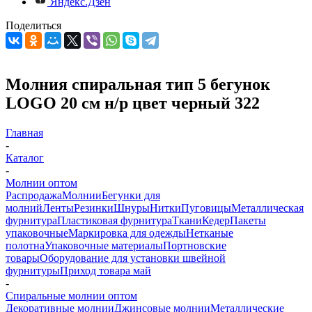
Яндекс.Дзен
Поделиться
Молния спиральная тип 5 бегунок
LOGO 20 см н/р цвет черный 322
Главная
-
Каталог
-
Молнии оптом
Распродажа
Молнии
Бегунки для
молний
Ленты
Резинки
Шнуры
Нитки
Пуговицы
Металлическая
фурнитура
Пластиковая фурнитура
Ткани
Кедер
Пакеты
упаковочные
Маркировка для одежды
Нетканые
полотна
Упаковочные материалы
Портновские
товары
Оборудование для установки швейной
фурнитуры
Приход товара май
-
Спиральные молнии оптом
Декоративные молнии
Джинсовые молнии
Металлические