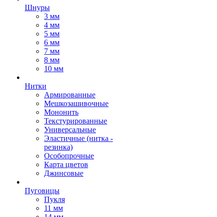
Шнуры
3 мм
4 мм
5 мм
6 мм
7 мм
8 мм
10 мм
Нитки
Армированные
Мешкозашивочные
Мононить
Текстурированные
Универсальные
Эластичные (нитка -
резинка)
Особопрочные
Карта цветов
Джинсовые
Пуговицы
Пукля
11 мм
14 мм