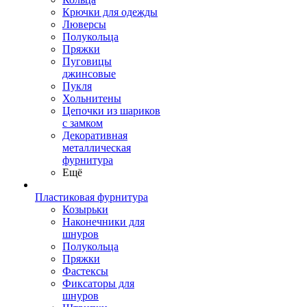
Крючки для одежды
Люверсы
Полукольца
Пряжки
Пуговицы
джинсовые
Пукля
Хольнитены
Цепочки из шариков
с замком
Декоративная
металлическая
фурнитура
Ещё
Пластиковая фурнитура
Козырьки
Наконечники для
шнуров
Полукольца
Пряжки
Фастексы
Фиксаторы для
шнуров