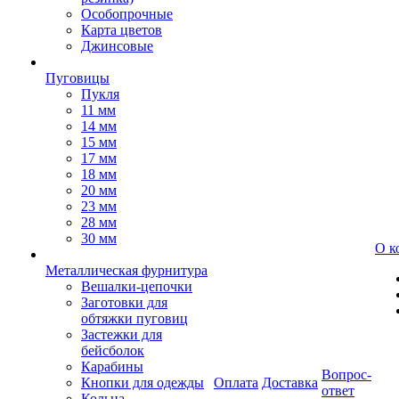
Особопрочные
Карта цветов
Джинсовые
Пуговицы
Пукля
11 мм
14 мм
15 мм
17 мм
18 мм
20 мм
23 мм
28 мм
30 мм
О к
Металлическая фурнитура
Вешалки-цепочки
Заготовки для
обтяжки пуговиц
Застежки для
бейсболок
Карабины
Вопрос-
Кнопки для одежды
Оплата
Доставка
ответ
Кольца