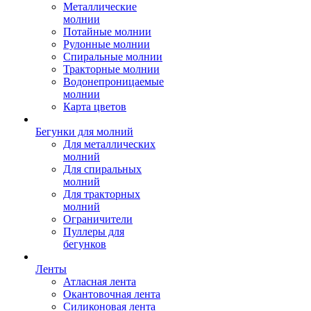
Металлические
молнии
Потайные молнии
Рулонные молнии
Спиральные молнии
Тракторные молнии
Водонепроницаемые
молнии
Карта цветов
Бегунки для молний
Для металлических
молний
Для спиральных
молний
Для тракторных
молний
Ограничители
Пуллеры для
бегунков
Ленты
Атласная лента
Окантовочная лента
Силиконовая лента