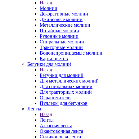
Назад
Молнии
Декоративные молнии
Джинсовые молнии
Металлические молнии
Потайные молнии
Рулонные молнии
Спиральные молнии
Тракторные молнии
Водонепроницаемые молнии
Карта цветов
Бегунки для молний
Назад
Бегунки для молний
Для металлических молний
Для спиральных молний
Для тракторных молний
Ограничители
Пуллеры для бегунков
Ленты
Назад
Ленты
Атласная лента
Окантовочная лента
Силиконовая лента