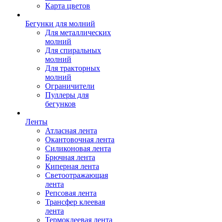
Карта цветов
Бегунки для молний
Для металлических
молний
Для спиральных
молний
Для тракторных
молний
Ограничители
Пуллеры для
бегунков
Ленты
Атласная лента
Окантовочная лента
Силиконовая лента
Брючная лента
Киперная лента
Светоотражающая
лента
Репсовая лента
Трансфер клеевая
лента
Термоклеевая лента