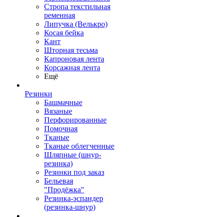
Стропа текстильная
ременная
Липучка (Велькро)
Косая бейка
Кант
Шторная тесьма
Капроновая лента
Корсажная лента
Ещё
Резинки
Башмачные
Вязаные
Перфорированные
Помочная
Тканые
Тканые облегченные
Шляпные (шнур-
резинка)
Резинки под заказ
Бельевая
"Продёжка"
Резинка-эспандер
(резинка-шнур)