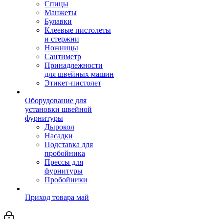
Спицы
Манжеты
Булавки
Клеевые пистолеты
и стержни
Ножницы
Сантиметр
Принадлежности
для швейных машин
Этикет-пистолет
Оборудование для
установки швейной
фурнитуры
Дырокол
Насадки
Подставка для
пробойника
Прессы для
фурнитуры
Пробойники
Приход товара май