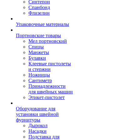
Синтепон
Спанбонд
Флизелин
Упаковочные материалы
Портновские товары
Мел портновский
Спицы
Манжеты
Булавки
Клеевые пистолеты
и стержни
Ножницы
Сантиметр
Принадлежности
для швейных машин
Этикет-пистолет
Оборудование для
установки швейной
фурнитуры
Дырокол
Насадки
Подставка для