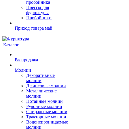
пробойника
Прессы для
фурнитуры
Пробойники
Приход товара май
Каталог
Распродажа
Молнии
Декоративные
молнии
Джинсовые молнии
Металлические
молнии
Потайные молнии
Рулонные молнии
Спиральные молнии
Тракторные молнии
Водонепроницаемые
молнии