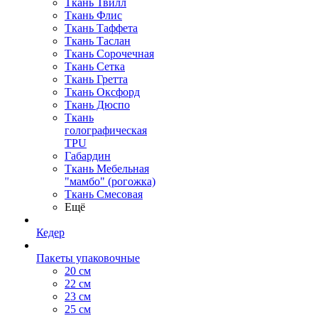
Ткань Твилл
Ткань Флис
Ткань Таффета
Ткань Таслан
Ткань Сорочечная
Ткань Сетка
Ткань Гретта
Ткань Оксфорд
Ткань Дюспо
Ткань
голографическая
TPU
Габардин
Ткань Мебельная
"мамбо" (рогожка)
Ткань Смесовая
Ещё
Кедер
Пакеты упаковочные
20 см
22 см
23 см
25 см