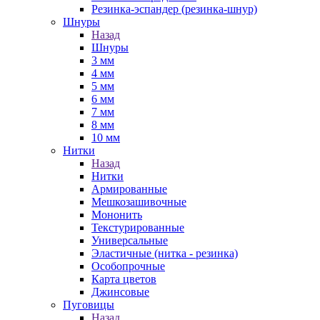
Резинка-эспандер (резинка-шнур)
Шнуры
Назад
Шнуры
3 мм
4 мм
5 мм
6 мм
7 мм
8 мм
10 мм
Нитки
Назад
Нитки
Армированные
Мешкозашивочные
Мононить
Текстурированные
Универсальные
Эластичные (нитка - резинка)
Особопрочные
Карта цветов
Джинсовые
Пуговицы
Назад