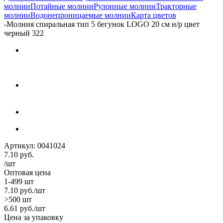
молнии
Потайные молнии
Рулонные молнии
Тракторные
молнии
Водонепроницаемые молнии
Карта цветов
-
Молния спиральная тип 5 бегунок LOGO 20 см н/р цвет
черный 322
Артикул:
0041024
7.10
руб.
/шт
Оптовая цена
1-499 шт
7.10
руб.
/шт
>500 шт
6.61
руб.
/шт
Цена за упаковку