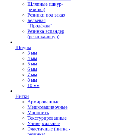
Шляпные (шнур-
резинка)
Резинки под заказ
Бельевая
"Продёжка"
Резинка-эспандер
(резинка-шнур)
Шнуры
3 мм
4 мм
5 мм
6 мм
7 мм
8 мм
10 мм
Нитки
Армированные
Мешкозашивочные
Мононить
Текстурированные
Универсальные
Эластичные (нитка -
резинка)