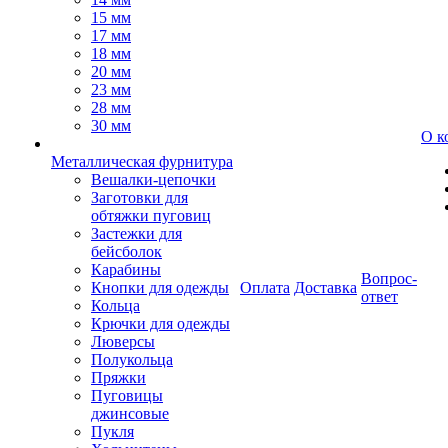
15 мм
17 мм
18 мм
20 мм
23 мм
28 мм
30 мм
О к
Металлическая фурнитура
Вешалки-цепочки
Заготовки для
обтяжки пуговиц
Застежки для
бейсболок
Карабины
Вопрос-
Кнопки для одежды
Оплата
Доставка
ответ
Кольца
Крючки для одежды
Люверсы
Полукольца
Пряжки
Пуговицы
джинсовые
Пукля