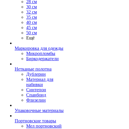
28 см
30 см
32 см
35 см
40 см
45 см
50 см
Ещё
Маркировка для одежды
Микропломбы
Биркодержатели
Нетканые полотна
Дублерин
Материал для
набивки
Синтепон
Спанбонд
Флизелин
Упаковочные материалы
Портновские товары
Мел портновский