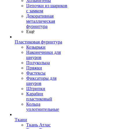
Хольнитены
Цепочки из шариков
с замком
Декоративная
металлическая
фурнитура
Ещё
Пластиковая фурнитура
Козырьки
Наконечники для
шнуров
Полукольца
Пряжки
Фастексы
Фиксаторы для
шнуров
Штрипки
Карабин
пластиковый
Кольца
уплотнительные
Ткани
Ткань Атлас