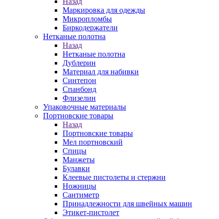
Назад
Маркировка для одежды
Микропломбы
Биркодержатели
Нетканые полотна
Назад
Нетканые полотна
Дублерин
Материал для набивки
Синтепон
Спанбонд
Флизелин
Упаковочные материалы
Портновские товары
Назад
Портновские товары
Мел портновский
Спицы
Манжеты
Булавки
Клеевые пистолеты и стержни
Ножницы
Сантиметр
Принадлежности для швейных машин
Этикет-пистолет