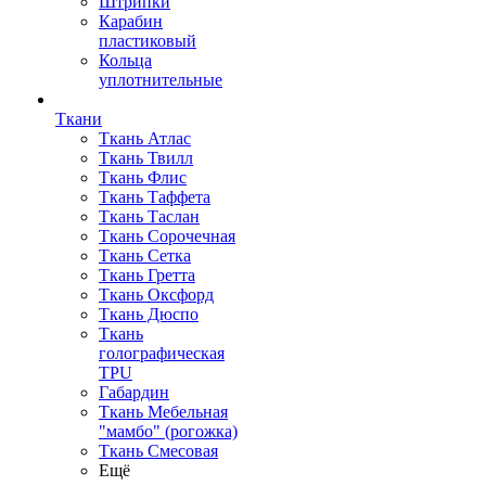
Штрипки
Карабин
пластиковый
Кольца
уплотнительные
Ткани
Ткань Атлас
Ткань Твилл
Ткань Флис
Ткань Таффета
Ткань Таслан
Ткань Сорочечная
Ткань Сетка
Ткань Гретта
Ткань Оксфорд
Ткань Дюспо
Ткань
голографическая
TPU
Габардин
Ткань Мебельная
"мамбо" (рогожка)
Ткань Смесовая
Ещё