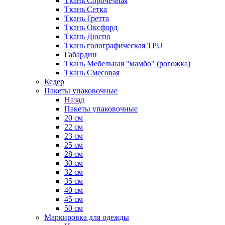
Ткань Сорочечная
Ткань Сетка
Ткань Гретта
Ткань Оксфорд
Ткань Дюспо
Ткань голографическая TPU
Габардин
Ткань Мебельная "мамбо" (рогожка)
Ткань Смесовая
Кедер
Пакеты упаковочные
Назад
Пакеты упаковочные
20 см
22 см
23 см
25 см
28 см
30 см
32 см
35 см
40 см
45 см
50 см
Маркировка для одежды