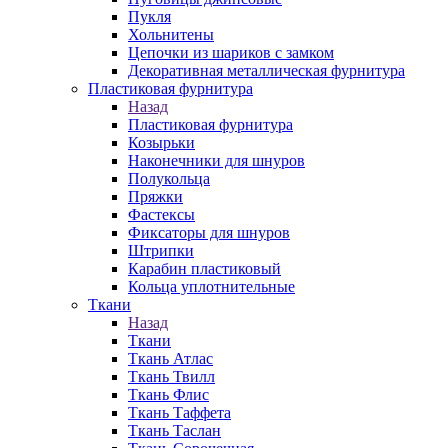
Пукля
Хольнитены
Цепочки из шариков с замком
Декоративная металлическая фурнитура
Пластиковая фурнитура
Назад
Пластиковая фурнитура
Козырьки
Наконечники для шнуров
Полукольца
Пряжки
Фастексы
Фиксаторы для шнуров
Штрипки
Карабин пластиковый
Кольца уплотнительные
Ткани
Назад
Ткани
Ткань Атлас
Ткань Твилл
Ткань Флис
Ткань Таффета
Ткань Таслан