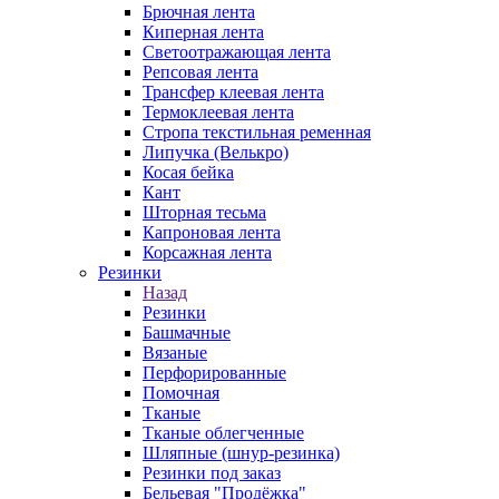
Брючная лента
Киперная лента
Светоотражающая лента
Репсовая лента
Трансфер клеевая лента
Термоклеевая лента
Стропа текстильная ременная
Липучка (Велькро)
Косая бейка
Кант
Шторная тесьма
Капроновая лента
Корсажная лента
Резинки
Назад
Резинки
Башмачные
Вязаные
Перфорированные
Помочная
Тканые
Тканые облегченные
Шляпные (шнур-резинка)
Резинки под заказ
Бельевая "Продёжка"