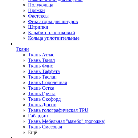
Полукольца
Пряжки
Фастексы
Фиксаторы для шнуров
Штрипки
Карабин пластиковый
Кольца уплотнительные
Ткани
Ткань Атлас
Ткань Твилл
Ткань Флис
Ткань Таффета
Ткань Таслан
Ткань Сорочечная
Ткань Сетка
Ткань Гретта
Ткань Оксфорд
Ткань Дюспо
Ткань голографическая TPU
Габардин
Ткань Мебельная "мамбо" (рогожка)
Ткань Смесовая
Ещё