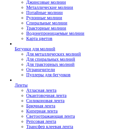
Джинсовые молнии
Металлические молнии
Потайные молнии
Рулонные молнии
Спиральные молнии
Тракторные молнии
Водонепроницаемые молнии
Карта цветов
Бегунки для молний
Для металлических молний
Для спиральных молний
Для тракторных молний
Ограничители
Пуллеры для бегунков
Ленты
Атласная лента
Окантовочная лента
Силиконовая лента
Брючная лента
Киперная лента
Светоотражающая лента
Репсовая лента
Трансфер клеевая лента