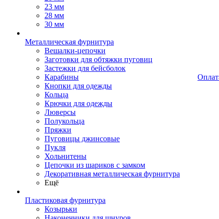
23 мм
28 мм
30 мм
Металлическая фурнитура
Вешалки-цепочки
Заготовки для обтяжки пуговиц
Застежки для бейсболок
Карабины
Оплат
Кнопки для одежды
Кольца
Крючки для одежды
Люверсы
Полукольца
Пряжки
Пуговицы джинсовые
Пукля
Хольнитены
Цепочки из шариков с замком
Декоративная металлическая фурнитура
Ещё
Пластиковая фурнитура
Козырьки
Наконечники для шнуров