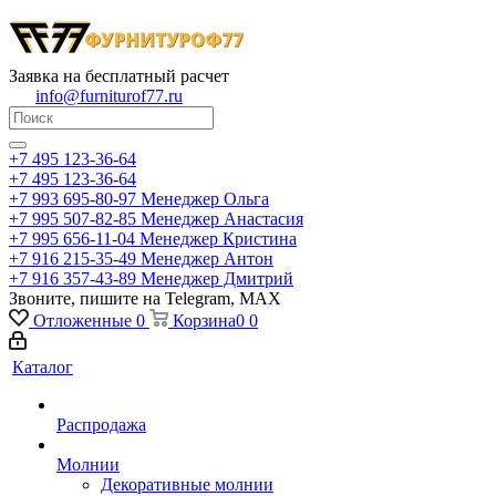
Заявка на бесплатный расчет
info@furniturof77.ru
+7 495 123-36-64
+7 495 123-36-64
+7 993 695-80-97
Менеджер Ольга
+7 995 507-82-85
Менеджер Анастасия
+7 995 656-11-04
Менеджер Кристина
+7 916 215-35-49
Менеджер Антон
+7 916 357-43-89
Менеджер Дмитрий
Звоните, пишите на Telegram, MAX
Отложенные
0
Корзина
0
0
Каталог
Распродажа
Молнии
Декоративные молнии