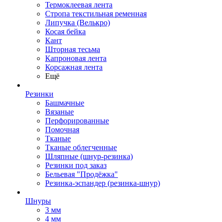
Термоклеевая лента
Стропа текстильная ременная
Липучка (Велькро)
Косая бейка
Кант
Шторная тесьма
Капроновая лента
Корсажная лента
Ещё
Резинки
Башмачные
Вязаные
Перфорированные
Помочная
Тканые
Тканые облегченные
Шляпные (шнур-резинка)
Резинки под заказ
Бельевая "Продёжка"
Резинка-эспандер (резинка-шнур)
Шнуры
3 мм
4 мм