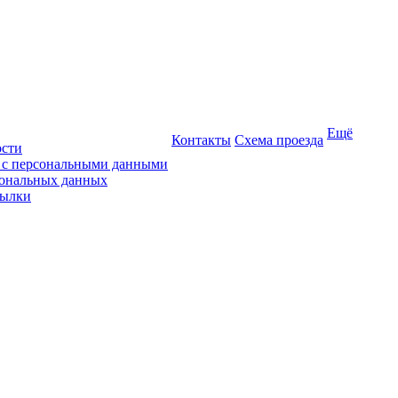
Ещё
Контакты
Схема проезда
ости
ы с персональными данными
сональных данных
сылки