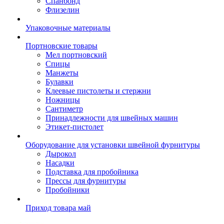
Спанбонд
Флизелин
Упаковочные материалы
Портновские товары
Мел портновский
Спицы
Манжеты
Булавки
Клеевые пистолеты и стержни
Ножницы
Сантиметр
Принадлежности для швейных машин
Этикет-пистолет
Оборудование для установки швейной фурнитуры
Дырокол
Насадки
Подставка для пробойника
Прессы для фурнитуры
Пробойники
Приход товара май