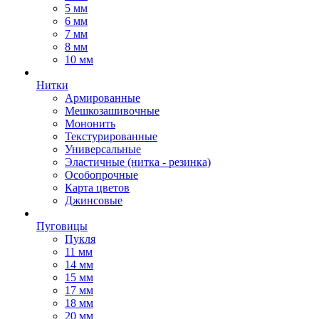
5 мм
6 мм
7 мм
8 мм
10 мм
Нитки
Армированные
Мешкозашивочные
Мононить
Текстурированные
Универсальные
Эластичные (нитка - резинка)
Особопрочные
Карта цветов
Джинсовые
Пуговицы
Пукля
11 мм
14 мм
15 мм
17 мм
18 мм
20 мм