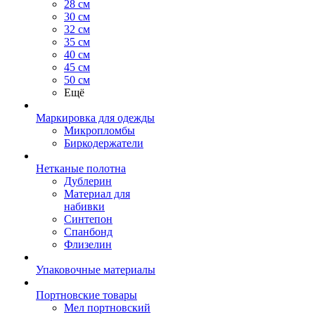
28 см
30 см
32 см
35 см
40 см
45 см
50 см
Ещё
Маркировка для одежды
Микропломбы
Биркодержатели
Нетканые полотна
Дублерин
Материал для
набивки
Синтепон
Спанбонд
Флизелин
Упаковочные материалы
Портновские товары
Мел портновский