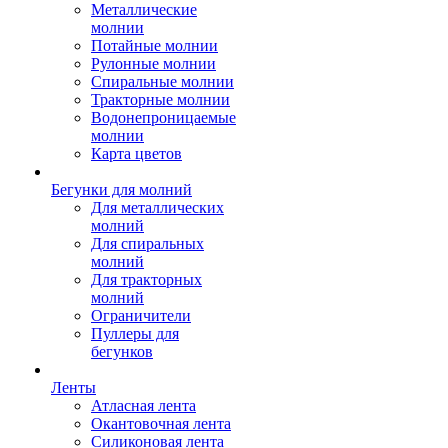
Металлические
молнии
Потайные молнии
Рулонные молнии
Спиральные молнии
Тракторные молнии
Водонепроницаемые
молнии
Карта цветов
Бегунки для молний
Для металлических
молний
Для спиральных
молний
Для тракторных
молний
Ограничители
Пуллеры для
бегунков
Ленты
Атласная лента
Окантовочная лента
Силиконовая лента