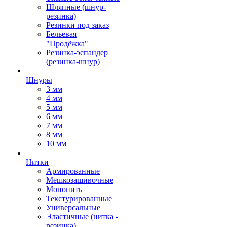
Шляпные (шнур-
резинка)
Резинки под заказ
Бельевая
"Продёжка"
Резинка-эспандер
(резинка-шнур)
Шнуры
3 мм
4 мм
5 мм
6 мм
7 мм
8 мм
10 мм
Нитки
Армированные
Мешкозашивочные
Мононить
Текстурированные
Универсальные
Эластичные (нитка -
резинка)