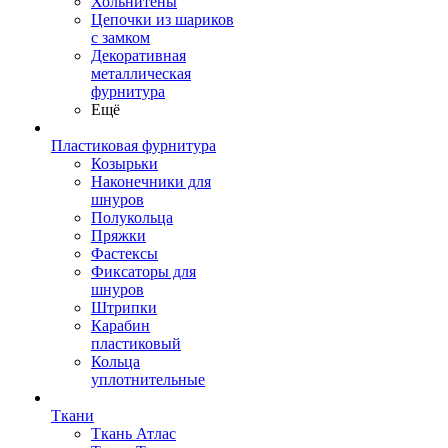
Хольнитены
Цепочки из шариков
с замком
Декоративная
металлическая
фурнитура
Ещё
Пластиковая фурнитура
Козырьки
Наконечники для
шнуров
Полукольца
Пряжки
Фастексы
Фиксаторы для
шнуров
Штрипки
Карабин
пластиковый
Кольца
уплотнительные
Ткани
Ткань Атлас