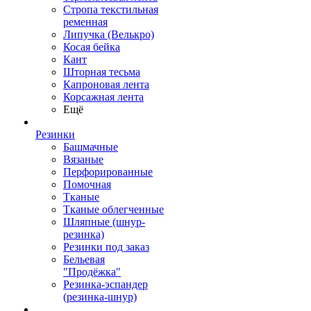
Стропа текстильная
ременная
Липучка (Велькро)
Косая бейка
Кант
Шторная тесьма
Капроновая лента
Корсажная лента
Ещё
Резинки
Башмачные
Вязаные
Перфорированные
Помочная
Тканые
Тканые облегченные
Шляпные (шнур-
резинка)
Резинки под заказ
Бельевая
"Продёжка"
Резинка-эспандер
(резинка-шнур)