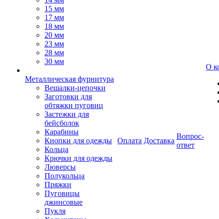
15 мм
17 мм
18 мм
20 мм
23 мм
28 мм
30 мм
О к
Металлическая фурнитура
Вешалки-цепочки
Заготовки для
обтяжки пуговиц
Застежки для
бейсболок
Карабины
Вопрос-
Кнопки для одежды
Оплата
Доставка
ответ
Кольца
Крючки для одежды
Люверсы
Полукольца
Пряжки
Пуговицы
джинсовые
Пукля