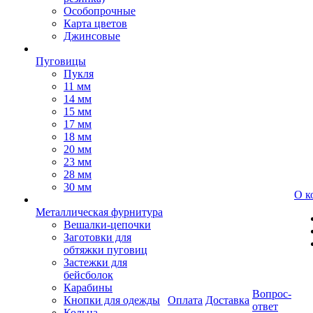
Особопрочные
Карта цветов
Джинсовые
Пуговицы
Пукля
11 мм
14 мм
15 мм
17 мм
18 мм
20 мм
23 мм
28 мм
30 мм
О к
Металлическая фурнитура
Вешалки-цепочки
Заготовки для
обтяжки пуговиц
Застежки для
бейсболок
Карабины
Вопрос-
Кнопки для одежды
Оплата
Доставка
ответ
Кольца