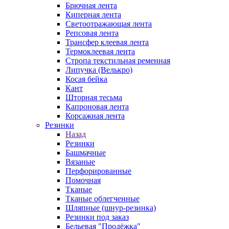
Брючная лента
Киперная лента
Светоотражающая лента
Репсовая лента
Трансфер клеевая лента
Термоклеевая лента
Стропа текстильная ременная
Липучка (Велькро)
Косая бейка
Кант
Шторная тесьма
Капроновая лента
Корсажная лента
Резинки
Назад
Резинки
Башмачные
Вязаные
Перфорированные
Помочная
Тканые
Тканые облегченные
Шляпные (шнур-резинка)
Резинки под заказ
Бельевая "Продёжка"