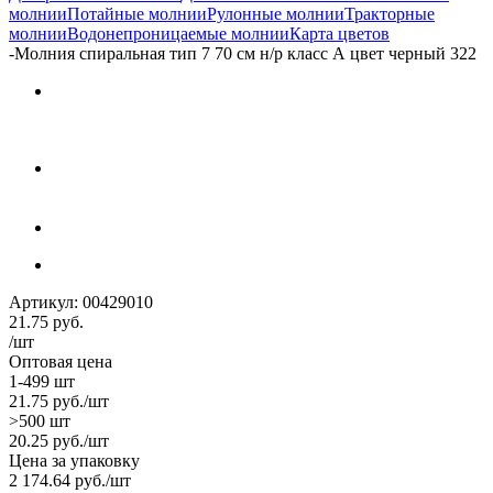
молнии
Потайные молнии
Рулонные молнии
Тракторные
молнии
Водонепроницаемые молнии
Карта цветов
-
Молния спиральная тип 7 70 см н/р класс А цвет черный 322
Артикул:
00429010
21.75
руб.
/шт
Оптовая цена
1-499 шт
21.75
руб.
/шт
>500 шт
20.25
руб.
/шт
Цена за упаковку
2 174.64
руб.
/шт