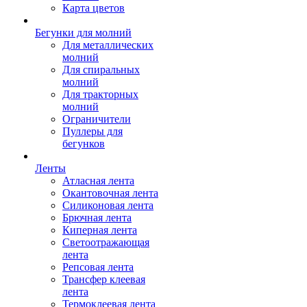
Карта цветов
Бегунки для молний
Для металлических
молний
Для спиральных
молний
Для тракторных
молний
Ограничители
Пуллеры для
бегунков
Ленты
Атласная лента
Окантовочная лента
Силиконовая лента
Брючная лента
Киперная лента
Светоотражающая
лента
Репсовая лента
Трансфер клеевая
лента
Термоклеевая лента