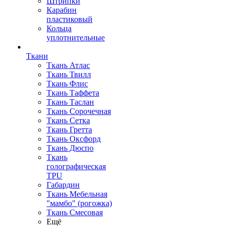
Штрипки
Карабин
пластиковый
Кольца
уплотнительные
Ткани
Ткань Атлас
Ткань Твилл
Ткань Флис
Ткань Таффета
Ткань Таслан
Ткань Сорочечная
Ткань Сетка
Ткань Гретта
Ткань Оксфорд
Ткань Дюспо
Ткань
голографическая
TPU
Габардин
Ткань Мебельная
"мамбо" (рогожка)
Ткань Смесовая
Ещё