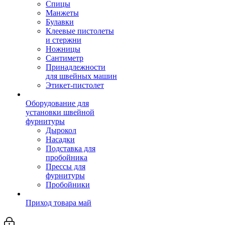
Спицы
Манжеты
Булавки
Клеевые пистолеты
и стержни
Ножницы
Сантиметр
Принадлежности
для швейных машин
Этикет-пистолет
Оборудование для
установки швейной
фурнитуры
Дырокол
Насадки
Подставка для
пробойника
Прессы для
фурнитуры
Пробойники
Приход товара май