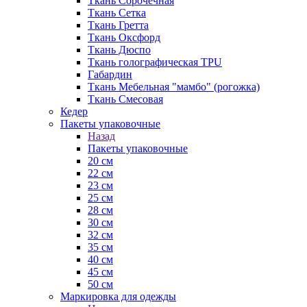
Ткань Сорочечная
Ткань Сетка
Ткань Гретта
Ткань Оксфорд
Ткань Дюспо
Ткань голографическая TPU
Габардин
Ткань Мебельная "мамбо" (рогожка)
Ткань Смесовая
Кедер
Пакеты упаковочные
Назад
Пакеты упаковочные
20 см
22 см
23 см
25 см
28 см
30 см
32 см
35 см
40 см
45 см
50 см
Маркировка для одежды