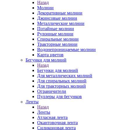
Назад
Молнии
Декоративные молнии
Джинсовые молнии
Металлические молнии
Потайные молнии
Рулонные молнии
Спиральные молнии
Тракторные молнии
Водонепроницаемые молнии
Карта цветов
Бегунки для молний
Назад
Бегунки для молний
Для металлических молний
Для спиральных молний
Для тракторных молний
Ограничители
Пуллеры для бегунков
Ленты
Назад
Ленты
Атласная лента
Окантовочная лента
Силиконовая лента