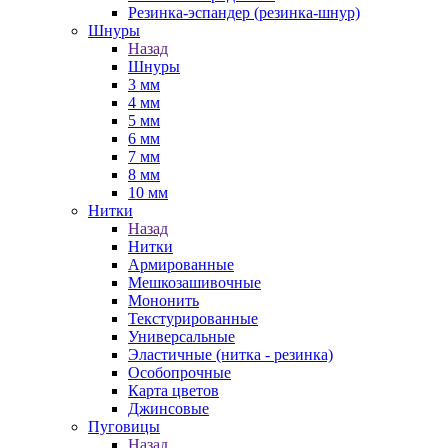
Резинка-эспандер (резинка-шнур)
Шнуры
Назад
Шнуры
3 мм
4 мм
5 мм
6 мм
7 мм
8 мм
10 мм
Нитки
Назад
Нитки
Армированные
Мешкозашивочные
Мононить
Текстурированные
Универсальные
Эластичные (нитка - резинка)
Особопрочные
Карта цветов
Джинсовые
Пуговицы
Назад