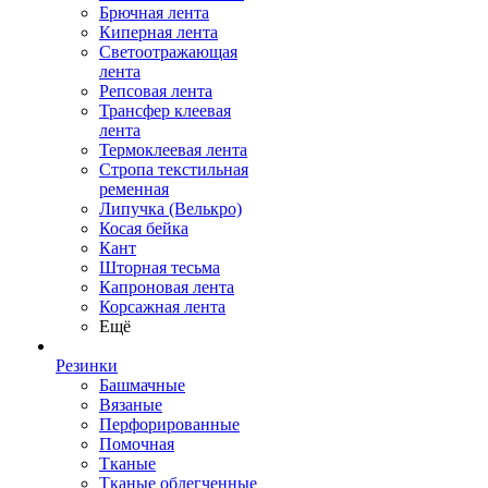
Брючная лента
Киперная лента
Светоотражающая
лента
Репсовая лента
Трансфер клеевая
лента
Термоклеевая лента
Стропа текстильная
ременная
Липучка (Велькро)
Косая бейка
Кант
Шторная тесьма
Капроновая лента
Корсажная лента
Ещё
Резинки
Башмачные
Вязаные
Перфорированные
Помочная
Тканые
Тканые облегченные