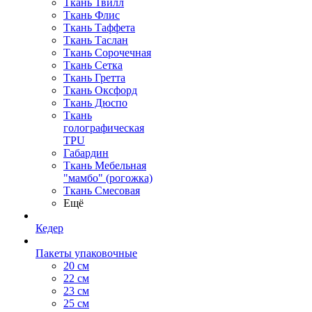
Ткань Твилл
Ткань Флис
Ткань Таффета
Ткань Таслан
Ткань Сорочечная
Ткань Сетка
Ткань Гретта
Ткань Оксфорд
Ткань Дюспо
Ткань
голографическая
TPU
Габардин
Ткань Мебельная
"мамбо" (рогожка)
Ткань Смесовая
Ещё
Кедер
Пакеты упаковочные
20 см
22 см
23 см
25 см