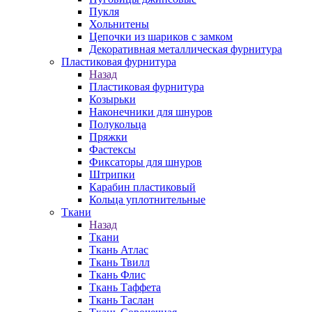
Пукля
Хольнитены
Цепочки из шариков с замком
Декоративная металлическая фурнитура
Пластиковая фурнитура
Назад
Пластиковая фурнитура
Козырьки
Наконечники для шнуров
Полукольца
Пряжки
Фастексы
Фиксаторы для шнуров
Штрипки
Карабин пластиковый
Кольца уплотнительные
Ткани
Назад
Ткани
Ткань Атлас
Ткань Твилл
Ткань Флис
Ткань Таффета
Ткань Таслан