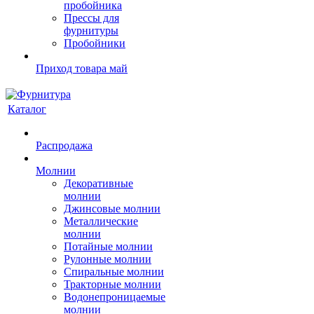
пробойника
Прессы для
фурнитуры
Пробойники
Приход товара май
Каталог
Распродажа
Молнии
Декоративные
молнии
Джинсовые молнии
Металлические
молнии
Потайные молнии
Рулонные молнии
Спиральные молнии
Тракторные молнии
Водонепроницаемые
молнии