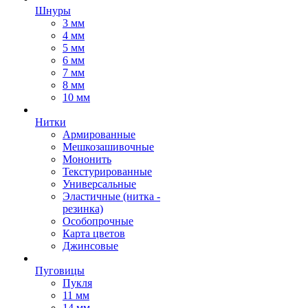
Шнуры
3 мм
4 мм
5 мм
6 мм
7 мм
8 мм
10 мм
Нитки
Армированные
Мешкозашивочные
Мононить
Текстурированные
Универсальные
Эластичные (нитка -
резинка)
Особопрочные
Карта цветов
Джинсовые
Пуговицы
Пукля
11 мм
14 мм