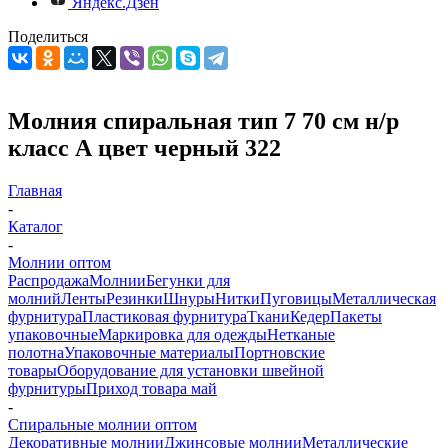
Яндекс.Дзен
Поделиться
Молния спиральная тип 7 70 см н/р
класс А цвет черный 322
Главная
-
Каталог
-
Молнии оптом
Распродажа
Молнии
Бегунки для
молний
Ленты
Резинки
Шнуры
Нитки
Пуговицы
Металлическая
фурнитура
Пластиковая фурнитура
Ткани
Кедер
Пакеты
упаковочные
Маркировка для одежды
Нетканые
полотна
Упаковочные материалы
Портновские
товары
Оборудование для установки швейной
фурнитуры
Приход товара май
-
Спиральные молнии оптом
Декоративные молнии
Джинсовые молнии
Металлические