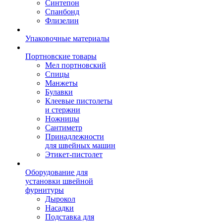
Синтепон
Спанбонд
Флизелин
Упаковочные материалы
Портновские товары
Мел портновский
Спицы
Манжеты
Булавки
Клеевые пистолеты
и стержни
Ножницы
Сантиметр
Принадлежности
для швейных машин
Этикет-пистолет
Оборудование для
установки швейной
фурнитуры
Дырокол
Насадки
Подставка для