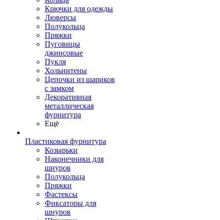
Крючки для одежды
Люверсы
Полукольца
Пряжки
Пуговицы
джинсовые
Пукля
Хольнитены
Цепочки из шариков
с замком
Декоративная
металлическая
фурнитура
Ещё
Пластиковая фурнитура
Козырьки
Наконечники для
шнуров
Полукольца
Пряжки
Фастексы
Фиксаторы для
шнуров