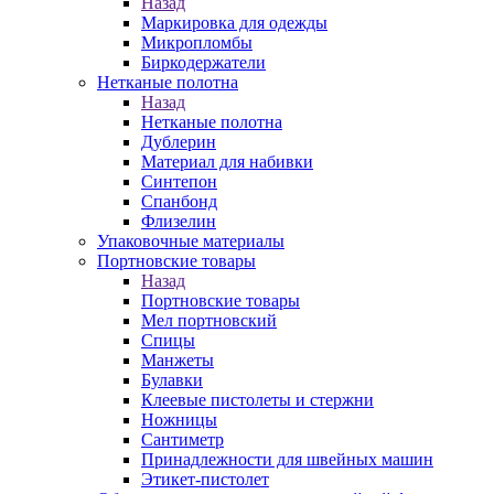
Назад
Маркировка для одежды
Микропломбы
Биркодержатели
Нетканые полотна
Назад
Нетканые полотна
Дублерин
Материал для набивки
Синтепон
Спанбонд
Флизелин
Упаковочные материалы
Портновские товары
Назад
Портновские товары
Мел портновский
Спицы
Манжеты
Булавки
Клеевые пистолеты и стержни
Ножницы
Сантиметр
Принадлежности для швейных машин
Этикет-пистолет