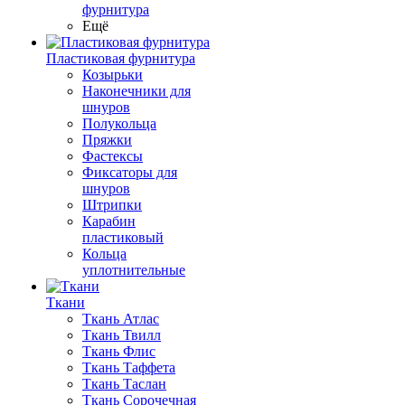
фурнитура
Ещё
Пластиковая фурнитура
Козырьки
Наконечники для
шнуров
Полукольца
Пряжки
Фастексы
Фиксаторы для
шнуров
Штрипки
Карабин
пластиковый
Кольца
уплотнительные
Ткани
Ткань Атлас
Ткань Твилл
Ткань Флис
Ткань Таффета
Ткань Таслан
Ткань Сорочечная