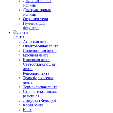
Для спиральных
молний
Для тракторных
молний
Ограничители
Пуллеры для
бегунков
Ленты
Атласная лента
Окантовочная лента
Силиконовая лента
Брючная лента
Киперная лента
Светоотражающая
лента
Репсовая лента
Трансфер клеевая
лента
Термоклеевая лента
Стропа текстильная
ременная
Липучка (Велькро)
Косая бейка
Кант