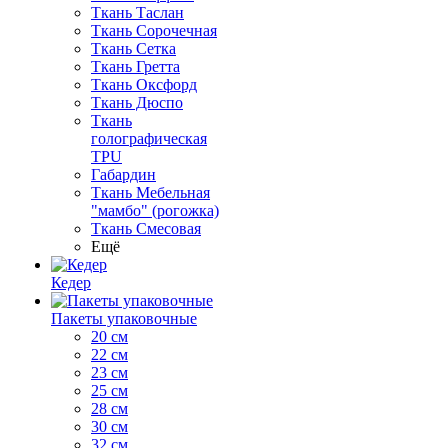
Ткань Таслан
Ткань Сорочечная
Ткань Сетка
Ткань Гретта
Ткань Оксфорд
Ткань Дюспо
Ткань
голографическая
TPU
Габардин
Ткань Мебельная
"мамбо" (рогожка)
Ткань Смесовая
Ещё
Кедер
Пакеты упаковочные
20 см
22 см
23 см
25 см
28 см
30 см
32 см