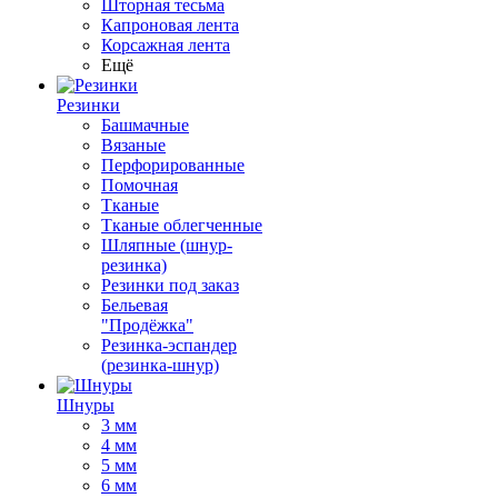
Шторная тесьма
Капроновая лента
Корсажная лента
Ещё
Резинки
Башмачные
Вязаные
Перфорированные
Помочная
Тканые
Тканые облегченные
Шляпные (шнур-
резинка)
Резинки под заказ
Бельевая
"Продёжка"
Резинка-эспандер
(резинка-шнур)
Шнуры
3 мм
4 мм
5 мм
6 мм