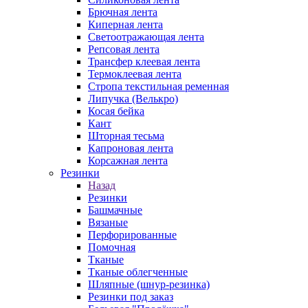
Брючная лента
Киперная лента
Светоотражающая лента
Репсовая лента
Трансфер клеевая лента
Термоклеевая лента
Стропа текстильная ременная
Липучка (Велькро)
Косая бейка
Кант
Шторная тесьма
Капроновая лента
Корсажная лента
Резинки
Назад
Резинки
Башмачные
Вязаные
Перфорированные
Помочная
Тканые
Тканые облегченные
Шляпные (шнур-резинка)
Резинки под заказ