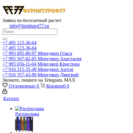
Заявка на бесплатный расчет
info@furniturof77.ru
+7 495 123-36-64
+7 495 123-36-64
+7 993 695-80-97
Менеджер Ольга
+7 995 507-82-85
Менеджер Анастасия
+7 995 656-11-04
Менеджер Кристина
+7 916 215-35-49
Менеджер Антон
+7 916 357-43-89
Менеджер Дмитрий
Звоните, пишите на Telegram, MAX
Отложенные
0
Корзина
0
0
Каталог
Распродажа