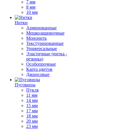
7 мм
8 мм
10 мм
Нитки
Армированные
Мешкозашивочные
Мононить
Текстурированные
Универсальные
Эластичные (нитка -
резинка)
Особопрочные
Карта цветов
Джинсовые
Пуговицы
Пукля
11 мм
14 мм
15 мм
17 мм
18 мм
20 мм
23 мм