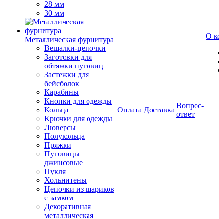
28 мм
30 мм
О к
Металлическая фурнитура
Вешалки-цепочки
Заготовки для
обтяжки пуговиц
Застежки для
бейсболок
Карабины
Кнопки для одежды
Вопрос-
Кольца
Оплата
Доставка
ответ
Крючки для одежды
Люверсы
Полукольца
Пряжки
Пуговицы
джинсовые
Пукля
Хольнитены
Цепочки из шариков
с замком
Декоративная
металлическая