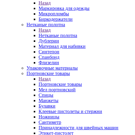
Назад
Маркировка для одежды
Микропломбы
Биркодержатели
Нетканые полотна
Назад
Нетканые полотна
Дублерин
Материал для набивки
Синтепон
Спанбонд
Флизелин
Упаковочные материалы
Портновские товары
Назад
Портновские товары
Мел портновский
Спицы
Манжеты
Булавки
Клеевые пистолеты и стержни
Ножницы
Сантиметр
Принадлежности для швейных машин
Этикет-пистолет