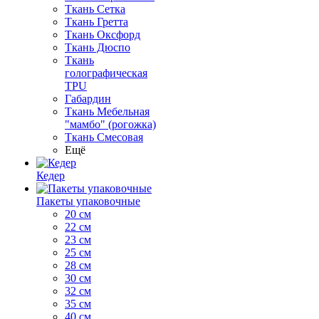
Ткань Сетка
Ткань Гретта
Ткань Оксфорд
Ткань Дюспо
Ткань
голографическая
TPU
Габардин
Ткань Мебельная
"мамбо" (рогожка)
Ткань Смесовая
Ещё
Кедер
Пакеты упаковочные
20 см
22 см
23 см
25 см
28 см
30 см
32 см
35 см
40 см