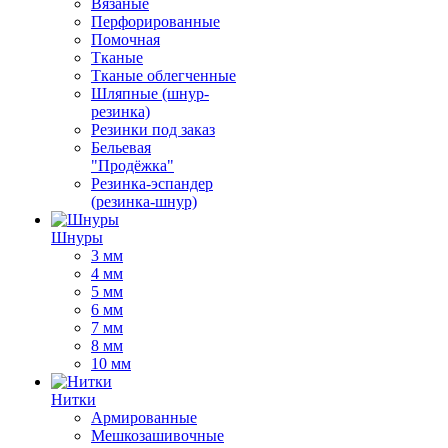
Вязаные
Перфорированные
Помочная
Тканые
Тканые облегченные
Шляпные (шнур-
резинка)
Резинки под заказ
Бельевая
"Продёжка"
Резинка-эспандер
(резинка-шнур)
Шнуры
3 мм
4 мм
5 мм
6 мм
7 мм
8 мм
10 мм
Нитки
Армированные
Мешкозашивочные