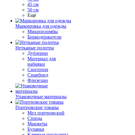
45 см
50 см
Ещё
Маркировка для одежды
Микропломбы
Биркодержатели
Нетканые полотна
Дублерин
Материал для
набивки
Синтепон
Спанбонд
Флизелин
Упаковочные материалы
Портновские товары
Мел портновский
Спицы
Манжеты
Булавки
Клеевые пистолеты