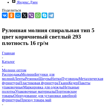
Яндекс.Дзен
Поделиться
Рулонная молния спиральная тип 5
цвет коричневый светлый 293
плотность 16 гр/м
Главная
-
Каталог
-
Молнии оптом
Распродажа
Молнии
Бегунки для
молний
Ленты
Резинки
Шнуры
Нитки
Пуговицы
Металлическая
фурнитура
Пластиковая фурнитура
Ткани
Кедер
Пакеты
упаковочные
Маркировка для одежды
Нетканые
полотна
Упаковочные материалы
Портновские
товары
Оборудование для установки швейной
фурнитуры
Приход товара май
-