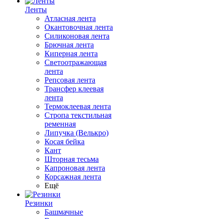
Ленты
Атласная лента
Окантовочная лента
Силиконовая лента
Брючная лента
Киперная лента
Светоотражающая
лента
Репсовая лента
Трансфер клеевая
лента
Термоклеевая лента
Стропа текстильная
ременная
Липучка (Велькро)
Косая бейка
Кант
Шторная тесьма
Капроновая лента
Корсажная лента
Ещё
Резинки
Башмачные