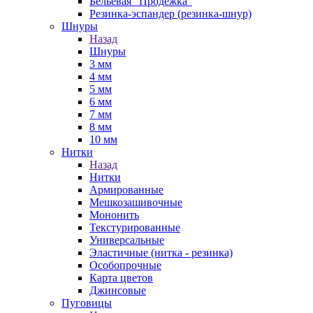
Бельевая "Продёжка"
Резинка-эспандер (резинка-шнур)
Шнуры
Назад
Шнуры
3 мм
4 мм
5 мм
6 мм
7 мм
8 мм
10 мм
Нитки
Назад
Нитки
Армированные
Мешкозашивочные
Мононить
Текстурированные
Универсальные
Эластичные (нитка - резинка)
Особопрочные
Карта цветов
Джинсовые
Пуговицы