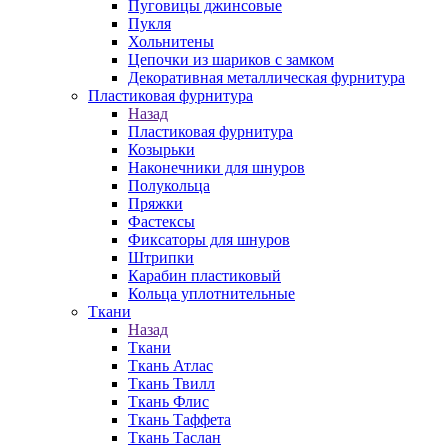
Пуговицы джинсовые
Пукля
Хольнитены
Цепочки из шариков с замком
Декоративная металлическая фурнитура
Пластиковая фурнитура
Назад
Пластиковая фурнитура
Козырьки
Наконечники для шнуров
Полукольца
Пряжки
Фастексы
Фиксаторы для шнуров
Штрипки
Карабин пластиковый
Кольца уплотнительные
Ткани
Назад
Ткани
Ткань Атлас
Ткань Твилл
Ткань Флис
Ткань Таффета
Ткань Таслан