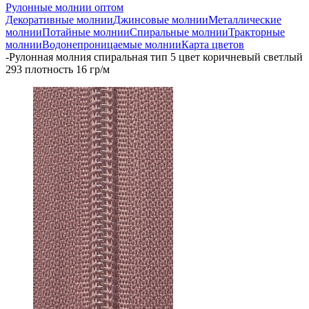
Рулонные молнии оптом
Декоративные молнии
Джинсовые молнии
Металлические
молнии
Потайные молнии
Спиральные молнии
Тракторные
молнии
Водонепроницаемые молнии
Карта цветов
-
Рулонная молния спиральная тип 5 цвет коричневый светлый
293 плотность 16 гр/м