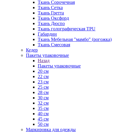
Ткань Сорочечная
Ткань Сетка
Ткань Гретта
Ткань Оксфорд
Ткань Дюспо
Ткань голографическая TPU
Габардин
Ткань Мебельная "мамбо" (рогожка)
Ткань Смесовая
Кедер
Пакеты упаковочные
Назад
Пакеты упаковочные
20 см
22 см
23 см
25 см
28 см
30 см
32 см
35 см
40 см
45 см
50 см
Маркировка для одежды