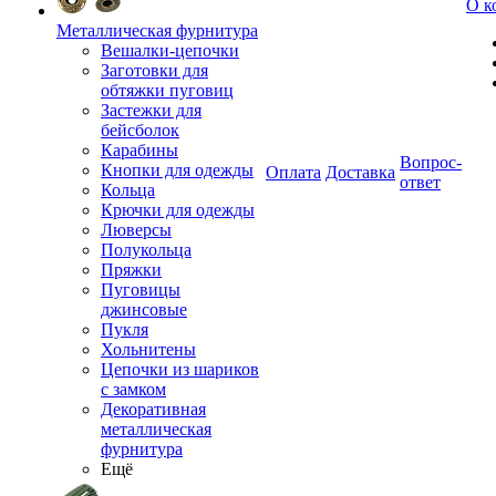
О к
Металлическая фурнитура
Вешалки-цепочки
Заготовки для
обтяжки пуговиц
Застежки для
бейсболок
Карабины
Вопрос-
Кнопки для одежды
Оплата
Доставка
ответ
Кольца
Крючки для одежды
Люверсы
Полукольца
Пряжки
Пуговицы
джинсовые
Пукля
Хольнитены
Цепочки из шариков
с замком
Декоративная
металлическая
фурнитура
Ещё