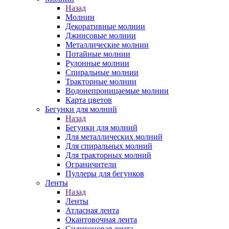
Назад
Молнии
Декоративные молнии
Джинсовые молнии
Металлические молнии
Потайные молнии
Рулонные молнии
Спиральные молнии
Тракторные молнии
Водонепроницаемые молнии
Карта цветов
Бегунки для молний
Назад
Бегунки для молний
Для металлических молний
Для спиральных молний
Для тракторных молний
Ограничители
Пуллеры для бегунков
Ленты
Назад
Ленты
Атласная лента
Окантовочная лента
Силиконовая лента