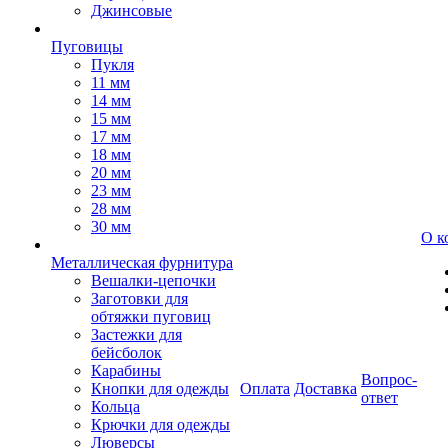
Джинсовые
Пуговицы
Пукля
11 мм
14 мм
15 мм
17 мм
18 мм
20 мм
23 мм
28 мм
30 мм
О к
Металлическая фурнитура
Вешалки-цепочки
Заготовки для
обтяжки пуговиц
Застежки для
бейсболок
Карабины
Вопрос-
Кнопки для одежды
Оплата
Доставка
ответ
Кольца
Крючки для одежды
Люверсы