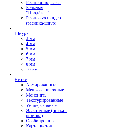
Резинки под заказ
Бельевая
"Продёжка"
Резинка-эспандер
(резинка-шнур)
Шнуры
3 мм
4 мм
5 мм
6 мм
7 мм
8 мм
10 мм
Нитки
Армированные
Мешкозашивочные
Мононить
Текстурированные
Универсальные
Эластичные (нитка -
резинка)
Особопрочные
Карта цветов