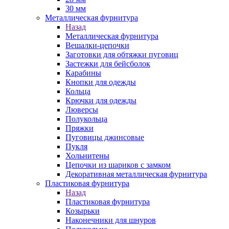
30 мм
Металлическая фурнитура
Назад
Металлическая фурнитура
Вешалки-цепочки
Заготовки для обтяжки пуговиц
Застежки для бейсболок
Карабины
Кнопки для одежды
Кольца
Крючки для одежды
Люверсы
Полукольца
Пряжки
Пуговицы джинсовые
Пукля
Хольнитены
Цепочки из шариков с замком
Декоративная металлическая фурнитура
Пластиковая фурнитура
Назад
Пластиковая фурнитура
Козырьки
Наконечники для шнуров