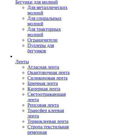
Бегунки для молний
Для металлических
молний
Для спиральных
молний
Для тракторных
молний
Ограничители
Пуллеры для
бегунков
Ленты
Атласная лента
Окантовочная лента
Силиконовая лента
Брючная лента
Киперная лента
Светоотражающая
лента
Репсовая лента
Трансфер клеевая
лента
Термоклеевая лента
Стропа текстильная
ременная