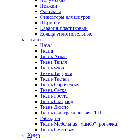
Полукольца
Пряжки
Фастексы
Фиксаторы для шнуров
Штрипки
Карабин пластиковый
Кольца уплотнительные
Ткани
Назад
Ткани
Ткань Атлас
Ткань Твилл
Ткань Флис
Ткань Таффета
Ткань Таслан
Ткань Сорочечная
Ткань Сетка
Ткань Гретта
Ткань Оксфорд
Ткань Дюспо
Ткань голографическая TPU
Габардин
Ткань Мебельная "мамбо" (рогожка)
Ткань Смесовая
Кедер