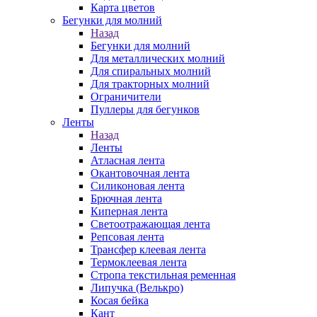
Карта цветов
Бегунки для молний
Назад
Бегунки для молний
Для металлических молний
Для спиральных молний
Для тракторных молний
Ограничители
Пуллеры для бегунков
Ленты
Назад
Ленты
Атласная лента
Окантовочная лента
Силиконовая лента
Брючная лента
Киперная лента
Светоотражающая лента
Репсовая лента
Трансфер клеевая лента
Термоклеевая лента
Стропа текстильная ременная
Липучка (Велькро)
Косая бейка
Кант