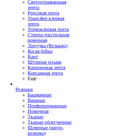
Светоотражающая
лента
Репсовая лента
Трансфер клеевая
лента
Термоклеевая лента
Стропа текстильная
ременная
Липучка (Велькро)
Косая бейка
Кант
Шторная тесьма
Капроновая лента
Корсажная лента
Ещё
Резинки
Башмачные
Вязаные
Перфорированные
Помочная
Тканые
Тканые облегченные
Шляпные (шнур-
резинка)