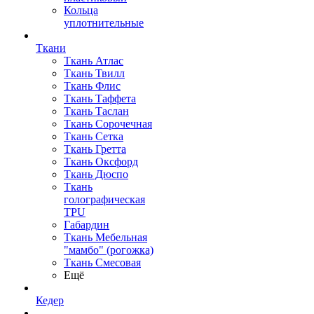
Кольца
уплотнительные
Ткани
Ткань Атлас
Ткань Твилл
Ткань Флис
Ткань Таффета
Ткань Таслан
Ткань Сорочечная
Ткань Сетка
Ткань Гретта
Ткань Оксфорд
Ткань Дюспо
Ткань
голографическая
TPU
Габардин
Ткань Мебельная
"мамбо" (рогожка)
Ткань Смесовая
Ещё
Кедер