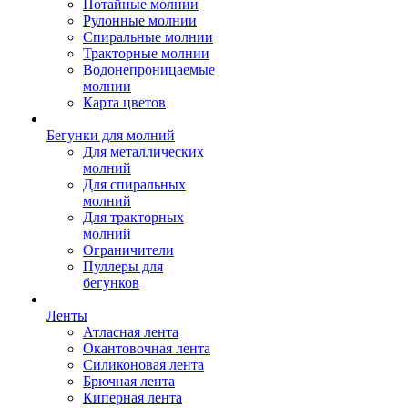
Потайные молнии
Рулонные молнии
Спиральные молнии
Тракторные молнии
Водонепроницаемые
молнии
Карта цветов
Бегунки для молний
Для металлических
молний
Для спиральных
молний
Для тракторных
молний
Ограничители
Пуллеры для
бегунков
Ленты
Атласная лента
Окантовочная лента
Силиконовая лента
Брючная лента
Киперная лента