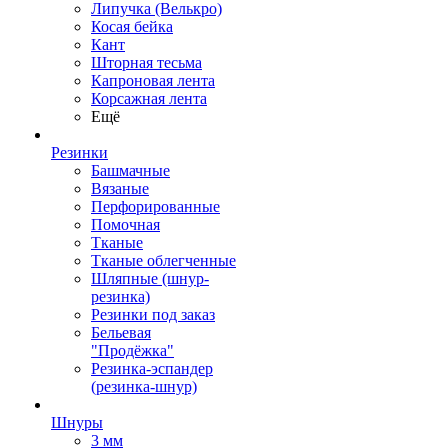
Липучка (Велькро)
Косая бейка
Кант
Шторная тесьма
Капроновая лента
Корсажная лента
Ещё
Резинки
Башмачные
Вязаные
Перфорированные
Помочная
Тканые
Тканые облегченные
Шляпные (шнур-
резинка)
Резинки под заказ
Бельевая
"Продёжка"
Резинка-эспандер
(резинка-шнур)
Шнуры
3 мм