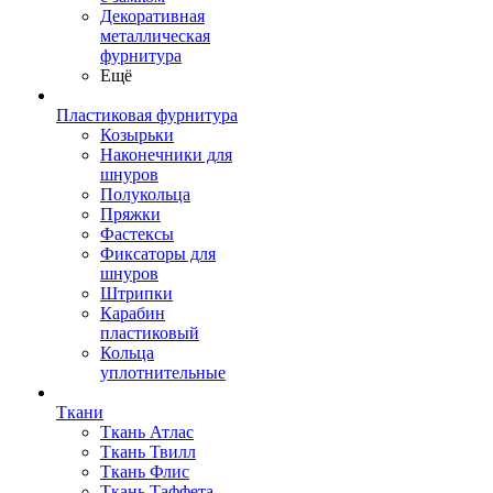
Декоративная
металлическая
фурнитура
Ещё
Пластиковая фурнитура
Козырьки
Наконечники для
шнуров
Полукольца
Пряжки
Фастексы
Фиксаторы для
шнуров
Штрипки
Карабин
пластиковый
Кольца
уплотнительные
Ткани
Ткань Атлас
Ткань Твилл
Ткань Флис
Ткань Таффета