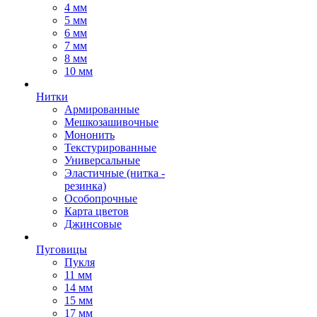
4 мм
5 мм
6 мм
7 мм
8 мм
10 мм
Нитки
Армированные
Мешкозашивочные
Мононить
Текстурированные
Универсальные
Эластичные (нитка -
резинка)
Особопрочные
Карта цветов
Джинсовые
Пуговицы
Пукля
11 мм
14 мм
15 мм
17 мм