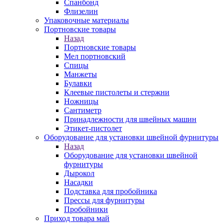
Спанбонд
Флизелин
Упаковочные материалы
Портновские товары
Назад
Портновские товары
Мел портновский
Спицы
Манжеты
Булавки
Клеевые пистолеты и стержни
Ножницы
Сантиметр
Принадлежности для швейных машин
Этикет-пистолет
Оборудование для установки швейной фурнитуры
Назад
Оборудование для установки швейной
фурнитуры
Дырокол
Насадки
Подставка для пробойника
Прессы для фурнитуры
Пробойники
Приход товара май