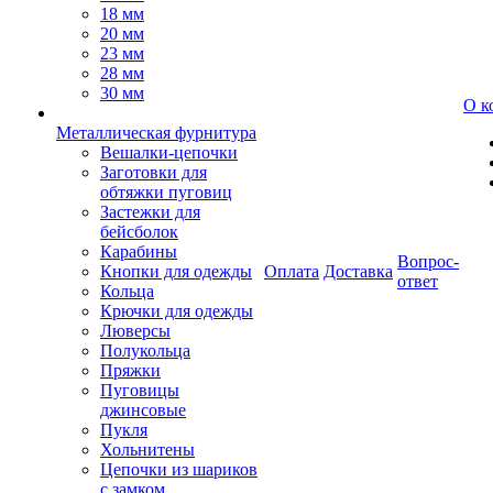
18 мм
20 мм
23 мм
28 мм
30 мм
О к
Металлическая фурнитура
Вешалки-цепочки
Заготовки для
обтяжки пуговиц
Застежки для
бейсболок
Карабины
Вопрос-
Кнопки для одежды
Оплата
Доставка
ответ
Кольца
Крючки для одежды
Люверсы
Полукольца
Пряжки
Пуговицы
джинсовые
Пукля
Хольнитены
Цепочки из шариков
с замком