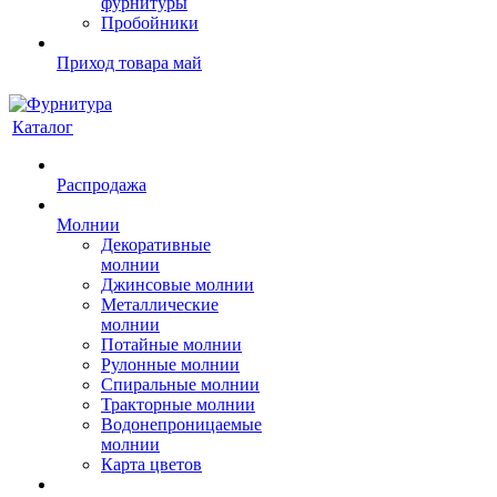
фурнитуры
Пробойники
Приход товара май
Каталог
Распродажа
Молнии
Декоративные
молнии
Джинсовые молнии
Металлические
молнии
Потайные молнии
Рулонные молнии
Спиральные молнии
Тракторные молнии
Водонепроницаемые
молнии
Карта цветов