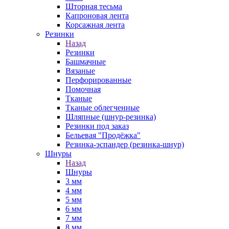
Шторная тесьма
Капроновая лента
Корсажная лента
Резинки
Назад
Резинки
Башмачные
Вязаные
Перфорированные
Помочная
Тканые
Тканые облегченные
Шляпные (шнур-резинка)
Резинки под заказ
Бельевая "Продёжка"
Резинка-эспандер (резинка-шнур)
Шнуры
Назад
Шнуры
3 мм
4 мм
5 мм
6 мм
7 мм
8 мм