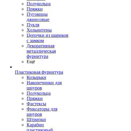
Полукольца
Пряжки
Пуговицы
джинсовые
Пукля
Хольнитены
Цепочки из шариков
с замком
Декоративная
металлическая
фурнитура
Ещё
Пластиковая фурнитура
Козырьки
Наконечники для
шнуров
Полукольца
Пряжки
Фастексы
Фиксаторы для
шнуров
Штрипки
Карабин
пластиковый