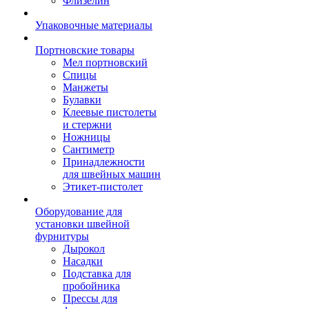
Флизелин
Упаковочные материалы
Портновские товары
Мел портновский
Спицы
Манжеты
Булавки
Клеевые пистолеты
и стержни
Ножницы
Сантиметр
Принадлежности
для швейных машин
Этикет-пистолет
Оборудование для
установки швейной
фурнитуры
Дырокол
Насадки
Подставка для
пробойника
Прессы для