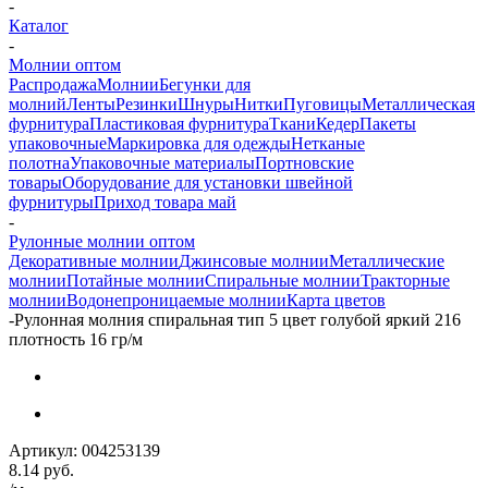
-
Каталог
-
Молнии оптом
Распродажа
Молнии
Бегунки для
молний
Ленты
Резинки
Шнуры
Нитки
Пуговицы
Металлическая
фурнитура
Пластиковая фурнитура
Ткани
Кедер
Пакеты
упаковочные
Маркировка для одежды
Нетканые
полотна
Упаковочные материалы
Портновские
товары
Оборудование для установки швейной
фурнитуры
Приход товара май
-
Рулонные молнии оптом
Декоративные молнии
Джинсовые молнии
Металлические
молнии
Потайные молнии
Спиральные молнии
Тракторные
молнии
Водонепроницаемые молнии
Карта цветов
-
Рулонная молния спиральная тип 5 цвет голубой яркий 216
плотность 16 гр/м
Артикул:
004253139
8.14
руб.