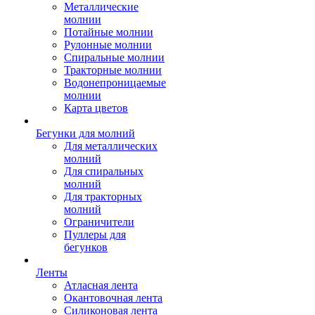
Металлические
молнии
Потайные молнии
Рулонные молнии
Спиральные молнии
Тракторные молнии
Водонепроницаемые
молнии
Карта цветов
Бегунки для молний
Для металлических
молний
Для спиральных
молний
Для тракторных
молний
Ограничители
Пуллеры для
бегунков
Ленты
Атласная лента
Окантовочная лента
Силиконовая лента