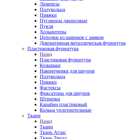
Люверсы
Полукольца
Пряжки
Пуговицы джинсовые
Пукля
Хольнитены
Цепочки из шариков с замком
Декоративная металлическая фурнитура
Пластиковая фурнитура
Назад
Пластиковая фурнитура
Козырьки
Наконечники для шнуров
Полукольца
Пряжки
Фастексы
Фиксаторы для шнуров
Штрипки
Карабин пластиковый
Кольца уплотнительные
Ткани
Назад
Ткани
Ткань Атлас
Ткань Твилл