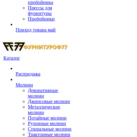
пробойника
Прессы для
фурнитуры
Пробойники
Приход товара май
Каталог
Распродажа
Молнии
Декоративные
молнии
Джинсовые молнии
Металлические
молнии
Потайные молнии
Рулонные молнии
Спиральные молнии
Тракторные молнии