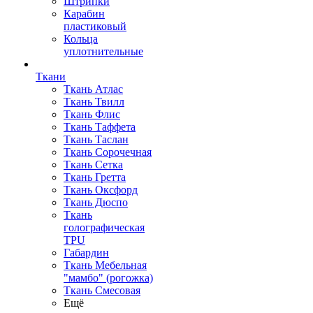
Штрипки
Карабин
пластиковый
Кольца
уплотнительные
Ткани
Ткань Атлас
Ткань Твилл
Ткань Флис
Ткань Таффета
Ткань Таслан
Ткань Сорочечная
Ткань Сетка
Ткань Гретта
Ткань Оксфорд
Ткань Дюспо
Ткань
голографическая
TPU
Габардин
Ткань Мебельная
"мамбо" (рогожка)
Ткань Смесовая
Ещё