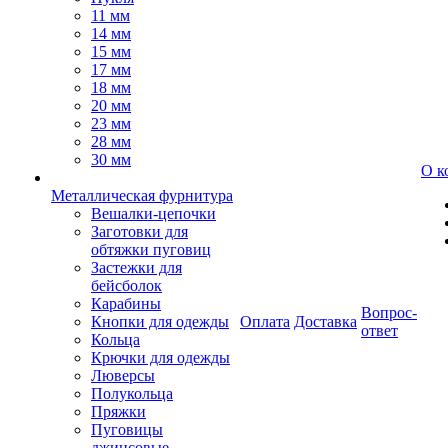
11 мм
14 мм
15 мм
17 мм
18 мм
20 мм
23 мм
28 мм
30 мм
О к
Металлическая фурнитура
Вешалки-цепочки
Заготовки для
обтяжки пуговиц
Застежки для
бейсболок
Карабины
Вопрос-
Кнопки для одежды
Оплата
Доставка
ответ
Кольца
Крючки для одежды
Люверсы
Полукольца
Пряжки
Пуговицы
джинсовые