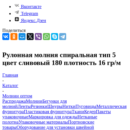
Вконтакте
Telegram
Яндекс.Дзен
Поделиться
Рулонная молния спиральная тип 5
цвет сливовый 180 плотность 16 гр/м
Главная
-
Каталог
-
Молнии оптом
Распродажа
Молнии
Бегунки для
молний
Ленты
Резинки
Шнуры
Нитки
Пуговицы
Металлическая
фурнитура
Пластиковая фурнитура
Ткани
Кедер
Пакеты
упаковочные
Маркировка для одежды
Нетканые
полотна
Упаковочные материалы
Портновские
товары
Оборудование для установки швейной