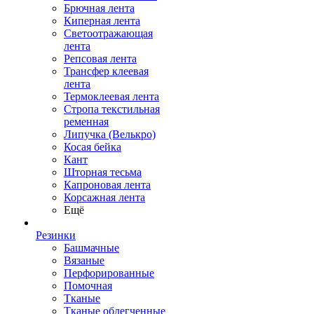
Брючная лента
Киперная лента
Светоотражающая
лента
Репсовая лента
Трансфер клеевая
лента
Термоклеевая лента
Стропа текстильная
ременная
Липучка (Велькро)
Косая бейка
Кант
Шторная тесьма
Капроновая лента
Корсажная лента
Ещё
Резинки
Башмачные
Вязаные
Перфорированные
Помочная
Тканые
Тканые облегченные