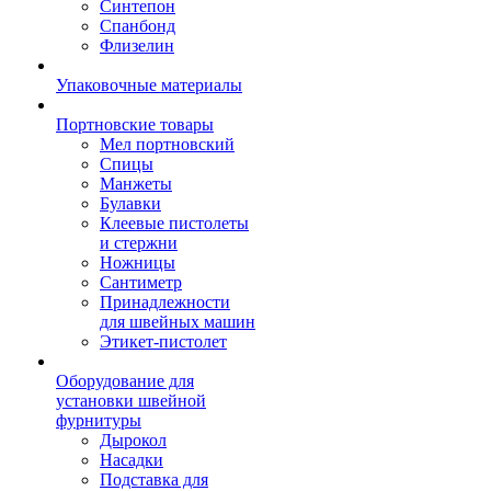
Синтепон
Спанбонд
Флизелин
Упаковочные материалы
Портновские товары
Мел портновский
Спицы
Манжеты
Булавки
Клеевые пистолеты
и стержни
Ножницы
Сантиметр
Принадлежности
для швейных машин
Этикет-пистолет
Оборудование для
установки швейной
фурнитуры
Дырокол
Насадки
Подставка для