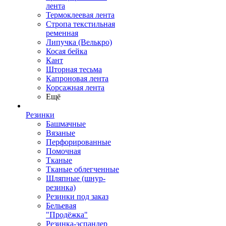
лента
Термоклеевая лента
Стропа текстильная
ременная
Липучка (Велькро)
Косая бейка
Кант
Шторная тесьма
Капроновая лента
Корсажная лента
Ещё
Резинки
Башмачные
Вязаные
Перфорированные
Помочная
Тканые
Тканые облегченные
Шляпные (шнур-
резинка)
Резинки под заказ
Бельевая
"Продёжка"
Резинка-эспандер