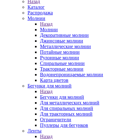
Назад
Каталог
Распродажа
Молнии
Назад
Молнии
Декоративные молнии
Джинсовые молнии
Металлические молнии
Потайные молнии
Рулонные молнии
Спиральные молнии
Тракторные молнии
Водонепроницаемые молнии
Карта цветов
Бегунки для молний
Назад
Бегунки для молний
Для металлических молний
Для спиральных молний
Для тракторных молний
Ограничители
Пуллеры для бегунков
Ленты
Назад