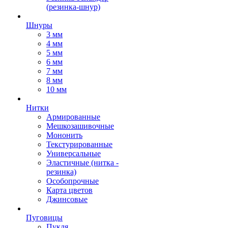
(резинка-шнур)
Шнуры
3 мм
4 мм
5 мм
6 мм
7 мм
8 мм
10 мм
Нитки
Армированные
Мешкозашивочные
Мононить
Текстурированные
Универсальные
Эластичные (нитка -
резинка)
Особопрочные
Карта цветов
Джинсовые
Пуговицы
Пукля