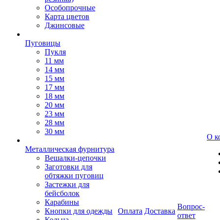
Особопрочные
Карта цветов
Джинсовые
Пуговицы
Пукля
11 мм
14 мм
15 мм
17 мм
18 мм
20 мм
23 мм
28 мм
30 мм
О к
Металлическая фурнитура
Вешалки-цепочки
Заготовки для
обтяжки пуговиц
Застежки для
бейсболок
Карабины
Вопрос-
Кнопки для одежды
Оплата
Доставка
ответ
Кольца