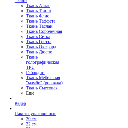
Ткани
Ткань Атлас
Ткань Твилл
Ткань Флис
Ткань Таффета
Ткань Таслан
Ткань Сорочечная
Ткань Сетка
Ткань Гретта
Ткань Оксфорд
Ткань Дюспо
Ткань
голографическая
TPU
Габардин
Ткань Мебельная
"мамбо" (рогожка)
Ткань Смесовая
Ещё
Кедер
Пакеты упаковочные
20 см
22 см