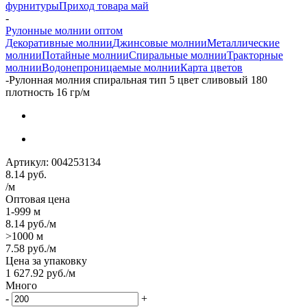
фурнитуры
Приход товара май
-
Рулонные молнии оптом
Декоративные молнии
Джинсовые молнии
Металлические
молнии
Потайные молнии
Спиральные молнии
Тракторные
молнии
Водонепроницаемые молнии
Карта цветов
-
Рулонная молния спиральная тип 5 цвет сливовый 180
плотность 16 гр/м
Артикул:
004253134
8.14
руб.
/м
Оптовая цена
1-999 м
8.14
руб.
/м
>1000 м
7.58
руб.
/м
Цена за упаковку
1 627.92
руб.
/м
Много
-
+