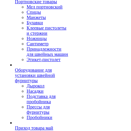
Портновские товары
Мел портновский
Спицы
Манжеты
Булавки
Клеевые пистолеты
и стержни
Ножницы
Сантиметр
Принадлежности
для швейных машин
Этикет-пистолет
Оборудование для
установки швейной
фурнитуры
Дырокол
Насадки
Подставка для
пробойника
Прессы для
фурнитуры
Пробойники
Приход товара май