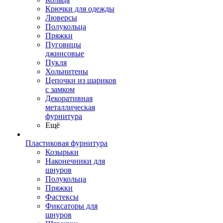
Крючки для одежды
Люверсы
Полукольца
Пряжки
Пуговицы
джинсовые
Пукля
Хольнитены
Цепочки из шариков
с замком
Декоративная
металлическая
фурнитура
Ещё
Пластиковая фурнитура
Козырьки
Наконечники для
шнуров
Полукольца
Пряжки
Фастексы
Фиксаторы для
шнуров