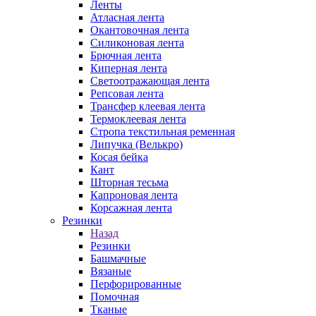
Ленты
Атласная лента
Окантовочная лента
Силиконовая лента
Брючная лента
Киперная лента
Светоотражающая лента
Репсовая лента
Трансфер клеевая лента
Термоклеевая лента
Стропа текстильная ременная
Липучка (Велькро)
Косая бейка
Кант
Шторная тесьма
Капроновая лента
Корсажная лента
Резинки
Назад
Резинки
Башмачные
Вязаные
Перфорированные
Помочная
Тканые