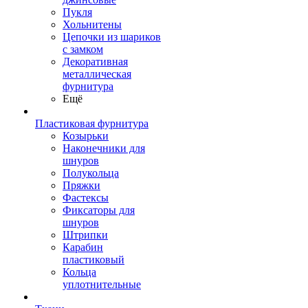
Пукля
Хольнитены
Цепочки из шариков
с замком
Декоративная
металлическая
фурнитура
Ещё
Пластиковая фурнитура
Козырьки
Наконечники для
шнуров
Полукольца
Пряжки
Фастексы
Фиксаторы для
шнуров
Штрипки
Карабин
пластиковый
Кольца
уплотнительные