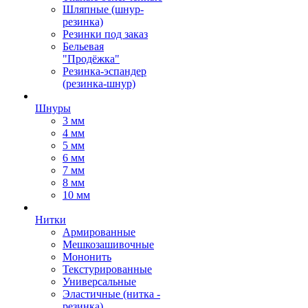
Шляпные (шнур-
резинка)
Резинки под заказ
Бельевая
"Продёжка"
Резинка-эспандер
(резинка-шнур)
Шнуры
3 мм
4 мм
5 мм
6 мм
7 мм
8 мм
10 мм
Нитки
Армированные
Мешкозашивочные
Мононить
Текстурированные
Универсальные
Эластичные (нитка -
резинка)