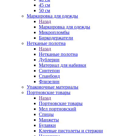
45 см
50 см
Маркировка для одежды
Назад
Маркировка для одежды
Микропломбы
Биркодержатели
Нетканые полотна
Назад
Нетканые полотна
Дублерин
Материал для набивки
Синтепон
Спанбонд
Флизелин
Упаковочные материалы
Портновские товары
Назад
Портновские товары
Мел портновский
Спицы
Манжеты
Булавки
Клеевые пистолеты и стержни