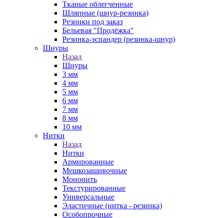
Тканые облегченные
Шляпные (шнур-резинка)
Резинки под заказ
Бельевая "Продёжка"
Резинка-эспандер (резинка-шнур)
Шнуры
Назад
Шнуры
3 мм
4 мм
5 мм
6 мм
7 мм
8 мм
10 мм
Нитки
Назад
Нитки
Армированные
Мешкозашивочные
Мононить
Текстурированные
Универсальные
Эластичные (нитка - резинка)
Особопрочные