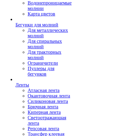
Водонепроницаемые
молнии
Карта цветов
Бегунки для молний
Для металлических
молний
Для спиральных
молний
Для тракторных
молний
Ограничители
Пуллеры для
бегунков
Ленты
Атласная лента
Окантовочная лента
Силиконовая лента
Брючная лента
Киперная лента
Светоотражающая
лента
Репсовая лента
Трансфер клеевая