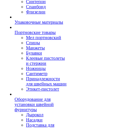
Синтепон
Спанбонд
Флизелин
Упаковочные материалы
Портновские товары
Мел портновский
Спицы
Манжеты
Булавки
Клеевые пистолеты
и стержни
Ножницы
Сантиметр
Принадлежности
для швейных машин
Этикет-пистолет
Оборудование для
установки швейной
фурнитуры
Дырокол
Насадки
Подставка для