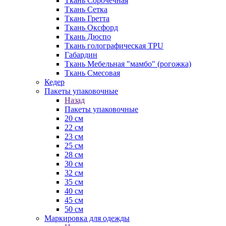
Ткань Сорочечная
Ткань Сетка
Ткань Гретта
Ткань Оксфорд
Ткань Дюспо
Ткань голографическая TPU
Габардин
Ткань Мебельная "мамбо" (рогожка)
Ткань Смесовая
Кедер
Пакеты упаковочные
Назад
Пакеты упаковочные
20 см
22 см
23 см
25 см
28 см
30 см
32 см
35 см
40 см
45 см
50 см
Маркировка для одежды