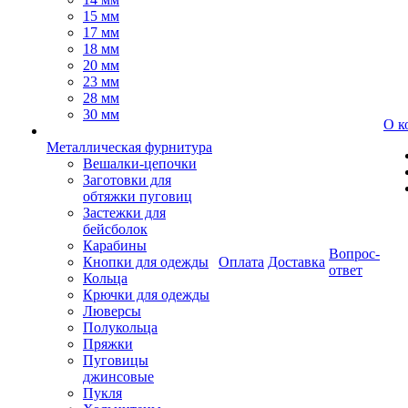
15 мм
17 мм
18 мм
20 мм
23 мм
28 мм
30 мм
О к
Металлическая фурнитура
Вешалки-цепочки
Заготовки для
обтяжки пуговиц
Застежки для
бейсболок
Карабины
Вопрос-
Кнопки для одежды
Оплата
Доставка
ответ
Кольца
Крючки для одежды
Люверсы
Полукольца
Пряжки
Пуговицы
джинсовые
Пукля