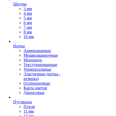
Шнуры
3 мм
4 мм
5 мм
6 мм
7 мм
8 мм
10 мм
Нитки
Армированные
Мешкозашивочные
Мононить
Текстурированные
Универсальные
Эластичные (нитка -
резинка)
Особопрочные
Карта цветов
Джинсовые
Пуговицы
Пукля
11 мм
14 мм