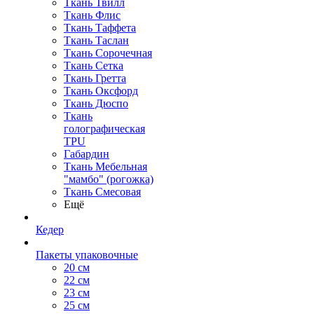
Ткань Твилл
Ткань Флис
Ткань Таффета
Ткань Таслан
Ткань Сорочечная
Ткань Сетка
Ткань Гретта
Ткань Оксфорд
Ткань Дюспо
Ткань
голографическая
TPU
Габардин
Ткань Мебельная
"мамбо" (рогожка)
Ткань Смесовая
Ещё
Кедер
Пакеты упаковочные
20 см
22 см
23 см
25 см