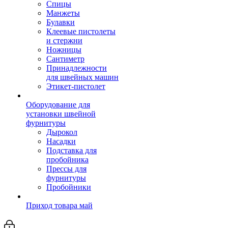
Спицы
Манжеты
Булавки
Клеевые пистолеты
и стержни
Ножницы
Сантиметр
Принадлежности
для швейных машин
Этикет-пистолет
Оборудование для
установки швейной
фурнитуры
Дырокол
Насадки
Подставка для
пробойника
Прессы для
фурнитуры
Пробойники
Приход товара май