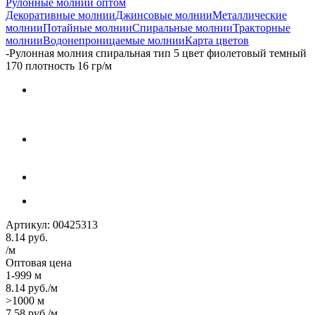
Рулонные молнии оптом
Декоративные молнии
Джинсовые молнии
Металлические
молнии
Потайные молнии
Спиральные молнии
Тракторные
молнии
Водонепроницаемые молнии
Карта цветов
-
Рулонная молния спиральная тип 5 цвет фиолетовый темный
170 плотность 16 гр/м
Артикул:
00425313
8.14
руб.
/м
Оптовая цена
1-999 м
8.14
руб.
/м
>1000 м
7.58
руб.
/м