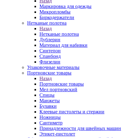
Назад
Маркировка для одежды
Микропломбы
Биркодержатели
Нетканые полотна
Назад
Нетканые полотна
Дублерин
Материал для набивки
Синтепон
Спанбонд
Флизелин
Упаковочные материалы
Портновские товары
Назад
Портновские товары
Мел портновский
Спицы
Манжеты
Булавки
Клеевые пистолеты и стержни
Ножницы
Сантиметр
Принадлежности для швейных машин
Этикет-пистолет