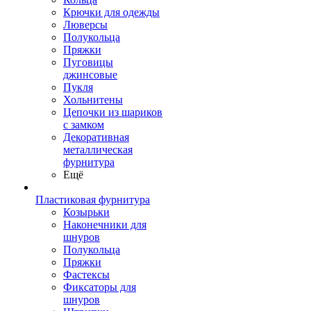
Крючки для одежды
Люверсы
Полукольца
Пряжки
Пуговицы
джинсовые
Пукля
Хольнитены
Цепочки из шариков
с замком
Декоративная
металлическая
фурнитура
Ещё
Пластиковая фурнитура
Козырьки
Наконечники для
шнуров
Полукольца
Пряжки
Фастексы
Фиксаторы для
шнуров