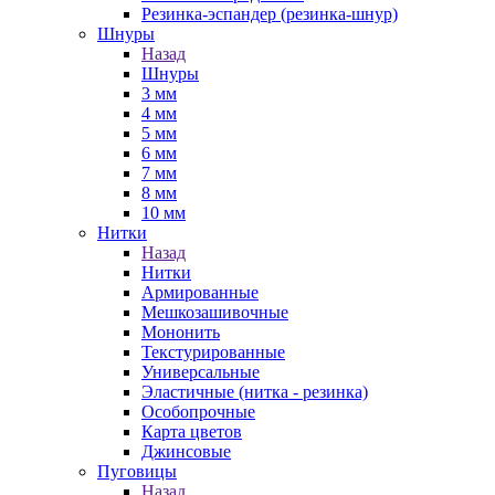
Резинка-эспандер (резинка-шнур)
Шнуры
Назад
Шнуры
3 мм
4 мм
5 мм
6 мм
7 мм
8 мм
10 мм
Нитки
Назад
Нитки
Армированные
Мешкозашивочные
Мононить
Текстурированные
Универсальные
Эластичные (нитка - резинка)
Особопрочные
Карта цветов
Джинсовые
Пуговицы
Назад