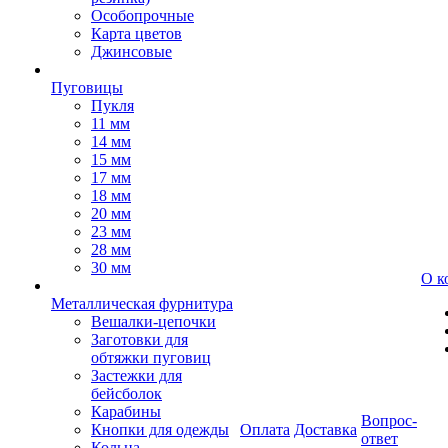
Особопрочные
Карта цветов
Джинсовые
Пуговицы
Пукля
11 мм
14 мм
15 мм
17 мм
18 мм
20 мм
23 мм
28 мм
30 мм
О к
Металлическая фурнитура
Вешалки-цепочки
Заготовки для
обтяжки пуговиц
Застежки для
бейсболок
Карабины
Вопрос-
Кнопки для одежды
Оплата
Доставка
ответ
Кольца