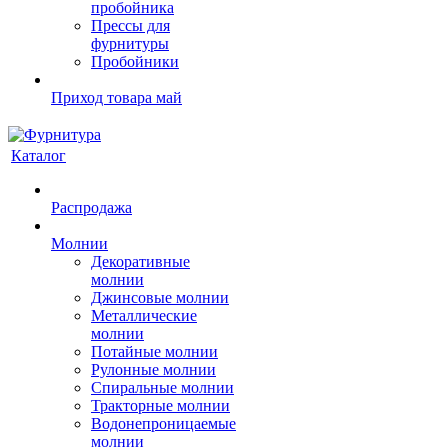
пробойника
Прессы для
фурнитуры
Пробойники
Приход товара май
Каталог
Распродажа
Молнии
Декоративные
молнии
Джинсовые молнии
Металлические
молнии
Потайные молнии
Рулонные молнии
Спиральные молнии
Тракторные молнии
Водонепроницаемые
молнии