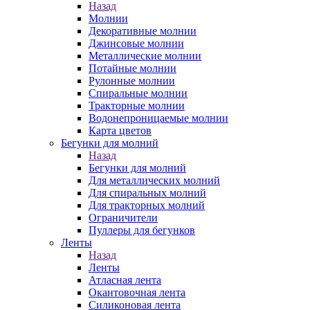
Назад
Молнии
Декоративные молнии
Джинсовые молнии
Металлические молнии
Потайные молнии
Рулонные молнии
Спиральные молнии
Тракторные молнии
Водонепроницаемые молнии
Карта цветов
Бегунки для молний
Назад
Бегунки для молний
Для металлических молний
Для спиральных молний
Для тракторных молний
Ограничители
Пуллеры для бегунков
Ленты
Назад
Ленты
Атласная лента
Окантовочная лента
Силиконовая лента