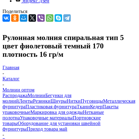
Яндекс.Дзен
Поделиться
Рулонная молния спиральная тип 5
цвет фиолетовый темный 170
плотность 16 гр/м
Главная
-
Каталог
-
Молнии оптом
Распродажа
Молнии
Бегунки для
молний
Ленты
Резинки
Шнуры
Нитки
Пуговицы
Металлическая
фурнитура
Пластиковая фурнитура
Ткани
Кедер
Пакеты
упаковочные
Маркировка для одежды
Нетканые
полотна
Упаковочные материалы
Портновские
товары
Оборудование для установки швейной
фурнитуры
Приход товара май
-