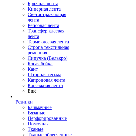
Брючная лента
Киперная лента
Светоотражающая
лента
Репсовая лента
Трансфер клеевая
лента
Термоклеевая лента
Стропа текстильная
ременная
Липучка (Велькро)
Косая бейка
Кант
Шторная тесьма
Капроновая лента
Корсажная лента
Ещё
Резинки
Башмачные
Вязаные
Перфорированные
Помочная
Тканые
Тканые облегченные