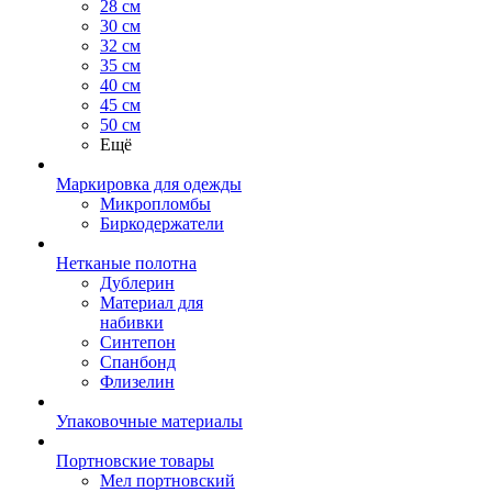
28 см
30 см
32 см
35 см
40 см
45 см
50 см
Ещё
Маркировка для одежды
Микропломбы
Биркодержатели
Нетканые полотна
Дублерин
Материал для
набивки
Синтепон
Спанбонд
Флизелин
Упаковочные материалы
Портновские товары
Мел портновский