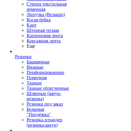
Стропа текстильная
ременная
Липучка (Велькро)
Косая бейка
Кант
Шторная тесьма
Капроновая лента
Корсажная лента
Ещё
Резинки
Башмачные
Вязаные
Перфорированные
Помочная
Тканые
Тканые облегченные
Шляпные (шнур-
резинка)
Резинки под заказ
Бельевая
"Продёжка"
Резинка-эспандер
(резинка-шнур)