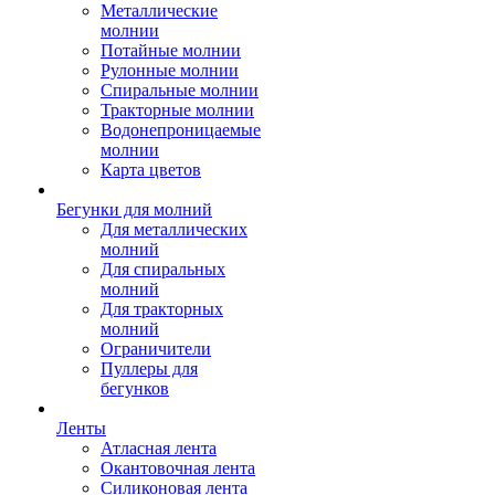
Металлические
молнии
Потайные молнии
Рулонные молнии
Спиральные молнии
Тракторные молнии
Водонепроницаемые
молнии
Карта цветов
Бегунки для молний
Для металлических
молний
Для спиральных
молний
Для тракторных
молний
Ограничители
Пуллеры для
бегунков
Ленты
Атласная лента
Окантовочная лента
Силиконовая лента