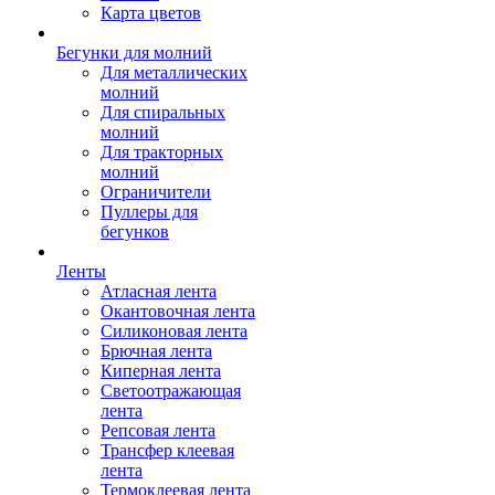
Карта цветов
Бегунки для молний
Для металлических
молний
Для спиральных
молний
Для тракторных
молний
Ограничители
Пуллеры для
бегунков
Ленты
Атласная лента
Окантовочная лента
Силиконовая лента
Брючная лента
Киперная лента
Светоотражающая
лента
Репсовая лента
Трансфер клеевая
лента
Термоклеевая лента