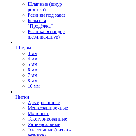
Шляпные (шнур-
резинка)
Резинки под заказ
Бельевая
"Продёжка"
Резинка-эспандер
(резинка-шнур)
Шнуры
3 мм
4 мм
5 мм
6 мм
7 мм
8 мм
10 мм
Нитки
Армированные
Мешкозашивочные
Мононить
Текстурированные
Универсальные
Эластичные (нитка -
резинка)