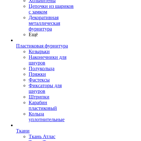
Хольнитены
Цепочки из шариков
с замком
Декоративная
металлическая
фурнитура
Ещё
Пластиковая фурнитура
Козырьки
Наконечники для
шнуров
Полукольца
Пряжки
Фастексы
Фиксаторы для
шнуров
Штрипки
Карабин
пластиковый
Кольца
уплотнительные
Ткани
Ткань Атлас