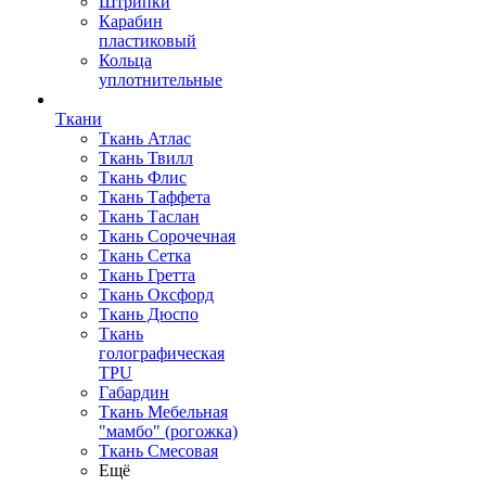
Штрипки
Карабин
пластиковый
Кольца
уплотнительные
Ткани
Ткань Атлас
Ткань Твилл
Ткань Флис
Ткань Таффета
Ткань Таслан
Ткань Сорочечная
Ткань Сетка
Ткань Гретта
Ткань Оксфорд
Ткань Дюспо
Ткань
голографическая
TPU
Габардин
Ткань Мебельная
"мамбо" (рогожка)
Ткань Смесовая
Ещё