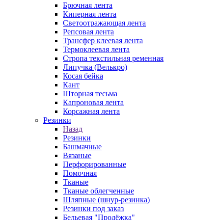
Брючная лента
Киперная лента
Светоотражающая лента
Репсовая лента
Трансфер клеевая лента
Термоклеевая лента
Стропа текстильная ременная
Липучка (Велькро)
Косая бейка
Кант
Шторная тесьма
Капроновая лента
Корсажная лента
Резинки
Назад
Резинки
Башмачные
Вязаные
Перфорированные
Помочная
Тканые
Тканые облегченные
Шляпные (шнур-резинка)
Резинки под заказ
Бельевая "Продёжка"