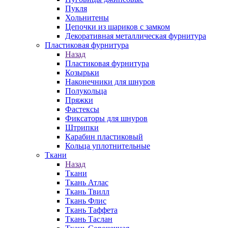
Пукля
Хольнитены
Цепочки из шариков с замком
Декоративная металлическая фурнитура
Пластиковая фурнитура
Назад
Пластиковая фурнитура
Козырьки
Наконечники для шнуров
Полукольца
Пряжки
Фастексы
Фиксаторы для шнуров
Штрипки
Карабин пластиковый
Кольца уплотнительные
Ткани
Назад
Ткани
Ткань Атлас
Ткань Твилл
Ткань Флис
Ткань Таффета
Ткань Таслан