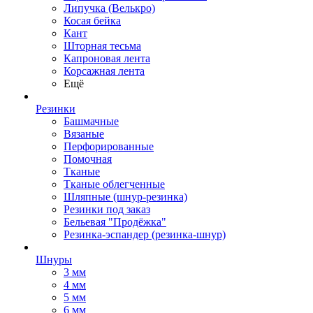
Липучка (Велькро)
Косая бейка
Кант
Шторная тесьма
Капроновая лента
Корсажная лента
Ещё
Резинки
Башмачные
Вязаные
Перфорированные
Помочная
Тканые
Тканые облегченные
Шляпные (шнур-резинка)
Резинки под заказ
Бельевая "Продёжка"
Резинка-эспандер (резинка-шнур)
Шнуры
3 мм
4 мм
5 мм
6 мм