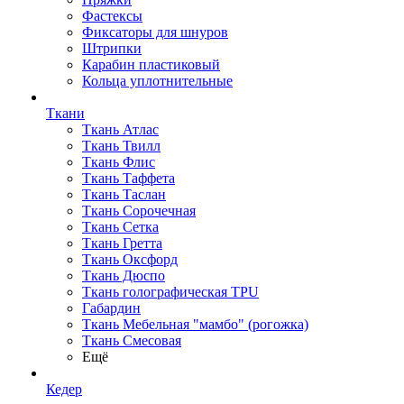
Фастексы
Фиксаторы для шнуров
Штрипки
Карабин пластиковый
Кольца уплотнительные
Ткани
Ткань Атлас
Ткань Твилл
Ткань Флис
Ткань Таффета
Ткань Таслан
Ткань Сорочечная
Ткань Сетка
Ткань Гретта
Ткань Оксфорд
Ткань Дюспо
Ткань голографическая TPU
Габардин
Ткань Мебельная "мамбо" (рогожка)
Ткань Смесовая
Ещё
Кедер