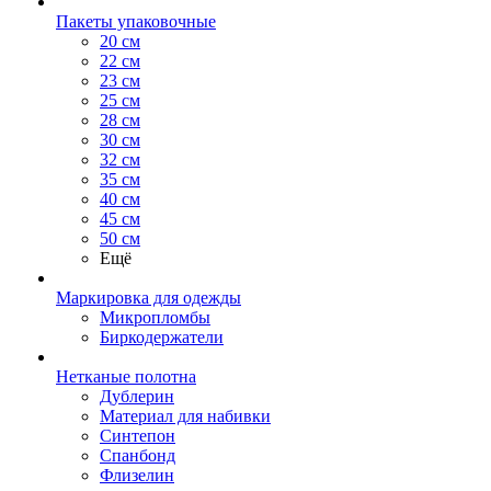
Пакеты упаковочные
20 см
22 см
23 см
25 см
28 см
30 см
32 см
35 см
40 см
45 см
50 см
Ещё
Маркировка для одежды
Микропломбы
Биркодержатели
Нетканые полотна
Дублерин
Материал для набивки
Синтепон
Спанбонд
Флизелин