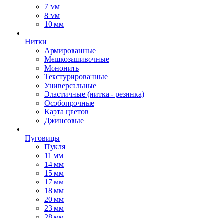
7 мм
8 мм
10 мм
Нитки
Армированные
Мешкозашивочные
Мононить
Текстурированные
Универсальные
Эластичные (нитка - резинка)
Особопрочные
Карта цветов
Джинсовые
Пуговицы
Пукля
11 мм
14 мм
15 мм
17 мм
18 мм
20 мм
23 мм
28 мм