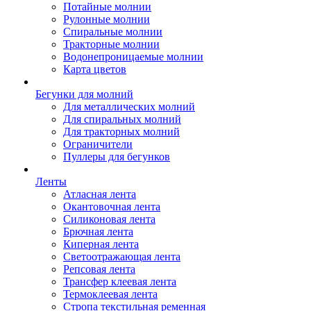
Потайные молнии
Рулонные молнии
Спиральные молнии
Тракторные молнии
Водонепроницаемые молнии
Карта цветов
Бегунки для молний
Для металлических молний
Для спиральных молний
Для тракторных молний
Ограничители
Пуллеры для бегунков
Ленты
Атласная лента
Окантовочная лента
Силиконовая лента
Брючная лента
Киперная лента
Светоотражающая лента
Репсовая лента
Трансфер клеевая лента
Термоклеевая лента
Стропа текстильная ременная