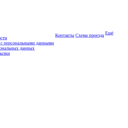
Ещё
Контакты
Схема проезда
ости
ы с персональными данными
сональных данных
сылки