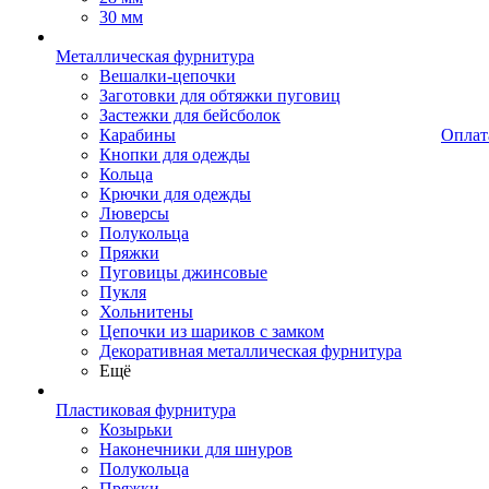
30 мм
Металлическая фурнитура
Вешалки-цепочки
Заготовки для обтяжки пуговиц
Застежки для бейсболок
Карабины
Оплат
Кнопки для одежды
Кольца
Крючки для одежды
Люверсы
Полукольца
Пряжки
Пуговицы джинсовые
Пукля
Хольнитены
Цепочки из шариков с замком
Декоративная металлическая фурнитура
Ещё
Пластиковая фурнитура
Козырьки
Наконечники для шнуров
Полукольца
Пряжки