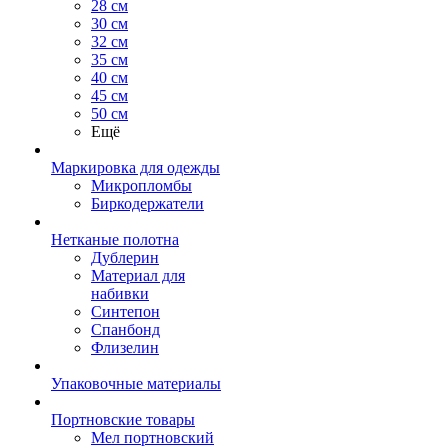
28 см
30 см
32 см
35 см
40 см
45 см
50 см
Ещё
Маркировка для одежды
Микропломбы
Биркодержатели
Нетканые полотна
Дублерин
Материал для
набивки
Синтепон
Спанбонд
Флизелин
Упаковочные материалы
Портновские товары
Мел портновский