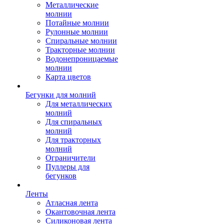
Металлические
молнии
Потайные молнии
Рулонные молнии
Спиральные молнии
Тракторные молнии
Водонепроницаемые
молнии
Карта цветов
Бегунки для молний
Для металлических
молний
Для спиральных
молний
Для тракторных
молний
Ограничители
Пуллеры для
бегунков
Ленты
Атласная лента
Окантовочная лента
Силиконовая лента