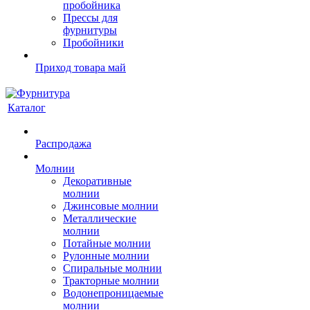
пробойника
Прессы для
фурнитуры
Пробойники
Приход товара май
Каталог
Распродажа
Молнии
Декоративные
молнии
Джинсовые молнии
Металлические
молнии
Потайные молнии
Рулонные молнии
Спиральные молнии
Тракторные молнии
Водонепроницаемые
молнии