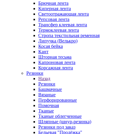
Брючная лента
Киперная лента
Светоотражающая лента
Репсовая лента
Трансфер клеевая лента
Термоклеевая лента
Стропа текстильная ременная
Липучка (Велькро)
Косая бейка
Кант
Шторная тесьма
Капроновая лента
Корсажная лента
Резинки
Назад
Резинки
Башмачные
Вязаные
Перфорированные
Помочная
Тканые
Тканые облегченные
Шляпные (шнур-резинка)
Резинки под заказ
Бельевая "Продёжка"