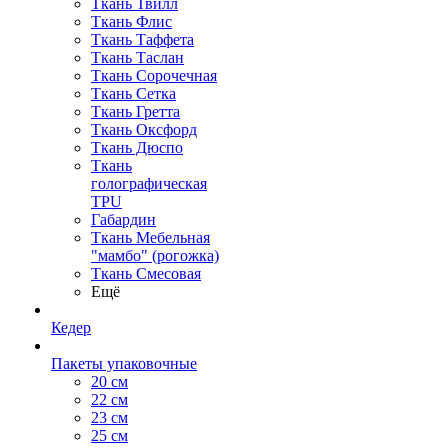
Ткань Твилл
Ткань Флис
Ткань Таффета
Ткань Таслан
Ткань Сорочечная
Ткань Сетка
Ткань Гретта
Ткань Оксфорд
Ткань Дюспо
Ткань
голографическая
TPU
Габардин
Ткань Мебельная
"мамбо" (рогожка)
Ткань Смесовая
Ещё
Кедер
Пакеты упаковочные
20 см
22 см
23 см
25 см