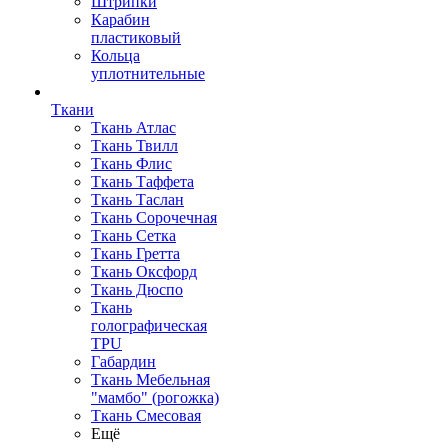
Штрипки
Карабин
пластиковый
Кольца
уплотнительные
Ткани
Ткань Атлас
Ткань Твилл
Ткань Флис
Ткань Таффета
Ткань Таслан
Ткань Сорочечная
Ткань Сетка
Ткань Гретта
Ткань Оксфорд
Ткань Дюспо
Ткань
голографическая
TPU
Габардин
Ткань Мебельная
"мамбо" (рогожка)
Ткань Смесовая
Ещё