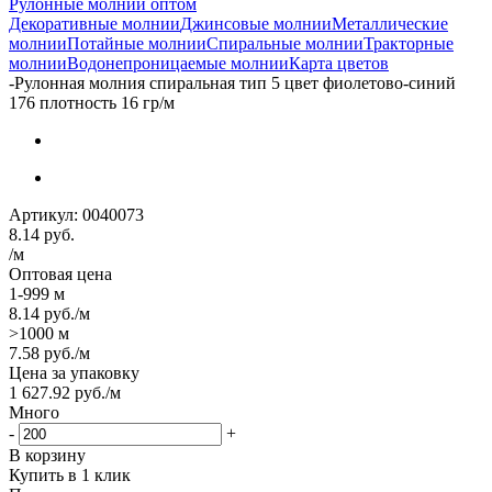
Рулонные молнии оптом
Декоративные молнии
Джинсовые молнии
Металлические
молнии
Потайные молнии
Спиральные молнии
Тракторные
молнии
Водонепроницаемые молнии
Карта цветов
-
Рулонная молния спиральная тип 5 цвет фиолетово-синий
176 плотность 16 гр/м
Артикул:
0040073
8.14
руб.
/м
Оптовая цена
1-999 м
8.14
руб.
/м
>1000 м
7.58
руб.
/м
Цена за упаковку
1 627.92
руб.
/м
Много
-
+
В корзину
Купить в 1 клик