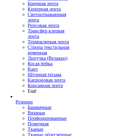
Брючная лента
Киперная лента
Светоотражающая
лента
Репсовая лента
Трансфер клеевая
лента
Термоклеевая лента
Стропа текстильная
ременная
Липучка (Велькро)
Косая бейка
Кант
Шторная тесьма
Капроновая лента
Корсажная лента
Ещё
Резинки
Башмачные
Вязаные
Перфорированные
Помочная
Тканые
Тканые облегченные