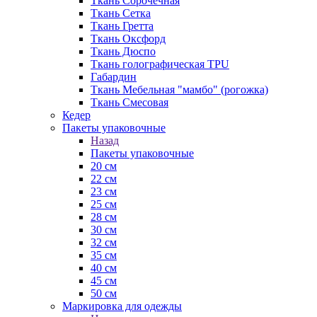
Ткань Сорочечная
Ткань Сетка
Ткань Гретта
Ткань Оксфорд
Ткань Дюспо
Ткань голографическая TPU
Габардин
Ткань Мебельная "мамбо" (рогожка)
Ткань Смесовая
Кедер
Пакеты упаковочные
Назад
Пакеты упаковочные
20 см
22 см
23 см
25 см
28 см
30 см
32 см
35 см
40 см
45 см
50 см
Маркировка для одежды