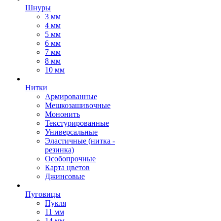
Шнуры
3 мм
4 мм
5 мм
6 мм
7 мм
8 мм
10 мм
Нитки
Армированные
Мешкозашивочные
Мононить
Текстурированные
Универсальные
Эластичные (нитка -
резинка)
Особопрочные
Карта цветов
Джинсовые
Пуговицы
Пукля
11 мм
14 мм