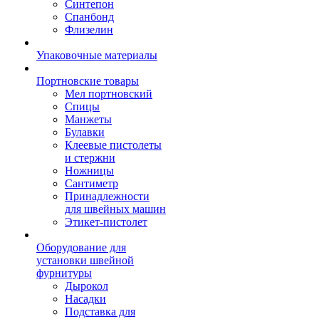
Синтепон
Спанбонд
Флизелин
Упаковочные материалы
Портновские товары
Мел портновский
Спицы
Манжеты
Булавки
Клеевые пистолеты
и стержни
Ножницы
Сантиметр
Принадлежности
для швейных машин
Этикет-пистолет
Оборудование для
установки швейной
фурнитуры
Дырокол
Насадки
Подставка для