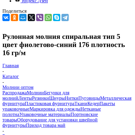
Яндекс.Дзен
Поделиться
Рулонная молния спиральная тип 5
цвет фиолетово-синий 176 плотность
16 гр/м
Главная
-
Каталог
-
Молнии оптом
Распродажа
Молнии
Бегунки для
молний
Ленты
Резинки
Шнуры
Нитки
Пуговицы
Металлическая
фурнитура
Пластиковая фурнитура
Ткани
Кедер
Пакеты
упаковочные
Маркировка для одежды
Нетканые
полотна
Упаковочные материалы
Портновские
товары
Оборудование для установки швейной
фурнитуры
Приход товара май
-