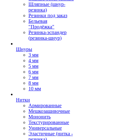
Шляпные (шнур-
резинка)
Резинки под заказ
Бельевая
"Продёжка"
Резинка-эспандер
(резинка-шнур)
Шнуры
3 мм
4 мм
5 мм
6 мм
7 мм
8 мм
10 мм
Нитки
Армированные
Мешкозашивочные
Мононить
Текстурированные
Универсальные
Эластичные (нитка -
резинка)