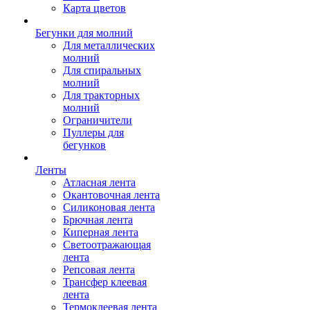
Карта цветов
Бегунки для молний
Для металлических
молний
Для спиральных
молний
Для тракторных
молний
Ограничители
Пуллеры для
бегунков
Ленты
Атласная лента
Окантовочная лента
Силиконовая лента
Брючная лента
Киперная лента
Светоотражающая
лента
Репсовая лента
Трансфер клеевая
лента
Термоклеевая лента