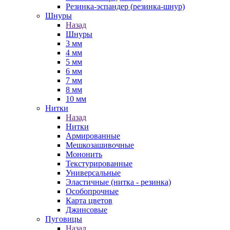
Резинка-эспандер (резинка-шнур)
Шнуры
Назад
Шнуры
3 мм
4 мм
5 мм
6 мм
7 мм
8 мм
10 мм
Нитки
Назад
Нитки
Армированные
Мешкозашивочные
Мононить
Текстурированные
Универсальные
Эластичные (нитка - резинка)
Особопрочные
Карта цветов
Джинсовые
Пуговицы
Назад