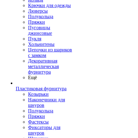
Крючки для одежды
Люверсы
Полукольца
Пряжки
Пуговицы
джинсовые
Пукля
Хольнитены
Цепочки из шариков
с замком
Декоративная
металлическая
фурнитура
Ещё
Пластиковая фурнитура
Козырьки
Наконечники для
шнуров
Полукольца
Пряжки
Фастексы
Фиксаторы для
шнуров