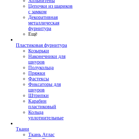
Хольнитены
Цепочки из шариков
с замком
Декоративная
металлическая
фурнитура
Ещё
Пластиковая фурнитура
Козырьки
Наконечники для
шнуров
Полукольца
Пряжки
Фастексы
Фиксаторы для
шнуров
Штрипки
Карабин
пластиковый
Кольца
уплотнительные
Ткани
Ткань Атлас