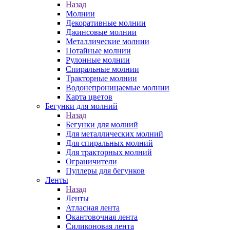
Назад
Молнии
Декоративные молнии
Джинсовые молнии
Металлические молнии
Потайные молнии
Рулонные молнии
Спиральные молнии
Тракторные молнии
Водонепроницаемые молнии
Карта цветов
Бегунки для молний
Назад
Бегунки для молний
Для металлических молний
Для спиральных молний
Для тракторных молний
Ограничители
Пуллеры для бегунков
Ленты
Назад
Ленты
Атласная лента
Окантовочная лента
Силиконовая лента