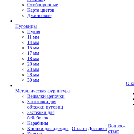
Особопрочные
Карта цветов
Джинсовые
Пуговицы
Пукля
11 мм
14 мм
15 мм
17 мм
18 мм
20 мм
23 мм
28 мм
30 мм
О к
Металлическая фурнитура
Вешалки-цепочки
Заготовки для
обтяжки пуговиц
Застежки для
бейсболок
Карабины
Вопрос-
Кнопки для одежды
Оплата
Доставка
ответ
Кольца