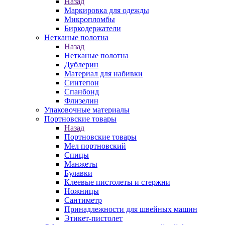
Назад
Маркировка для одежды
Микропломбы
Биркодержатели
Нетканые полотна
Назад
Нетканые полотна
Дублерин
Материал для набивки
Синтепон
Спанбонд
Флизелин
Упаковочные материалы
Портновские товары
Назад
Портновские товары
Мел портновский
Спицы
Манжеты
Булавки
Клеевые пистолеты и стержни
Ножницы
Сантиметр
Принадлежности для швейных машин
Этикет-пистолет