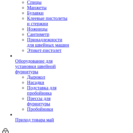
Спицы
Манжеты
Булавки
Клеевые пистолеты
и стержни
Ножницы
Сантиметр
Принадлежности
для швейных машин
Этикет-пистолет
Оборудование для
установки швейной
фурнитуры
Дырокол
Насадки
Подставка для
пробойника
Прессы для
фурнитуры
Пробойники
Приход товара май