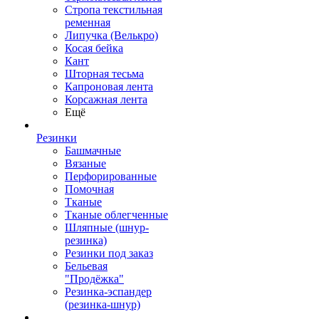
Стропа текстильная
ременная
Липучка (Велькро)
Косая бейка
Кант
Шторная тесьма
Капроновая лента
Корсажная лента
Ещё
Резинки
Башмачные
Вязаные
Перфорированные
Помочная
Тканые
Тканые облегченные
Шляпные (шнур-
резинка)
Резинки под заказ
Бельевая
"Продёжка"
Резинка-эспандер
(резинка-шнур)