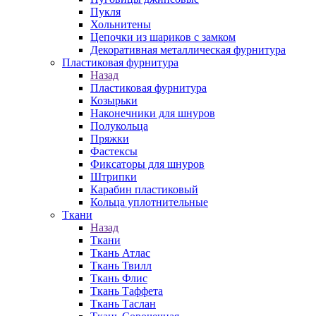
Пукля
Хольнитены
Цепочки из шариков с замком
Декоративная металлическая фурнитура
Пластиковая фурнитура
Назад
Пластиковая фурнитура
Козырьки
Наконечники для шнуров
Полукольца
Пряжки
Фастексы
Фиксаторы для шнуров
Штрипки
Карабин пластиковый
Кольца уплотнительные
Ткани
Назад
Ткани
Ткань Атлас
Ткань Твилл
Ткань Флис
Ткань Таффета
Ткань Таслан