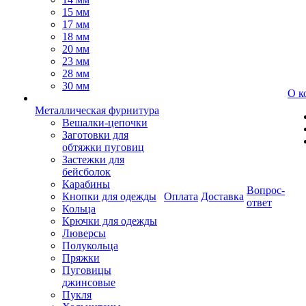
15 мм
17 мм
18 мм
20 мм
23 мм
28 мм
30 мм
О к
Металлическая фурнитура
Вешалки-цепочки
Заготовки для
обтяжки пуговиц
Застежки для
бейсболок
Карабины
Вопрос-
Кнопки для одежды
Оплата
Доставка
ответ
Кольца
Крючки для одежды
Люверсы
Полукольца
Пряжки
Пуговицы
джинсовые
Пукля