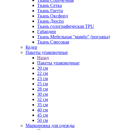
Ткань Сорочечная
Ткань Сетка
Ткань Гретта
Ткань Оксфорд
Ткань Дюспо
Ткань голографическая TPU
Габардин
Ткань Мебельная "мамбо" (рогожка)
Ткань Смесовая
Кедер
Пакеты упаковочные
Назад
Пакеты упаковочные
20 см
22 см
23 см
25 см
28 см
30 см
32 см
35 см
40 см
45 см
50 см
Маркировка для одежды