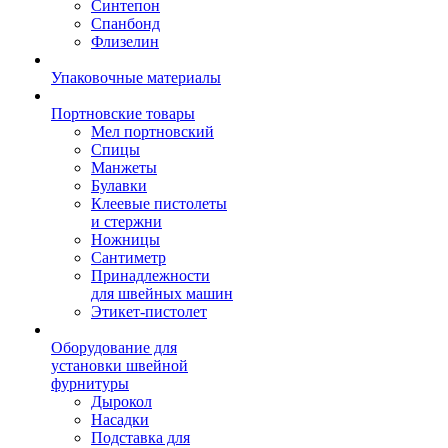
Синтепон
Спанбонд
Флизелин
Упаковочные материалы
Портновские товары
Мел портновский
Спицы
Манжеты
Булавки
Клеевые пистолеты
и стержни
Ножницы
Сантиметр
Принадлежности
для швейных машин
Этикет-пистолет
Оборудование для
установки швейной
фурнитуры
Дырокол
Насадки
Подставка для