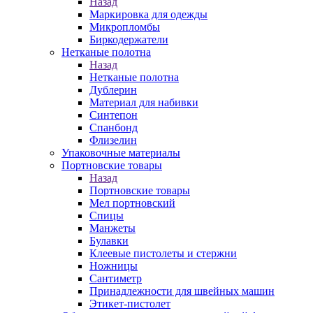
Назад
Маркировка для одежды
Микропломбы
Биркодержатели
Нетканые полотна
Назад
Нетканые полотна
Дублерин
Материал для набивки
Синтепон
Спанбонд
Флизелин
Упаковочные материалы
Портновские товары
Назад
Портновские товары
Мел портновский
Спицы
Манжеты
Булавки
Клеевые пистолеты и стержни
Ножницы
Сантиметр
Принадлежности для швейных машин
Этикет-пистолет