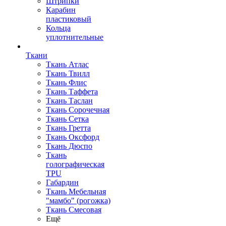
Штрипки
Карабин
пластиковый
Кольца
уплотнительные
Ткани
Ткань Атлас
Ткань Твилл
Ткань Флис
Ткань Таффета
Ткань Таслан
Ткань Сорочечная
Ткань Сетка
Ткань Гретта
Ткань Оксфорд
Ткань Дюспо
Ткань
голографическая
TPU
Габардин
Ткань Мебельная
"мамбо" (рогожка)
Ткань Смесовая
Ещё