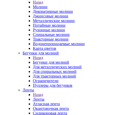
Назад
Молнии
Декоративные молнии
Джинсовые молнии
Металлические молнии
Потайные молнии
Рулонные молнии
Спиральные молнии
Тракторные молнии
Водонепроницаемые молнии
Карта цветов
Бегунки для молний
Назад
Бегунки для молний
Для металлических молний
Для спиральных молний
Для тракторных молний
Ограничители
Пуллеры для бегунков
Ленты
Назад
Ленты
Атласная лента
Окантовочная лента
Силиконовая лента