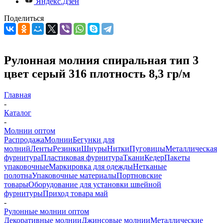
Яндекс.Дзен
Поделиться
Рулонная молния спиральная тип 3
цвет серый 316 плотность 8,3 гр/м
Главная
-
Каталог
-
Молнии оптом
Распродажа
Молнии
Бегунки для
молний
Ленты
Резинки
Шнуры
Нитки
Пуговицы
Металлическая
фурнитура
Пластиковая фурнитура
Ткани
Кедер
Пакеты
упаковочные
Маркировка для одежды
Нетканые
полотна
Упаковочные материалы
Портновские
товары
Оборудование для установки швейной
фурнитуры
Приход товара май
-
Рулонные молнии оптом
Декоративные молнии
Джинсовые молнии
Металлические