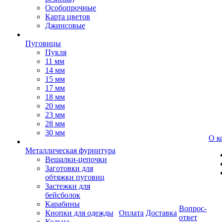
Особопрочные
Карта цветов
Джинсовые
Пуговицы
Пукля
11 мм
14 мм
15 мм
17 мм
18 мм
20 мм
23 мм
28 мм
30 мм
О к
Металлическая фурнитура
Вешалки-цепочки
Заготовки для
обтяжки пуговиц
Застежки для
бейсболок
Карабины
Вопрос-
Кнопки для одежды
Оплата
Доставка
ответ
Кольца