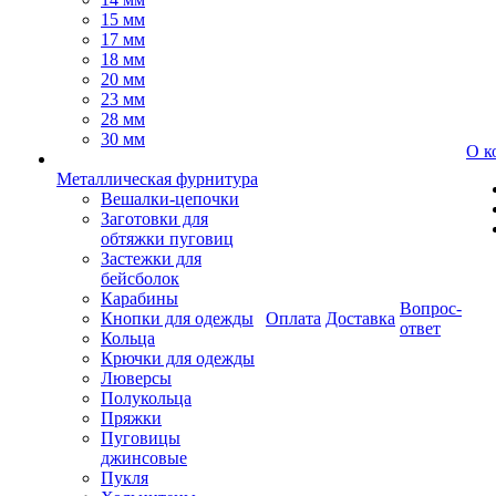
15 мм
17 мм
18 мм
20 мм
23 мм
28 мм
30 мм
О к
Металлическая фурнитура
Вешалки-цепочки
Заготовки для
обтяжки пуговиц
Застежки для
бейсболок
Карабины
Вопрос-
Кнопки для одежды
Оплата
Доставка
ответ
Кольца
Крючки для одежды
Люверсы
Полукольца
Пряжки
Пуговицы
джинсовые
Пукля