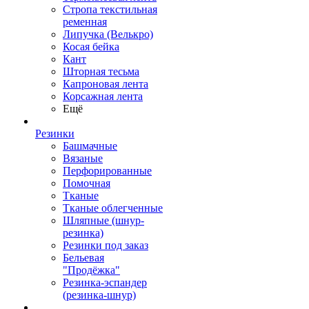
Стропа текстильная
ременная
Липучка (Велькро)
Косая бейка
Кант
Шторная тесьма
Капроновая лента
Корсажная лента
Ещё
Резинки
Башмачные
Вязаные
Перфорированные
Помочная
Тканые
Тканые облегченные
Шляпные (шнур-
резинка)
Резинки под заказ
Бельевая
"Продёжка"
Резинка-эспандер
(резинка-шнур)