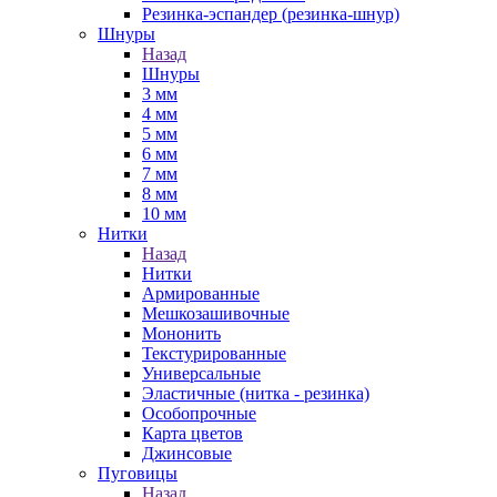
Резинка-эспандер (резинка-шнур)
Шнуры
Назад
Шнуры
3 мм
4 мм
5 мм
6 мм
7 мм
8 мм
10 мм
Нитки
Назад
Нитки
Армированные
Мешкозашивочные
Мононить
Текстурированные
Универсальные
Эластичные (нитка - резинка)
Особопрочные
Карта цветов
Джинсовые
Пуговицы
Назад