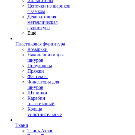
Хольнитены
Цепочки из шариков
с замком
Декоративная
металлическая
фурнитура
Ещё
Пластиковая фурнитура
Козырьки
Наконечники для
шнуров
Полукольца
Пряжки
Фастексы
Фиксаторы для
шнуров
Штрипки
Карабин
пластиковый
Кольца
уплотнительные
Ткани
Ткань Атлас