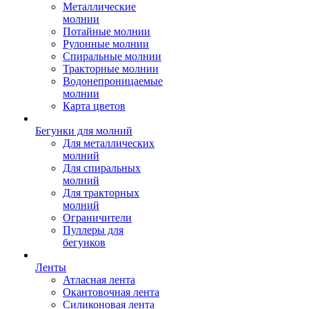
Металлические
молнии
Потайные молнии
Рулонные молнии
Спиральные молнии
Тракторные молнии
Водонепроницаемые
молнии
Карта цветов
Бегунки для молний
Для металлических
молний
Для спиральных
молний
Для тракторных
молний
Ограничители
Пуллеры для
бегунков
Ленты
Атласная лента
Окантовочная лента
Силиконовая лента