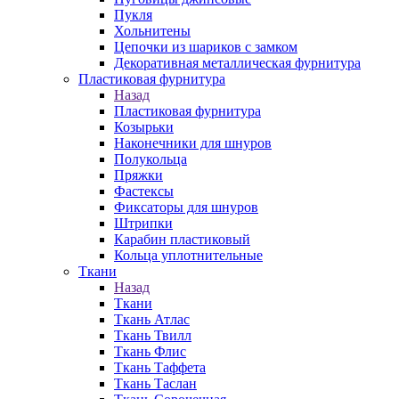
Пукля
Хольнитены
Цепочки из шариков с замком
Декоративная металлическая фурнитура
Пластиковая фурнитура
Назад
Пластиковая фурнитура
Козырьки
Наконечники для шнуров
Полукольца
Пряжки
Фастексы
Фиксаторы для шнуров
Штрипки
Карабин пластиковый
Кольца уплотнительные
Ткани
Назад
Ткани
Ткань Атлас
Ткань Твилл
Ткань Флис
Ткань Таффета
Ткань Таслан