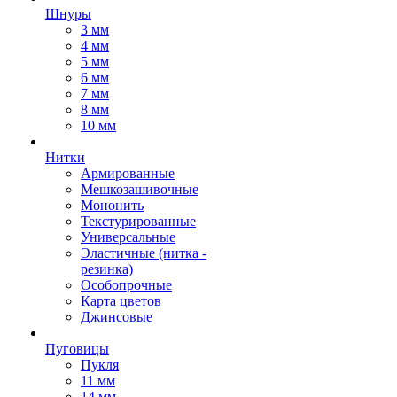
Шнуры
3 мм
4 мм
5 мм
6 мм
7 мм
8 мм
10 мм
Нитки
Армированные
Мешкозашивочные
Мононить
Текстурированные
Универсальные
Эластичные (нитка -
резинка)
Особопрочные
Карта цветов
Джинсовые
Пуговицы
Пукля
11 мм
14 мм