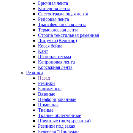
Брючная лента
Киперная лента
Светоотражающая лента
Репсовая лента
Трансфер клеевая лента
Термоклеевая лента
Стропа текстильная ременная
Липучка (Велькро)
Косая бейка
Кант
Шторная тесьма
Капроновая лента
Корсажная лента
Резинки
Назад
Резинки
Башмачные
Вязаные
Перфорированные
Помочная
Тканые
Тканые облегченные
Шляпные (шнур-резинка)
Резинки под заказ
Бельевая "Продёжка"