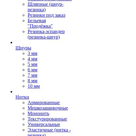
Шляпные (шнур-
резинка)
Резинки под заказ
Бельевая
"Продёжка"
Резинка-эспандер
(резинка-шнур)
Шнуры
3 мм
4 мм
5 мм
6 мм
7 мм
8 мм
10 мм
Нитки
Армированные
Мешкозашивочные
Мононить
Текстурированные
Универсальные
Эластичные (нитка -
резинка)