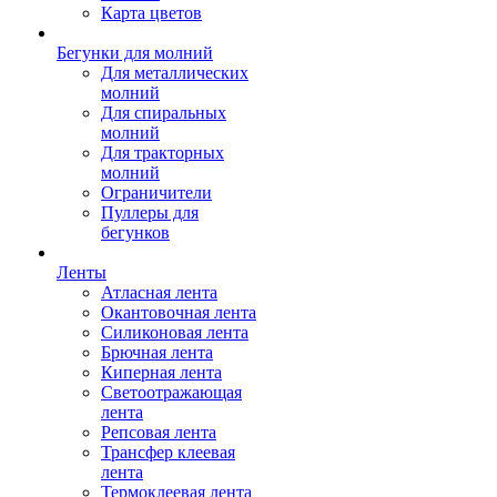
Карта цветов
Бегунки для молний
Для металлических
молний
Для спиральных
молний
Для тракторных
молний
Ограничители
Пуллеры для
бегунков
Ленты
Атласная лента
Окантовочная лента
Силиконовая лента
Брючная лента
Киперная лента
Светоотражающая
лента
Репсовая лента
Трансфер клеевая
лента
Термоклеевая лента