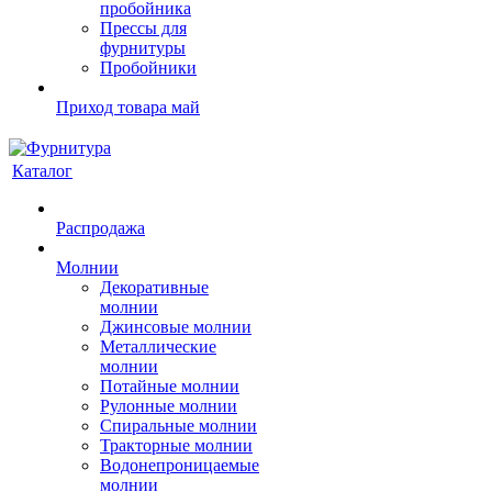
пробойника
Прессы для
фурнитуры
Пробойники
Приход товара май
Каталог
Распродажа
Молнии
Декоративные
молнии
Джинсовые молнии
Металлические
молнии
Потайные молнии
Рулонные молнии
Спиральные молнии
Тракторные молнии
Водонепроницаемые
молнии