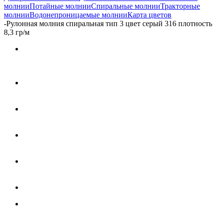
молнии
Потайные молнии
Спиральные молнии
Тракторные
молнии
Водонепроницаемые молнии
Карта цветов
-
Рулонная молния спиральная тип 3 цвет серый 316 плотность
8,3 гр/м