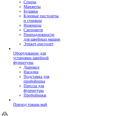
Спицы
Манжеты
Булавки
Клеевые пистолеты
и стержни
Ножницы
Сантиметр
Принадлежности
для швейных машин
Этикет-пистолет
Оборудование для
установки швейной
фурнитуры
Дырокол
Насадки
Подставка для
пробойника
Прессы для
фурнитуры
Пробойники
Приход товара май