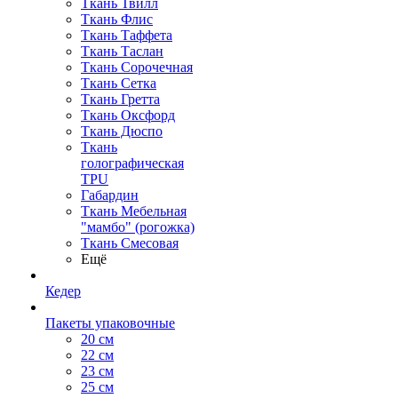
Ткань Твилл
Ткань Флис
Ткань Таффета
Ткань Таслан
Ткань Сорочечная
Ткань Сетка
Ткань Гретта
Ткань Оксфорд
Ткань Дюспо
Ткань
голографическая
TPU
Габардин
Ткань Мебельная
"мамбо" (рогожка)
Ткань Смесовая
Ещё
Кедер
Пакеты упаковочные
20 см
22 см
23 см
25 см