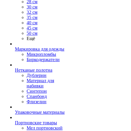
28 см
30 см
32 см
35 см
40 см
45 см
50 см
Ещё
Маркировка для одежды
Микропломбы
Биркодержатели
Нетканые полотна
Дублерин
Материал для
набивки
Синтепон
Спанбонд
Флизелин
Упаковочные материалы
Портновские товары
Мел портновский