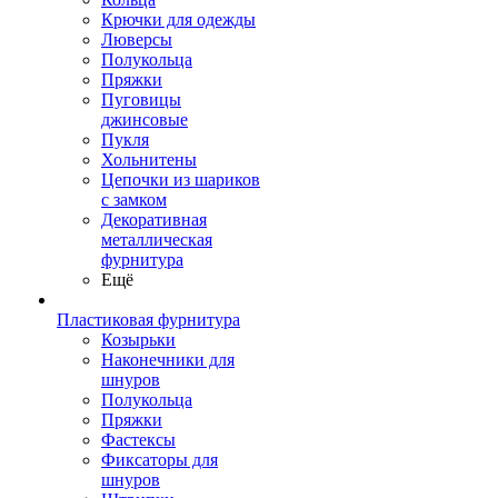
Крючки для одежды
Люверсы
Полукольца
Пряжки
Пуговицы
джинсовые
Пукля
Хольнитены
Цепочки из шариков
с замком
Декоративная
металлическая
фурнитура
Ещё
Пластиковая фурнитура
Козырьки
Наконечники для
шнуров
Полукольца
Пряжки
Фастексы
Фиксаторы для
шнуров