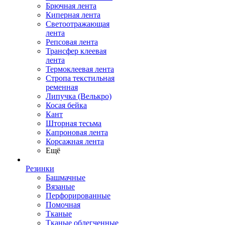
Брючная лента
Киперная лента
Светоотражающая
лента
Репсовая лента
Трансфер клеевая
лента
Термоклеевая лента
Стропа текстильная
ременная
Липучка (Велькро)
Косая бейка
Кант
Шторная тесьма
Капроновая лента
Корсажная лента
Ещё
Резинки
Башмачные
Вязаные
Перфорированные
Помочная
Тканые
Тканые облегченные