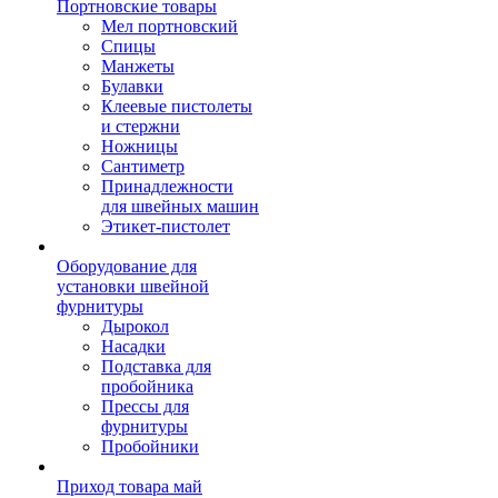
Портновские товары
Мел портновский
Спицы
Манжеты
Булавки
Клеевые пистолеты
и стержни
Ножницы
Сантиметр
Принадлежности
для швейных машин
Этикет-пистолет
Оборудование для
установки швейной
фурнитуры
Дырокол
Насадки
Подставка для
пробойника
Прессы для
фурнитуры
Пробойники
Приход товара май