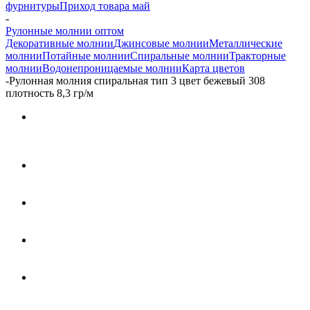
фурнитуры
Приход товара май
-
Рулонные молнии оптом
Декоративные молнии
Джинсовые молнии
Металлические
молнии
Потайные молнии
Спиральные молнии
Тракторные
молнии
Водонепроницаемые молнии
Карта цветов
-
Рулонная молния спиральная тип 3 цвет бежевый 308
плотность 8,3 гр/м