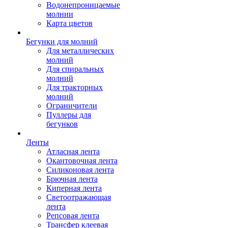
Водонепроницаемые
молнии
Карта цветов
Бегунки для молний
Для металлических
молний
Для спиральных
молний
Для тракторных
молний
Ограничители
Пуллеры для
бегунков
Ленты
Атласная лента
Окантовочная лента
Силиконовая лента
Брючная лента
Киперная лента
Светоотражающая
лента
Репсовая лента
Трансфер клеевая