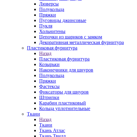
Люверсы
Полукольца
Пряжки
Пуговицы джинсовые
Пукля
Хольнитены
Цепочки из шариков с замком
Декоративная металлическая фурнитура
Пластиковая фурнитура
Назад
Пластиковая фурнитура
Козырьки
Наконечники для шнуров
Полукольца
Пряжки
Фастексы
Фиксаторы для шнуров
Штрипки
Карабин пластиковый
Кольца уплотнительные
Ткани
Назад
Ткани
Ткань Атлас
Ткань Твилл