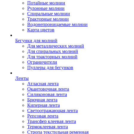
Потайные молнии
Рулонные молнии
Спиральные молнии
Тракторные молнии
Водонепроницаемые молнии
Карта цветов
Бегунки для молний
Для металлических молний
Для спиральных молний
Для тракторных молний
Ограничители
Пуллеры для бегунков
Ленты
Атласная лента
Окантовочная лента
Силиконовая лента
Брючная лента
Киперная лента
Светоотражающая лента
Репсовая лента
Трансфер клеевая лента
Термоклеевая лента
Стропа текстильная ременная