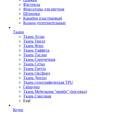
Фастексы
Фиксаторы для шнуров
Штрипки
Карабин пластиковый
Кольца уплотнительные
Ткани
Ткань Атлас
Ткань Твилл
Ткань Флис
Ткань Таффета
Ткань Таслан
Ткань Сорочечная
Ткань Сетка
Ткань Гретта
Ткань Оксфорд
Ткань Дюспо
Ткань голографическая TPU
Габардин
Ткань Мебельная "мамбо" (рогожка)
Ткань Смесовая
Ещё
Кедер