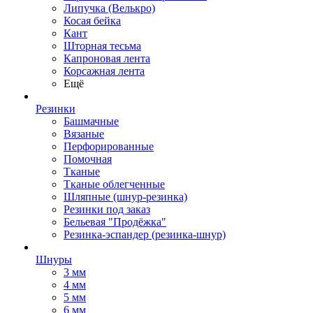
Липучка (Велькро)
Косая бейка
Кант
Шторная тесьма
Капроновая лента
Корсажная лента
Ещё
Резинки
Башмачные
Вязаные
Перфорированные
Помочная
Тканые
Тканые облегченные
Шляпные (шнур-резинка)
Резинки под заказ
Бельевая "Продёжка"
Резинка-эспандер (резинка-шнур)
Шнуры
3 мм
4 мм
5 мм
6 мм