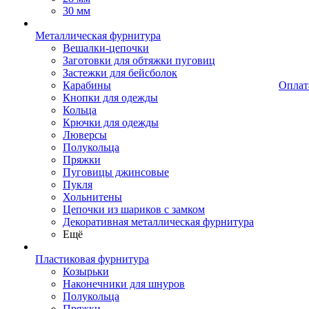
30 мм
Металлическая фурнитура
Вешалки-цепочки
Заготовки для обтяжки пуговиц
Застежки для бейсболок
Карабины
Оплат
Кнопки для одежды
Кольца
Крючки для одежды
Люверсы
Полукольца
Пряжки
Пуговицы джинсовые
Пукля
Хольнитены
Цепочки из шариков с замком
Декоративная металлическая фурнитура
Ещё
Пластиковая фурнитура
Козырьки
Наконечники для шнуров
Полукольца
Пряжки