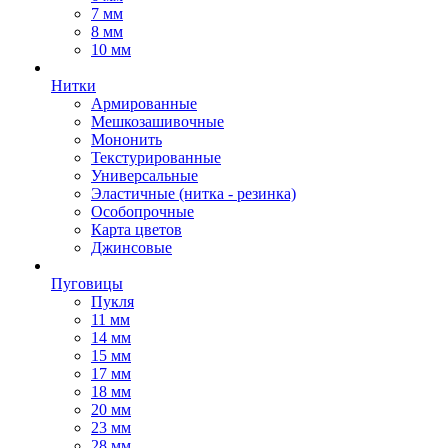
7 мм
8 мм
10 мм
Нитки
Армированные
Мешкозашивочные
Мононить
Текстурированные
Универсальные
Эластичные (нитка - резинка)
Особопрочные
Карта цветов
Джинсовые
Пуговицы
Пукля
11 мм
14 мм
15 мм
17 мм
18 мм
20 мм
23 мм
28 мм