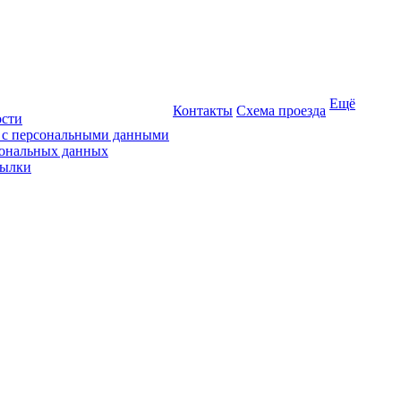
Ещё
Контакты
Схема проезда
ости
ы с персональными данными
сональных данных
сылки