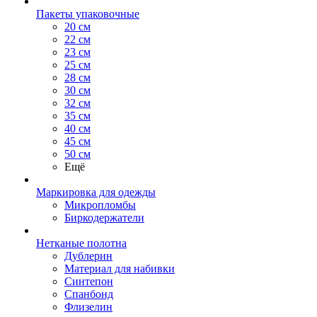
Пакеты упаковочные
20 см
22 см
23 см
25 см
28 см
30 см
32 см
35 см
40 см
45 см
50 см
Ещё
Маркировка для одежды
Микропломбы
Биркодержатели
Нетканые полотна
Дублерин
Материал для набивки
Синтепон
Спанбонд
Флизелин