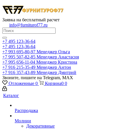
Заявка на бесплатный расчет
info@furniturof77.ru
+7 495 123-36-64
+7 495 123-36-64
+7 993 695-80-97
Менеджер Ольга
+7 995 507-82-85
Менеджер Анастасия
+7 995 656-11-04
Менеджер Кристина
+7 916 215-35-49
Менеджер Антон
+7 916 357-43-89
Менеджер Дмитрий
Звоните, пишите на Telegram, MAX
Отложенные
0
Корзина
0
0
Каталог
Распродажа
Молнии
Декоративные