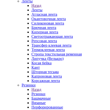
Ленты
Назад
Ленты
Атласная лента
Окантовочная лента
Силиконовая лента
Брючная лента
Киперная лента
Светоотражающая лента
Репсовая лента
Трансфер клеевая лента
Термоклеевая лента
Стропа текстильная ременная
Липучка (Велькро)
Косая бейка
Кант
Шторная тесьма
Капроновая лента
Корсажная лента
Резинки
Назад
Резинки
Башмачные
Вязаные
Перфорированные