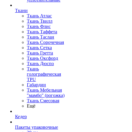
Ткани
Ткань Атлас
Ткань Твилл
Ткань Флис
Ткань Таффета
Ткань Таслан
Ткань Сорочечная
Ткань Сетка
Ткань Гретта
Ткань Оксфорд
Ткань Дюспо
Ткань
голографическая
TPU
Габардин
Ткань Мебельная
"мамбо" (рогожка)
Ткань Смесовая
Ещё
Кедер
Пакеты упаковочные