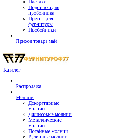
Насадки
Подставка для
пробойника
Прессы для
фурнитуры
Пробойники
Приход товара май
Каталог
Распродажа
Молнии
Декоративные
молнии
Джинсовые молнии
Металлические
молнии
Потайные молнии
Рулонные молнии