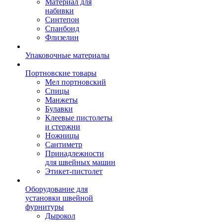
Материал для
набивки
Синтепон
Спанбонд
Флизелин
Упаковочные материалы
Портновские товары
Мел портновский
Спицы
Манжеты
Булавки
Клеевые пистолеты
и стержни
Ножницы
Сантиметр
Принадлежности
для швейных машин
Этикет-пистолет
Оборудование для
установки швейной
фурнитуры
Дырокол