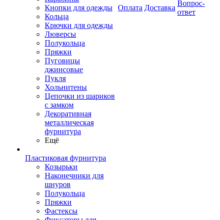
Вопрос-
Кнопки для одежды
Оплата
Доставка
ответ
Кольца
Крючки для одежды
Люверсы
Полукольца
Пряжки
Пуговицы
джинсовые
Пукля
Хольнитены
Цепочки из шариков
с замком
Декоративная
металлическая
фурнитура
Ещё
Пластиковая фурнитура
Козырьки
Наконечники для
шнуров
Полукольца
Пряжки
Фастексы
Фиксаторы для