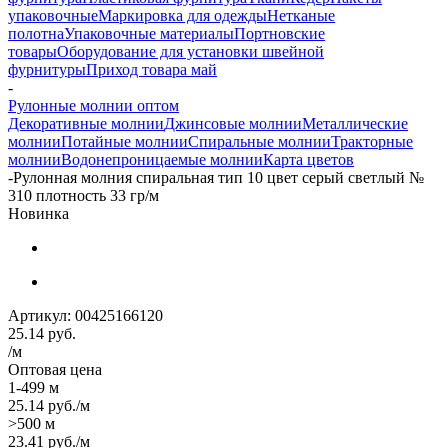
упаковочные
Маркировка для одежды
Нетканые
полотна
Упаковочные материалы
Портновские
товары
Оборудование для установки швейной
фурнитуры
Приход товара май
-
Рулонные молнии оптом
Декоративные молнии
Джинсовые молнии
Металлические
молнии
Потайные молнии
Спиральные молнии
Тракторные
молнии
Водонепроницаемые молнии
Карта цветов
-
Рулонная молния спиральная тип 10 цвет серый светлый №
310 плотность 33 гр/м
Новинка
Артикул:
00425166120
25.14
руб.
/м
Оптовая цена
1-499 м
25.14
руб.
/м
>500 м
23.41
руб.
/м