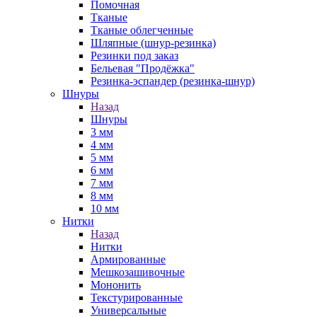
Помочная
Тканые
Тканые облегченные
Шляпные (шнур-резинка)
Резинки под заказ
Бельевая "Продёжка"
Резинка-эспандер (резинка-шнур)
Шнуры
Назад
Шнуры
3 мм
4 мм
5 мм
6 мм
7 мм
8 мм
10 мм
Нитки
Назад
Нитки
Армированные
Мешкозашивочные
Мононить
Текстурированные
Универсальные