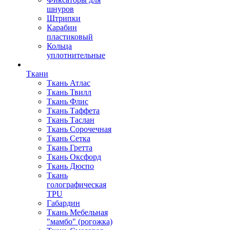
шнуров
Штрипки
Карабин
пластиковый
Кольца
уплотнительные
Ткани
Ткань Атлас
Ткань Твилл
Ткань Флис
Ткань Таффета
Ткань Таслан
Ткань Сорочечная
Ткань Сетка
Ткань Гретта
Ткань Оксфорд
Ткань Дюспо
Ткань
голографическая
TPU
Габардин
Ткань Мебельная
"мамбо" (рогожка)