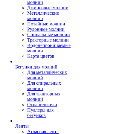
молнии
Джинсовые молнии
Металлические
молнии
Потайные молнии
Рулонные молнии
Спиральные молнии
Тракторные молнии
Водонепроницаемые
молнии
Карта цветов
Бегунки для молний
Для металлических
молний
Для спиральных
молний
Для тракторных
молний
Ограничители
Пуллеры для
бегунков
Ленты
Атласная лента