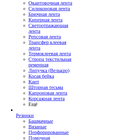
Окантовочная лента
Силиконовая лента
Брючная лента
Киперная лента
Светоотражающая
лента
Репсовая лента
Трансфер клеевая
лента
Термоклеевая лента
Стропа текстильная
ременная
Липучка (Велькро)
Косая бейка
Кант
Шторная тесьма
Капроновая лента
Корсажная лента
Ещё
Резинки
Башмачные
Вязаные
Перфорированные
Помочная