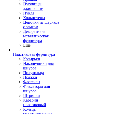
Пуговицы
джинсовые
Пукля
Хольнитены
Цепочки из шариков
с замком
Декоративная
металлическая
фурнитура
Ещё
Пластиковая фурнитура
Козырьки
Наконечники для
шнуров
Полукольца
Пряжки
Фастексы
Фиксаторы для
шнуров
Штрипки
Карабин
пластиковый
Кольца
уплотнительные