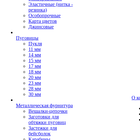
Эластичные (нитка -
резинка)
Особопрочные
Карта цветов
Джинсовые
Пуговицы
Пукля
11 мм
14 мм
15 мм
17 мм
18 мм
20 мм
23 мм
28 мм
30 мм
О к
Металлическая фурнитура
Вешалки-цепочки
Заготовки для
обтяжки пуговиц
Застежки для
бейсболок
Карабины