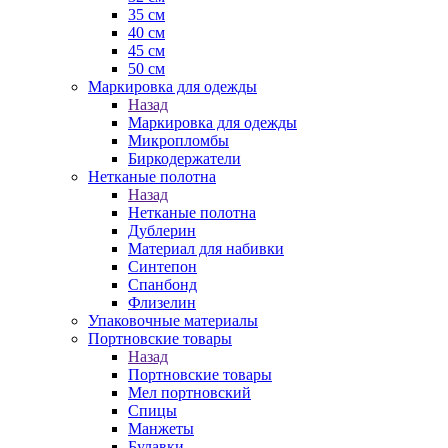
35 см
40 см
45 см
50 см
Маркировка для одежды
Назад
Маркировка для одежды
Микропломбы
Биркодержатели
Нетканые полотна
Назад
Нетканые полотна
Дублерин
Материал для набивки
Синтепон
Спанбонд
Флизелин
Упаковочные материалы
Портновские товары
Назад
Портновские товары
Мел портновский
Спицы
Манжеты
Булавки