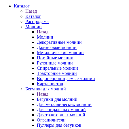
Каталог
Назад
Каталог
Распродажа
Молнии
Назад
Молнии
Декоративные молнии
Джинсовые молнии
Металлические молнии
Потайные молнии
Рулонные молнии
Спиральные молнии
Тракторные молнии
Водонепроницаемые молнии
Карта цветов
Бегунки для молний
Назад
Бегунки для молний
Для металлических молний
Для спиральных молний
Для тракторных молний
Ограничители
Пуллеры для бегунков