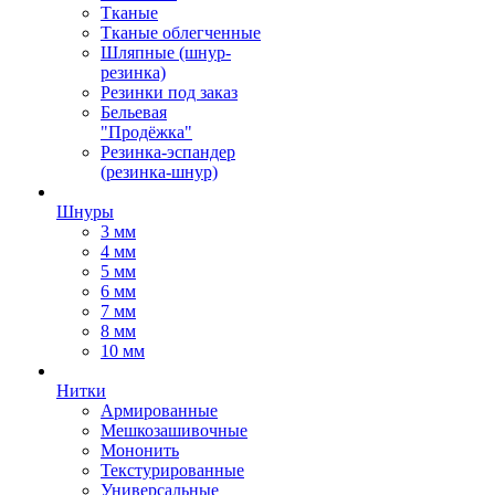
Тканые
Тканые облегченные
Шляпные (шнур-
резинка)
Резинки под заказ
Бельевая
"Продёжка"
Резинка-эспандер
(резинка-шнур)
Шнуры
3 мм
4 мм
5 мм
6 мм
7 мм
8 мм
10 мм
Нитки
Армированные
Мешкозашивочные
Мононить
Текстурированные
Универсальные