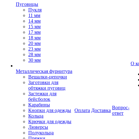
Пуговицы
Пукля
11 мм
14 мм
15 мм
17 мм
18 мм
20 мм
23 мм
28 мм
30 мм
О к
Металлическая фурнитура
Вешалки-цепочки
Заготовки для
обтяжки пуговиц
Застежки для
бейсболок
Карабины
Вопрос-
Кнопки для одежды
Оплата
Доставка
ответ
Кольца
Крючки для одежды
Люверсы
Полукольца
Пряжки