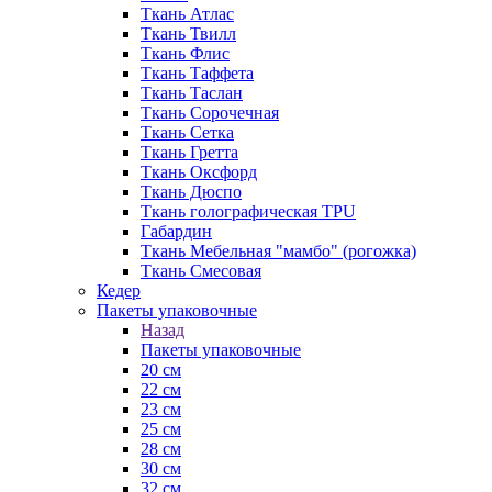
Ткань Атлас
Ткань Твилл
Ткань Флис
Ткань Таффета
Ткань Таслан
Ткань Сорочечная
Ткань Сетка
Ткань Гретта
Ткань Оксфорд
Ткань Дюспо
Ткань голографическая TPU
Габардин
Ткань Мебельная "мамбо" (рогожка)
Ткань Смесовая
Кедер
Пакеты упаковочные
Назад
Пакеты упаковочные
20 см
22 см
23 см
25 см
28 см
30 см
32 см