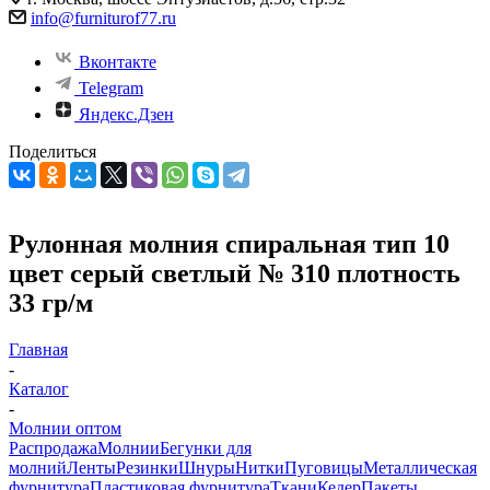
info@furniturof77.ru
Вконтакте
Telegram
Яндекс.Дзен
Поделиться
Рулонная молния спиральная тип 10
цвет серый светлый № 310 плотность
33 гр/м
Главная
-
Каталог
-
Молнии оптом
Распродажа
Молнии
Бегунки для
молний
Ленты
Резинки
Шнуры
Нитки
Пуговицы
Металлическая
фурнитура
Пластиковая фурнитура
Ткани
Кедер
Пакеты