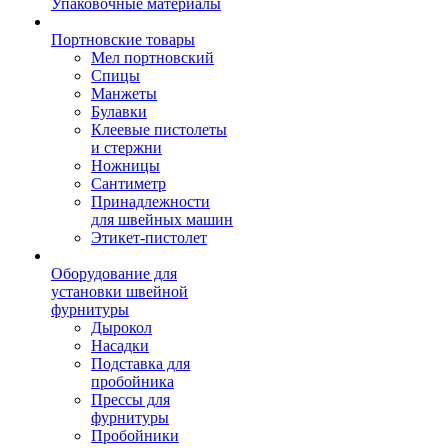
Упаковочные материалы
Портновские товары
Мел портновский
Спицы
Манжеты
Булавки
Клеевые пистолеты
и стержни
Ножницы
Сантиметр
Принадлежности
для швейных машин
Этикет-пистолет
Оборудование для
установки швейной
фурнитуры
Дырокол
Насадки
Подставка для
пробойника
Прессы для
фурнитуры
Пробойники