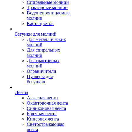
Спиральные молнии
Тракторные молнии
Водонепроницаемые
молнии
Карта цветов
Бегунки для молний
Для металлических
молний
Для спиральных
молний
Для тракторных
молний
Ограничители
Пуллеры для
бегунков
Ленты
Атласная лента
Окантовочная лента
Силиконовая лента
Брючная лента
Киперная лента
Светоотражающая
лента