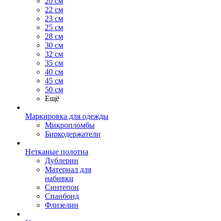
20 см
22 см
23 см
25 см
28 см
30 см
32 см
35 см
40 см
45 см
50 см
Ещё
Маркировка для одежды
Микропломбы
Биркодержатели
Нетканые полотна
Дублерин
Материал для
набивки
Синтепон
Спанбонд
Флизелин