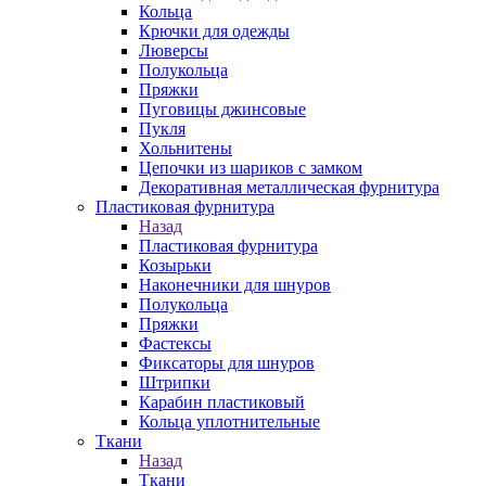
Кольца
Крючки для одежды
Люверсы
Полукольца
Пряжки
Пуговицы джинсовые
Пукля
Хольнитены
Цепочки из шариков с замком
Декоративная металлическая фурнитура
Пластиковая фурнитура
Назад
Пластиковая фурнитура
Козырьки
Наконечники для шнуров
Полукольца
Пряжки
Фастексы
Фиксаторы для шнуров
Штрипки
Карабин пластиковый
Кольца уплотнительные
Ткани
Назад
Ткани