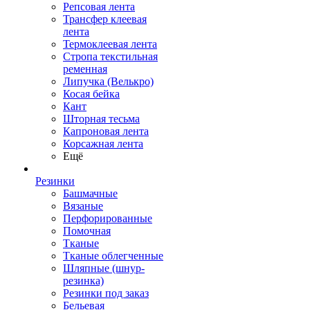
Репсовая лента
Трансфер клеевая
лента
Термоклеевая лента
Стропа текстильная
ременная
Липучка (Велькро)
Косая бейка
Кант
Шторная тесьма
Капроновая лента
Корсажная лента
Ещё
Резинки
Башмачные
Вязаные
Перфорированные
Помочная
Тканые
Тканые облегченные
Шляпные (шнур-
резинка)
Резинки под заказ
Бельевая