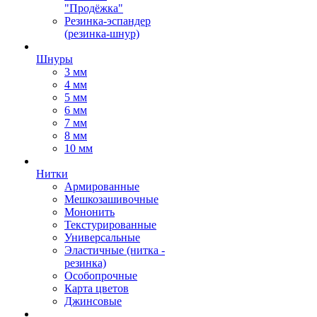
"Продёжка"
Резинка-эспандер
(резинка-шнур)
Шнуры
3 мм
4 мм
5 мм
6 мм
7 мм
8 мм
10 мм
Нитки
Армированные
Мешкозашивочные
Мононить
Текстурированные
Универсальные
Эластичные (нитка -
резинка)
Особопрочные
Карта цветов
Джинсовые