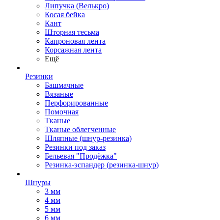
Липучка (Велькро)
Косая бейка
Кант
Шторная тесьма
Капроновая лента
Корсажная лента
Ещё
Резинки
Башмачные
Вязаные
Перфорированные
Помочная
Тканые
Тканые облегченные
Шляпные (шнур-резинка)
Резинки под заказ
Бельевая "Продёжка"
Резинка-эспандер (резинка-шнур)
Шнуры
3 мм
4 мм
5 мм
6 мм