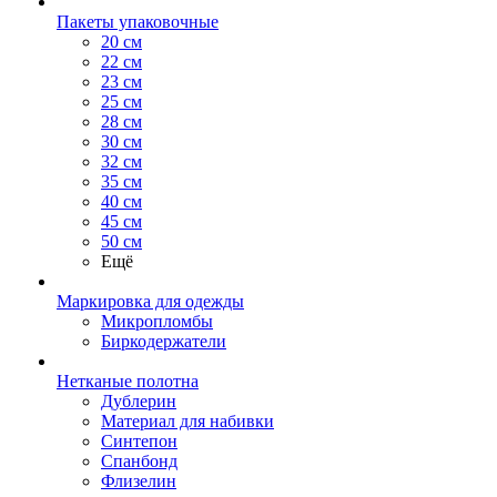
Пакеты упаковочные
20 см
22 см
23 см
25 см
28 см
30 см
32 см
35 см
40 см
45 см
50 см
Ещё
Маркировка для одежды
Микропломбы
Биркодержатели
Нетканые полотна
Дублерин
Материал для набивки
Синтепон
Спанбонд
Флизелин