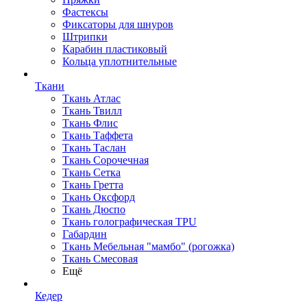
Фастексы
Фиксаторы для шнуров
Штрипки
Карабин пластиковый
Кольца уплотнительные
Ткани
Ткань Атлас
Ткань Твилл
Ткань Флис
Ткань Таффета
Ткань Таслан
Ткань Сорочечная
Ткань Сетка
Ткань Гретта
Ткань Оксфорд
Ткань Дюспо
Ткань голографическая TPU
Габардин
Ткань Мебельная "мамбо" (рогожка)
Ткань Смесовая
Ещё
Кедер