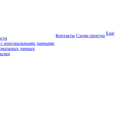
Ещё
Контакты
Схема проезда
ости
ы с персональными данными
сональных данных
сылки