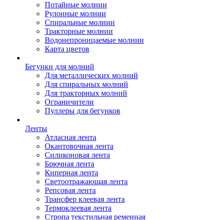
Потайные молнии
Рулонные молнии
Спиральные молнии
Тракторные молнии
Водонепроницаемые молнии
Карта цветов
Бегунки для молний
Для металлических молний
Для спиральных молний
Для тракторных молний
Ограничители
Пуллеры для бегунков
Ленты
Атласная лента
Окантовочная лента
Силиконовая лента
Брючная лента
Киперная лента
Светоотражающая лента
Репсовая лента
Трансфер клеевая лента
Термоклеевая лента
Стропа текстильная ременная