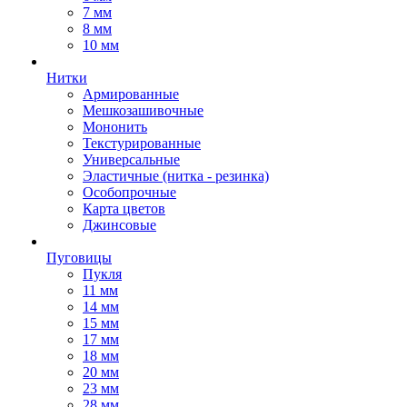
7 мм
8 мм
10 мм
Нитки
Армированные
Мешкозашивочные
Мононить
Текстурированные
Универсальные
Эластичные (нитка - резинка)
Особопрочные
Карта цветов
Джинсовые
Пуговицы
Пукля
11 мм
14 мм
15 мм
17 мм
18 мм
20 мм
23 мм
28 мм