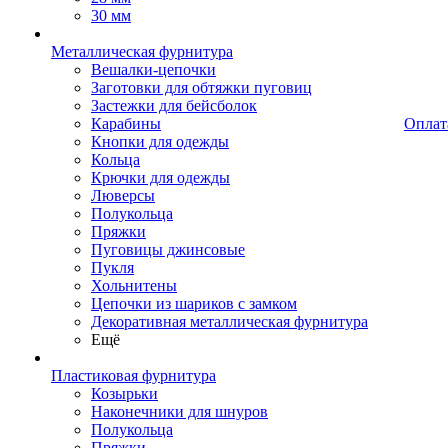
30 мм
Металлическая фурнитура
Вешалки-цепочки
Заготовки для обтяжки пуговиц
Застежки для бейсболок
Карабины
Оплат
Кнопки для одежды
Кольца
Крючки для одежды
Люверсы
Полукольца
Пряжки
Пуговицы джинсовые
Пукля
Хольнитены
Цепочки из шариков с замком
Декоративная металлическая фурнитура
Ещё
Пластиковая фурнитура
Козырьки
Наконечники для шнуров
Полукольца
Пряжки