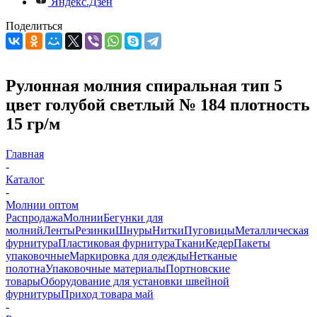
Яндекс.Дзен
Поделиться
Рулонная молния спиральная тип 5
цвет голубой светлый № 184 плотность
15 гр/м
Главная
-
Каталог
-
Молнии оптом
Распродажа
Молнии
Бегунки для
молний
Ленты
Резинки
Шнуры
Нитки
Пуговицы
Металлическая
фурнитура
Пластиковая фурнитура
Ткани
Кедер
Пакеты
упаковочные
Маркировка для одежды
Нетканые
полотна
Упаковочные материалы
Портновские
товары
Оборудование для установки швейной
фурнитуры
Приход товара май
-