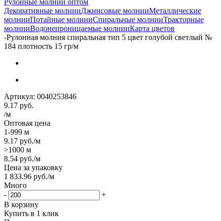
Рулонные молнии оптом
Декоративные молнии
Джинсовые молнии
Металлические
молнии
Потайные молнии
Спиральные молнии
Тракторные
молнии
Водонепроницаемые молнии
Карта цветов
-
Рулонная молния спиральная тип 5 цвет голубой светлый №
184 плотность 15 гр/м
Артикул:
0040253846
9.17
руб.
/м
Оптовая цена
1-999 м
9.17
руб.
/м
>1000 м
8.54
руб.
/м
Цена за упаковку
1 833.96
руб.
/м
Много
-
+
В корзину
Купить в 1 клик