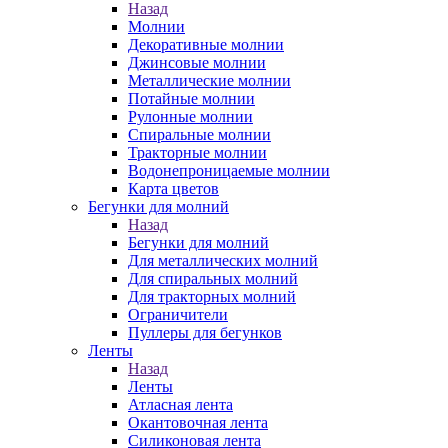
Назад
Молнии
Декоративные молнии
Джинсовые молнии
Металлические молнии
Потайные молнии
Рулонные молнии
Спиральные молнии
Тракторные молнии
Водонепроницаемые молнии
Карта цветов
Бегунки для молний
Назад
Бегунки для молний
Для металлических молний
Для спиральных молний
Для тракторных молний
Ограничители
Пуллеры для бегунков
Ленты
Назад
Ленты
Атласная лента
Окантовочная лента
Силиконовая лента