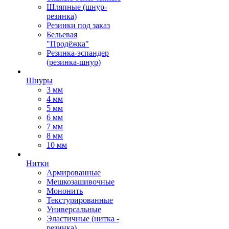
Шляпные (шнур-
резинка)
Резинки под заказ
Бельевая
"Продёжка"
Резинка-эспандер
(резинка-шнур)
Шнуры
3 мм
4 мм
5 мм
6 мм
7 мм
8 мм
10 мм
Нитки
Армированные
Мешкозашивочные
Мононить
Текстурированные
Универсальные
Эластичные (нитка -
резинка)