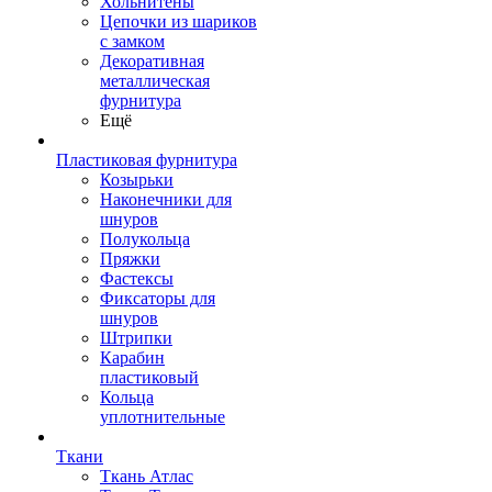
Хольнитены
Цепочки из шариков
с замком
Декоративная
металлическая
фурнитура
Ещё
Пластиковая фурнитура
Козырьки
Наконечники для
шнуров
Полукольца
Пряжки
Фастексы
Фиксаторы для
шнуров
Штрипки
Карабин
пластиковый
Кольца
уплотнительные
Ткани
Ткань Атлас