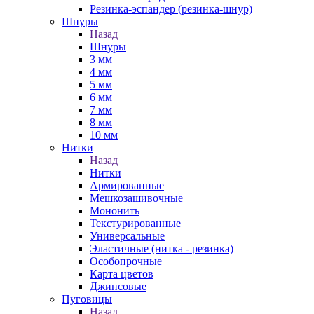
Резинка-эспандер (резинка-шнур)
Шнуры
Назад
Шнуры
3 мм
4 мм
5 мм
6 мм
7 мм
8 мм
10 мм
Нитки
Назад
Нитки
Армированные
Мешкозашивочные
Мононить
Текстурированные
Универсальные
Эластичные (нитка - резинка)
Особопрочные
Карта цветов
Джинсовые
Пуговицы
Назад