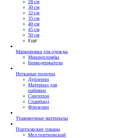
28 см
30 см
32 см
35 см
40 см
45 см
50 см
Ещё
Маркировка для одежды
Микропломбы
Биркодержатели
Нетканые полотна
Дублерин
Материал для
набивки
Синтепон
Спанбонд
Флизелин
Упаковочные материалы
Портновские товары
Мел портновский