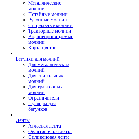
Металлические
молнии
Потайные молнии
Рулонные молнии
Спиральные молнии
Тракторные молнии
Водонепроницаемые
молнии
Карта цветов
Бегунки для молний
Для металлических
молний
Для спиральных
молний
Для тракторных
молний
Ограничители
Пуллеры для
бегунков
Ленты
Атласная лента
Окантовочная лента
Силиконовая лента