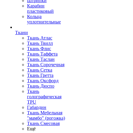
Штрипки
Карабин
пластиковый
Кольца
уплотнительные
Ткани
Ткань Атлас
Ткань Твилл
Ткань Флис
Ткань Таффета
Ткань Таслан
Ткань Сорочечная
Ткань Сетка
Ткань Гретта
Ткань Оксфорд
Ткань Дюспо
Ткань
голографическая
TPU
Габардин
Ткань Мебельная
"мамбо" (рогожка)
Ткань Смесовая
Ещё