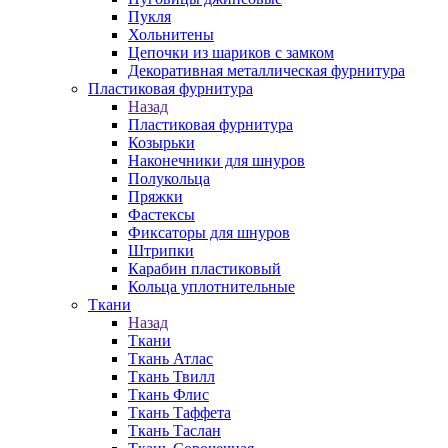
Пукля
Хольнитены
Цепочки из шариков с замком
Декоративная металлическая фурнитура
Пластиковая фурнитура
Назад
Пластиковая фурнитура
Козырьки
Наконечники для шнуров
Полукольца
Пряжки
Фастексы
Фиксаторы для шнуров
Штрипки
Карабин пластиковый
Кольца уплотнительные
Ткани
Назад
Ткани
Ткань Атлас
Ткань Твилл
Ткань Флис
Ткань Таффета
Ткань Таслан