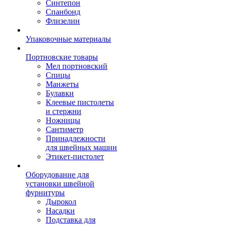
Синтепон
Спанбонд
Флизелин
Упаковочные материалы
Портновские товары
Мел портновский
Спицы
Манжеты
Булавки
Клеевые пистолеты
и стержни
Ножницы
Сантиметр
Принадлежности
для швейных машин
Этикет-пистолет
Оборудование для
установки швейной
фурнитуры
Дырокол
Насадки
Подставка для