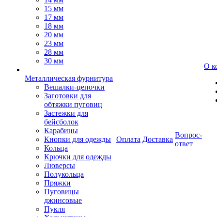
15 мм
17 мм
18 мм
20 мм
23 мм
28 мм
30 мм
О к
Металлическая фурнитура
Вешалки-цепочки
Заготовки для
обтяжки пуговиц
Застежки для
бейсболок
Карабины
Вопрос-
Кнопки для одежды
Оплата
Доставка
ответ
Кольца
Крючки для одежды
Люверсы
Полукольца
Пряжки
Пуговицы
джинсовые
Пукля