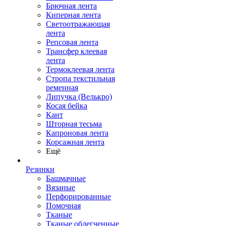
Брючная лента
Киперная лента
Светоотражающая
лента
Репсовая лента
Трансфер клеевая
лента
Термоклеевая лента
Стропа текстильная
ременная
Липучка (Велькро)
Косая бейка
Кант
Шторная тесьма
Капроновая лента
Корсажная лента
Ещё
Резинки
Башмачные
Вязаные
Перфорированные
Помочная
Тканые
Тканые облегченные