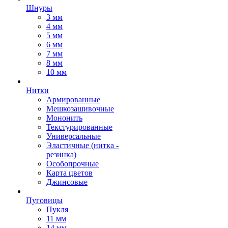
Шнуры
3 мм
4 мм
5 мм
6 мм
7 мм
8 мм
10 мм
Нитки
Армированные
Мешкозашивочные
Мононить
Текстурированные
Универсальные
Эластичные (нитка -
резинка)
Особопрочные
Карта цветов
Джинсовые
Пуговицы
Пукля
11 мм
14 мм