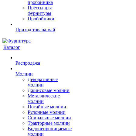
пробойника
Прессы для
фурнитуры
Пробойники
Приход товара май
Каталог
Распродажа
Молнии
Декоративные
молнии
Джинсовые молнии
Металлические
молнии
Потайные молнии
Рулонные молнии
Спиральные молнии
Тракторные молнии
Водонепроницаемые
молнии