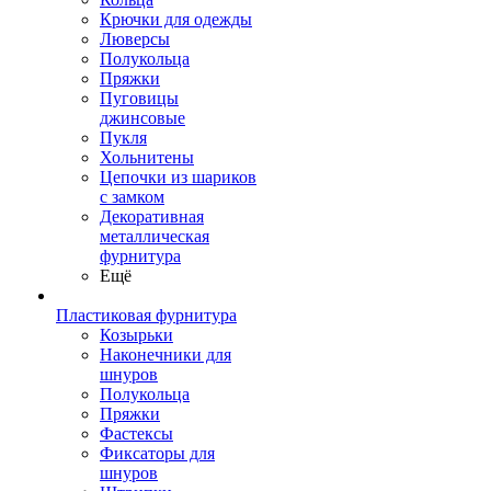
Крючки для одежды
Люверсы
Полукольца
Пряжки
Пуговицы
джинсовые
Пукля
Хольнитены
Цепочки из шариков
с замком
Декоративная
металлическая
фурнитура
Ещё
Пластиковая фурнитура
Козырьки
Наконечники для
шнуров
Полукольца
Пряжки
Фастексы
Фиксаторы для
шнуров