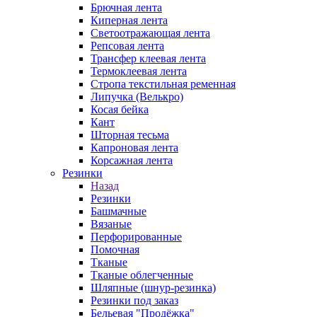
Брючная лента
Киперная лента
Светоотражающая лента
Репсовая лента
Трансфер клеевая лента
Термоклеевая лента
Стропа текстильная ременная
Липучка (Велькро)
Косая бейка
Кант
Шторная тесьма
Капроновая лента
Корсажная лента
Резинки
Назад
Резинки
Башмачные
Вязаные
Перфорированные
Помочная
Тканые
Тканые облегченные
Шляпные (шнур-резинка)
Резинки под заказ
Бельевая "Продёжка"