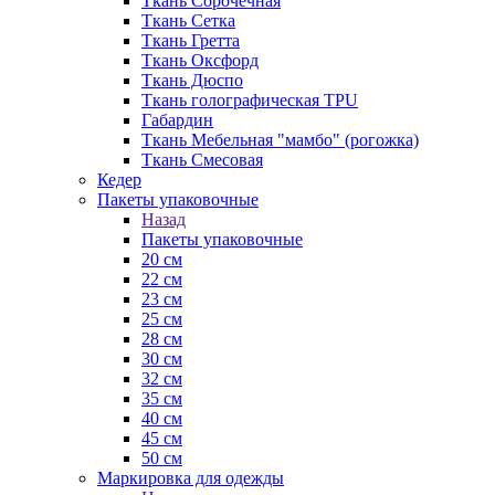
Ткань Сорочечная
Ткань Сетка
Ткань Гретта
Ткань Оксфорд
Ткань Дюспо
Ткань голографическая TPU
Габардин
Ткань Мебельная "мамбо" (рогожка)
Ткань Смесовая
Кедер
Пакеты упаковочные
Назад
Пакеты упаковочные
20 см
22 см
23 см
25 см
28 см
30 см
32 см
35 см
40 см
45 см
50 см
Маркировка для одежды