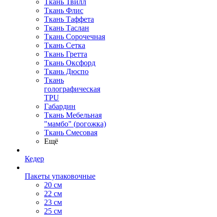
Ткань Твилл
Ткань Флис
Ткань Таффета
Ткань Таслан
Ткань Сорочечная
Ткань Сетка
Ткань Гретта
Ткань Оксфорд
Ткань Дюспо
Ткань
голографическая
TPU
Габардин
Ткань Мебельная
"мамбо" (рогожка)
Ткань Смесовая
Ещё
Кедер
Пакеты упаковочные
20 см
22 см
23 см
25 см