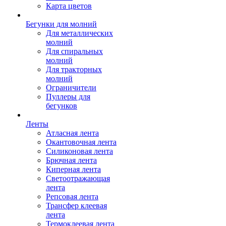
Карта цветов
Бегунки для молний
Для металлических
молний
Для спиральных
молний
Для тракторных
молний
Ограничители
Пуллеры для
бегунков
Ленты
Атласная лента
Окантовочная лента
Силиконовая лента
Брючная лента
Киперная лента
Светоотражающая
лента
Репсовая лента
Трансфер клеевая
лента
Термоклеевая лента