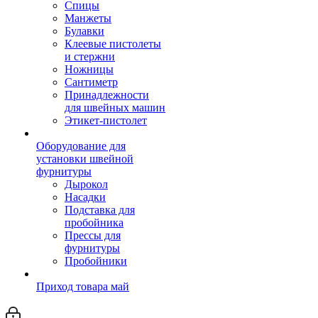
Спицы
Манжеты
Булавки
Клеевые пистолеты
и стержни
Ножницы
Сантиметр
Принадлежности
для швейных машин
Этикет-пистолет
Оборудование для
установки швейной
фурнитуры
Дырокол
Насадки
Подставка для
пробойника
Прессы для
фурнитуры
Пробойники
Приход товара май