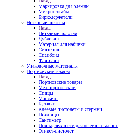
Назад
Маркировка для одежды
Микропломбы
Биркодержатели
Нетканые полотна
Назад
Нетканые полотна
Дублерин
Материал для набивки
Синтепон
Спанбонд
Флизелин
Упаковочные материалы
Портновские товары
Назад
Портновские товары
Мел портновский
Спицы
Манжеты
Булавки
Клеевые пистолеты и стержни
Ножницы
Сантиметр
Принадлежности для швейных машин
Этикет-пистолет