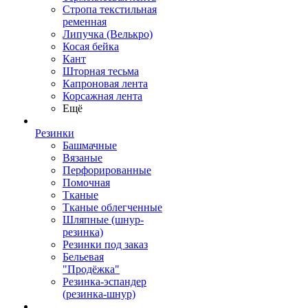
Стропа текстильная
ременная
Липучка (Велькро)
Косая бейка
Кант
Шторная тесьма
Капроновая лента
Корсажная лента
Ещё
Резинки
Башмачные
Вязаные
Перфорированные
Помочная
Тканые
Тканые облегченные
Шляпные (шнур-
резинка)
Резинки под заказ
Бельевая
"Продёжка"
Резинка-эспандер
(резинка-шнур)