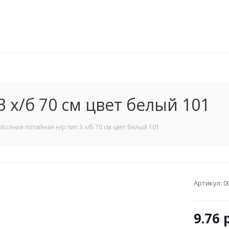
 x/б 70 см цвет белый 101
Молния потайная н/р тип 3 x/б 70 см цвет белый 101
Артикул:
0
9.76
р