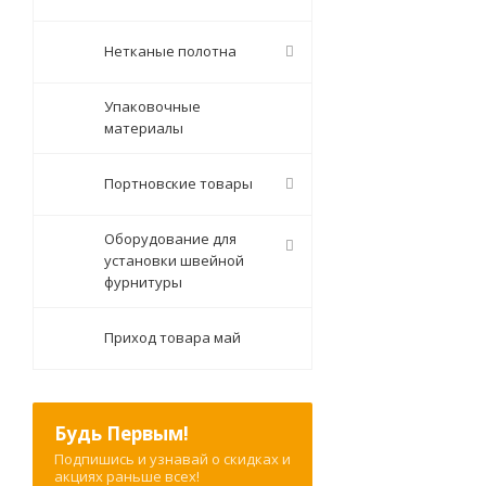
Нетканые полотна
Упаковочные
материалы
Портновские товары
Оборудование для
установки швейной
фурнитуры
Приход товара май
Будь Первым!
Подпишись и узнавай о скидках и
акциях раньше всех!