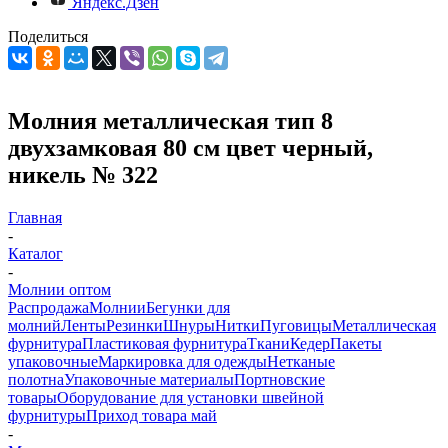
Яндекс.Дзен
Поделиться
Молния металлическая тип 8
двухзамковая 80 см цвет черный,
никель № 322
Главная
-
Каталог
-
Молнии оптом
Распродажа
Молнии
Бегунки для
молний
Ленты
Резинки
Шнуры
Нитки
Пуговицы
Металлическая
фурнитура
Пластиковая фурнитура
Ткани
Кедер
Пакеты
упаковочные
Маркировка для одежды
Нетканые
полотна
Упаковочные материалы
Портновские
товары
Оборудование для установки швейной
фурнитуры
Приход товара май
-