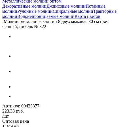
Металлические молнии оптом
Декоративные молнии
Джинсовые молнии
Потайные
молнии
Рулонные молнии
Спиральные молнии
Тракторные
молнии
Водонепроницаемые молнии
Карта цветов
-
Молния металлическая тип 8 двухзамковая 80 см цвет
черный, никель № 322
Артикул:
00423377
223.33
руб.
/шт
Оптовая цена
1-249 шт