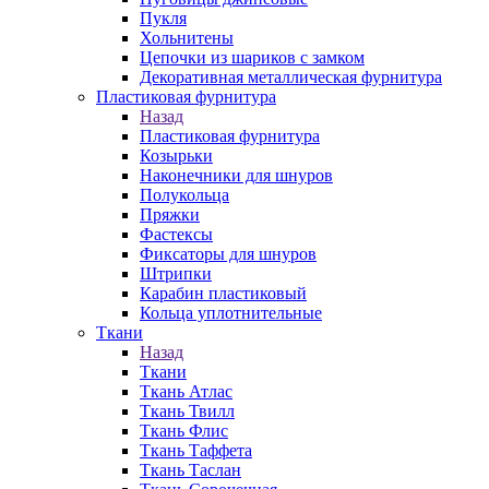
Пукля
Хольнитены
Цепочки из шариков с замком
Декоративная металлическая фурнитура
Пластиковая фурнитура
Назад
Пластиковая фурнитура
Козырьки
Наконечники для шнуров
Полукольца
Пряжки
Фастексы
Фиксаторы для шнуров
Штрипки
Карабин пластиковый
Кольца уплотнительные
Ткани
Назад
Ткани
Ткань Атлас
Ткань Твилл
Ткань Флис
Ткань Таффета
Ткань Таслан