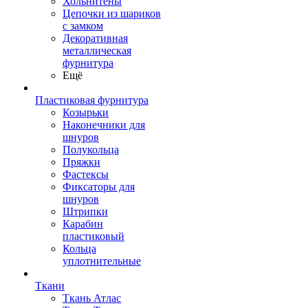
Хольнитены
Цепочки из шариков
с замком
Декоративная
металлическая
фурнитура
Ещё
Пластиковая фурнитура
Козырьки
Наконечники для
шнуров
Полукольца
Пряжки
Фастексы
Фиксаторы для
шнуров
Штрипки
Карабин
пластиковый
Кольца
уплотнительные
Ткани
Ткань Атлас