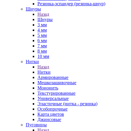
Резинка-эспандер (резинка-шнур)
Шнуры
Назад
Шнуры
3 мм
4 мм
5 мм
6 мм
7 мм
8 мм
10 мм
Нитки
Назад
Нитки
Армированные
Мешкозашивочные
Мононить
Текстурированные
Универсальные
Эластичные (нитка - резинка)
Особопрочные
Карта цветов
Джинсовые
Пуговицы
Назад