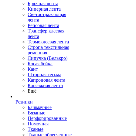
Брючная лента
Киперная лента
Светоотражающая
лента
Репсовая лента
Трансфер клеевая
лента
Термоклеевая лента
Стропа текстильная
ременная
Липучка (Велькро)
Косая бейка
Кант
Шторная тесьма
Капроновая лента
Корсажная лента
Ещё
Резинки
Башмачные
Вязаные
Перфорированные
Помочная
Тканые
Тканые облегченные