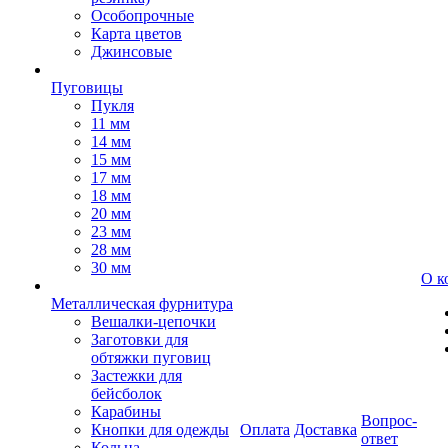
Особопрочные
Карта цветов
Джинсовые
Пуговицы
Пукля
11 мм
14 мм
15 мм
17 мм
18 мм
20 мм
23 мм
28 мм
30 мм
О к
Металлическая фурнитура
Вешалки-цепочки
Заготовки для
обтяжки пуговиц
Застежки для
бейсболок
Карабины
Вопрос-
Кнопки для одежды
Оплата
Доставка
ответ
Кольца