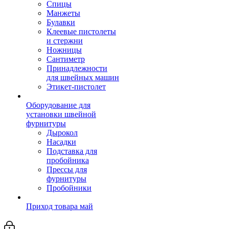
Спицы
Манжеты
Булавки
Клеевые пистолеты
и стержни
Ножницы
Сантиметр
Принадлежности
для швейных машин
Этикет-пистолет
Оборудование для
установки швейной
фурнитуры
Дырокол
Насадки
Подставка для
пробойника
Прессы для
фурнитуры
Пробойники
Приход товара май