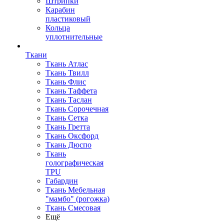
Штрипки
Карабин
пластиковый
Кольца
уплотнительные
Ткани
Ткань Атлас
Ткань Твилл
Ткань Флис
Ткань Таффета
Ткань Таслан
Ткань Сорочечная
Ткань Сетка
Ткань Гретта
Ткань Оксфорд
Ткань Дюспо
Ткань
голографическая
TPU
Габардин
Ткань Мебельная
"мамбо" (рогожка)
Ткань Смесовая
Ещё