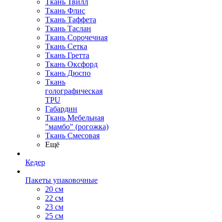
Ткань Твилл
Ткань Флис
Ткань Таффета
Ткань Таслан
Ткань Сорочечная
Ткань Сетка
Ткань Гретта
Ткань Оксфорд
Ткань Дюспо
Ткань
голографическая
TPU
Габардин
Ткань Мебельная
"мамбо" (рогожка)
Ткань Смесовая
Ещё
Кедер
Пакеты упаковочные
20 см
22 см
23 см
25 см