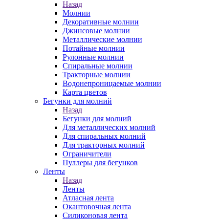
Назад
Молнии
Декоративные молнии
Джинсовые молнии
Металлические молнии
Потайные молнии
Рулонные молнии
Спиральные молнии
Тракторные молнии
Водонепроницаемые молнии
Карта цветов
Бегунки для молний
Назад
Бегунки для молний
Для металлических молний
Для спиральных молний
Для тракторных молний
Ограничители
Пуллеры для бегунков
Ленты
Назад
Ленты
Атласная лента
Окантовочная лента
Силиконовая лента