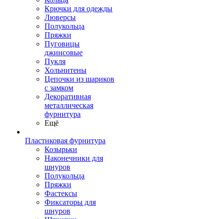
Крючки для одежды
Люверсы
Полукольца
Пряжки
Пуговицы
джинсовые
Пукля
Хольнитены
Цепочки из шариков
с замком
Декоративная
металлическая
фурнитура
Ещё
Пластиковая фурнитура
Козырьки
Наконечники для
шнуров
Полукольца
Пряжки
Фастексы
Фиксаторы для
шнуров