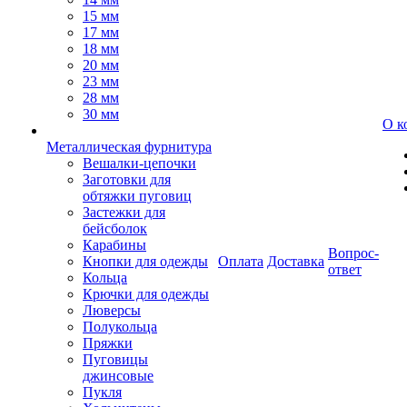
15 мм
17 мм
18 мм
20 мм
23 мм
28 мм
30 мм
О к
Металлическая фурнитура
Вешалки-цепочки
Заготовки для
обтяжки пуговиц
Застежки для
бейсболок
Карабины
Вопрос-
Кнопки для одежды
Оплата
Доставка
ответ
Кольца
Крючки для одежды
Люверсы
Полукольца
Пряжки
Пуговицы
джинсовые
Пукля