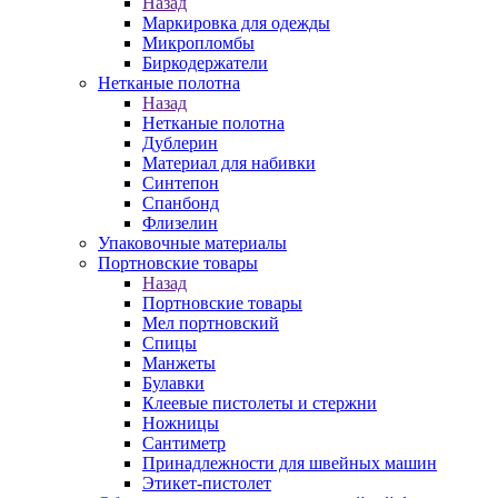
Назад
Маркировка для одежды
Микропломбы
Биркодержатели
Нетканые полотна
Назад
Нетканые полотна
Дублерин
Материал для набивки
Синтепон
Спанбонд
Флизелин
Упаковочные материалы
Портновские товары
Назад
Портновские товары
Мел портновский
Спицы
Манжеты
Булавки
Клеевые пистолеты и стержни
Ножницы
Сантиметр
Принадлежности для швейных машин
Этикет-пистолет