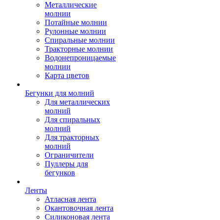
Металлические
молнии
Потайные молнии
Рулонные молнии
Спиральные молнии
Тракторные молнии
Водонепроницаемые
молнии
Карта цветов
Бегунки для молний
Для металлических
молний
Для спиральных
молний
Для тракторных
молний
Ограничители
Пуллеры для
бегунков
Ленты
Атласная лента
Окантовочная лента
Силиконовая лента