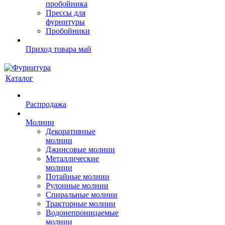
пробойника
Прессы для
фурнитуры
Пробойники
Приход товара май
Каталог
Распродажа
Молнии
Декоративные
молнии
Джинсовые молнии
Металлические
молнии
Потайные молнии
Рулонные молнии
Спиральные молнии
Тракторные молнии
Водонепроницаемые
молнии