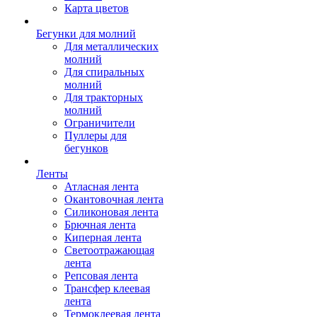
Карта цветов
Бегунки для молний
Для металлических
молний
Для спиральных
молний
Для тракторных
молний
Ограничители
Пуллеры для
бегунков
Ленты
Атласная лента
Окантовочная лента
Силиконовая лента
Брючная лента
Киперная лента
Светоотражающая
лента
Репсовая лента
Трансфер клеевая
лента
Термоклеевая лента