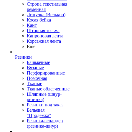
Стропа текстильная
ременная
Липучка (Велькро)
Косая бейка
Кант
Шторная тесьма
Капроновая лента
Корсажная лента
Ещё
Резинки
Башмачные
Вязаные
Перфорированные
Помочная
Тканые
Тканые облегченные
Шляпные (шнур-
резинка)
Резинки под заказ
Бельевая
"Продёжка"
Резинка-эспандер
(резинка-шнур)