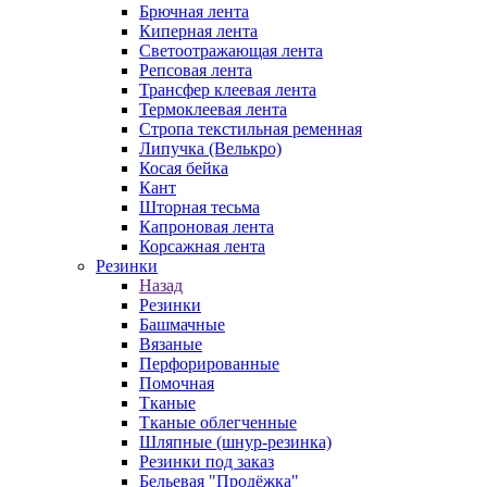
Брючная лента
Киперная лента
Светоотражающая лента
Репсовая лента
Трансфер клеевая лента
Термоклеевая лента
Стропа текстильная ременная
Липучка (Велькро)
Косая бейка
Кант
Шторная тесьма
Капроновая лента
Корсажная лента
Резинки
Назад
Резинки
Башмачные
Вязаные
Перфорированные
Помочная
Тканые
Тканые облегченные
Шляпные (шнур-резинка)
Резинки под заказ
Бельевая "Продёжка"