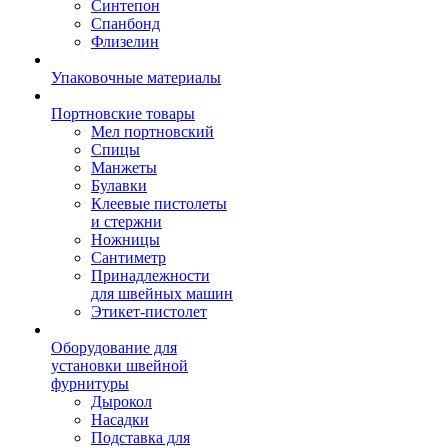
Синтепон
Спанбонд
Флизелин
Упаковочные материалы
Портновские товары
Мел портновский
Спицы
Манжеты
Булавки
Клеевые пистолеты
и стержни
Ножницы
Сантиметр
Принадлежности
для швейных машин
Этикет-пистолет
Оборудование для
установки швейной
фурнитуры
Дырокол
Насадки
Подставка для