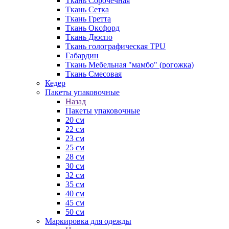
Ткань Сорочечная
Ткань Сетка
Ткань Гретта
Ткань Оксфорд
Ткань Дюспо
Ткань голографическая TPU
Габардин
Ткань Мебельная "мамбо" (рогожка)
Ткань Смесовая
Кедер
Пакеты упаковочные
Назад
Пакеты упаковочные
20 см
22 см
23 см
25 см
28 см
30 см
32 см
35 см
40 см
45 см
50 см
Маркировка для одежды