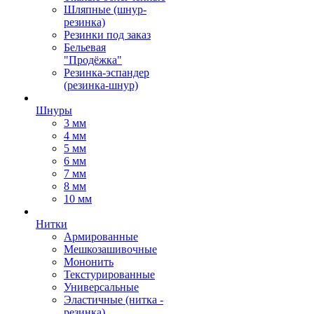
Шляпные (шнур-
резинка)
Резинки под заказ
Бельевая
"Продёжка"
Резинка-эспандер
(резинка-шнур)
Шнуры
3 мм
4 мм
5 мм
6 мм
7 мм
8 мм
10 мм
Нитки
Армированные
Мешкозашивочные
Мононить
Текстурированные
Универсальные
Эластичные (нитка -
резинка)