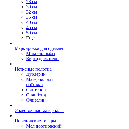
28 см
30 см
32 см
35 см
40 см
45 см
50 см
Ещё
Маркировка для одежды
Микропломбы
Биркодержатели
Нетканые полотна
Дублерин
Материал для
набивки
Синтепон
Спанбонд
Флизелин
Упаковочные материалы
Портновские товары
Мел портновский