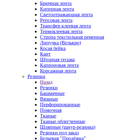
Брючная лента
Киперная лента
Светоотражающая лента
Репсовая лента
Трансфер клеевая лента
Термоклеевая лента
Стропа текстильная ременная
Липучка (Велькро)
Косая бейка
Кант
Шторная тесьма
Капроновая лента
Корсажная лента
Резинки
Назад
Резинки
Башмачные
Вязаные
Перфорированные
Помочная
Тканые
Тканые облегченные
Шляпные (шнур-резинка)
Резинки под заказ
Бельевая "Продёжка"