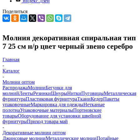
Яндекс.Дзен
Поделиться
Молния декоративная спиральная тип
7 25 см н/р цвет черный звено серебро
Главная
-
Каталог
-
Молнии оптом
Распродажа
Молнии
Бегунки для
молний
Ленты
Резинки
Шнуры
Нитки
Пуговицы
Металлическая
фурнитура
Пластиковая фурнитура
Ткани
Кедер
Пакеты
упаковочные
Маркировка для одежды
Нетканые
полотна
Упаковочные материалы
Портновские
товары
Оборудование для установки швейной
фурнитуры
Приход товара май
-
Декоративные молнии оптом
Джинсовые молнии
Металлические молнии
Потайные