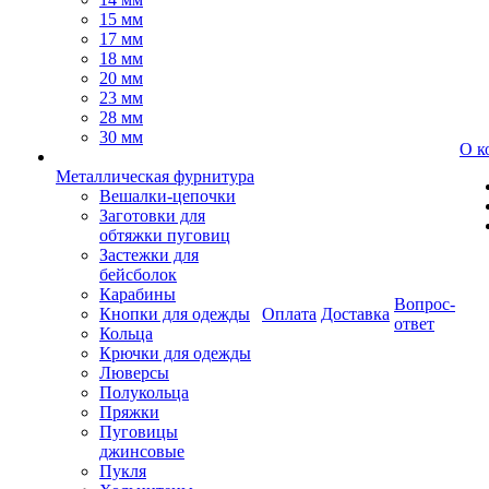
15 мм
17 мм
18 мм
20 мм
23 мм
28 мм
30 мм
О к
Металлическая фурнитура
Вешалки-цепочки
Заготовки для
обтяжки пуговиц
Застежки для
бейсболок
Карабины
Вопрос-
Кнопки для одежды
Оплата
Доставка
ответ
Кольца
Крючки для одежды
Люверсы
Полукольца
Пряжки
Пуговицы
джинсовые
Пукля