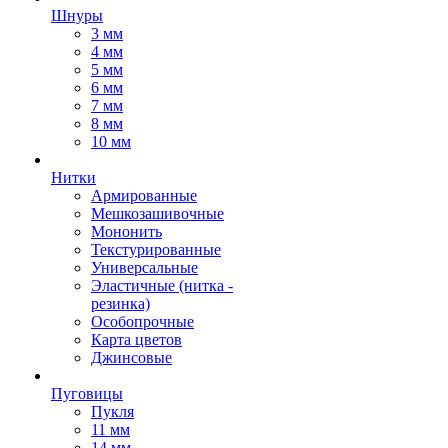
Шнуры
3 мм
4 мм
5 мм
6 мм
7 мм
8 мм
10 мм
Нитки
Армированные
Мешкозашивочные
Мононить
Текстурированные
Универсальные
Эластичные (нитка -
резинка)
Особопрочные
Карта цветов
Джинсовые
Пуговицы
Пукля
11 мм
14 мм