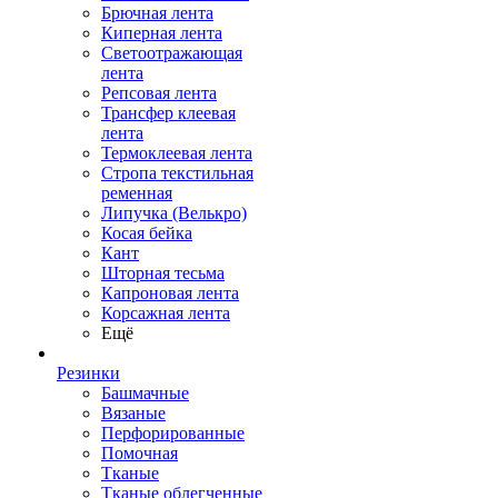
Брючная лента
Киперная лента
Светоотражающая
лента
Репсовая лента
Трансфер клеевая
лента
Термоклеевая лента
Стропа текстильная
ременная
Липучка (Велькро)
Косая бейка
Кант
Шторная тесьма
Капроновая лента
Корсажная лента
Ещё
Резинки
Башмачные
Вязаные
Перфорированные
Помочная
Тканые
Тканые облегченные