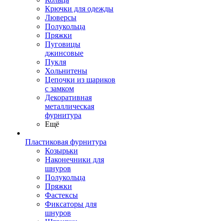
Крючки для одежды
Люверсы
Полукольца
Пряжки
Пуговицы
джинсовые
Пукля
Хольнитены
Цепочки из шариков
с замком
Декоративная
металлическая
фурнитура
Ещё
Пластиковая фурнитура
Козырьки
Наконечники для
шнуров
Полукольца
Пряжки
Фастексы
Фиксаторы для
шнуров