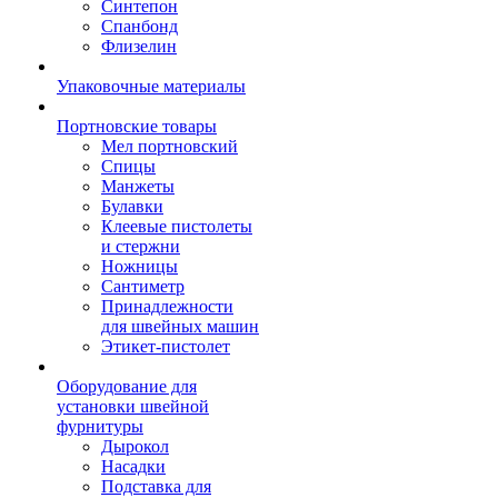
Синтепон
Спанбонд
Флизелин
Упаковочные материалы
Портновские товары
Мел портновский
Спицы
Манжеты
Булавки
Клеевые пистолеты
и стержни
Ножницы
Сантиметр
Принадлежности
для швейных машин
Этикет-пистолет
Оборудование для
установки швейной
фурнитуры
Дырокол
Насадки
Подставка для