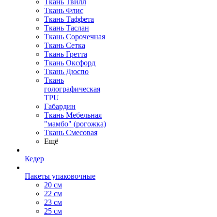
Ткань Твилл
Ткань Флис
Ткань Таффета
Ткань Таслан
Ткань Сорочечная
Ткань Сетка
Ткань Гретта
Ткань Оксфорд
Ткань Дюспо
Ткань
голографическая
TPU
Габардин
Ткань Мебельная
"мамбо" (рогожка)
Ткань Смесовая
Ещё
Кедер
Пакеты упаковочные
20 см
22 см
23 см
25 см