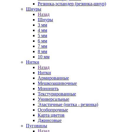
Резинка-эспандер (резинка-шнур)
Шнуры
Назад
Шнуры
3 мм
4 мм
5 мм
6 мм
7 мм
8 мм
10 мм
Нитки
Назад
Нитки
Армированные
Мешкозашивочные
Мононить
Текстурированные
Универсальные
Эластичные (нитка - резинка)
Особопрочные
Карта цветов
Джинсовые
Пуговицы
Назад