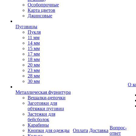
Особопрочные
Карта цветов
Джинсовые
Пуговицы
Пукля
11 мм
14 мм
15 мм
17 мм
18 мм
20 мм
23 мм
28 мм
30 мм
О к
Металлическая фурнитура
Вешалки-цепочки
Заготовки для
обтяжки пуговиц
Застежки для
бейсболок
Карабины
Вопрос-
Кнопки для одежды
Оплата
Доставка
ответ
Кольца