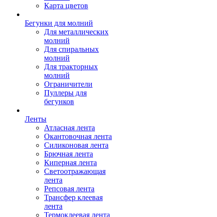
Карта цветов
Бегунки для молний
Для металлических
молний
Для спиральных
молний
Для тракторных
молний
Ограничители
Пуллеры для
бегунков
Ленты
Атласная лента
Окантовочная лента
Силиконовая лента
Брючная лента
Киперная лента
Светоотражающая
лента
Репсовая лента
Трансфер клеевая
лента
Термоклеевая лента