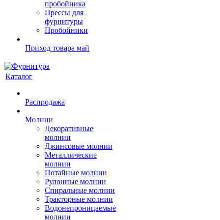
пробойника
Прессы для
фурнитуры
Пробойники
Приход товара май
Каталог
Распродажа
Молнии
Декоративные
молнии
Джинсовые молнии
Металлические
молнии
Потайные молнии
Рулонные молнии
Спиральные молнии
Тракторные молнии
Водонепроницаемые
молнии