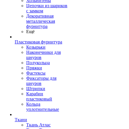
Хольнитены
Цепочки из шариков
с замком
Декоративная
металлическая
фурнитура
Ещё
Пластиковая фурнитура
Козырьки
Наконечники для
шнуров
Полукольца
Пряжки
Фастексы
Фиксаторы для
шнуров
Штрипки
Карабин
пластиковый
Кольца
уплотнительные
Ткани
Ткань Атлас