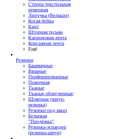
Стропа текстильная
ременная
Липучка (Велькро)
Косая бейка
Кант
Шторная тесьма
Капроновая лента
Корсажная лента
Ещё
Резинки
Башмачные
Вязаные
Перфорированные
Помочная
Тканые
Тканые облегченные
Шляпные (шнур-
резинка)
Резинки под заказ
Бельевая
"Продёжка"
Резинка-эспандер
(резинка-шнур)