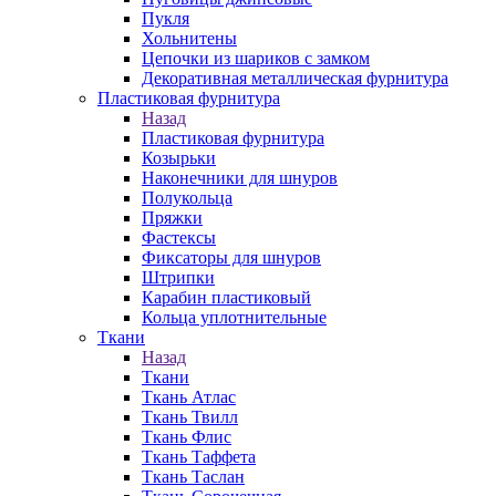
Пукля
Хольнитены
Цепочки из шариков с замком
Декоративная металлическая фурнитура
Пластиковая фурнитура
Назад
Пластиковая фурнитура
Козырьки
Наконечники для шнуров
Полукольца
Пряжки
Фастексы
Фиксаторы для шнуров
Штрипки
Карабин пластиковый
Кольца уплотнительные
Ткани
Назад
Ткани
Ткань Атлас
Ткань Твилл
Ткань Флис
Ткань Таффета
Ткань Таслан