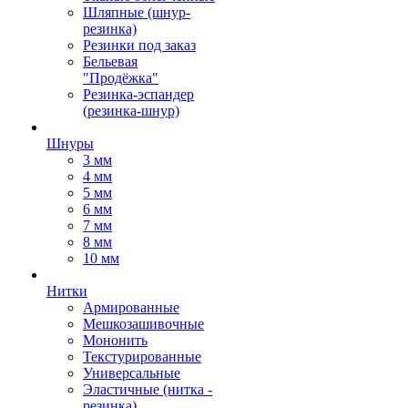
Шляпные (шнур-
резинка)
Резинки под заказ
Бельевая
"Продёжка"
Резинка-эспандер
(резинка-шнур)
Шнуры
3 мм
4 мм
5 мм
6 мм
7 мм
8 мм
10 мм
Нитки
Армированные
Мешкозашивочные
Мононить
Текстурированные
Универсальные
Эластичные (нитка -
резинка)