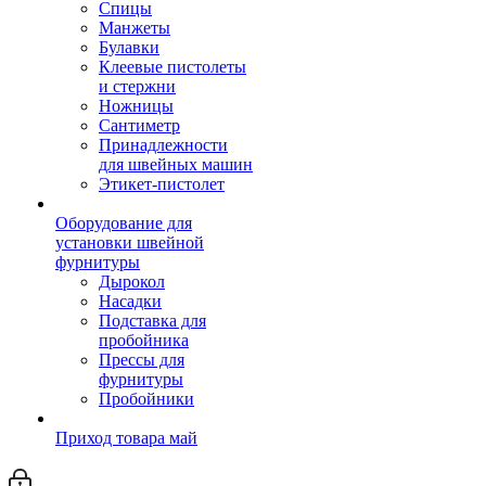
Спицы
Манжеты
Булавки
Клеевые пистолеты
и стержни
Ножницы
Сантиметр
Принадлежности
для швейных машин
Этикет-пистолет
Оборудование для
установки швейной
фурнитуры
Дырокол
Насадки
Подставка для
пробойника
Прессы для
фурнитуры
Пробойники
Приход товара май