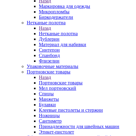
Назад
Маркировка для одежды
Микропломбы
Биркодержатели
Нетканые полотна
Назад
Нетканые полотна
Дублерин
Материал для набивки
Синтепон
Спанбонд
Флизелин
Упаковочные материалы
Портновские товары
Назад
Портновские товары
Мел портновский
Спицы
Манжеты
Булавки
Клеевые пистолеты и стержни
Ножницы
Сантиметр
Принадлежности для швейных машин
Этикет-пистолет