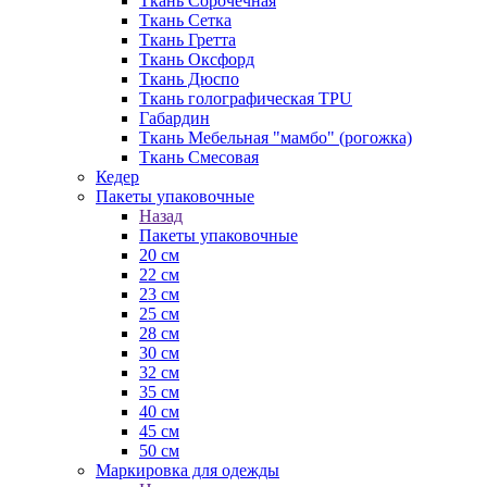
Ткань Сорочечная
Ткань Сетка
Ткань Гретта
Ткань Оксфорд
Ткань Дюспо
Ткань голографическая TPU
Габардин
Ткань Мебельная "мамбо" (рогожка)
Ткань Смесовая
Кедер
Пакеты упаковочные
Назад
Пакеты упаковочные
20 см
22 см
23 см
25 см
28 см
30 см
32 см
35 см
40 см
45 см
50 см
Маркировка для одежды