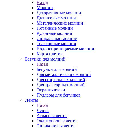
Назад
Молнии
Декоративные молнии
Джинсовые молнии
Металлические молнии
Потайные молнии
Рулонные молнии
Спиральные молнии
Тракторные молнии
Водонепроницаемые молнии
Карта цветов
Бегунки для молний
Назад
Бегунки для молний
Для металлических молний
Для спиральных молний
Для тракторных молний
Ограничители
Пуллеры для бегунков
Ленты
Назад
Ленты
Атласная лента
Окантовочная лента
Силиконовая лента