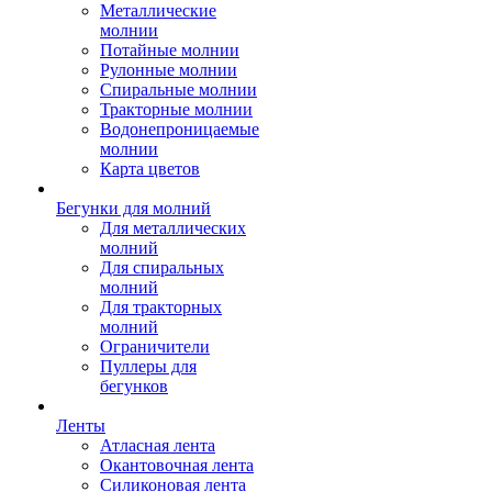
Металлические
молнии
Потайные молнии
Рулонные молнии
Спиральные молнии
Тракторные молнии
Водонепроницаемые
молнии
Карта цветов
Бегунки для молний
Для металлических
молний
Для спиральных
молний
Для тракторных
молний
Ограничители
Пуллеры для
бегунков
Ленты
Атласная лента
Окантовочная лента
Силиконовая лента