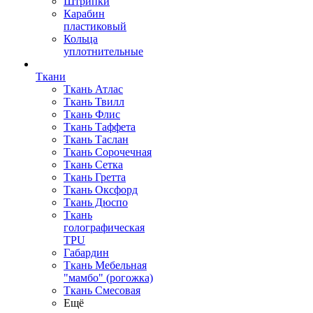
Штрипки
Карабин
пластиковый
Кольца
уплотнительные
Ткани
Ткань Атлас
Ткань Твилл
Ткань Флис
Ткань Таффета
Ткань Таслан
Ткань Сорочечная
Ткань Сетка
Ткань Гретта
Ткань Оксфорд
Ткань Дюспо
Ткань
голографическая
TPU
Габардин
Ткань Мебельная
"мамбо" (рогожка)
Ткань Смесовая
Ещё