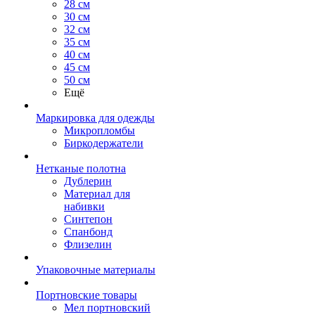
28 см
30 см
32 см
35 см
40 см
45 см
50 см
Ещё
Маркировка для одежды
Микропломбы
Биркодержатели
Нетканые полотна
Дублерин
Материал для
набивки
Синтепон
Спанбонд
Флизелин
Упаковочные материалы
Портновские товары
Мел портновский