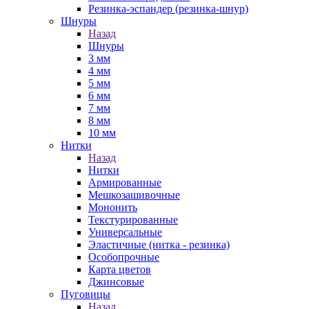
Резинка-эспандер (резинка-шнур)
Шнуры
Назад
Шнуры
3 мм
4 мм
5 мм
6 мм
7 мм
8 мм
10 мм
Нитки
Назад
Нитки
Армированные
Мешкозашивочные
Мононить
Текстурированные
Универсальные
Эластичные (нитка - резинка)
Особопрочные
Карта цветов
Джинсовые
Пуговицы
Назад