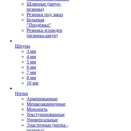
Шляпные (шнур-
резинка)
Резинки под заказ
Бельевая
"Продёжка"
Резинка-эспандер
(резинка-шнур)
Шнуры
3 мм
4 мм
5 мм
6 мм
7 мм
8 мм
10 мм
Нитки
Армированные
Мешкозашивочные
Мононить
Текстурированные
Универсальные
Эластичные (нитка -
резинка)