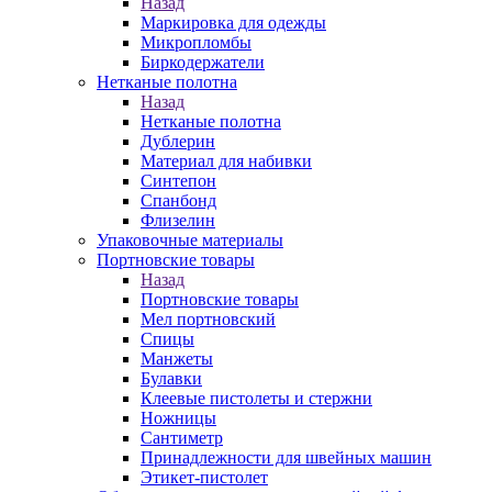
Назад
Маркировка для одежды
Микропломбы
Биркодержатели
Нетканые полотна
Назад
Нетканые полотна
Дублерин
Материал для набивки
Синтепон
Спанбонд
Флизелин
Упаковочные материалы
Портновские товары
Назад
Портновские товары
Мел портновский
Спицы
Манжеты
Булавки
Клеевые пистолеты и стержни
Ножницы
Сантиметр
Принадлежности для швейных машин
Этикет-пистолет