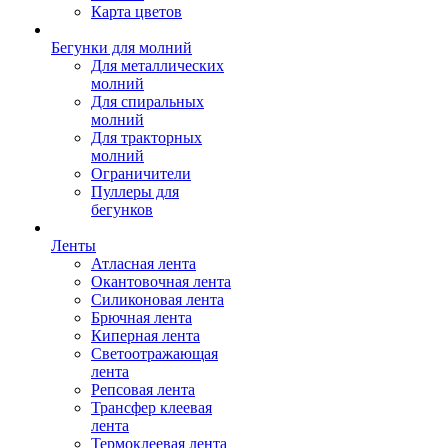
Карта цветов
Бегунки для молний
Для металлических
молний
Для спиральных
молний
Для тракторных
молний
Ограничители
Пуллеры для
бегунков
Ленты
Атласная лента
Окантовочная лента
Силиконовая лента
Брючная лента
Киперная лента
Светоотражающая
лента
Репсовая лента
Трансфер клеевая
лента
Термоклеевая лента