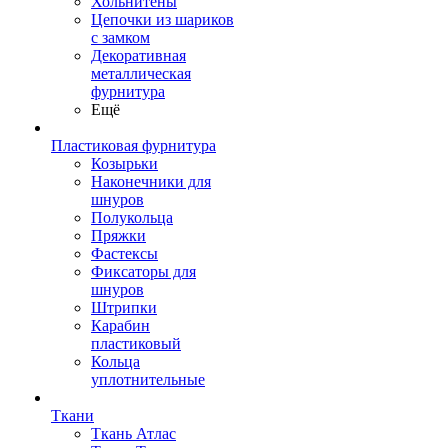
Хольнитены
Цепочки из шариков
с замком
Декоративная
металлическая
фурнитура
Ещё
Пластиковая фурнитура
Козырьки
Наконечники для
шнуров
Полукольца
Пряжки
Фастексы
Фиксаторы для
шнуров
Штрипки
Карабин
пластиковый
Кольца
уплотнительные
Ткани
Ткань Атлас