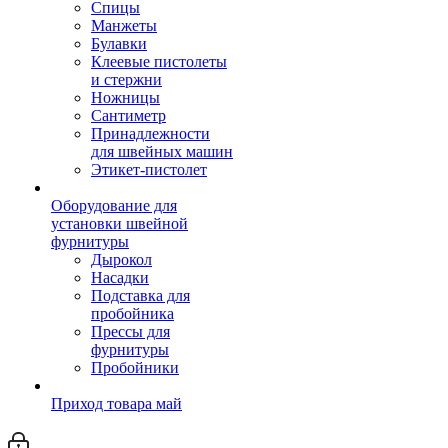
Спицы
Манжеты
Булавки
Клеевые пистолеты
и стержни
Ножницы
Сантиметр
Принадлежности
для швейных машин
Этикет-пистолет
Оборудование для
установки швейной
фурнитуры
Дырокол
Насадки
Подставка для
пробойника
Прессы для
фурнитуры
Пробойники
Приход товара май