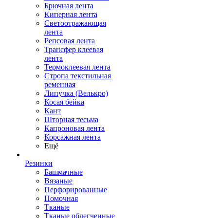
Брючная лента
Киперная лента
Светоотражающая
лента
Репсовая лента
Трансфер клеевая
лента
Термоклеевая лента
Стропа текстильная
ременная
Липучка (Велькро)
Косая бейка
Кант
Шторная тесьма
Капроновая лента
Корсажная лента
Ещё
Резинки
Башмачные
Вязаные
Перфорированные
Помочная
Тканые
Тканые облегченные