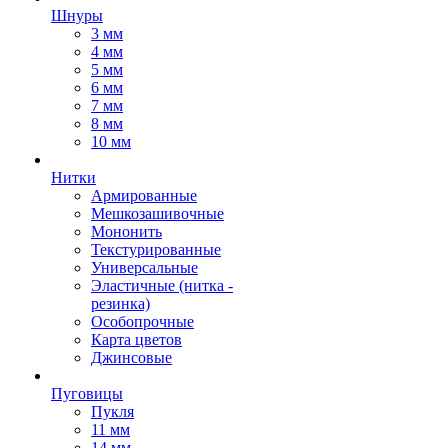
Шнуры
3 мм
4 мм
5 мм
6 мм
7 мм
8 мм
10 мм
Нитки
Армированные
Мешкозашивочные
Мононить
Текстурированные
Универсальные
Эластичные (нитка -
резинка)
Особопрочные
Карта цветов
Джинсовые
Пуговицы
Пукля
11 мм
14 мм