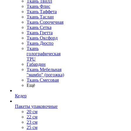
Ткань Твилл
Ткань Флис
Ткань Таффета
Ткань Таслан
Ткань Сорочечная
Ткань Сетка
Ткань Гретта
Ткань Оксфорд
Ткань Дюспо
Ткань
голографическая
TPU
Габардин
Ткань Мебельная
"мамбо" (рогожка)
Ткань Смесовая
Ещё
Кедер
Пакеты упаковочные
20 см
22 см
23 см
25 см