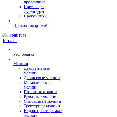
пробойника
Прессы для
фурнитуры
Пробойники
Приход товара май
Каталог
Распродажа
Молнии
Декоративные
молнии
Джинсовые молнии
Металлические
молнии
Потайные молнии
Рулонные молнии
Спиральные молнии
Тракторные молнии
Водонепроницаемые
молнии