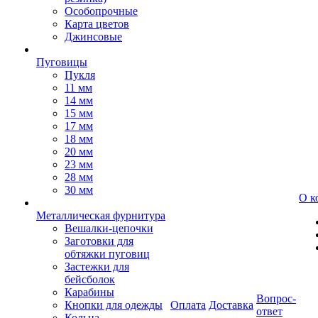
Особопрочные
Карта цветов
Джинсовые
Пуговицы
Пукля
11 мм
14 мм
15 мм
17 мм
18 мм
20 мм
23 мм
28 мм
30 мм
О к
Металлическая фурнитура
Вешалки-цепочки
Заготовки для
обтяжки пуговиц
Застежки для
бейсболок
Карабины
Вопрос-
Кнопки для одежды
Оплата
Доставка
ответ
Кольца