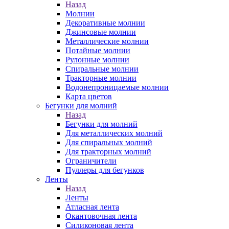
Назад
Молнии
Декоративные молнии
Джинсовые молнии
Металлические молнии
Потайные молнии
Рулонные молнии
Спиральные молнии
Тракторные молнии
Водонепроницаемые молнии
Карта цветов
Бегунки для молний
Назад
Бегунки для молний
Для металлических молний
Для спиральных молний
Для тракторных молний
Ограничители
Пуллеры для бегунков
Ленты
Назад
Ленты
Атласная лента
Окантовочная лента
Силиконовая лента