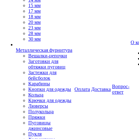
15 мм
17 мм
18 мм
20 мм
23 мм
28 мм
30 мм
О к
Металлическая фурнитура
Вешалки-цепочки
Заготовки для
обтяжки пуговиц
Застежки для
бейсболок
Карабины
Вопрос-
Кнопки для одежды
Оплата
Доставка
ответ
Кольца
Крючки для одежды
Люверсы
Полукольца
Пряжки
Пуговицы
джинсовые
Пукля