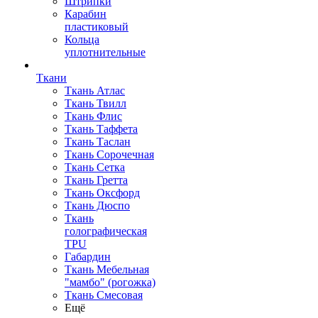
Штрипки
Карабин
пластиковый
Кольца
уплотнительные
Ткани
Ткань Атлас
Ткань Твилл
Ткань Флис
Ткань Таффета
Ткань Таслан
Ткань Сорочечная
Ткань Сетка
Ткань Гретта
Ткань Оксфорд
Ткань Дюспо
Ткань
голографическая
TPU
Габардин
Ткань Мебельная
"мамбо" (рогожка)
Ткань Смесовая
Ещё