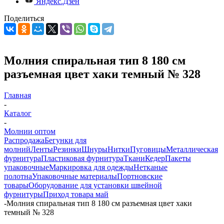
Яндекс.Дзен
Поделиться
Молния спиральная тип 8 180 см
разъемная цвет хаки темный № 328
Главная
-
Каталог
-
Молнии оптом
Распродажа
Бегунки для
молний
Ленты
Резинки
Шнуры
Нитки
Пуговицы
Металлическая
фурнитура
Пластиковая фурнитура
Ткани
Кедер
Пакеты
упаковочные
Маркировка для одежды
Нетканые
полотна
Упаковочные материалы
Портновские
товары
Оборудование для установки швейной
фурнитуры
Приход товара май
-
Молния спиральная тип 8 180 см разъемная цвет хаки
темный № 328