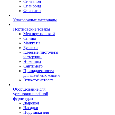
Синтепон
Спанбонд
Флизелин
Упаковочные материалы
Портновские товары
Мел портновский
Спицы
Манжеты
Булавки
Клеевые пистолеты
и стержни
Ножницы
Сантиметр
Принадлежности
для швейных машин
Этикет-пистолет
Оборудование для
установки швейной
фурнитуры
Дырокол
Насадки
Подставка для