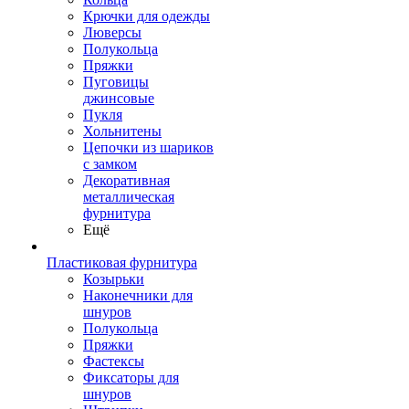
Крючки для одежды
Люверсы
Полукольца
Пряжки
Пуговицы
джинсовые
Пукля
Хольнитены
Цепочки из шариков
с замком
Декоративная
металлическая
фурнитура
Ещё
Пластиковая фурнитура
Козырьки
Наконечники для
шнуров
Полукольца
Пряжки
Фастексы
Фиксаторы для
шнуров