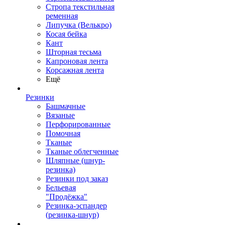
Стропа текстильная
ременная
Липучка (Велькро)
Косая бейка
Кант
Шторная тесьма
Капроновая лента
Корсажная лента
Ещё
Резинки
Башмачные
Вязаные
Перфорированные
Помочная
Тканые
Тканые облегченные
Шляпные (шнур-
резинка)
Резинки под заказ
Бельевая
"Продёжка"
Резинка-эспандер
(резинка-шнур)