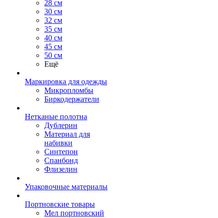
28 см
30 см
32 см
35 см
40 см
45 см
50 см
Ещё
Маркировка для одежды
Микропломбы
Биркодержатели
Нетканые полотна
Дублерин
Материал для
набивки
Синтепон
Спанбонд
Флизелин
Упаковочные материалы
Портновские товары
Мел портновский