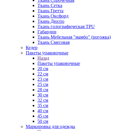
Ткань Сорочечная
Ткань Сетка
Ткань Гретта
Ткань Оксфорд
Ткань Дюспо
Ткань голографическая TPU
Габардин
Ткань Мебельная "мамбо" (рогожка)
Ткань Смесовая
Кедер
Пакеты упаковочные
Назад
Пакеты упаковочные
20 см
22 см
23 см
25 см
28 см
30 см
32 см
35 см
40 см
45 см
50 см
Маркировка для одежды