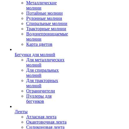
Металлические
молнии
Потайные молнии
Рулонные молнии
Спиральные молнии
Тракторные молнии
Водонепроницаемые
молнии
Карта цветов
Бегунки для молний
Для металлических
молний
Для спиральных
молний
Для тракторных
молний
Ограничители
Пуллеры для
бегунков
Ленты
Атласная лента
Окантовочная лента
Силиконовая лента