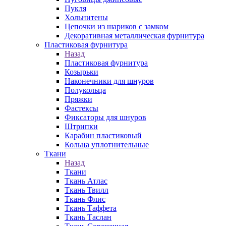
Пукля
Хольнитены
Цепочки из шариков с замком
Декоративная металлическая фурнитура
Пластиковая фурнитура
Назад
Пластиковая фурнитура
Козырьки
Наконечники для шнуров
Полукольца
Пряжки
Фастексы
Фиксаторы для шнуров
Штрипки
Карабин пластиковый
Кольца уплотнительные
Ткани
Назад
Ткани
Ткань Атлас
Ткань Твилл
Ткань Флис
Ткань Таффета
Ткань Таслан