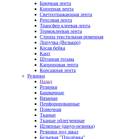
Брючная лента
Киперная лента
Светоотражающая лента
Репсовая лента
Трансфер клеевая лента
Термоклеевая лента
Стропа текстильная ременная
Липучка (Велькро)
Косая бейка
Кант
Шторная тесьма
Капроновая лента
Корсажная лента
Резинки
Назад
Резинки
Башмачные
Вязаные
Перфорированные
Помочная
Тканые
Тканые облегченные
Шляпные (шнур-резинка)
Резинки под заказ
Бельевая "Продёжка"