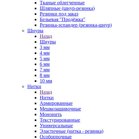
Тканые облегченные
Шляпные (шнур-резинка)
Резинки под заказ
Бельевая "Продёжка"
Резинка-эспандер (резинка-шнур)
Шнуры
Назад
Шнуры
3 мм
4 мм
5 мм
6 мм
7 мм
8 мм
10 мм
Нитки
Назад
Нитки
Армированные
Мешкозашивочные
Мононить
Текстурированные
Универсальные
Эластичные (нитка - резинка)
Особопрочные