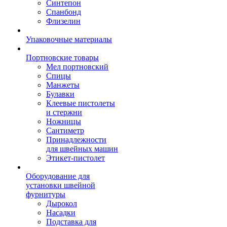
Синтепон
Спанбонд
Флизелин
Упаковочные материалы
Портновские товары
Мел портновский
Спицы
Манжеты
Булавки
Клеевые пистолеты
и стержни
Ножницы
Сантиметр
Принадлежности
для швейных машин
Этикет-пистолет
Оборудование для
установки швейной
фурнитуры
Дырокол
Насадки
Подставка для