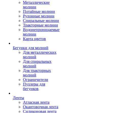
Металлические
молнии
Потайные молнии
Рулонные молнии
Спиральные молнии
Тракторные молнии
Водонепроницаемые
молнии
Карта цветов
Бегунки для молний
Для металлических
молний
Для спиральных
молний
Для тракторных
молний
Ограничители
Пуллеры для
бегунков
Ленты
Атласная лента
Окантовочная лента
Силиконовая лента