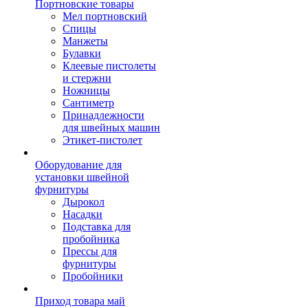
Портновские товары
Мел портновский
Спицы
Манжеты
Булавки
Клеевые пистолеты
и стержни
Ножницы
Сантиметр
Принадлежности
для швейных машин
Этикет-пистолет
Оборудование для
установки швейной
фурнитуры
Дырокол
Насадки
Подставка для
пробойника
Прессы для
фурнитуры
Пробойники
Приход товара май