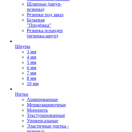
Шляпные (шнур-
резинка)
Резинки под заказ
Бельевая
"Продёжка"
Резинка-эспандер
(резинка-шнур)
Шнуры
3 мм
4 мм
5 мм
6 мм
7 мм
8 мм
10 мм
Нитки
Армированные
Мешкозашивочные
Мононить
Текстурированные
Универсальные
Эластичные (нитка -
резинка)