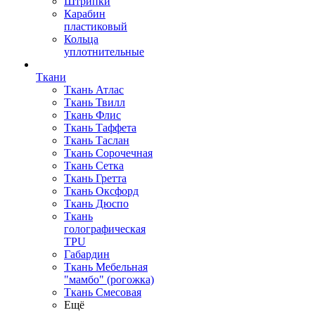
Штрипки
Карабин
пластиковый
Кольца
уплотнительные
Ткани
Ткань Атлас
Ткань Твилл
Ткань Флис
Ткань Таффета
Ткань Таслан
Ткань Сорочечная
Ткань Сетка
Ткань Гретта
Ткань Оксфорд
Ткань Дюспо
Ткань
голографическая
TPU
Габардин
Ткань Мебельная
"мамбо" (рогожка)
Ткань Смесовая
Ещё