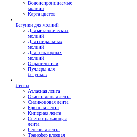
Водонепроницаемые
молнии
Карта цветов
Бегунки для молний
Для металлических
молний
Для спиральных
молний
Для тракторных
молний
Ограничители
Пуллеры для
бегунков
Ленты
Атласная лента
Окантовочная лента
Силиконовая лента
Брючная лента
Киперная лента
Светоотражающая
лента
Репсовая лента
Трансфер клеевая