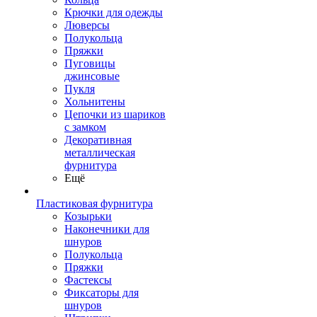
Крючки для одежды
Люверсы
Полукольца
Пряжки
Пуговицы
джинсовые
Пукля
Хольнитены
Цепочки из шариков
с замком
Декоративная
металлическая
фурнитура
Ещё
Пластиковая фурнитура
Козырьки
Наконечники для
шнуров
Полукольца
Пряжки
Фастексы
Фиксаторы для
шнуров