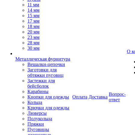
11 мм
14 мм
15 мм
17 мм
18 мм
20 мм
23 мм
28 мм
30 мм
О к
Металлическая фурнитура
Вешалки-цепочки
Заготовки для
обтяжки пуговиц
Застежки для
бейсболок
Карабины
Вопрос-
Кнопки для одежды
Оплата
Доставка
ответ
Кольца
Крючки для одежды
Люверсы
Полукольца
Пряжки
Пуговицы
джинсовые