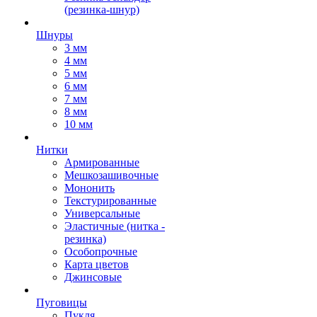
(резинка-шнур)
Шнуры
3 мм
4 мм
5 мм
6 мм
7 мм
8 мм
10 мм
Нитки
Армированные
Мешкозашивочные
Мононить
Текстурированные
Универсальные
Эластичные (нитка -
резинка)
Особопрочные
Карта цветов
Джинсовые
Пуговицы
Пукля