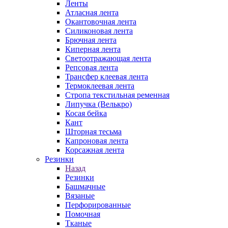
Ленты
Атласная лента
Окантовочная лента
Силиконовая лента
Брючная лента
Киперная лента
Светоотражающая лента
Репсовая лента
Трансфер клеевая лента
Термоклеевая лента
Стропа текстильная ременная
Липучка (Велькро)
Косая бейка
Кант
Шторная тесьма
Капроновая лента
Корсажная лента
Резинки
Назад
Резинки
Башмачные
Вязаные
Перфорированные
Помочная
Тканые