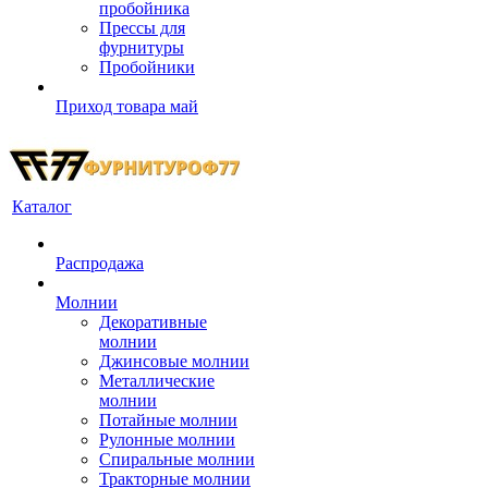
пробойника
Прессы для
фурнитуры
Пробойники
Приход товара май
Каталог
Распродажа
Молнии
Декоративные
молнии
Джинсовые молнии
Металлические
молнии
Потайные молнии
Рулонные молнии
Спиральные молнии
Тракторные молнии