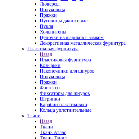
Люверсы
Полукольца
Пряжки
Пуговицы джинсовые
Пукля
Хольнитены
Цепочки из шариков с замком
Декоративная металлическая фурнитура
Пластиковая фурнитура
Назад
Пластиковая фурнитура
Козырьки
Наконечники для шнуров
Полукольца
Пряжки
Фастексы
Фиксаторы для шнуров
Штрипки
Карабин пластиковый
Кольца уплотнительные
Ткани
Назад
Ткани
Ткань Атлас
Ткань Твилл