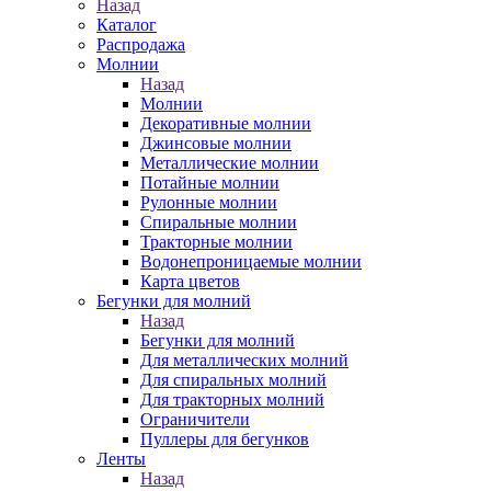
Назад
Каталог
Распродажа
Молнии
Назад
Молнии
Декоративные молнии
Джинсовые молнии
Металлические молнии
Потайные молнии
Рулонные молнии
Спиральные молнии
Тракторные молнии
Водонепроницаемые молнии
Карта цветов
Бегунки для молний
Назад
Бегунки для молний
Для металлических молний
Для спиральных молний
Для тракторных молний
Ограничители
Пуллеры для бегунков
Ленты
Назад