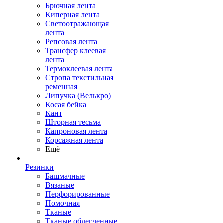
Брючная лента
Киперная лента
Светоотражающая
лента
Репсовая лента
Трансфер клеевая
лента
Термоклеевая лента
Стропа текстильная
ременная
Липучка (Велькро)
Косая бейка
Кант
Шторная тесьма
Капроновая лента
Корсажная лента
Ещё
Резинки
Башмачные
Вязаные
Перфорированные
Помочная
Тканые
Тканые облегченные