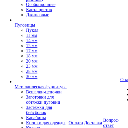
Особопрочные
Карта цветов
Джинсовые
Пуговицы
Пукля
11 мм
14 мм
15 мм
17 мм
18 мм
20 мм
23 мм
28 мм
30 мм
О к
Металлическая фурнитура
Вешалки-цепочки
Заготовки для
обтяжки пуговиц
Застежки для
бейсболок
Карабины
Вопрос-
Кнопки для одежды
Оплата
Доставка
ответ
Кольца