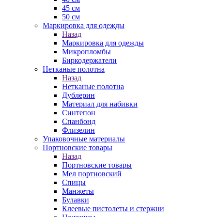
45 см
50 см
Маркировка для одежды
Назад
Маркировка для одежды
Микропломбы
Биркодержатели
Нетканые полотна
Назад
Нетканые полотна
Дублерин
Материал для набивки
Синтепон
Спанбонд
Флизелин
Упаковочные материалы
Портновские товары
Назад
Портновские товары
Мел портновский
Спицы
Манжеты
Булавки
Клеевые пистолеты и стержни