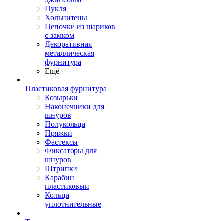
Пукля
Хольнитены
Цепочки из шариков
с замком
Декоративная
металлическая
фурнитура
Ещё
Пластиковая фурнитура
Козырьки
Наконечники для
шнуров
Полукольца
Пряжки
Фастексы
Фиксаторы для
шнуров
Штрипки
Карабин
пластиковый
Кольца
уплотнительные