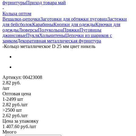
фурнитуры
Приход товара май
-
Кольца оптом
Вешалки-цепочки
Заготовки для обтяжки пуговиц
Застежки
для бейсболок
Карабины
Кнопки для одежды
Крючки для
одежды
Люверсы
Полукольца
Пряжки
Пуговицы
джинсовые
Пукля
Хольнитены
Цепочки из шариков с
замком
Декоративная металлическая фурнитура
-
Кольцо металлическое D 25 мм цвет никель
Артикул:
00423008
2.82
руб.
/шт
Оптовая цена
1-2499 шт
2.82
руб.
/шт
>2500 шт
2.62
руб.
/шт
Цена за упаковку
1 407.60
руб.
/шт
Много