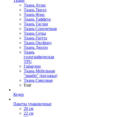
Ткани
Ткань Атлас
Ткань Твилл
Ткань Флис
Ткань Таффета
Ткань Таслан
Ткань Сорочечная
Ткань Сетка
Ткань Гретта
Ткань Оксфорд
Ткань Дюспо
Ткань
голографическая
TPU
Габардин
Ткань Мебельная
"мамбо" (рогожка)
Ткань Смесовая
Ещё
Кедер
Пакеты упаковочные
20 см
22 см