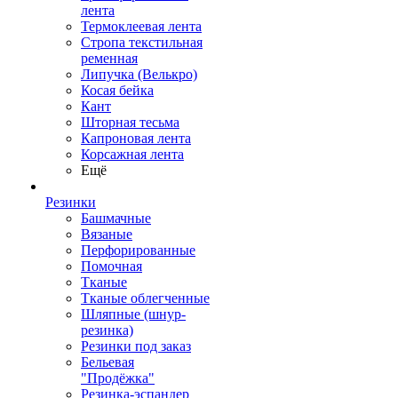
лента
Термоклеевая лента
Стропа текстильная
ременная
Липучка (Велькро)
Косая бейка
Кант
Шторная тесьма
Капроновая лента
Корсажная лента
Ещё
Резинки
Башмачные
Вязаные
Перфорированные
Помочная
Тканые
Тканые облегченные
Шляпные (шнур-
резинка)
Резинки под заказ
Бельевая
"Продёжка"
Резинка-эспандер