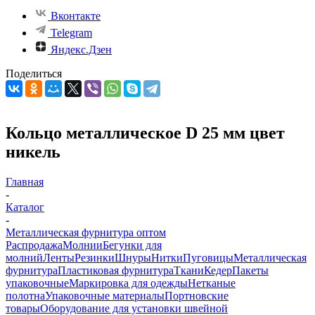
Вконтакте
Telegram
Яндекс.Дзен
Поделиться
Кольцо металлическое D 25 мм цвет
никель
Главная
-
Каталог
-
Металлическая фурнитура оптом
Распродажа
Молнии
Бегунки для
молний
Ленты
Резинки
Шнуры
Нитки
Пуговицы
Металлическая
фурнитура
Пластиковая фурнитура
Ткани
Кедер
Пакеты
упаковочные
Маркировка для одежды
Нетканые
полотна
Упаковочные материалы
Портновские
товары
Оборудование для установки швейной