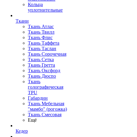
Кольца
уплотнительные
Ткани
Ткань Атлас
Ткань Твилл
Ткань Флис
Ткань Таффета
Ткань Таслан
Ткань Сорочечная
Ткань Сетка
Ткань Гретта
Ткань Оксфорд
Ткань Дюспо
Ткань
голографическая
TPU
Габардин
Ткань Мебельная
"мамбо" (рогожка)
Ткань Смесовая
Ещё
Кедер