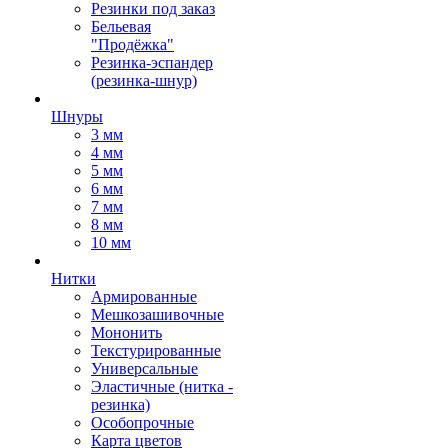
Резинки под заказ
Бельевая
"Продёжка"
Резинка-эспандер
(резинка-шнур)
Шнуры
3 мм
4 мм
5 мм
6 мм
7 мм
8 мм
10 мм
Нитки
Армированные
Мешкозашивочные
Мононить
Текстурированные
Универсальные
Эластичные (нитка -
резинка)
Особопрочные
Карта цветов