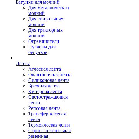
Бегунки для молний
Для металлических
молний
Для спиральных
молний
Для тракторных
молний
Ограничители
Пуллеры для
бегунков
Ленты
Атласная лента
Окантовочная лента
Силиконовая лента
Брючная лента
Киперная лента
Светоотражающая
лента
Репсовая лента
Трансфер клеевая
лента
Термоклеевая лента
Стропа текстильная
ременная