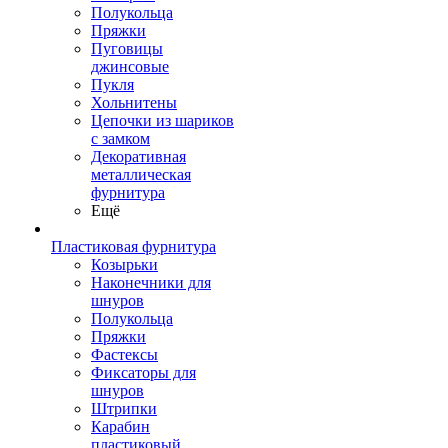
Полукольца
Пряжки
Пуговицы
джинсовые
Пукля
Хольнитены
Цепочки из шариков
с замком
Декоративная
металлическая
фурнитура
Ещё
Пластиковая фурнитура
Козырьки
Наконечники для
шнуров
Полукольца
Пряжки
Фастексы
Фиксаторы для
шнуров
Штрипки
Карабин
пластиковый