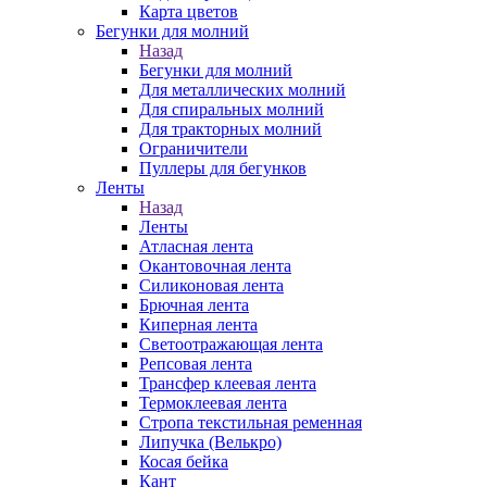
Карта цветов
Бегунки для молний
Назад
Бегунки для молний
Для металлических молний
Для спиральных молний
Для тракторных молний
Ограничители
Пуллеры для бегунков
Ленты
Назад
Ленты
Атласная лента
Окантовочная лента
Силиконовая лента
Брючная лента
Киперная лента
Светоотражающая лента
Репсовая лента
Трансфер клеевая лента
Термоклеевая лента
Стропа текстильная ременная
Липучка (Велькро)
Косая бейка
Кант