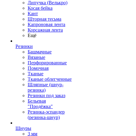
Липучка (Велькро)
Косая бейка
Кант
Шторная тесьма
Капроновая лента
Корсажная лента
Ещё
Резинки
Башмачные
Вязаные
Перфорированные
Помочная
Тканые
Тканые облегченные
Шляпные (шнур-
резинка)
Резинки под заказ
Бельевая
"Продёжка"
Резинка-эспандер
(резинка-шнур)
Шнуры
3 мм