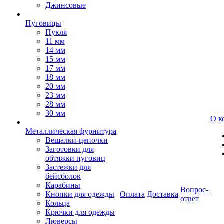
Джинсовые
Пуговицы
Пукля
11 мм
14 мм
15 мм
17 мм
18 мм
20 мм
23 мм
28 мм
30 мм
О к
Металлическая фурнитура
Вешалки-цепочки
Заготовки для
обтяжки пуговиц
Застежки для
бейсболок
Карабины
Вопрос-
Кнопки для одежды
Оплата
Доставка
ответ
Кольца
Крючки для одежды
Люверсы