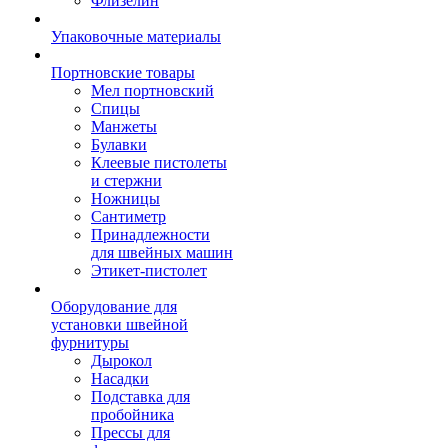
Флизелин
Упаковочные материалы
Портновские товары
Мел портновский
Спицы
Манжеты
Булавки
Клеевые пистолеты
и стержни
Ножницы
Сантиметр
Принадлежности
для швейных машин
Этикет-пистолет
Оборудование для
установки швейной
фурнитуры
Дырокол
Насадки
Подставка для
пробойника
Прессы для