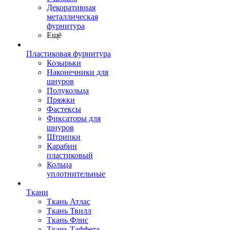
Декоративная
металлическая
фурнитура
Ещё
Пластиковая фурнитура
Козырьки
Наконечники для
шнуров
Полукольца
Пряжки
Фастексы
Фиксаторы для
шнуров
Штрипки
Карабин
пластиковый
Кольца
уплотнительные
Ткани
Ткань Атлас
Ткань Твилл
Ткань Флис
Ткань Таффета