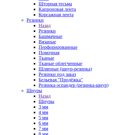
Шторная тесьма
Капроновая лента
Корсажная лента
Резинки
Назад
Резинки
Башмачные
Вязаные
Перфорированные
Помочная
Тканые
Тканые облегченные
Шляпные (шнур-резинка)
Резинки под заказ
Бельевая "Продёжка"
Резинка-эспандер (резинка-шнур)
Шнуры
Назад
Шнуры
3 мм
4 мм
5 мм
6 мм
7 мм
8 мм