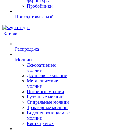
фурнитуры
Пробойники
Приход товара май
Каталог
Распродажа
Молнии
Декоративные
молнии
Джинсовые молнии
Металлические
молнии
Потайные молнии
Рулонные молнии
Спиральные молнии
Тракторные молнии
Водонепроницаемые
молнии
Карта цветов