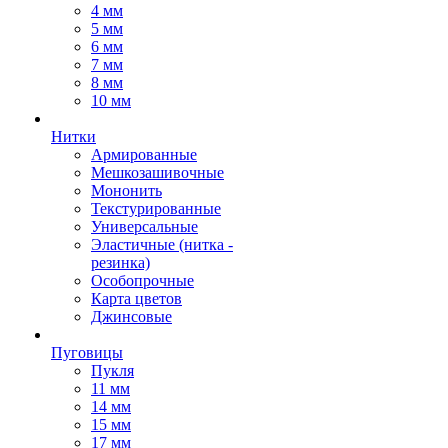
4 мм
5 мм
6 мм
7 мм
8 мм
10 мм
Нитки
Армированные
Мешкозашивочные
Мононить
Текстурированные
Универсальные
Эластичные (нитка -
резинка)
Особопрочные
Карта цветов
Джинсовые
Пуговицы
Пукля
11 мм
14 мм
15 мм
17 мм