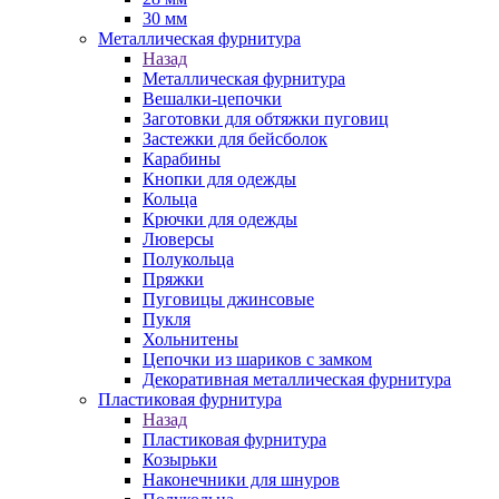
30 мм
Металлическая фурнитура
Назад
Металлическая фурнитура
Вешалки-цепочки
Заготовки для обтяжки пуговиц
Застежки для бейсболок
Карабины
Кнопки для одежды
Кольца
Крючки для одежды
Люверсы
Полукольца
Пряжки
Пуговицы джинсовые
Пукля
Хольнитены
Цепочки из шариков с замком
Декоративная металлическая фурнитура
Пластиковая фурнитура
Назад
Пластиковая фурнитура
Козырьки
Наконечники для шнуров