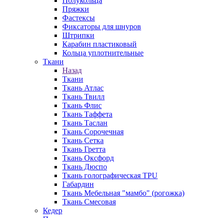
Полукольца
Пряжки
Фастексы
Фиксаторы для шнуров
Штрипки
Карабин пластиковый
Кольца уплотнительные
Ткани
Назад
Ткани
Ткань Атлас
Ткань Твилл
Ткань Флис
Ткань Таффета
Ткань Таслан
Ткань Сорочечная
Ткань Сетка
Ткань Гретта
Ткань Оксфорд
Ткань Дюспо
Ткань голографическая TPU
Габардин
Ткань Мебельная "мамбо" (рогожка)
Ткань Смесовая
Кедер