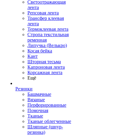
Светоотражающая
лента
Репсовая лента
Трансфер клеевая
лента
Термоклеевая лента
Стропа текстильная
ременная
Липучка (Велькро)
Косая бейка
Кант
Шторная тесьма
Капроновая лента
Корсажная лента
Ещё
Резинки
Башмачные
Вязаные
Перфорированные
Помочная
Тканые
Тканые облегченные
Шляпные (шнур-
резинка)