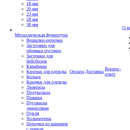
18 мм
20 мм
23 мм
28 мм
30 мм
О к
Металлическая фурнитура
Вешалки-цепочки
Заготовки для
обтяжки пуговиц
Застежки для
бейсболок
Карабины
Вопрос-
Кнопки для одежды
Оплата
Доставка
ответ
Кольца
Крючки для одежды
Люверсы
Полукольца
Пряжки
Пуговицы
джинсовые
Пукля
Хольнитены
Цепочки из шариков
с замком