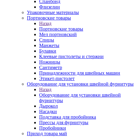
Спанбонд
Флизелин
Упаковочные материалы
Портновские товары
Назад
Портновские товары
Мел портновский
Спицы
Манжеты
Булавки
Клеевые пистолеты и стержни
Ножницы
Сантиметр
Принадлежности для швейных машин
Этикет-пистолет
Оборудование для установки швейной фурнитуры
Назад
Оборудование для установки швейной
фурнитуры
Дырокол
Насадки
Подставка для пробойника
Прессы для фурнитуры
Пробойники
Приход товара май