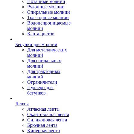
Потайные молнии
Рулонные молнии
Спиральные молнии
Тракторные молнии
Водонепроницаемые
молнии
Карта цветов
Бегунки для молний
Для металлических
молний
Для спиральных
молний
Для тракторных
молний
Ограничители
Пуллеры для
бегунков
Ленты
Атласная лента
Окантовочная лента
Силиконовая лента
Брючная лента
Киперная лента