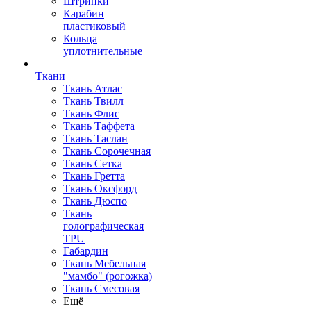
Штрипки
Карабин
пластиковый
Кольца
уплотнительные
Ткани
Ткань Атлас
Ткань Твилл
Ткань Флис
Ткань Таффета
Ткань Таслан
Ткань Сорочечная
Ткань Сетка
Ткань Гретта
Ткань Оксфорд
Ткань Дюспо
Ткань
голографическая
TPU
Габардин
Ткань Мебельная
"мамбо" (рогожка)
Ткань Смесовая
Ещё