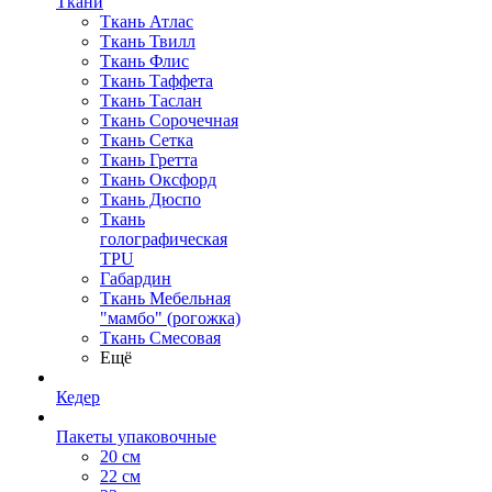
Ткани
Ткань Атлас
Ткань Твилл
Ткань Флис
Ткань Таффета
Ткань Таслан
Ткань Сорочечная
Ткань Сетка
Ткань Гретта
Ткань Оксфорд
Ткань Дюспо
Ткань
голографическая
TPU
Габардин
Ткань Мебельная
"мамбо" (рогожка)
Ткань Смесовая
Ещё
Кедер
Пакеты упаковочные
20 см
22 см