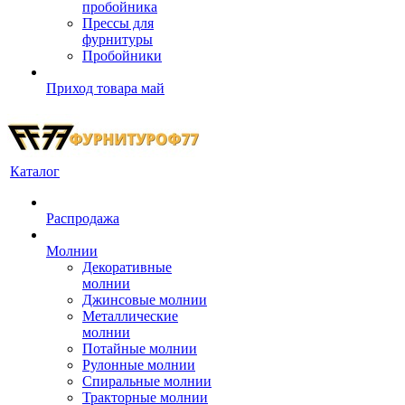
пробойника
Прессы для
фурнитуры
Пробойники
Приход товара май
Каталог
Распродажа
Молнии
Декоративные
молнии
Джинсовые молнии
Металлические
молнии
Потайные молнии
Рулонные молнии
Спиральные молнии
Тракторные молнии