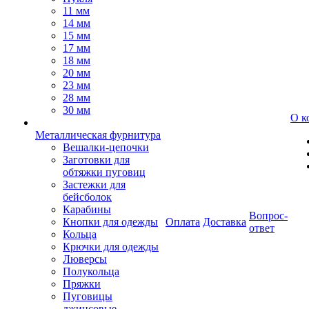
11 мм
14 мм
15 мм
17 мм
18 мм
20 мм
23 мм
28 мм
30 мм
О к
Металлическая фурнитура
Вешалки-цепочки
Заготовки для
обтяжки пуговиц
Застежки для
бейсболок
Карабины
Вопрос-
Кнопки для одежды
Оплата
Доставка
ответ
Кольца
Крючки для одежды
Люверсы
Полукольца
Пряжки
Пуговицы
джинсовые