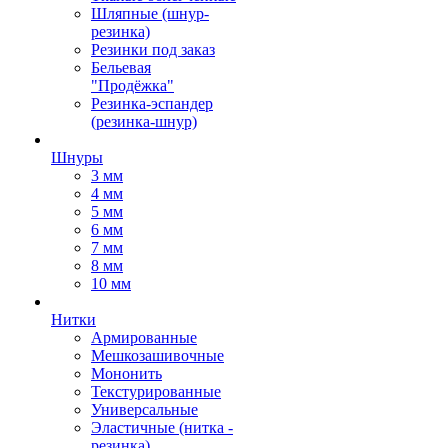
Шляпные (шнур-
резинка)
Резинки под заказ
Бельевая
"Продёжка"
Резинка-эспандер
(резинка-шнур)
Шнуры
3 мм
4 мм
5 мм
6 мм
7 мм
8 мм
10 мм
Нитки
Армированные
Мешкозашивочные
Мононить
Текстурированные
Универсальные
Эластичные (нитка -
резинка)