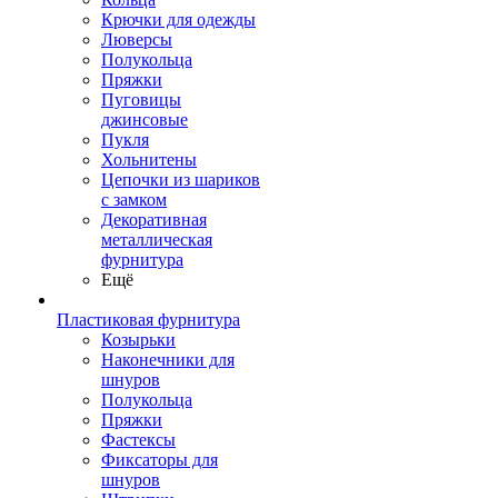
Крючки для одежды
Люверсы
Полукольца
Пряжки
Пуговицы
джинсовые
Пукля
Хольнитены
Цепочки из шариков
с замком
Декоративная
металлическая
фурнитура
Ещё
Пластиковая фурнитура
Козырьки
Наконечники для
шнуров
Полукольца
Пряжки
Фастексы
Фиксаторы для
шнуров