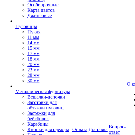
Особопрочные
Карта цветов
Джинсовые
Пуговицы
Пукля
11 мм
14 мм
15 мм
17 мм
18 мм
20 мм
23 мм
28 мм
30 мм
О к
Металлическая фурнитура
Вешалки-цепочки
Заготовки для
обтяжки пуговиц
Застежки для
бейсболок
Карабины
Вопрос-
Кнопки для одежды
Оплата
Доставка
ответ
Кольца