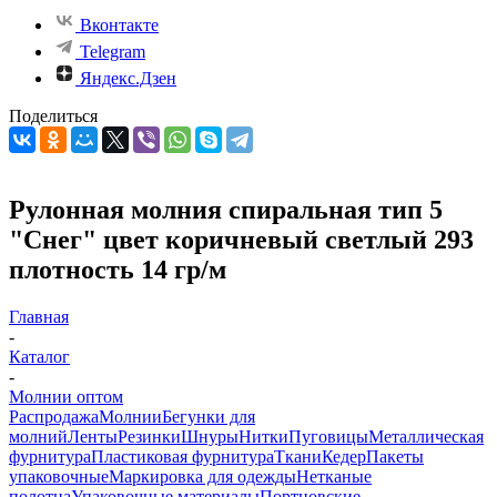
Вконтакте
Telegram
Яндекс.Дзен
Поделиться
Рулонная молния спиральная тип 5
"Снег" цвет коричневый светлый 293
плотность 14 гр/м
Главная
-
Каталог
-
Молнии оптом
Распродажа
Молнии
Бегунки для
молний
Ленты
Резинки
Шнуры
Нитки
Пуговицы
Металлическая
фурнитура
Пластиковая фурнитура
Ткани
Кедер
Пакеты
упаковочные
Маркировка для одежды
Нетканые
полотна
Упаковочные материалы
Портновские