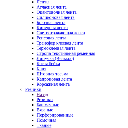
Ленты
Атласная лента
Окантовочная лента
Силиконовая лента
Брючная лента
Киперная лента
Светоотражающая лента
Репсовая лента
Трансфер клеевая лента
Термоклеевая лента
Стропа текстильная ременная
Липучка (Велькро)
Косая бейка
Кант
Шторная тесьма
Капроновая лента
Корсажная лента
Резинки
Назад
Резинки
Башмачные
Вязаные
Перфорированные
Помочная
Тканые