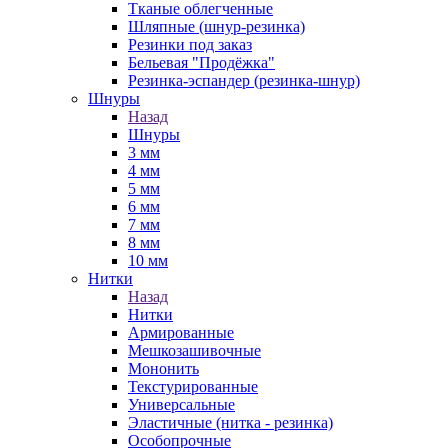
Тканые облегченные
Шляпные (шнур-резинка)
Резинки под заказ
Бельевая "Продёжка"
Резинка-эспандер (резинка-шнур)
Шнуры
Назад
Шнуры
3 мм
4 мм
5 мм
6 мм
7 мм
8 мм
10 мм
Нитки
Назад
Нитки
Армированные
Мешкозашивочные
Мононить
Текстурированные
Универсальные
Эластичные (нитка - резинка)
Особопрочные