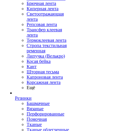
Брючная лента
Киперная лента
Светоотражающая
лента
Репсовая лента
Трансфер клеевая
лента
Термоклеевая лента
Стропа текстильная
ременная
Липучка (Велькро)
Косая бейка
Кант
Шторная тесьма
Капроновая лента
Корсажная лента
Ещё
Резинки
Башмачные
Вязаные
Перфорированные
Помочная
Тканые
Тканые облегченные