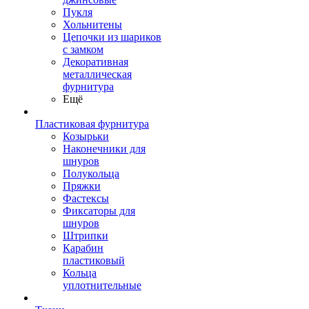
Пукля
Хольнитены
Цепочки из шариков
с замком
Декоративная
металлическая
фурнитура
Ещё
Пластиковая фурнитура
Козырьки
Наконечники для
шнуров
Полукольца
Пряжки
Фастексы
Фиксаторы для
шнуров
Штрипки
Карабин
пластиковый
Кольца
уплотнительные