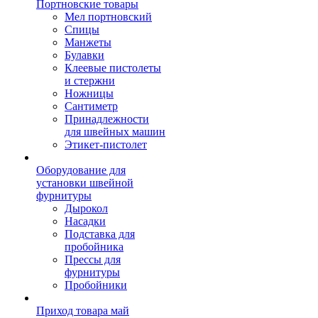
Портновские товары
Мел портновский
Спицы
Манжеты
Булавки
Клеевые пистолеты
и стержни
Ножницы
Сантиметр
Принадлежности
для швейных машин
Этикет-пистолет
Оборудование для
установки швейной
фурнитуры
Дырокол
Насадки
Подставка для
пробойника
Прессы для
фурнитуры
Пробойники
Приход товара май