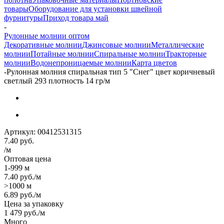
товары
Оборудование для установки швейной
фурнитуры
Приход товара май
-
Рулонные молнии оптом
Декоративные молнии
Джинсовые молнии
Металлические
молнии
Потайные молнии
Спиральные молнии
Тракторные
молнии
Водонепроницаемые молнии
Карта цветов
-
Рулонная молния спиральная тип 5 "Снег" цвет коричневый
светлый 293 плотность 14 гр/м
Артикул:
00412531315
7.40
руб.
/м
Оптовая цена
1-999 м
7.40
руб.
/м
>1000 м
6.89
руб.
/м
Цена за упаковку
1 479
руб.
/м
Много