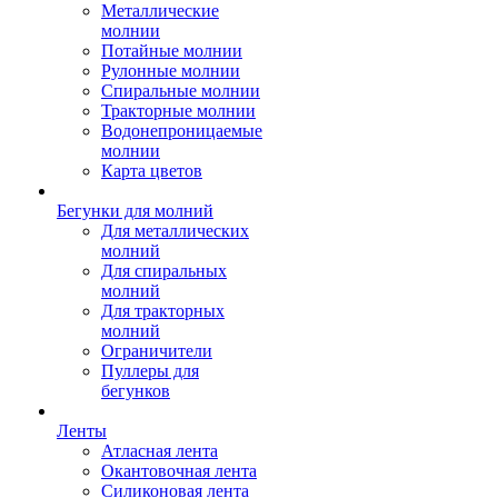
Металлические
молнии
Потайные молнии
Рулонные молнии
Спиральные молнии
Тракторные молнии
Водонепроницаемые
молнии
Карта цветов
Бегунки для молний
Для металлических
молний
Для спиральных
молний
Для тракторных
молний
Ограничители
Пуллеры для
бегунков
Ленты
Атласная лента
Окантовочная лента
Силиконовая лента