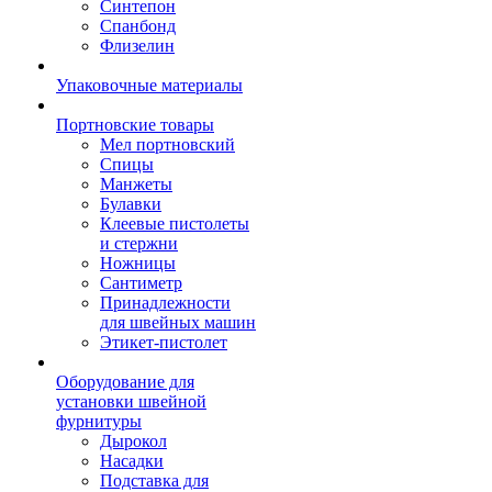
Синтепон
Спанбонд
Флизелин
Упаковочные материалы
Портновские товары
Мел портновский
Спицы
Манжеты
Булавки
Клеевые пистолеты
и стержни
Ножницы
Сантиметр
Принадлежности
для швейных машин
Этикет-пистолет
Оборудование для
установки швейной
фурнитуры
Дырокол
Насадки
Подставка для