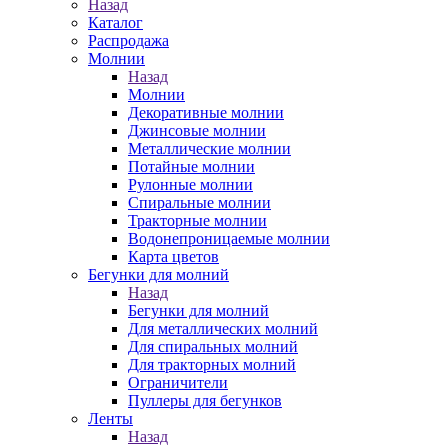
Назад
Каталог
Распродажа
Молнии
Назад
Молнии
Декоративные молнии
Джинсовые молнии
Металлические молнии
Потайные молнии
Рулонные молнии
Спиральные молнии
Тракторные молнии
Водонепроницаемые молнии
Карта цветов
Бегунки для молний
Назад
Бегунки для молний
Для металлических молний
Для спиральных молний
Для тракторных молний
Ограничители
Пуллеры для бегунков
Ленты
Назад