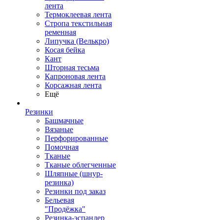
лента
Термоклеевая лента
Стропа текстильная
ременная
Липучка (Велькро)
Косая бейка
Кант
Шторная тесьма
Капроновая лента
Корсажная лента
Ещё
Резинки
Башмачные
Вязаные
Перфорированные
Помочная
Тканые
Тканые облегченные
Шляпные (шнур-
резинка)
Резинки под заказ
Бельевая
"Продёжка"
Резинка-эспандер