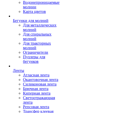
Водонепроницаемые
молнии
Карта цветов
Бегунки для молний
Для металлических
молний
Для спиральных
молний
Для тракторных
молний
Ограничители
Пуллеры для
бегунков
Ленты
Атласная лента
Окантовочная лента
Силиконовая лента
Брючная лента
Киперная лента
Светоотражающая
лента
Репсовая лента
Трансфер клеевая