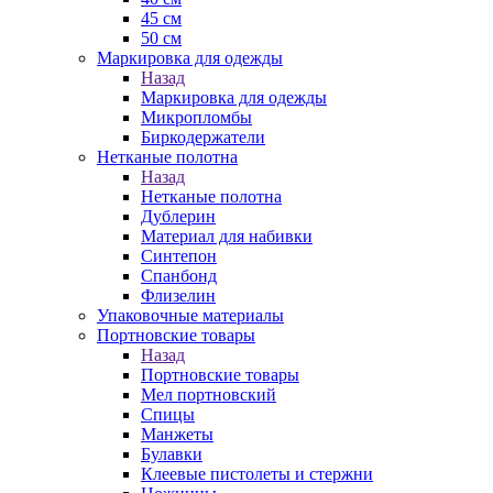
45 см
50 см
Маркировка для одежды
Назад
Маркировка для одежды
Микропломбы
Биркодержатели
Нетканые полотна
Назад
Нетканые полотна
Дублерин
Материал для набивки
Синтепон
Спанбонд
Флизелин
Упаковочные материалы
Портновские товары
Назад
Портновские товары
Мел портновский
Спицы
Манжеты
Булавки
Клеевые пистолеты и стержни