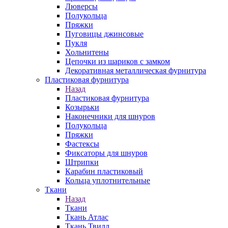
Люверсы
Полукольца
Пряжки
Пуговицы джинсовые
Пукля
Хольнитены
Цепочки из шариков с замком
Декоративная металлическая фурнитура
Пластиковая фурнитура
Назад
Пластиковая фурнитура
Козырьки
Наконечники для шнуров
Полукольца
Пряжки
Фастексы
Фиксаторы для шнуров
Штрипки
Карабин пластиковый
Кольца уплотнительные
Ткани
Назад
Ткани
Ткань Атлас
Ткань Твилл