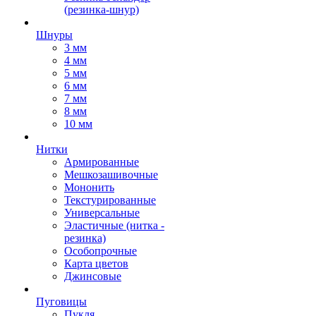
(резинка-шнур)
Шнуры
3 мм
4 мм
5 мм
6 мм
7 мм
8 мм
10 мм
Нитки
Армированные
Мешкозашивочные
Мононить
Текстурированные
Универсальные
Эластичные (нитка -
резинка)
Особопрочные
Карта цветов
Джинсовые
Пуговицы
Пукля