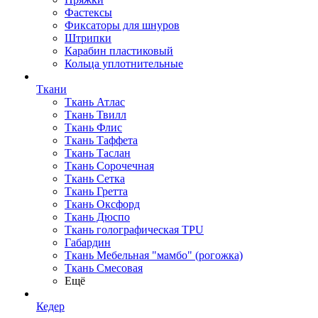
Фастексы
Фиксаторы для шнуров
Штрипки
Карабин пластиковый
Кольца уплотнительные
Ткани
Ткань Атлас
Ткань Твилл
Ткань Флис
Ткань Таффета
Ткань Таслан
Ткань Сорочечная
Ткань Сетка
Ткань Гретта
Ткань Оксфорд
Ткань Дюспо
Ткань голографическая TPU
Габардин
Ткань Мебельная "мамбо" (рогожка)
Ткань Смесовая
Ещё
Кедер