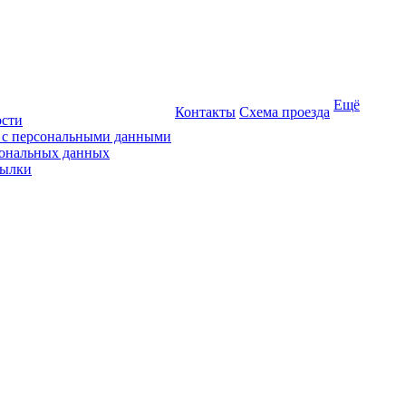
Ещё
Контакты
Схема проезда
ости
ы с персональными данными
сональных данных
сылки