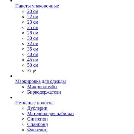
Пакеты упаковочные
20 см
22 см
23 см
25 см
28 см
30 см
32 см
35 см
40 см
45 см
50 см
Ещё
Маркировка для одежды
Микропломбы
Биркодержатели
Нетканые полотна
Дублерин
Материал для набивки
Синтепон
Спанбонд
Флизелин