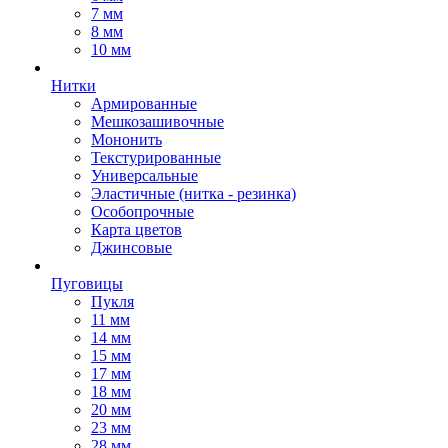
7 мм
8 мм
10 мм
Нитки
Армированные
Мешкозашивочные
Мононить
Текстурированные
Универсальные
Эластичные (нитка - резинка)
Особопрочные
Карта цветов
Джинсовые
Пуговицы
Пукля
11 мм
14 мм
15 мм
17 мм
18 мм
20 мм
23 мм
28 мм