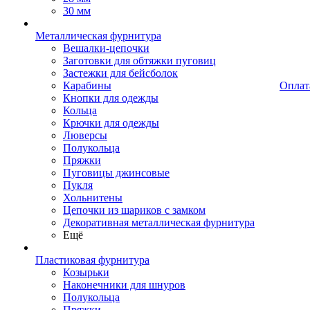
30 мм
Металлическая фурнитура
Вешалки-цепочки
Заготовки для обтяжки пуговиц
Застежки для бейсболок
Карабины
Оплат
Кнопки для одежды
Кольца
Крючки для одежды
Люверсы
Полукольца
Пряжки
Пуговицы джинсовые
Пукля
Хольнитены
Цепочки из шариков с замком
Декоративная металлическая фурнитура
Ещё
Пластиковая фурнитура
Козырьки
Наконечники для шнуров
Полукольца
Пряжки