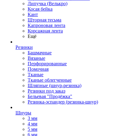
Липучка (Велькро)
Косая бейка
Кант
Шторная тесьма
Капроновая лента
Корсажная лента
Ещё
Резинки
Башмачные
Вязаные
Перфорированные
Помочная
Тканые
Тканые облегченные
Шляпные (шнур-резинка)
Резинки под заказ
Бельевая "Продёжка"
Резинка-эспандер (резинка-шнур)
Шнуры
3 мм
4 мм
5 мм
6 мм