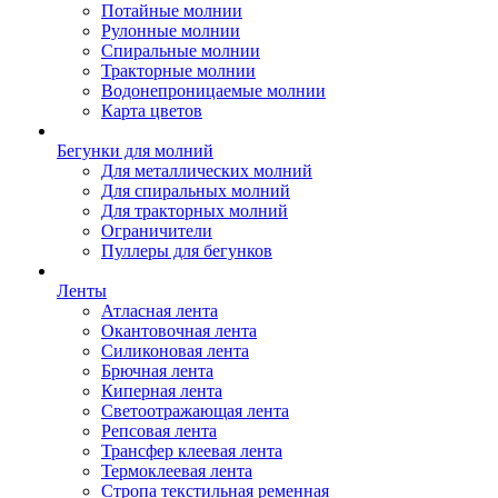
Потайные молнии
Рулонные молнии
Спиральные молнии
Тракторные молнии
Водонепроницаемые молнии
Карта цветов
Бегунки для молний
Для металлических молний
Для спиральных молний
Для тракторных молний
Ограничители
Пуллеры для бегунков
Ленты
Атласная лента
Окантовочная лента
Силиконовая лента
Брючная лента
Киперная лента
Светоотражающая лента
Репсовая лента
Трансфер клеевая лента
Термоклеевая лента
Стропа текстильная ременная